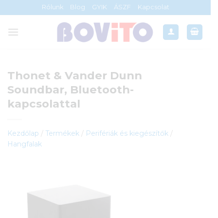
Skip
Rólunk
Blog
GYIK
ÁSZF
Kapcsolat
to
content
Thonet & Vander Dunn
Soundbar, Bluetooth-
kapcsolattal
Kezdőlap
/
Termékek
/
Perifériák és kiegészítők
/
Hangfalak