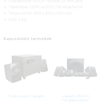
Csatlakozók: S/PDIF optikai, 3,5 mm jack
Tápellátás: 220V-os (12V / 1A) adapterről
Teljes méret: 800 x 350 x 320 mm
Súly: 5 kg
Kapcsolódó termékek
Logitech Z906 5.1
Trust Avora 2.1 hangfal
hangfalrendszer