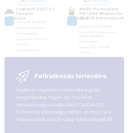
Összevet
Összevet
Logitech Z623 2.1
Nedis Hordozható
hangfal
FM rádió Bluetooth-
al, IPX5 besorolással
KOSÁRBA
KOSÁRBA
Cikkszám:
980-000403
Cikkszám:
RDFM3100YW
Kategória:
Hangfalak
Kategóriák:
FM és internet
Gyártó:
Logitech
rádiók
,
Hangfalak
Garanciaidő:
24 hónap
Gyártó:
Nedis
ÁFA:
27%
Garanciaidő:
24 hónap
Azonosító:
25343
ÁFA:
27%
Azonosító:
38777
62 500
Ft
24 990
Ft
Feliratkozás hírlevélre
Segítünk megtalálni a számodra legjobb
megoldásokat, legyen szó munkáról,
Csatlakozz
tanulásról vagy szórakozásról!
hírleveles közösségünkhöz, és hozd ki a
maximumot a tech-világ lehetőségeiből!