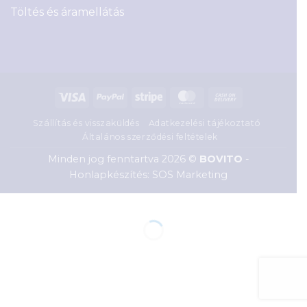
Töltés és áramellátás
Visa
PayPal
Stripe
MasterCard
Cash
On
Szállítás és visszaküldés
Adatkezelési tájékoztató
Delivery
Általános szerződési feltételek
Minden jog fenntartva 2026 ©
BOVITO
-
Honlapkészítés: SOS Marketing