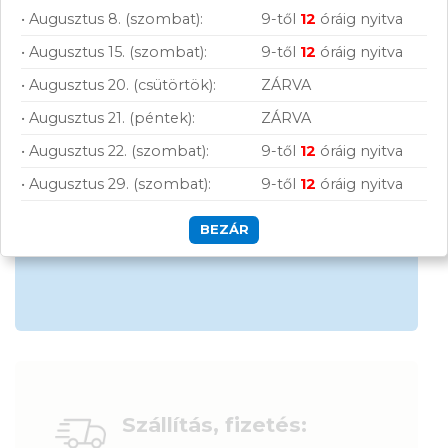
• Augusztus 8. (szombat):
9-től
12
óráig nyitva
Nagy raktárkészlet
• Augusztus 15. (szombat):
9-től
12
óráig nyitva
Garanciavállalás
• Augusztus 20. (csütörtök):
ZÁRVA
Hűségprogram
• Augusztus 21. (péntek):
ZÁRVA
50 000 Ft felett ingyenes szállítás
• Augusztus 22. (szombat):
9-től
12
óráig nyitva
Szolgáltatásaink vállalkozásoknak
• Augusztus 29. (szombat):
9-től
12
óráig nyitva
BEZÁR
Szállítás, fizetés: