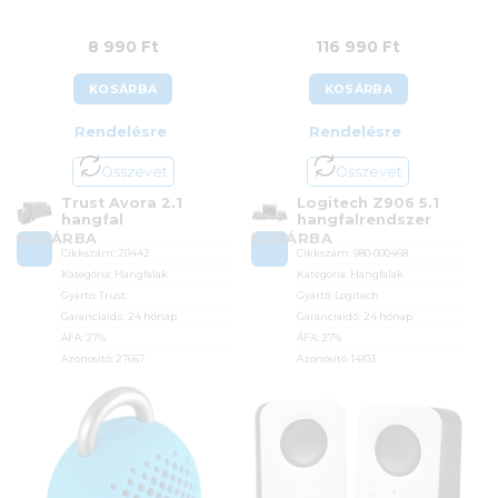
8 990
Ft
116 990
Ft
KOSÁRBA
KOSÁRBA
Rendelésre
Rendelésre
Összevet
Összevet
Trust Avora 2.1
Logitech Z906 5.1
hangfal
hangfalrendszer
KOSÁRBA
KOSÁRBA
Cikkszám:
20442
Cikkszám:
980-000468
Kategória:
Hangfalak
Kategória:
Hangfalak
Gyártó:
Trust
Gyártó:
Logitech
Garanciaidő:
24 hónap
Garanciaidő:
24 hónap
ÁFA:
27%
ÁFA:
27%
Azonosító:
27667
Azonosító:
14103
8 990
Ft
116 990
Ft