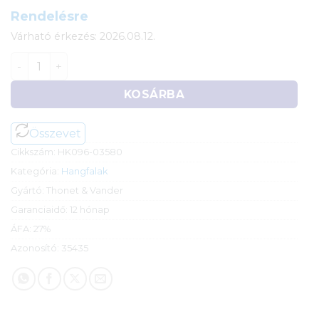
Rendelésre
Várható érkezés: 2026.08.12.
Thonet & Vander Dunn Soundbar, Bluetooth-kapcsolat
KOSÁRBA
Összevet
Cikkszám:
HK096-03580
Kategória:
Hangfalak
Gyártó:
Thonet & Vander
Garanciaidő:
12 hónap
ÁFA:
27%
Azonosító:
35435