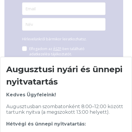
Hírlevelünkről bármikor leiratkozhatsz.
Elfogadom az
ÁSZF
-ben található
adatkezelési tájékoztatót.
Augusztusi nyári és ünnepi
FELIRATKOZOM
nyitvatartás
Kedves Ügyfeleink!
Augusztusban szombatonként 8:00–12:00 között
tartunk nyitva (a megszokott 13:00 helyett).
Vásárolj nálunk!
Hétvégi és ünnepi nyitvatartás: