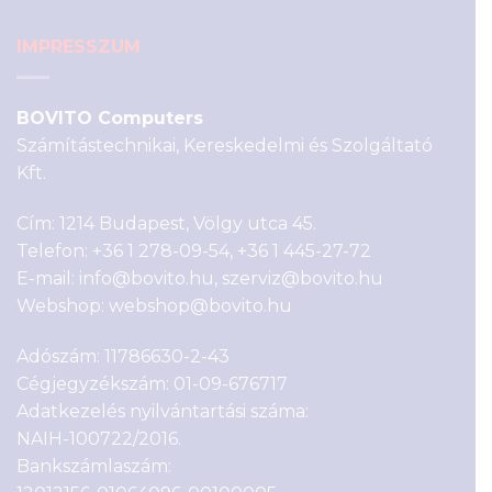
IMPRESSZUM
BOVITO Computers
Számítástechnikai, Kereskedelmi és Szolgáltató
Kft.
Cím: 1214 Budapest, Völgy utca 45.
Telefon:
+36 1 278-09-54
,
+36 1 445-27-72
E-mail:
info@bovito.hu
,
szerviz@bovito.hu
Webshop:
webshop@bovito.hu
Adószám: 11786630-2-43
Cégjegyzékszám: 01-09-676717
Adatkezelés nyilvántartási száma:
NAIH-100722/2016.
Bankszámlaszám: