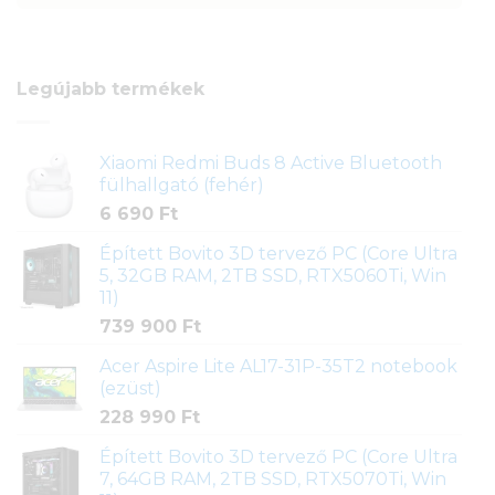
Legújabb termékek
Xiaomi Redmi Buds 8 Active Bluetooth
fülhallgató (fehér)
6 690
Ft
Épített Bovito 3D tervező PC (Core Ultra
5, 32GB RAM, 2TB SSD, RTX5060Ti, Win
11)
739 900
Ft
Acer Aspire Lite AL17-31P-35T2 notebook
(ezüst)
228 990
Ft
Épített Bovito 3D tervező PC (Core Ultra
7, 64GB RAM, 2TB SSD, RTX5070Ti, Win