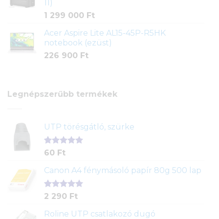
11)
1 299 000
Ft
Acer Aspire Lite AL15-45P-R5HK
notebook (ezüst)
226 900
Ft
Legnépszerűbb termékek
UTP törésgátló, szürke
Értékelés
1
60
Ft
5.00
az 5-
ből,
Canon A4 fénymásoló papír 80g 500 lap
értékelés
alapján
Értékelés
2
2 290
Ft
5.00
az 5-
ből,
Roline UTP csatlakozó dugó
értékelés