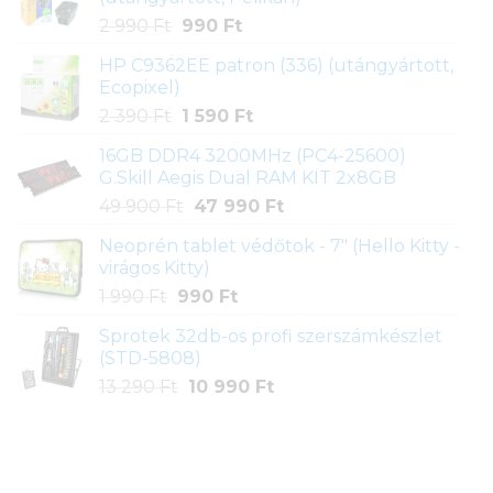
Original
Current
2 990
Ft
990
Ft
price
price
HP C9362EE patron (336) (utángyártott,
was:
is:
Ecopixel)
2
990 Ft.
Original
Current
2 390
Ft
1 590
Ft
990 Ft.
price
price
16GB DDR4 3200MHz (PC4-25600)
was:
is:
G.Skill Aegis Dual RAM KIT 2x8GB
2
1
Original
Current
49 900
Ft
47 990
Ft
390 Ft.
590 Ft.
price
price
Neoprén tablet védőtok - 7" (Hello Kitty -
was:
is:
virágos Kitty)
49
47
Original
Current
1 990
Ft
990
Ft
900 Ft.
990 Ft.
price
price
Sprotek 32db-os profi szerszámkészlet
was:
is:
(STD-5808)
1
990 Ft.
Original
Current
13 290
Ft
10 990
Ft
990 Ft.
price
price
was:
is:
13
10
290 Ft.
990 Ft.