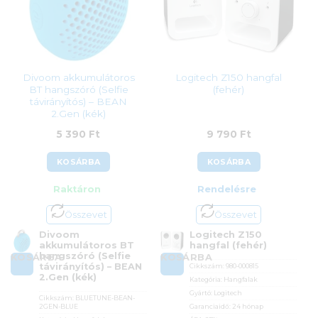
Divoom akkumulátoros
Logitech Z150 hangfal
BT hangszóró (Selfie
(fehér)
távirányítós) – BEAN
2.Gen (kék)
5 390
Ft
9 790
Ft
KOSÁRBA
KOSÁRBA
Raktáron
Rendelésre
Összevet
Összevet
Divoom
Logitech Z150
akkumulátoros BT
hangfal (fehér)
hangszóró (Selfie
KOSÁRBA
KOSÁRBA
távirányítós) – BEAN
Cikkszám:
980-000815
2.Gen (kék)
Kategória:
Hangfalak
Gyártó:
Logitech
Cikkszám:
BLUETUNE-BEAN-
2GEN-BLUE
Garanciaidő:
24 hónap