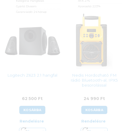
Kategória:
Hangfalak
ÁFA:
27%
Gyártó:
Divoom
Azonosító:
22374
Garanciaidő:
24 hónap
9 790
Ft
ÁFA:
27%
Azonosító:
27740
5 390
Ft
Nedis Hordozható FM
Logitech Z623 2.1 hangfal
rádió Bluetooth-al, IPX5
besorolással
62 500
Ft
24 990
Ft
KOSÁRBA
KOSÁRBA
Rendelésre
Rendelésre