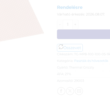
Rendelésre
Várható érkezés: 2026.08.07.
Thermal Grizzly Minus Pad hő
Összevet
Cikkszám:
TG-MP8-100-100-05-1
Kategória:
Paszták és hővezetők
Gyártó:
Thermal Grizzly
ÁFA:
27%
Azonosító:
29003