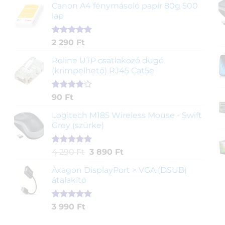
ből,
Canon A4 fénymásoló papír 80g 500
értékelés
lap
alapján
Értékelés
2
2 290
Ft
5.00
az 5-
ből,
Roline UTP csatlakozó dugó
értékelés
(krimpelhető) RJ45 Cat5e
alapján
Értékelés
2
90
Ft
4.00
az
5-ből,
Logitech M185 Wireless Mouse - Swift
értékelés
Grey (szürke)
alapján
Értékelés
1
Original
Current
4 290
Ft
3 890
Ft
5.00
az 5-
price
price
ből,
Axagon DisplayPort > VGA (DSUB)
was:
is:
értékelés
átalakító
4
3
alapján
290 Ft.
890 Ft.
Értékelés
1
3 990
Ft
5.00
az 5-
ből,