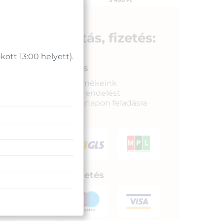
5 490
Ft
Azonosító:
28998
3 390
Ft
Szállítás, fizetés:
tt 13:00 helyett).
Gyors kiszállítás
Raktáron lévő termékeink
legkésőbb a megrendelést
követkető munkanapon feladásra
kerülnek.
Biztonságos fizetés