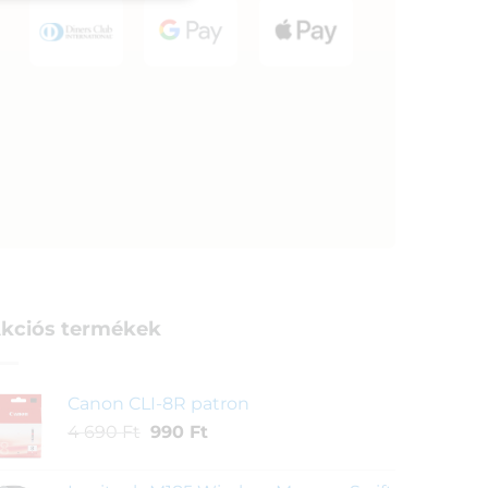
kciós termékek
Canon CLI-8R patron
Original
Current
4 690
Ft
990
Ft
price
price
was:
is: