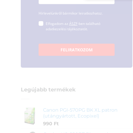
Hírlevelünkről bármikor leiratkozhatsz.
Elfogadom az
ÁSZF
-ben található
adatkezelési tájékoztatót.
FELIRATKOZOM
Legújabb termékek
Canon PGI-570PG BK XL patron
(utángyártott, Ecopixel)
990
Ft