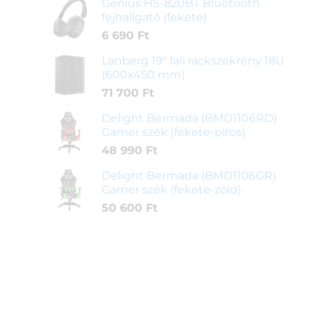
Genius HS-820BT Bluetooth
fejhallgató (fekete)
6 690
Ft
Lanberg 19" fali rackszekrény 18U
(600x450 mm)
71 700
Ft
Delight Bermada (BMD1106RD)
Gamer szék (fekete-piros)
48 990
Ft
Delight Bermada (BMD1106GR)
Gamer szék (fekete-zöld)
50 600
Ft