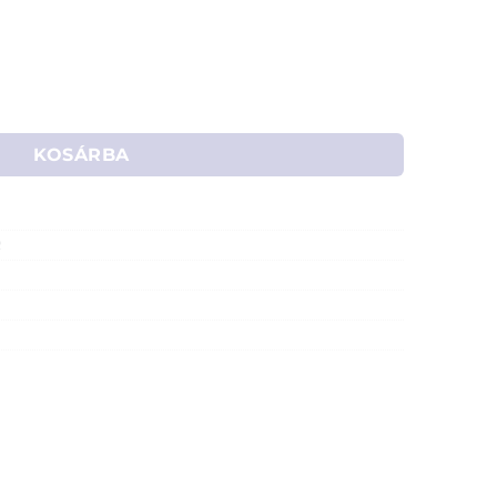
vezető lap, 1db-os (100 x 100 x 0,5 mm) mennyiség
KOSÁRBA
R