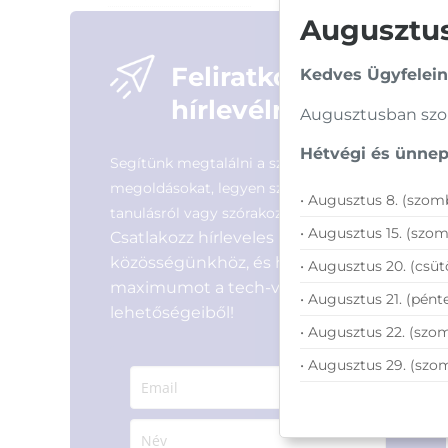
Azonosító:
28994
Azonosító:
29004
Augusztusi
2 990
Ft
4 990
Ft
Feliratkozás
Kedves Ügyfelein
hírlevélre
Augusztusban szom
Hétvégi és ünnepi
Segítünk megtalálni a számodra legjobb
megoldásokat, legyen szó munkáról,
• Augusztus 8. (szomb
tanulásról vagy szórakozásról!
• Augusztus 15. (szom
Csatlakozz hírleveles
közösségünkhöz, és hozd ki a
• Augusztus 20. (csüt
maximumot a tech-világ
• Augusztus 21. (pénte
lehetőségeiből!
• Augusztus 22. (szom
• Augusztus 29. (szo