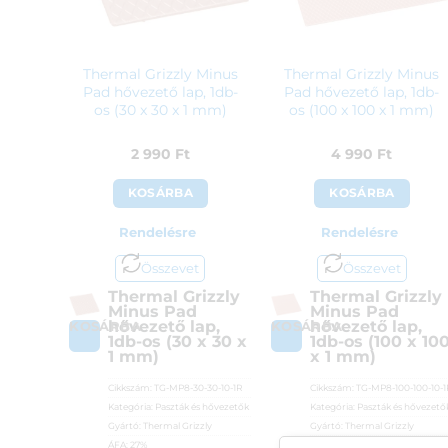
Thermal Grizzly Minus
Thermal Grizzly Minus
Pad hővezető lap, 1db-
Pad hővezető lap, 1db-
os (30 x 30 x 1 mm)
os (100 x 100 x 1 mm)
2 990
Ft
4 990
Ft
KOSÁRBA
KOSÁRBA
Rendelésre
Rendelésre
Összevet
Összevet
Thermal Grizzly
Thermal Grizzly
Minus Pad
Minus Pad
hővezető lap,
hővezető lap,
KOSÁRBA
KOSÁRBA
1db-os (30 x 30 x
1db-os (100 x 10
1 mm)
x 1 mm)
Cikkszám:
TG-MP8-30-30-10-1R
Cikkszám:
TG-MP8-100-100-10-
Kategória:
Paszták és hővezetők
Kategória:
Paszták és hővezető
Gyártó:
Thermal Grizzly
Gyártó:
Thermal Grizzly
ÁFA:
27%
ÁFA:
27%