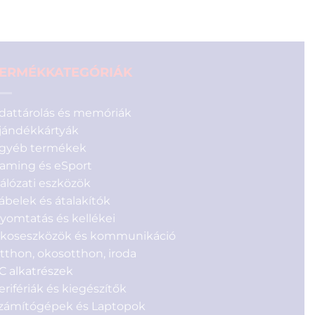
ERMÉKKATEGÓRIÁK
dattárolás és memóriák
jándékkártyák
gyéb termékek
aming és eSport
álózati eszközök
ábelek és átalakítók
yomtatás és kellékei
koseszközök és kommunikáció
tthon, okosotthon, iroda
C alkatrészek
erifériák és kiegészítők
zámítógépek és Laptopok