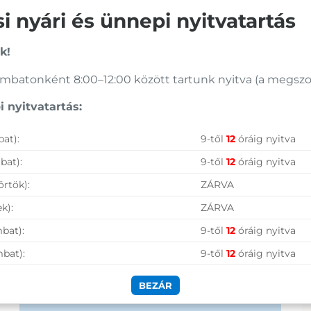
1 690
Ft
2 590
Ft
 nyári és ünnepi nyitvatartás
Vásárolj nálunk!
k!
batonként 8:00–12:00 között tartunk nyitva (a megszoko
Nagy raktárkészlet
 nyitvatartás:
Garanciavállalás
at):
9-től
12
óráig nyitva
Hűségprogram
bat):
9-től
12
óráig nyitva
50 000 Ft felett ingyenes szállítás
örtök):
ZÁRVA
Szolgáltatásaink vállalkozásoknak
k):
ZÁRVA
bat):
9-től
12
óráig nyitva
mbat):
9-től
12
óráig nyitva
BEZÁR