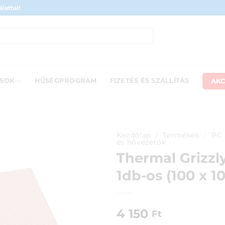
lattal!
AKC
ÁSOK
HŰSÉGPROGRAM
FIZETÉS ÉS SZÁLLÍTÁS
Kezdőlap
/
Termékek
/
PC 
és hővezetők
Thermal Grizzl
1db-os (100 x 1
4 150
Ft