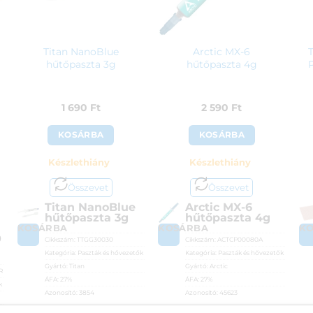
Titan NanoBlue
Arctic MX-6
hűtőpaszta 3g
hűtőpaszta 4g
1 690
Ft
2 590
Ft
KOSÁRBA
KOSÁRBA
Készlethiány
Készlethiány
Összevet
Összevet
Titan NanoBlue
Arctic MX-6
hűtőpaszta 3g
hűtőpaszta 4g
KOSÁRBA
KOSÁRBA
K
0
Cikkszám:
TTGG30030
Cikkszám:
ACTCP00080A
Kategória:
Paszták és hővezetők
Kategória:
Paszták és hővezetők
Gyártó:
Titan
Gyártó:
Arctic
1R
ÁFA:
27%
ÁFA:
27%
k
Azonosító:
3854
Azonosító:
45623