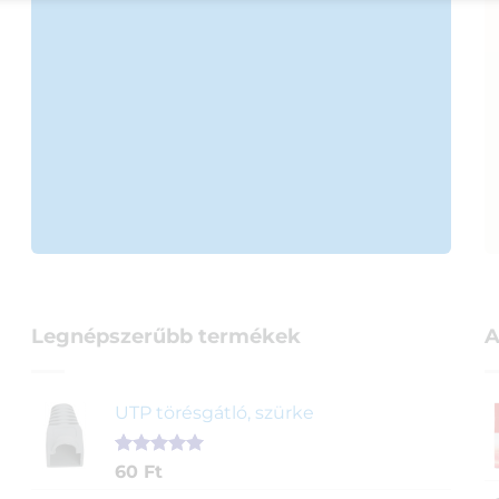
Legnépszerűbb termékek
A
UTP törésgátló, szürke
Értékelés
1
60
Ft
5.00
az 5-