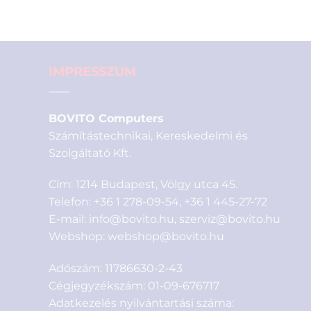
IMPRESSZUM
BOVITO Computers
Számítástechnikai, Kereskedelmi és
Szolgáltató Kft.
Cím: 1214 Budapest, Völgy utca 45.
Telefon:
+36 1 278-09-54
,
+36 1 445-27-72
E-mail:
info@bovito.hu
,
szerviz@bovito.hu
Webshop:
webshop@bovito.hu
Adószám: 11786630-2-43
Cégjegyzékszám: 01-09-676717
Adatkezelés nyilvántartási száma: