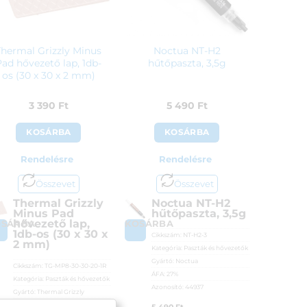
Thermal Grizzly Minus
Noctua NT-H2
Pad hővezető lap, 1db-
hűtőpaszta, 3,5g
os (30 x 30 x 2 mm)
3 390
Ft
5 490
Ft
KOSÁRBA
KOSÁRBA
Rendelésre
Rendelésre
Összevet
Összevet
Thermal Grizzly
Noctua NT-H2
Minus Pad
hűtőpaszta, 3,5g
hővezető lap,
OSÁRBA
KOSÁRBA
1db-os (30 x 30 x
Cikkszám:
NT-H2-3
2 mm)
Kategória:
Paszták és hővezetők
Gyártó:
Noctua
Cikkszám:
TG-MP8-30-30-20-1R
ÁFA:
27%
Kategória:
Paszták és hővezetők
Azonosító:
44937
Gyártó:
Thermal Grizzly
ÁFA:
27%