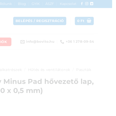
Rólunk
Blog
GYIK
ÁSZF
Kapcsolat
BELÉPÉS / REGISZTRÁCIÓ
0
Ft
IÓK
info@bovito.hu
+36 1 278-09-54
alkatrészek
/
Hűtés és ventilátorok
/
Paszták
y Minus Pad hővezető lap,
00 x 0,5 mm)