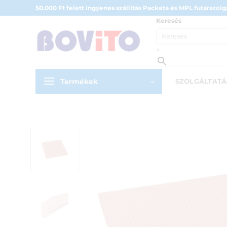
Skip
50.000 Ft felett ingyenes szállítás Packeta és MPL futárszolgá
to
Keresés
content
×
Termékek
SZOLGÁLTAT