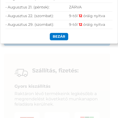
Szolgáltatásaink vállalkozásoknak
• Augusztus 21. (péntek):
ZÁRVA
• Augusztus 22. (szombat):
9-től
12
óráig nyitva
• Augusztus 29. (szombat):
9-től
12
óráig nyitva
BEZÁR
Szállítás, fizetés:
Gyors kiszállítás
Raktáron lévő termékeink legkésőbb a
megrendelést követkető munkanapon
feladásra kerülnek.