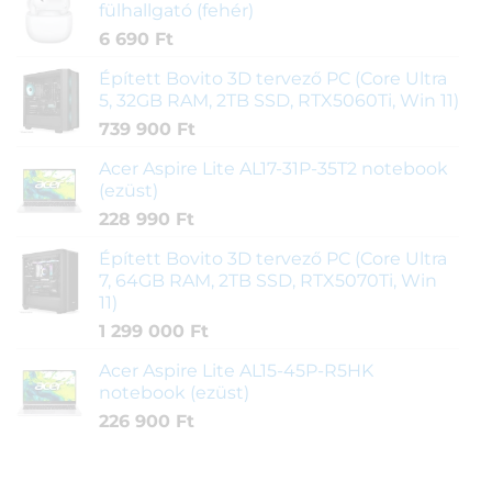
fülhallgató (fehér)
6 690
Ft
Épített Bovito 3D tervező PC (Core Ultra
5, 32GB RAM, 2TB SSD, RTX5060Ti, Win 11)
739 900
Ft
Acer Aspire Lite AL17-31P-35T2 notebook
(ezüst)
228 990
Ft
Épített Bovito 3D tervező PC (Core Ultra
7, 64GB RAM, 2TB SSD, RTX5070Ti, Win
11)
1 299 000
Ft
Acer Aspire Lite AL15-45P-R5HK
notebook (ezüst)
226 900
Ft