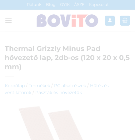
Skip
Rólunk
Blog
GYIK
ÁSZF
Kapcsolat
to
content
Thermal Grizzly Minus Pad
hővezető lap, 2db-os (120 x 20 x 0,5
mm)
Kezdőlap
/
Termékek
/
PC alkatrészek
/
Hűtés és
ventilátorok
/
Paszták és hővezetők