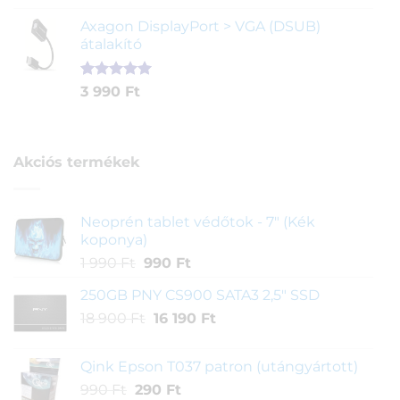
5.00
az 5-
price
price
ből,
Axagon DisplayPort > VGA (DSUB)
was:
is:
értékelés
átalakító
4
3
alapján
290 Ft.
890 Ft.
Értékelés
1
3 990
Ft
5.00
az 5-
ből,
értékelés
alapján
Akciós termékek
Neoprén tablet védőtok - 7" (Kék
koponya)
Original
Current
1 990
Ft
990
Ft
price
price
250GB PNY CS900 SATA3 2,5" SSD
was:
is:
Original
Current
18 900
Ft
1
16 190
990 Ft.
Ft
price
price
990 Ft.
was:
is:
Qink Epson T037 patron (utángyártott)
18
16
Original
Current
990
Ft
290
Ft
900 Ft.
190 Ft.