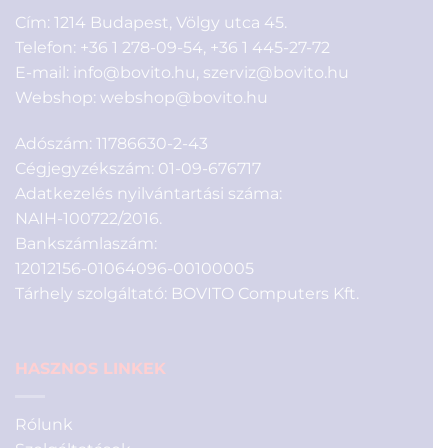
Cím: 1214 Budapest, Völgy utca 45.
Telefon:
+36 1 278-09-54
,
+36 1 445-27-72
E-mail:
info@bovito.hu
,
szerviz@bovito.hu
Webshop:
webshop@bovito.hu
Adószám: 11786630-2-43
Cégjegyzékszám: 01-09-676717
Adatkezelés nyilvántartási száma:
NAIH-100722/2016.
Bankszámlaszám:
12012156-01064096-00100005
Tárhely szolgáltató: BOVITO Computers Kft.
HASZNOS LINKEK
Rólunk