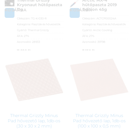
Thermal Grizzly
Arctic MX-4
Kryonaut hűtőpaszta
hűtőpaszta 2019
11g
Edition 45g
KOSÁRBA
KOSÁRBA
Cikkszám:
TG-K-030-R
Cikkszám:
ACTCP00024A
Kategória:
Paszták és hővezetők
Kategória:
Paszták és hővezetők
Gyártó:
Thermal Grizzly
Gyártó:
Arctic Cooling
ÁFA:
27%
ÁFA:
27%
Azonosító:
28933
Azonosító:
39798
11 890
Ft
7 150
Ft
Thermal Grizzly Minus
Thermal Grizzly Minus
Pad hővezető lap, 1db-os
Pad hővezető lap, 1db-os
(30 x 30 x 2 mm)
(100 x 100 x 0,5 mm)