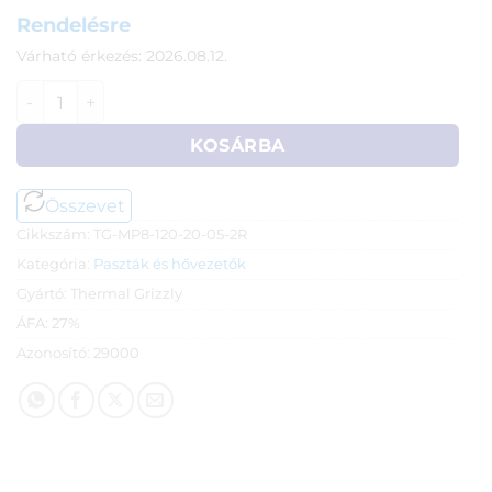
Rendelésre
Várható érkezés: 2026.08.12.
Thermal Grizzly Minus Pad hővezető lap, 2db-os (120 x 20
KOSÁRBA
Összevet
Cikkszám:
TG-MP8-120-20-05-2R
Kategória:
Paszták és hővezetők
Gyártó:
Thermal Grizzly
ÁFA:
27%
Azonosító:
29000