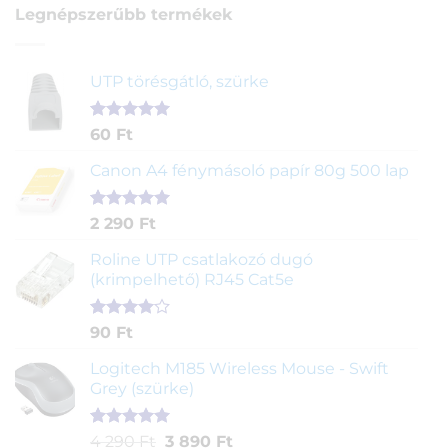
Legnépszerűbb termékek
UTP törésgátló, szürke
Értékelés
1
60
Ft
5.00
az 5-
ből,
Canon A4 fénymásoló papír 80g 500 lap
értékelés
alapján
Értékelés
2
2 290
Ft
5.00
az 5-
ből,
Roline UTP csatlakozó dugó
értékelés
(krimpelhető) RJ45 Cat5e
alapján
Értékelés
2
90
Ft
4.00
az
5-ből,
Logitech M185 Wireless Mouse - Swift
értékelés
Grey (szürke)
alapján
Értékelés
1
Original
Current
4 290
Ft
3 890
Ft