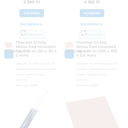
3 390
Ft
4 150
Ft
KOSÁRBA
KOSÁRBA
Rendelésre
Rendelésre
Összevet
Összevet
Thermal Grizzly
Thermal Grizzly
Minus Pad hővezető
Minus Pad hővezető
lap, 1db-os (30 x 30 x
lap, 1db-os (100 x 100
KOSÁRBA
KOSÁRBA
2 mm)
x 0,5 mm)
Cikkszám:
TG-MP8-30-30-20-1R
Cikkszám:
TG-MP8-100-100-05-1R
Kategória:
Paszták és hővezetők
Kategória:
Paszták és hővezetők
Gyártó:
Thermal Grizzly
Gyártó:
Thermal Grizzly
ÁFA:
27%
ÁFA:
27%
Azonosító:
28998
Azonosító:
29003
3 390
Ft
4 150
Ft