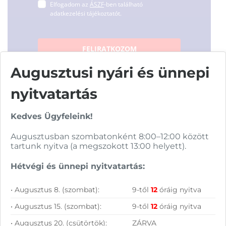
Elfogadom az
ÁSZF
-ben található
adatkezelési tájékoztatót.
FELIRATKOZOM
Augusztusi nyári és ünnepi
nyitvatartás
Kedves Ügyfeleink!
Vásárolj nálunk!
Augusztusban szombatonként 8:00–12:00 között
tartunk nyitva (a megszokott 13:00 helyett).
Nagy raktárkészlet
Hétvégi és ünnepi nyitvatartás:
Garanciavállalás
• Augusztus 8. (szombat):
9-től
12
óráig nyitva
Hűségprogram
• Augusztus 15. (szombat):
9-től
12
óráig nyitva
50 000 Ft felett ingyenes szállítás
• Augusztus 20. (csütörtök):
ZÁRVA