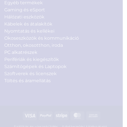
Egyéb termékek
Gaming és eSport
Hálózati eszközök
Kábelek és átalakítók
Nyomtatás és kellékei
Okoseszközök és kommunikáció
Otthon, okosotthon, iroda
PC alkatrészek
Perifériák és kiegészítők
Számítógépek és Laptopok
Szoftverek és licenszek
Töltés és áramellátás
Visa
PayPal
Stripe
MasterCard
Cash
On
Szállítás és visszaküldés
Adatkezelési tájékoztató