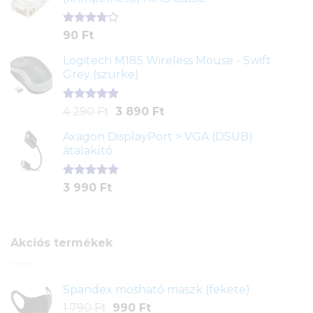
alapján
Értékelés
2
90
Ft
4.00
az
5-ből,
Logitech M185 Wireless Mouse - Swift
értékelés
Grey (szürke)
alapján
Értékelés
1
Original
Current
4 290
Ft
3 890
Ft
5.00
az 5-
price
price
ből,
Axagon DisplayPort > VGA (DSUB)
was:
is:
értékelés
átalakító
4
3
alapján
290 Ft.
890 Ft.
Értékelés
1
3 990
Ft
5.00
az 5-
ből,
értékelés
alapján
Akciós termékek
Spandex mosható maszk (fekete)
Original
Current
1 790
Ft
990
Ft