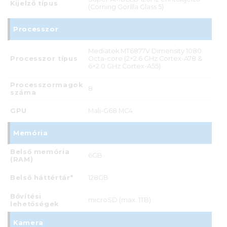
Kijelző típus
(Corning Gorilla Glass 5)
Processzor
Mediatek MT6877V Dimensity 1080
Processzor típus
Octa-core (2×2.6 GHz Cortex-A78 &
6×2.0 GHz Cortex-A55)
Processzormagok
8
száma
GPU
Mali-G68 MC4
Memória
Belső memória
6GB
(RAM)
Belső háttértár*
128GB
Bővítési
microSD (max. 1TB)
lehetőségek
Kamera