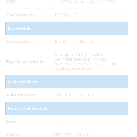
GPS
van (GPS, Glonass, Galileo, BDS)
Csatlakozó
USB Type-C
Érzékelők
Azonosítás
Ujjlenyomat-olvasóval
Gyorsulásmérő, Giroszkóp,
Geomágneses szenzor, Hall-
Egyéb érzékelők
érzékelő, Fényérzékelő, Virtuális
közelségérzékelés
Akkumulátor
Akkumulátor
5000 mAh Li-Polimer
Fizikai jellemzők
Szín
Lila
Méret
161,3 x 78,1 x 8,2 mm