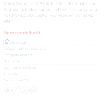
1080); Octa Core CPU; 6GB RAM; 128GB háttértár;
Android 13; Előlapi kamera: 13Mpix; Hátlapi kamera:
48+8+5Mpix; 5G; USB-C; IP67 védelem por és víz
ellen
Nem rendelhető
Összevet
Cikkszám:
SM-A346BLVAEUE
Kategória:
Android
Gyártó:
Samsung
Garanciaidő:
12 hónap
ÁFA:
27%
Azonosító:
47396