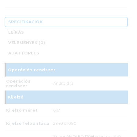
SPECIFIKÁCIÓK
LEÍRÁS
VÉLEMÉNYEK (0)
ADATTÖRLÉS
Operációs rendszer
Operációs
Android 13
rendszer
Kijelző
Kijelző méret
6,6"
Kijelző felbontása
2340 x 1080
Super AMOLED 120Hz érintőkijelző