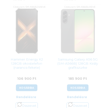
Cikkszám:
SM-A566BZAAEUE
Cikkszám:
SM-A566BLIAEUE
Kategória:
Android
Kategória:
Android
Gyártó:
Samsung
Gyártó:
Samsung
Garanciaidő:
24 hónap
Garanciaidő:
24 hónap
ÁFA:
27%
ÁFA:
27%
Azonosító:
52754
Azonosító:
52753
185 900
Ft
153 900
Ft
Hammer Energy X2
Samsung Galaxy A56 5G
128GB okostelefon
(SM-A566B) 128GB Király
(narancs-fekete)
grafitszürke
106 900
Ft
185 900
Ft
KOSÁRBA
KOSÁRBA
Rendelésre
Rendelésre
Összevet
Összevet