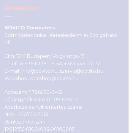
IMPRESSZUM
BOVITO Computers
Számítástechnikai, Kereskedelmi és Szolgáltató
Kft.
Cím: 1214 Budapest, Völgy utca 45.
Telefon:
+36 1 278-09-54
,
+36 1 445-27-72
E-mail:
info@bovito.hu
,
szerviz@bovito.hu
Webshop:
webshop@bovito.hu
Adószám: 11786630-2-43
Cégjegyzékszám: 01-09-676717
Adatkezelés nyilvántartási száma:
NAIH-100722/2016.
Bankszámlaszám:
12012156-01064096-00100005