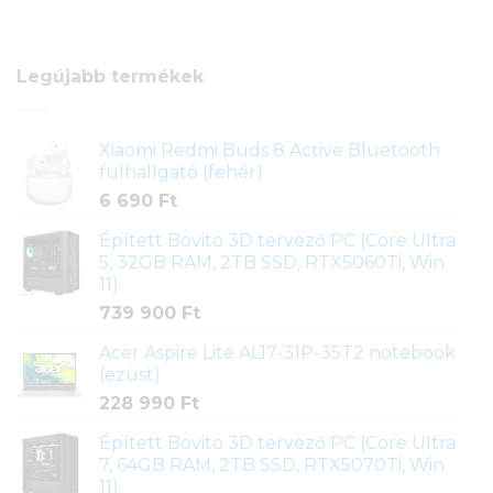
Legújabb termékek
Xiaomi Redmi Buds 8 Active Bluetooth
fülhallgató (fehér)
6 690
Ft
Épített Bovito 3D tervező PC (Core Ultra
5, 32GB RAM, 2TB SSD, RTX5060Ti, Win
11)
739 900
Ft
Acer Aspire Lite AL17-31P-35T2 notebook
(ezüst)
228 990
Ft
Épített Bovito 3D tervező PC (Core Ultra
7, 64GB RAM, 2TB SSD, RTX5070Ti, Win
11)