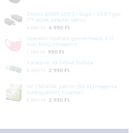
price
price
was:
is:
Delock 65689 USB 3.1 dugó > USB Type-
1
990 Ft.
C™ aljzat, adapter (aktív)
790 Ft.
Original
Current
6 690
Ft
4 990
Ft
price
price
Spandex mosható gyerekmaszk, 6-12
was:
is:
éves korig (rózsaszín)
6
4
Original
Current
1 790
Ft
990
Ft
690 Ft.
990 Ft.
price
price
Panasonic KX-FA54X faxfólia
was:
is:
Original
Current
6 390
Ft
1
2 990
990 Ft.
Ft
price
price
790 Ft.
was:
is:
HP CN047AE patron (951 XL) magenta
6
2
(utángyártott, Ecopixel)
390 Ft.
990 Ft.
Original
Current
5 990
Ft
2 990
Ft
price
price
was:
is:
5
2
990 Ft.
990 Ft.