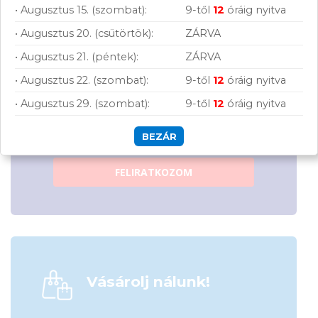
• Augusztus 15. (szombat):
9-től
12
óráig nyitva
• Augusztus 20. (csütörtök):
ZÁRVA
• Augusztus 21. (péntek):
ZÁRVA
• Augusztus 22. (szombat):
9-től
12
óráig nyitva
Hírlevelünkről bármikor leiratkozhatsz.
• Augusztus 29. (szombat):
9-től
12
óráig nyitva
Elfogadom az
ÁSZF
-ben található
adatkezelési tájékoztatót.
BEZÁR
FELIRATKOZOM
Vásárolj nálunk!