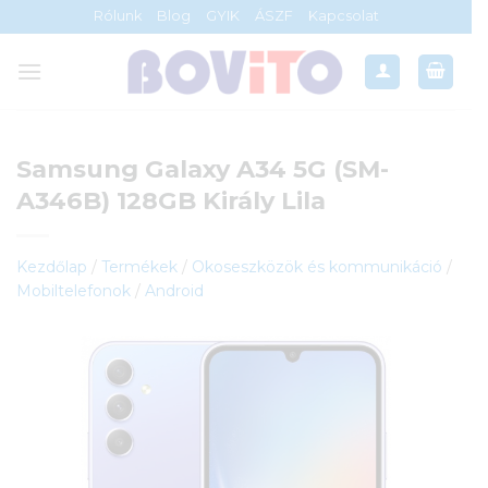
Skip
Rólunk
Blog
GYIK
ÁSZF
Kapcsolat
to
content
Samsung Galaxy A34 5G (SM-
A346B) 128GB Király Lila
Kezdőlap
/
Termékek
/
Okoseszközök és kommunikáció
/
Mobiltelefonok
/
Android