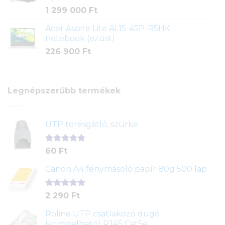
1 299 000
Ft
Acer Aspire Lite AL15-45P-R5HK
notebook (ezüst)
226 900
Ft
Legnépszerűbb termékek
UTP törésgátló, szürke
Értékelés
1
60
Ft
5.00
az 5-
ből,
Canon A4 fénymásoló papír 80g 500 lap
értékelés
alapján
Értékelés
2
2 290
Ft
5.00
az 5-
ből,
Roline UTP csatlakozó dugó
értékelés
(krimpelhető) RJ45 Cat5e