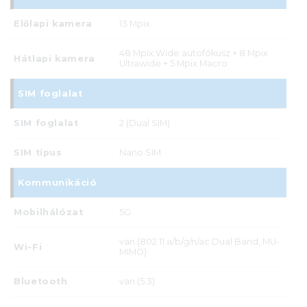
Előlapi kamera
13 Mpix
48 Mpix Wide autofókusz + 8 Mpix
Hátlapi kamera
Ultrawide + 5 Mpix Macro
SIM foglalat
SIM foglalat
2 (Dual SIM)
SIM típus
Nano SIM
Kommunikáció
Mobilhálózat
5G
van (802.11 a/b/g/n/ac Dual Band, MU-
Wi-Fi
MIMO)
Bluetooth
van (5.3)