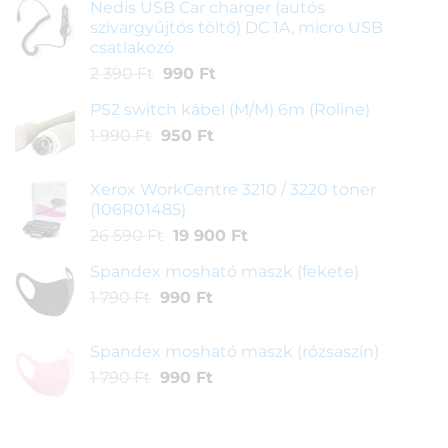
Nedis USB Car charger (autós
szivargyújtós töltő) DC 1A, micro USB
csatlakozó
Original
Current
2 390
Ft
990
Ft
price
price
PS2 switch kábel (M/M) 6m (Roline)
was:
is:
Original
Current
1 990
Ft
950
2
Ft
990 Ft.
price
price
390 Ft.
was:
is:
Xerox WorkCentre 3210 / 3220 toner
1
950 Ft.
(106R01485)
990 Ft.
Original
Current
26 590
Ft
19 900
Ft
price
price
Spandex mosható maszk (fekete)
was:
is:
Original
Current
1 790
Ft
990
26
Ft
19
price
price
590 Ft.
900 Ft.
was:
is:
Spandex mosható maszk (rózsaszín)
1
990 Ft.
Original
Current
1 790
Ft
990
Ft
790 Ft.
price
price
was:
is:
1
990 Ft.