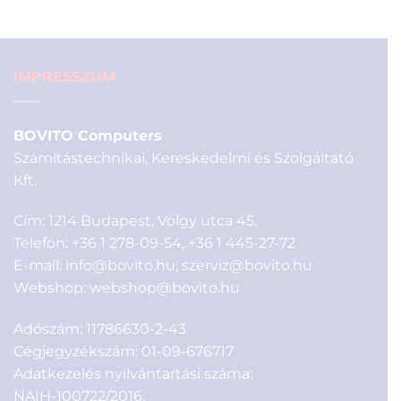
790 Ft.
IMPRESSZUM
BOVITO Computers
Számítástechnikai, Kereskedelmi és Szolgáltató
Kft.
Cím: 1214 Budapest, Völgy utca 45.
Telefon:
+36 1 278-09-54
,
+36 1 445-27-72
E-mail:
info@bovito.hu
,
szerviz@bovito.hu
Webshop:
webshop@bovito.hu
Adószám: 11786630-2-43
Cégjegyzékszám: 01-09-676717
Adatkezelés nyilvántartási száma:
NAIH-100722/2016.