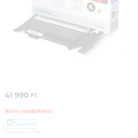
41 990
Ft
Nem rendelhető
Összevet
Cikkszám:
SU128A