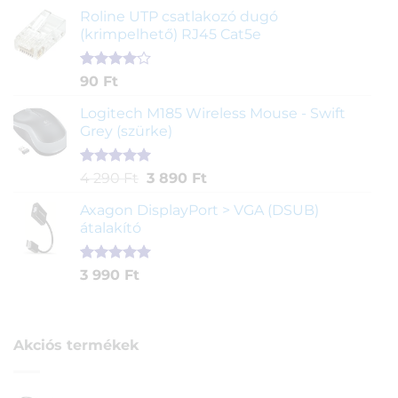
ből,
Roline UTP csatlakozó dugó
értékelés
(krimpelhető) RJ45 Cat5e
alapján
Értékelés
2
90
Ft
4.00
az
5-ből,
Logitech M185 Wireless Mouse - Swift
értékelés
Grey (szürke)
alapján
Értékelés
1
Original
Current
4 290
Ft
3 890
Ft
5.00
az 5-
price
price
ből,
Axagon DisplayPort > VGA (DSUB)
was:
is:
értékelés
átalakító
4
3
alapján
290 Ft.
890 Ft.
Értékelés
1
3 990
Ft
5.00
az 5-
ből,
értékelés
alapján
Akciós termékek