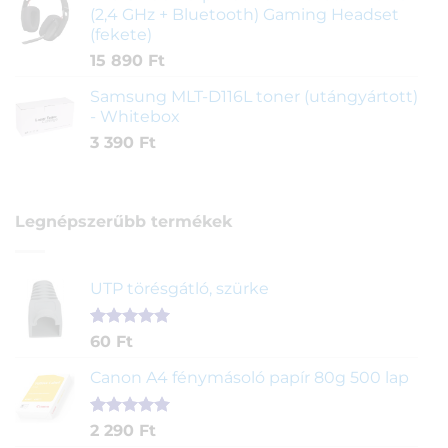
(2,4 GHz + Bluetooth) Gaming Headset
(fekete)
15 890
Ft
Samsung MLT-D116L toner (utángyártott)
- Whitebox
3 390
Ft
Legnépszerűbb termékek
UTP törésgátló, szürke
Értékelés
1
60
Ft
5.00
az 5-
ből,
Canon A4 fénymásoló papír 80g 500 lap
értékelés
alapján
Értékelés
2
2 290
Ft
5.00
az 5-