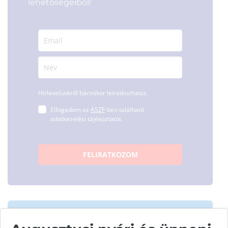
lehetőségeiből!
Hírlevelünkről bármikor leiratkozhatsz.
Elfogadom az
ÁSZF
-ben található
adatkezelési tájékoztatót.
FELIRATKOZOM