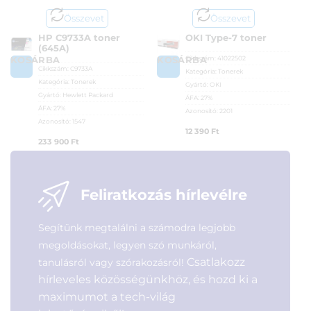
Összevet
Összevet
HP C9733A toner
OKI Type-7 toner
(645A)
Cikkszám:
41022502
KOSÁRBA
KOSÁRBA
Cikkszám:
C9733A
Kategória:
Tonerek
Kategória:
Tonerek
Gyártó:
OKI
Gyártó:
Hewlett Packard
ÁFA:
27%
ÁFA:
27%
Azonosító:
2201
Azonosító:
1547
12 390
Ft
233 900
Ft
Feliratkozás hírlevélre
Segítünk megtalálni a számodra legjobb
megoldásokat, legyen szó munkáról,
Csatlakozz
tanulásról vagy szórakozásról!
hírleveles közösségünkhöz, és hozd ki a
maximumot a tech-világ