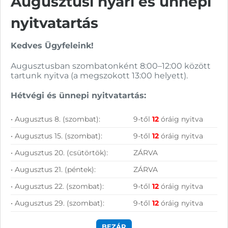
Augusztusi nyári és ünnepi
Vásárolj nálunk!
nyitvatartás
Nagy raktárkészlet
Kedves Ügyfeleink!
Garanciavállalás
Augusztusban szombatonként 8:00–12:00 között
Hűségprogram
tartunk nyitva (a megszokott 13:00 helyett).
50 000 Ft felett ingyenes szállítás
Hétvégi és ünnepi nyitvatartás:
Szolgáltatásaink vállalkozásoknak
• Augusztus 8. (szombat):
9-től
12
óráig nyitva
• Augusztus 15. (szombat):
9-től
12
óráig nyitva
• Augusztus 20. (csütörtök):
ZÁRVA
• Augusztus 21. (péntek):
ZÁRVA
• Augusztus 22. (szombat):
9-től
12
óráig nyitva
• Augusztus 29. (szombat):
9-től
12
óráig nyitva
BEZÁR