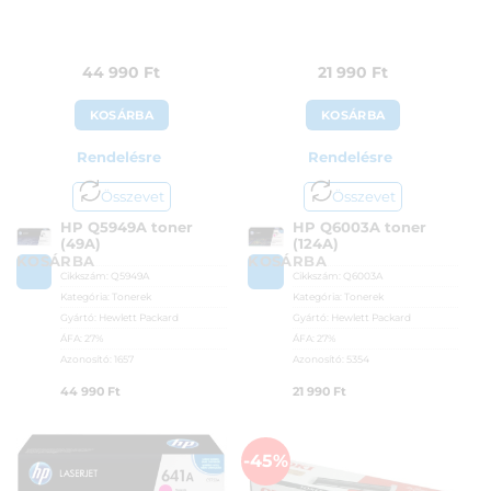
44 990
Ft
21 990
Ft
KOSÁRBA
KOSÁRBA
Rendelésre
Rendelésre
Összevet
Összevet
HP Q5949A toner
HP Q6003A toner
(49A)
(124A)
KOSÁRBA
KOSÁRBA
Cikkszám:
Q5949A
Cikkszám:
Q6003A
Kategória:
Tonerek
Kategória:
Tonerek
Gyártó:
Hewlett Packard
Gyártó:
Hewlett Packard
ÁFA:
27%
ÁFA:
27%
Azonosító:
1657
Azonosító:
5354
44 990
Ft
21 990
Ft
-45%