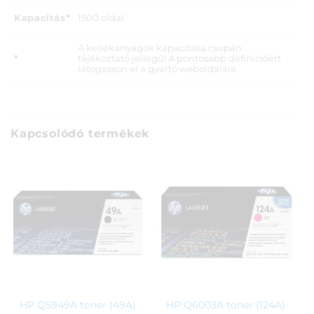
Kapacitás*
1500 oldal
A kellékanyagok kapacitása csupán
*
tájékoztató jellegű! A pontosabb definícióért
látogasson el a gyártó weboldalára.
Kapcsolódó termékek
HP Q5949A toner (49A)
HP Q6003A toner (124A)