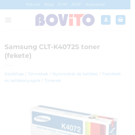
Skip
Rólunk
Blog
GYIK
ÁSZF
Kapcsolat
to
content
Samsung CLT-K4072S toner
(fekete)
Kezdőlap
/
Termékek
/
Nyomtatás és kellékei
/
Festékek
és kellékanyagok
/
Tonerek