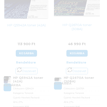
HP Q2670A toner
HP Q5942A toner (42A)
(308A)
113 900
Ft
46 990
Ft
KOSÁRBA
KOSÁRBA
Rendelésre
Rendelésre
Összevet
Összevet
HP Q5942A toner
HP Q2670A toner
(42A)
(308A)
KOSÁRBA
KOSÁRBA
Cikkszám:
Q5942A
Cikkszám:
Q2670A
Kategória:
Tonerek
Kategória:
Tonerek
Gyártó:
Hewlett Packard
Gyártó:
Hewlett Packard
ÁFA:
27%
ÁFA:
27%
Azonosító:
1656
Azonosító:
1646