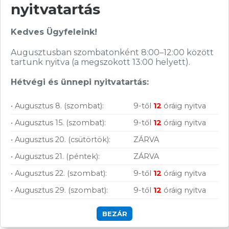
nyitvatartás
Nagy raktárkészlet
Garanciavállalás
Kedves Ügyfeleink!
Hűségprogram
Augusztusban szombatonként 8:00–12:00 között
tartunk nyitva (a megszokott 13:00 helyett).
50 000 Ft felett ingyenes szállítás
Hétvégi és ünnepi nyitvatartás:
Szolgáltatásaink vállalkozásoknak
• Augusztus 8. (szombat):
9-től
12
óráig nyitva
• Augusztus 15. (szombat):
9-től
12
óráig nyitva
• Augusztus 20. (csütörtök):
ZÁRVA
• Augusztus 21. (péntek):
ZÁRVA
• Augusztus 22. (szombat):
9-től
12
óráig nyitva
• Augusztus 29. (szombat):
9-től
12
óráig nyitva
Szállítás, fizetés:
BEZÁR