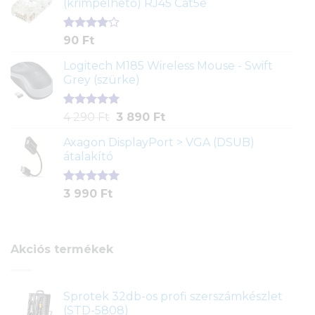
(krimpelhető) RJ45 Cat5e
alapján
Értékelés
2
90
Ft
4.00
az
5-ből,
Logitech M185 Wireless Mouse - Swift
értékelés
Grey (szürke)
alapján
Értékelés
1
Original
Current
4 290
Ft
3 890
Ft
5.00
az 5-
price
price
ből,
Axagon DisplayPort > VGA (DSUB)
was:
is:
értékelés
átalakító
4
3
alapján
290 Ft.
890 Ft.
Értékelés
1
3 990
Ft
5.00
az 5-
ből,
értékelés
alapján
Akciós termékek
Sprotek 32db-os profi szerszámkészlet
(STD-5808)