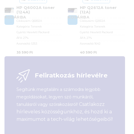
HP Q6002A toner
HP Q2612A toner
(124A)
(12A)
KOSÁRBA
KOSÁRBA
Cikkszám:
Q6002A
Cikkszám:
Q2612A
Kategória:
Tonerek
Kategória:
Tonerek
Gyártó:
Hewlett Packard
Gyártó:
Hewlett Packard
ÁFA:
27%
ÁFA:
27%
Azonosító:
5353
Azonosító:
1642
35 590
Ft
40 590
Ft
Feliratkozás hírlevélre
Segítünk megtalálni a számodra legjobb
megoldásokat, legyen szó munkáról,
Csatlakozz
tanulásról vagy szórakozásról!
hírleveles közösségünkhöz, és hozd ki a
maximumot a tech-világ lehetőségeiből!