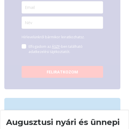
Hírlevelünkről bármikor leiratkozhatsz.
Elfogadom az
ÁSZF
-ben található
adatkezelési tájékoztatót.
FELIRATKOZOM
Vásárolj nálunk!
Augusztusi nyári és ünnepi