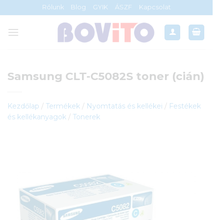
Skip
Rólunk
Blog
GYIK
ÁSZF
Kapcsolat
to
content
Samsung CLT-C5082S toner (cián)
Kezdőlap
/
Termékek
/
Nyomtatás és kellékei
/
Festékek
és kellékanyagok
/
Tonerek