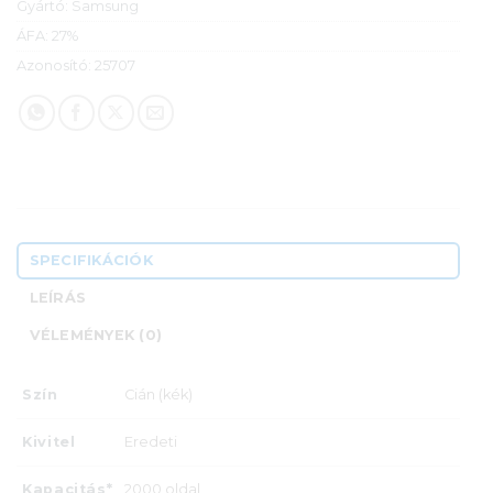
Gyártó:
Samsung
ÁFA:
27%
Azonosító:
25707
SPECIFIKÁCIÓK
LEÍRÁS
VÉLEMÉNYEK (0)
Szín
Cián (kék)
Kivitel
Eredeti
Kapacitás*
2000 oldal