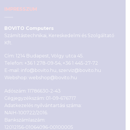
IMPRESSZUM
BOVITO Computers
Számítástechnikai, Kereskedelmi és Szolgáltató
Kft.
Cím: 1214 Budapest, Völgy utca 45.
Telefon:
+36 1 278-09-54
,
+36 1 445-27-72
E-mail:
info@bovito.hu
,
szerviz@bovito.hu
Webshop:
webshop@bovito.hu
Adószám: 11786630-2-43
Cégjegyzékszám: 01-09-676717
Adatkezelés nyilvántartási száma:
NAIH-100722/2016.
Bankszámlaszám:
12012156-01064096-00100005