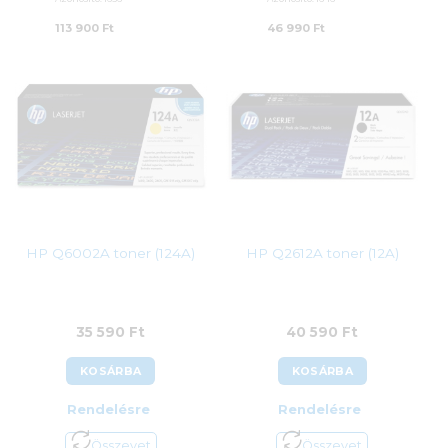
113 900
Ft
46 990
Ft
HP Q6002A toner (124A)
HP Q2612A toner (12A)
35 590
Ft
40 590
Ft
KOSÁRBA
KOSÁRBA
Rendelésre
Rendelésre
Összevet
Összevet