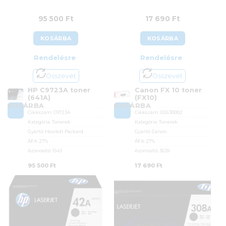
95 500
Ft
17 690
Ft
KOSÁRBA
KOSÁRBA
Rendelésre
Rendelésre
Összevet
Összevet
HP C9723A toner
Canon FX 10 toner
(641A)
(FX10)
KOSÁRBA
KOSÁRBA
Cikkszám:
C9723A
Cikkszám:
0263B002
Kategória:
Tonerek
Kategória:
Tonerek
Gyártó:
Hewlett Packard
Gyártó:
Canon
ÁFA:
27%
ÁFA:
27%
Azonosító:
1543
Azonosító:
3639
95 500
Ft
17 690
Ft