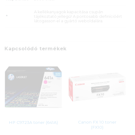
A kellékanyagok kapacitása csupán
*
tájékoztató jellegű! A pontosabb definícióért
látogasson el a gyártó weboldalára.
Kapcsolódó termékek
Canon FX 10 toner
HP C9723A toner (641A)
(FX10)