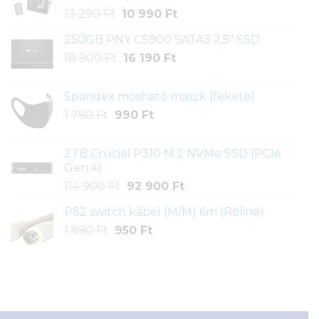
Original
Current
13 290
Ft
10 990
Ft
price
price
250GB PNY CS900 SATA3 2,5" SSD
was:
is:
Original
Current
18 900
Ft
13
16 190
Ft
10
price
price
290 Ft.
990 Ft.
was:
is:
Spandex mosható maszk (fekete)
18
16
Original
Current
1 790
Ft
990
Ft
900 Ft.
190 Ft.
price
price
was:
is:
2TB Crucial P310 M.2 NVMe SSD (PCIe
1
990 Ft.
Gen.4)
790 Ft.
Original
Current
114 900
Ft
92 900
Ft
price
price
PS2 switch kábel (M/M) 6m (Roline)
was:
is:
Original
Current
1 990
Ft
950
114
Ft
92
price
price
900 Ft.
900 Ft.
was:
is:
1
950 Ft.
990 Ft.