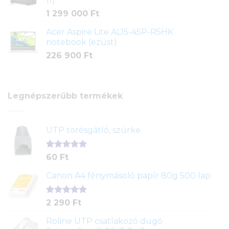
11)
1 299 000
Ft
Acer Aspire Lite AL15-45P-R5HK
notebook (ezüst)
226 900
Ft
Legnépszerűbb termékek
UTP törésgátló, szürke
Értékelés
1
60
Ft
5.00
az 5-
ből,
Canon A4 fénymásoló papír 80g 500 lap
értékelés
alapján
Értékelés
2
2 290
Ft
5.00
az 5-
ből,
Roline UTP csatlakozó dugó
értékelés