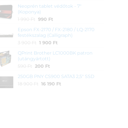
price
price
Neoprén tablet védőtok - 7"
was:
is:
(Koponya)
1
990 Ft.
Original
Current
1 990
Ft
990
Ft
790 Ft.
price
price
Epson FX-2170 / FX-2180 / LQ-2170
was:
is:
festékszalag (Calligraph)
1
990 Ft.
Original
Current
3 900
Ft
1 900
Ft
990 Ft.
price
price
QPrint Brother LC1000BK patron
was:
is:
(utángyártott)
3
1
Original
Current
590
Ft
200
Ft
900 Ft.
900 Ft.
price
price
250GB PNY CS900 SATA3 2,5" SSD
was:
is:
Original
Current
18 900
Ft
590 Ft.
16 190
200 Ft.
Ft
price
price
was:
is:
18
16
900 Ft.
190 Ft.