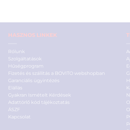
ből,
értékelés
alapján
HASZNOS LINKEK
T
Rólunk
A
Szolgáltatások
A
Hűségprogram
E
Fizetés és szállítás a BOVITO webshopban
G
Garanciális ügyintézés
H
Elállás
K
Gyakran Ismételt Kérdések
N
Adattörlő kód tájékoztatás
O
ÁSZF
O
Kapcsolat
P
P