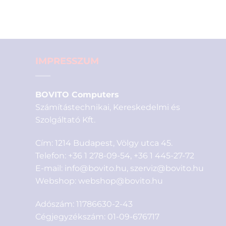
IMPRESSZUM
BOVITO Computers
Számítástechnikai, Kereskedelmi és
Szolgáltató Kft.
Cím: 1214 Budapest, Völgy utca 45.
Telefon:
+36 1 278-09-54
,
+36 1 445-27-72
E-mail:
info@bovito.hu
,
szerviz@bovito.hu
Webshop:
webshop@bovito.hu
Adószám: 11786630-2-43
Cégjegyzékszám: 01-09-676717