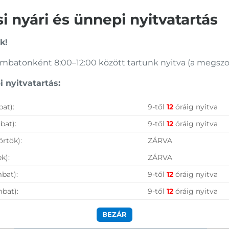
Azonosító:
33638
390
Ft
 nyári és ünnepi nyitvatartás
2 590
Ft
k!
Vásárolj nálunk!
batonként 8:00–12:00 között tartunk nyitva (a megszoko
Nagy raktárkészlet
 nyitvatartás:
Garanciavállalás
at):
9-től
12
óráig nyitva
Hűségprogram
bat):
9-től
12
óráig nyitva
50 000 Ft felett ingyenes szállítás
örtök):
ZÁRVA
k):
ZÁRVA
Szolgáltatásaink vállalkozásoknak
bat):
9-től
12
óráig nyitva
mbat):
9-től
12
óráig nyitva
BEZÁR