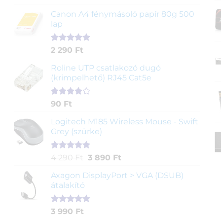
5.00
az 5-
ből,
Canon A4 fénymásoló papír 80g 500
értékelés
lap
alapján
Értékelés
2
2 290
Ft
5.00
az 5-
ből,
Roline UTP csatlakozó dugó
értékelés
(krimpelhető) RJ45 Cat5e
alapján
Értékelés
2
90
Ft
4.00
az
5-ből,
Logitech M185 Wireless Mouse - Swift
értékelés
Grey (szürke)
alapján
Értékelés
1
Original
Current
4 290
Ft
3 890
Ft
5.00
az 5-
price
price
ből,
Axagon DisplayPort > VGA (DSUB)
was:
is:
értékelés
átalakító
4
3
alapján
290 Ft.
890 Ft.
Értékelés
1
3 990
Ft
5.00
az 5-