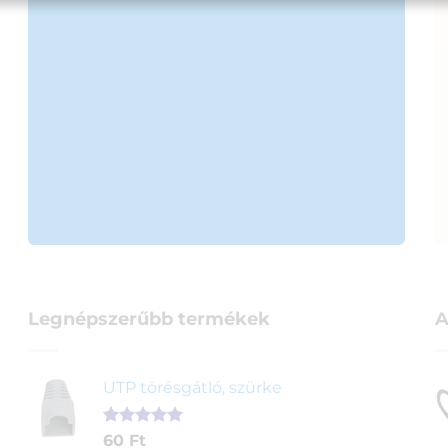
Legnépszerűbb termékek
A
UTP törésgátló, szürke
Értékelés
1
60
Ft