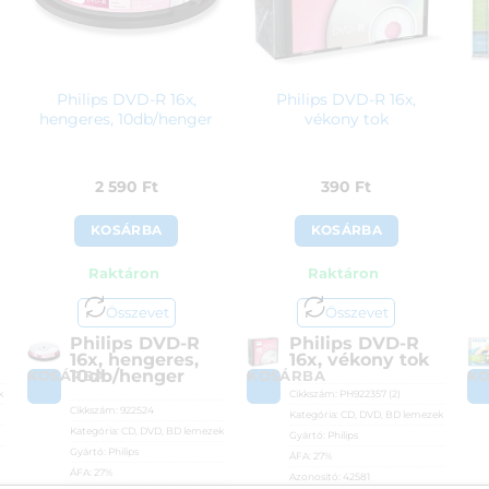
Philips DVD-R 16x,
Philips DVD-R 16x,
hengeres, 10db/henger
vékony tok
2 590
Ft
390
Ft
KOSÁRBA
KOSÁRBA
Raktáron
Raktáron
Összevet
Összevet
Philips DVD-R
Philips DVD-R
16x, hengeres,
16x, vékony tok
10db/henger
KOSÁRBA
KOSÁRBA
K
k
Cikkszám:
PH922357 (2)
Cikkszám:
922524
Kategória:
CD, DVD, BD lemezek
Kategória:
CD, DVD, BD lemezek
Gyártó:
Philips
Gyártó:
Philips
ÁFA:
27%
ÁFA:
27%
Azonosító:
42581