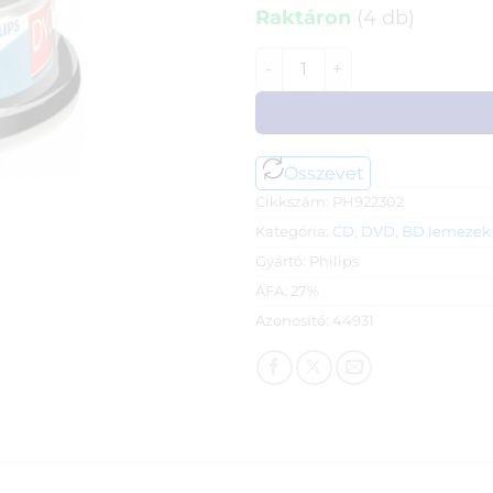
Raktáron
(4 db)
Philips DVD+R 16x, hengeres
Összevet
Cikkszám:
PH922302
Kategória:
CD, DVD, BD lemezek
Gyártó:
Philips
ÁFA:
27%
Azonosító:
44931