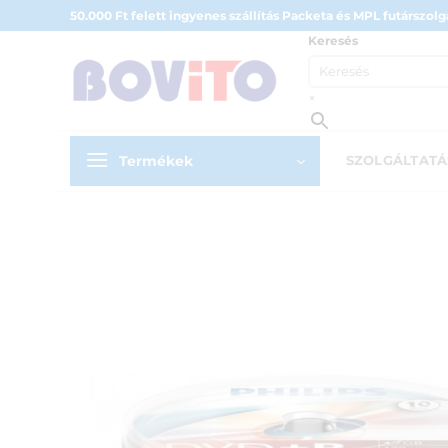
Skip
50.000 Ft felett ingyenes szállítás Packeta és MPL futárszolgá
to
Keresés
content
×
Termékek
SZOLGÁLTAT