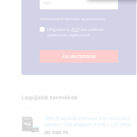
Hírlevelünkről bármikor leiratkozhatsz.
Elfogadom az
ÁSZF
-ben található
adatkezelési tájékoztatót.
FELIRATKOZOM
Legújabb termékek
128GB ADATA Premier Pro microSD
kártya + SD adapter (UHS-I U3, V30)
20 590
Ft