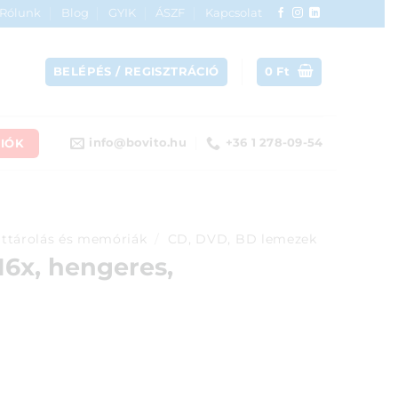
Rólunk
Blog
GYIK
ÁSZF
Kapcsolat
BELÉPÉS / REGISZTRÁCIÓ
0
Ft
IÓK
info@bovito.hu
+36 1 278-09-54
ttárolás és memóriák
/
CD, DVD, BD lemezek
16x, hengeres,