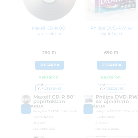
Maxell CD-R 80`
Philips DVD-RW 4x
papírtokban
újraírható
290
Ft
690
Ft
KOSÁRBA
KOSÁRBA
Raktáron
Raktáron
Összevet
Összevet
Maxell CD-R 80`
Philips DVD-RW
papírtokban
4x újraírható
KOSÁRBA
KOSÁRBA
Kategória:
CD, DVD, BD lemezek
Kategória:
CD, DVD, BD lemeze
Gyártó:
Maxell
Gyártó:
Philips
ÁFA:
27%
ÁFA:
27%
Azonosító:
12757
Azonosító:
26282
290
Ft
690
Ft