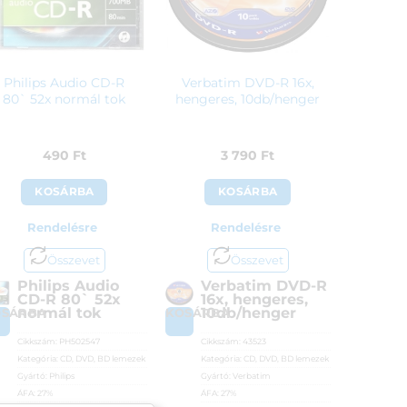
Philips Audio CD-R
Verbatim DVD-R 16x,
80` 52x normál tok
hengeres, 10db/henger
490
Ft
3 790
Ft
KOSÁRBA
KOSÁRBA
Rendelésre
Rendelésre
Összevet
Összevet
Philips Audio
Verbatim DVD-R
CD-R 80` 52x
16x, hengeres,
normál tok
10db/henger
OSÁRBA
KOSÁRBA
Cikkszám:
PH502547
Cikkszám:
43523
Kategória:
CD, DVD, BD lemezek
Kategória:
CD, DVD, BD lemezek
Gyártó:
Philips
Gyártó:
Verbatim
ÁFA:
27%
ÁFA:
27%