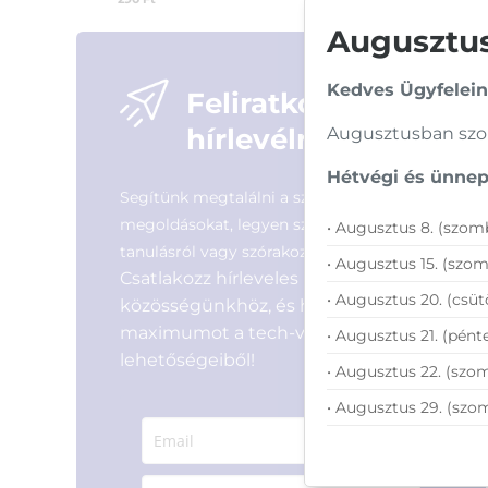
Augusztusi
Kedves Ügyfelein
Feliratkozás
hírlevélre
Augusztusban szom
Hétvégi és ünnepi
Segítünk megtalálni a számodra legjobb
megoldásokat, legyen szó munkáról,
• Augusztus 8. (szomb
tanulásról vagy szórakozásról!
• Augusztus 15. (szom
Csatlakozz hírleveles
• Augusztus 20. (csüt
közösségünkhöz, és hozd ki a
maximumot a tech-világ
• Augusztus 21. (pénte
lehetőségeiből!
• Augusztus 22. (szom
• Augusztus 29. (szo