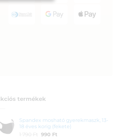
kciós termékek
Spandex mosható gyerekmaszk, 13-
18 éves korig (fekete)
Original
Current
1 790
Ft
990
Ft