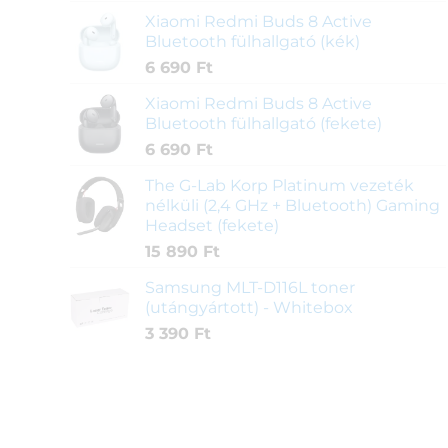
Xiaomi Redmi Buds 8 Active
Bluetooth fülhallgató (kék)
6 690
Ft
Xiaomi Redmi Buds 8 Active
Bluetooth fülhallgató (fekete)
6 690
Ft
The G-Lab Korp Platinum vezeték
nélküli (2,4 GHz + Bluetooth) Gaming
Headset (fekete)
15 890
Ft
Samsung MLT-D116L toner
(utángyártott) - Whitebox
3 390
Ft