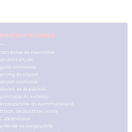
ERMÉKKATEGÓRIÁK
dattárolás és memóriák
jándékkártyák
gyéb termékek
aming és eSport
álózati eszközök
ábelek és átalakítók
yomtatás és kellékei
koseszközök és kommunikáció
tthon, okosotthon, iroda
C alkatrészek
erifériák és kiegészítők