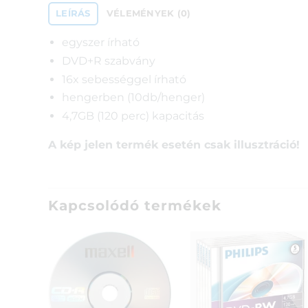
LEÍRÁS
VÉLEMÉNYEK (0)
egyszer írható
DVD+R szabvány
16x sebességgel írható
hengerben (10db/henger)
4,7GB (120 perc) kapacitás
A kép jelen termék esetén csak illusztráció!
Kapcsolódó termékek