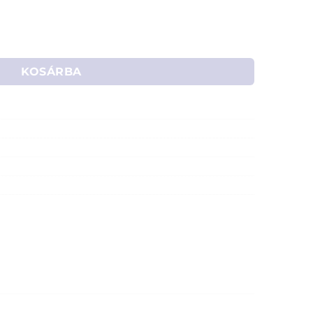
, 10db/henger mennyiség
KOSÁRBA