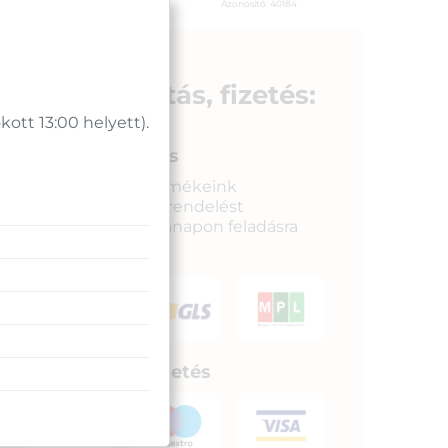
Azonosító:
40625
Azonosító:
40184
490
Ft
3 790
Ft
Szállítás, fizetés:
tt 13:00 helyett).
Gyors kiszállítás
Raktáron lévő termékeink
legkésőbb a megrendelést
követkető munkanapon feladásra
kerülnek.
Biztonságos fizetés