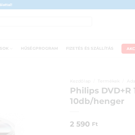
lattal!
AKC
ÁSOK
HŰSÉGPROGRAM
FIZETÉS ÉS SZÁLLÍTÁS
Kezdőlap
/
Termékek
/
Ada
Philips DVD+R 
10db/henger
2 590
Ft