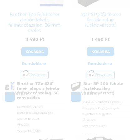
Brother TZe-S261 fehér
Star SP 200 fekete
alapon fekete
festékszalag
feliratozószalag, 36 mm
(utángyártott)
széles
11 490
Ft
1 490
Ft
KOSÁRBA
KOSÁRBA
Rendelésre
Rendelésre
Összevet
Összevet
Brother TZe-S261
Star SP 200 fekete
fehér alapon fekete
festékszalag
feliratozószalag, 36
(utángyártott)
KOSÁRBA
KOSÁRBA
mm széles
Cikkszám:
GRSTARSP200FU
Cikkszám:
TZES261
Kategória:
Festékszalagok
Kategória:
Festékszalagok
Gyártó:
OEM gyártó
Gyártó:
Brother
ÁFA:
27%
ÁFA:
27%
Azonosító:
41378
Azonosító:
41064
1 490
Ft
11 490
Ft