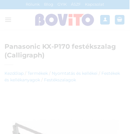
Skip
Rólunk
Blog
GYIK
ÁSZF
Kapcsolat
to
content
Panasonic KX-P170 festékszalag
(Calligraph)
Kezdőlap
/
Termékek
/
Nyomtatás és kellékei
/
Festékek
és kellékanyagok
/
Festékszalagok