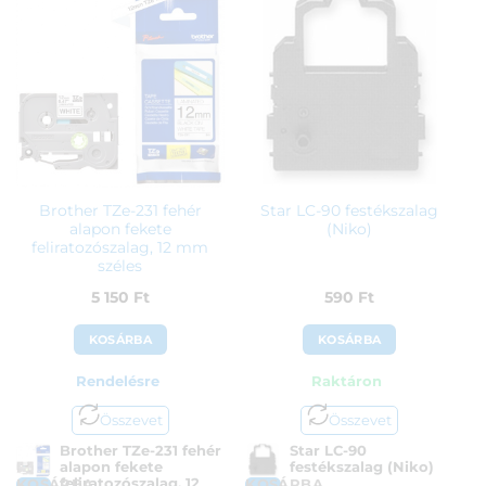
Brother TZe-231 fehér
Star LC-90 festékszalag
alapon fekete
(Niko)
feliratozószalag, 12 mm
széles
5 150
Ft
590
Ft
KOSÁRBA
KOSÁRBA
Rendelésre
Raktáron
Összevet
Összevet
Brother TZe-231 fehér
Star LC-90
alapon fekete
festékszalag (Niko)
feliratozószalag, 12
KOSÁRBA
KOSÁRBA