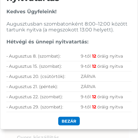
Garanciavállalás
Kedves Ügyfeleink!
Hűségprogram
Augusztusban szombatonként 8:00–12:00 között
tartunk nyitva (a megszokott 13:00 helyett).
50 000 Ft felett ingyenes szállítás
Hétvégi és ünnepi nyitvatartás:
Szolgáltatásaink vállalkozásoknak
• Augusztus 8. (szombat):
9-től
12
óráig nyitva
• Augusztus 15. (szombat):
9-től
12
óráig nyitva
• Augusztus 20. (csütörtök):
ZÁRVA
• Augusztus 21. (péntek):
ZÁRVA
• Augusztus 22. (szombat):
9-től
12
óráig nyitva
• Augusztus 29. (szombat):
9-től
12
óráig nyitva
Szállítás, fizetés:
BEZÁR
Gyors kiszállítás