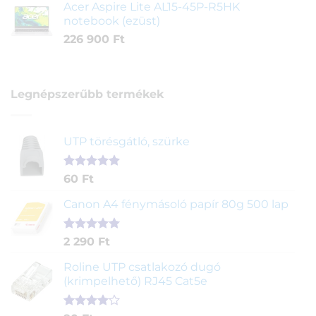
Acer Aspire Lite AL15-45P-R5HK
notebook (ezüst)
226 900
Ft
Legnépszerűbb termékek
UTP törésgátló, szürke
Értékelés
1
60
Ft
5.00
az 5-
ből,
Canon A4 fénymásoló papír 80g 500 lap
értékelés
alapján
Értékelés
2
2 290
Ft
5.00
az 5-
ből,
Roline UTP csatlakozó dugó
értékelés
(krimpelhető) RJ45 Cat5e
alapján