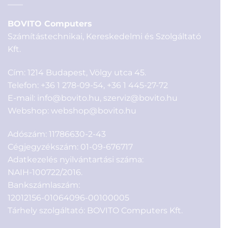
BOVITO Computers
Számítástechnikai, Kereskedelmi és Szolgáltató
Kft.
Cím: 1214 Budapest, Völgy utca 45.
Telefon:
+36 1 278-09-54
,
+36 1 445-27-72
E-mail:
info@bovito.hu
,
szerviz@bovito.hu
Webshop:
webshop@bovito.hu
Adószám: 11786630-2-43
Cégjegyzékszám: 01-09-676717
Adatkezelés nyilvántartási száma:
NAIH-100722/2016.
Bankszámlaszám:
12012156-01064096-00100005
Tárhely szolgáltató: BOVITO Computers Kft.