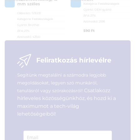
mm széles
Kategória:
Festékszalagok
Gyártó:
OEM gyártó
Cikkszám:
TZE231
ÁFA:
27%
Kategória:
Festékszalagok
Azonosító:
2595
Gyártó:
Brother
590
Ft
ÁFA:
27%
Azonosító:
43541
5 150
Ft
Feliratkozás hírlevélre
Segítünk megtalálni a számodra legjobb
megoldásokat, legyen szó munkáról,
Csatlakozz
tanulásról vagy szórakozásról!
hírleveles közösségünkhöz, és hozd ki a
maximumot a tech-világ
lehetőségeiből!