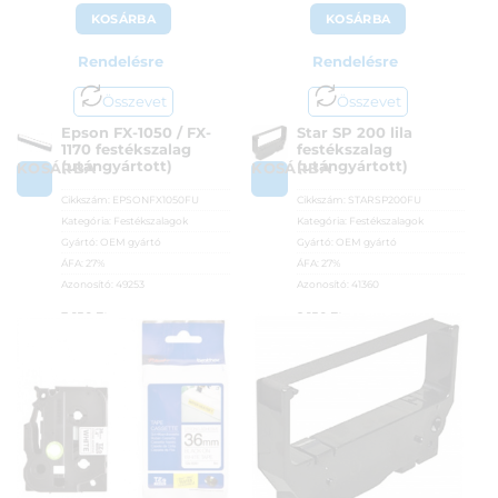
KOSÁRBA
KOSÁRBA
Rendelésre
Rendelésre
Összevet
Összevet
Epson FX-1050 / FX-
Star SP 200 lila
1170 festékszalag
festékszalag
(utángyártott)
(utángyártott)
KOSÁRBA
KOSÁRBA
Cikkszám:
EPSONFX1050FU
Cikkszám:
STARSP200FU
Kategória:
Festékszalagok
Kategória:
Festékszalagok
Gyártó:
OEM gyártó
Gyártó:
OEM gyártó
ÁFA:
27%
ÁFA:
27%
Azonosító:
49253
Azonosító:
41360
3 150
Ft
2 150
Ft