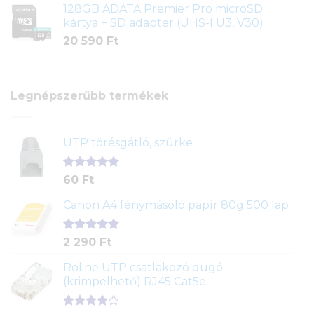
128GB ADATA Premier Pro microSD
kártya + SD adapter (UHS-I U3, V30)
20 590
Ft
Legnépszerűbb termékek
UTP törésgátló, szürke
Értékelés
1
60
Ft
5.00
az 5-
ből,
Canon A4 fénymásoló papír 80g 500 lap
értékelés
alapján
Értékelés
2
2 290
Ft
5.00
az 5-
ből,
Roline UTP csatlakozó dugó
értékelés
(krimpelhető) RJ45 Cat5e
alapján