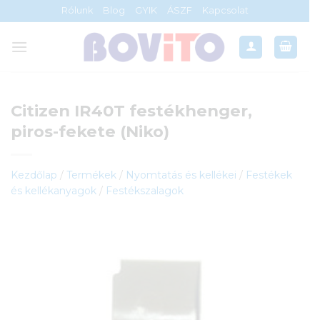
Skip
Rólunk
Blog
GYIK
ÁSZF
Kapcsolat
to
content
Citizen IR40T festékhenger,
piros-fekete (Niko)
Kezdőlap
/
Termékek
/
Nyomtatás és kellékei
/
Festékek
és kellékanyagok
/
Festékszalagok