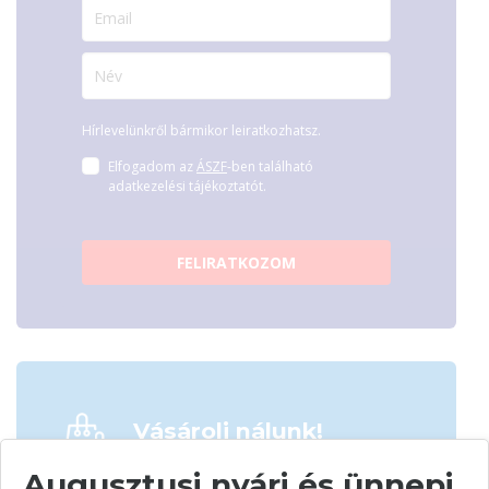
Hírlevelünkről bármikor leiratkozhatsz.
Elfogadom az
ÁSZF
-ben található
adatkezelési tájékoztatót.
FELIRATKOZOM
Vásárolj nálunk!
Augusztusi nyári és ünnepi