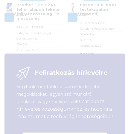
Brother TZe-S241
Epson DFX 9000
fehér alapon fekete
festékszalag
feliratozószalag, 18
(eredeti)
KOSÁRBA
KOSÁRBA
mm széles
Cikkszám:
S015384
Cikkszám:
TZES241
Kategória:
Festékszalagok
Kategória:
Festékszalagok
Gyártó:
Epson
Gyártó:
Brother
ÁFA:
27%
ÁFA:
27%
Azonosító:
5220
Azonosító:
24571
3 900
Ft
8 490
Ft
Feliratkozás hírlevélre
Segítünk megtalálni a számodra legjobb
megoldásokat, legyen szó munkáról,
Csatlakozz
tanulásról vagy szórakozásról!
hírleveles közösségünkhöz, és hozd ki a
maximumot a tech-világ lehetőségeiből!