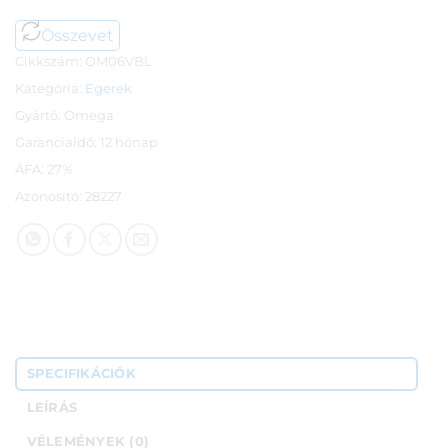
Összevet
Cikkszám:
OM06VBL
Kategória:
Egerek
Gyártó:
Omega
Garanciaidő:
12 hónap
ÁFA:
27%
Azonosító:
28227
SPECIFIKÁCIÓK
LEÍRÁS
VÉLEMÉNYEK (0)