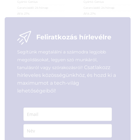
Gyártó:
Genius
Gyártó:
Genius
Garanciaidő:
24 hónap
Garanciaidő:
24 hónap
ÁFA:
27%
ÁFA:
27%
Azonosító:
25512
Azonosító:
24916
3 990
Ft
3 990
Ft
Feliratkozás hírlevélre
Segítünk megtalálni a számodra legjobb
megoldásokat, legyen szó munkáról,
Csatlakozz
tanulásról vagy szórakozásról!
hírleveles közösségünkhöz, és hozd ki a
maximumot a tech-világ
lehetőségeiből!