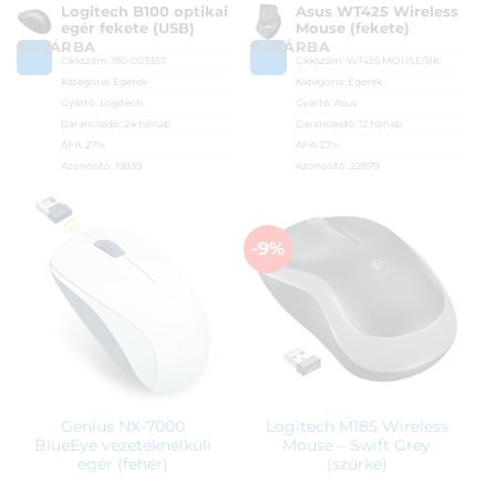
Logitech B100 optikai
Asus WT425 Wireless
egér fekete (USB)
Mouse (fekete)
KOSÁRBA
KOSÁRBA
Cikkszám:
910-003357
Cikkszám:
WT425 MOUSE/BK
Kategória:
Egerek
Kategória:
Egerek
Gyártó:
Logitech
Gyártó:
Asus
Garanciaidő:
24 hónap
Garanciaidő:
12 hónap
ÁFA:
27%
ÁFA:
27%
Azonosító:
19839
Azonosító:
22879
2 990
Ft
6 390
Ft
-9%
Genius NX-7000
Logitech M185 Wireless
BlueEye vezetéknélküli
Mouse – Swift Grey
egér (fehér)
(szürke)