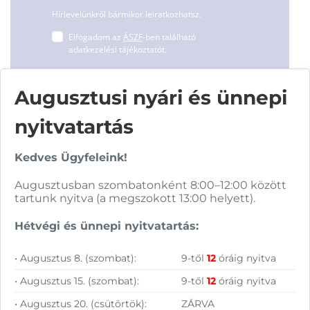
Hírlevelünkről bármikor leiratkozhatsz.
Elfogadom az
ÁSZF
-ben található
adatkezelési tájékoztatót.
Augusztusi nyári és ünnepi
FELIRATKOZOM
nyitvatartás
Kedves Ügyfeleink!
Augusztusban szombatonként 8:00–12:00 között
tartunk nyitva (a megszokott 13:00 helyett).
Vásárolj nálunk!
Hétvégi és ünnepi nyitvatartás:
Nagy raktárkészlet
• Augusztus 8. (szombat):
9-től
12
óráig nyitva
Garanciavállalás
• Augusztus 15. (szombat):
9-től
12
óráig nyitva
Hűségprogram
• Augusztus 20. (csütörtök):
ZÁRVA