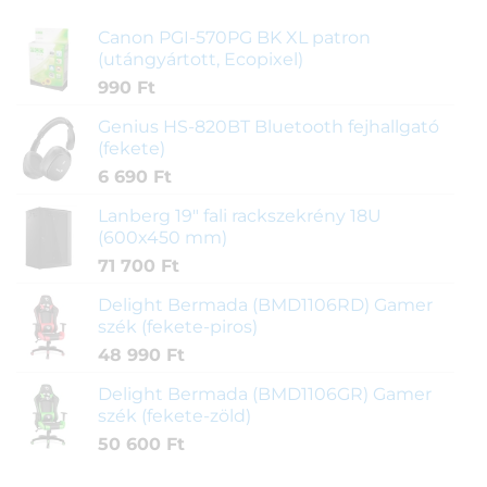
Canon PGI-570PG BK XL patron
(utángyártott, Ecopixel)
990
Ft
Genius HS-820BT Bluetooth fejhallgató
(fekete)
6 690
Ft
Lanberg 19" fali rackszekrény 18U
(600x450 mm)
71 700
Ft
Delight Bermada (BMD1106RD) Gamer
szék (fekete-piros)
48 990
Ft
Delight Bermada (BMD1106GR) Gamer
szék (fekete-zöld)
50 600
Ft