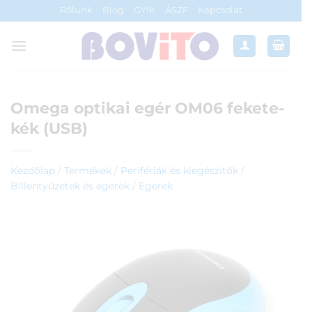
Skip
Rólunk
Blog
GYIK
ÁSZF
Kapcsolat
to
content
Omega optikai egér OM06 fekete-
kék (USB)
Kezdőlap
/
Termékek
/
Perifériák és kiegészítők
/
Billentyűzetek és egerek
/
Egerek