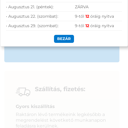
• Augusztus 21. (péntek):
ZÁRVA
50 000 Ft felett ingyenes szállítás
• Augusztus 22. (szombat):
9-től
12
óráig nyitva
Szolgáltatásaink vállalkozásoknak
• Augusztus 29. (szombat):
9-től
12
óráig nyitva
BEZÁR
Szállítás, fizetés:
Gyors kiszállítás
Raktáron lévő termékeink legkésőbb a
megrendelést követkető munkanapon
feladásra kerülnek.