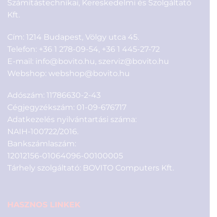
Számítástechnikai, Kereskedelmi és Szolgáltató
Kft.
Cím: 1214 Budapest, Völgy utca 45.
Telefon:
+36 1 278-09-54
,
+36 1 445-27-72
E-mail:
info@bovito.hu
,
szerviz@bovito.hu
Webshop:
webshop@bovito.hu
Adószám: 11786630-2-43
Cégjegyzékszám: 01-09-676717
Adatkezelés nyilvántartási száma:
NAIH-100722/2016.
Bankszámlaszám:
12012156-01064096-00100005
Tárhely szolgáltató: BOVITO Computers Kft.
HASZNOS LINKEK