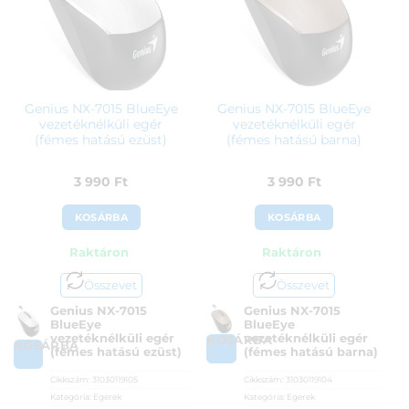
290 Ft.
890 Ft.
Genius NX-7015 BlueEye
Genius NX-7015 BlueEye
vezetéknélküli egér
vezetéknélküli egér
(fémes hatású ezüst)
(fémes hatású barna)
3 990
Ft
3 990
Ft
KOSÁRBA
KOSÁRBA
Raktáron
Raktáron
Összevet
Összevet
Genius NX-7015
Genius NX-7015
BlueEye
BlueEye
vezetéknélküli egér
vezetéknélküli egér
KOSÁRBA
KOSÁRBA
(fémes hatású ezüst)
(fémes hatású barna)
Cikkszám:
31030119105
Cikkszám:
31030119104
Kategória:
Egerek
Kategória:
Egerek