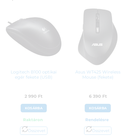
Logitech B100 optikai
Asus WT425 Wireless
egér fekete (USB)
Mouse (fekete)
2 990
Ft
6 390
Ft
KOSÁRBA
KOSÁRBA
Raktáron
Rendelésre
Összevet
Összevet