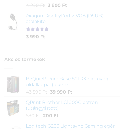
Értékelés
1
Original
Current
4 290
Ft
3 890
Ft
5.00
az 5-
price
price
ből,
Axagon DisplayPort > VGA (DSUB)
was:
is:
értékelés
átalakító
4
3
alapján
290 Ft.
890 Ft.
Értékelés
1
3 990
Ft
5.00
az 5-
ből,
értékelés
alapján
Akciós termékek
BeQuiet! Pure Base 501DX ház üveg
oldallappal (fekete)
Original
Current
43 590
Ft
39 990
Ft
price
price
QPrint Brother LC1000C patron
was:
is:
(utángyártott)
43
39
Original
Current
590
Ft
200
Ft
590 Ft.
990 Ft.
price
price
Logitech G203 Lightsync Gaming egér
was:
is: