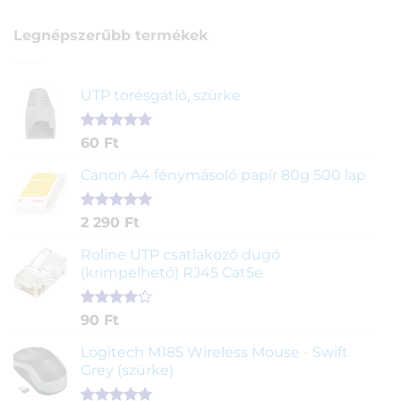
Legnépszerűbb termékek
UTP törésgátló, szürke
Értékelés
1
60
Ft
5.00
az 5-
ből,
Canon A4 fénymásoló papír 80g 500 lap
értékelés
alapján
Értékelés
2
2 290
Ft
5.00
az 5-
ből,
Roline UTP csatlakozó dugó
értékelés
(krimpelhető) RJ45 Cat5e
alapján
Értékelés
2
90
Ft
4.00
az
5-ből,
Logitech M185 Wireless Mouse - Swift
értékelés
Grey (szürke)
alapján