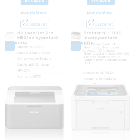
KOSÁRBA
KOSÁRBA
Rendelésre
Rendelésre
Összevet
Összevet
HP LaserJet Pro
Brother HL-1110E
M501dn nyomtató
lézernyomtató
KOSÁRBA
KOSÁRBA
Mono lézer; Funkciók:
Cikkszám:
J8H61A
Nyomtatás; Nyomtatási
sebesség: 20 lap/perc;
Kategória:
Egyfunkciós
Nyomtatási minőség: 600×600
dpi; Max. papírméret: A4;
Gyártó:
Hewlett Packard
Duplex: nem; Csatlakozások:
USB
Garanciaidő:
12 hónap
ÁFA:
27%
Cikkszám:
HL1110EYJ1
Azonosító:
28372
Kategória:
Egyfunkciós
Gyártó:
Brother
120 900
Ft
Garanciaidő:
24 hónap
ÁFA:
27%
Azonosító:
48106
38 290
Ft