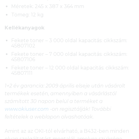
Méretek: 245 x 387 x 364 mm
Tömeg: 12 kg
Kellékanyagok
Fekete toner – 3 000 oldal kapacitás: cikkszám:
45807102
Fekete toner – 7 000 oldal kapacitás: cikkszám:
45807106
Fekete toner – 12 000 oldal kapacitás: cikkszám:
45807111
1+2 év garancia: 2009 április elseje után vásárolt
termékek esetén, amennyiben a vásárlástól
számított 30 napon belül a terméket a
www.okiuser.com
-on regisztálják! További
feltételek a weblapon olvashatóak.
Amint az az OKI-tól elvárható, a B432-ben minden
olyan szolgáltatást megtalál, amelyre szüksége