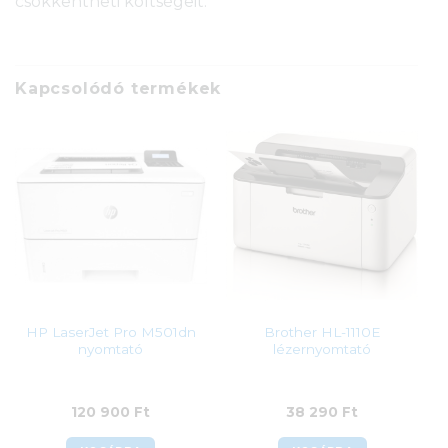
csökkentheti költségeit.
Kapcsolódó termékek
HP LaserJet Pro M501dn
Brother HL-1110E
nyomtató
lézernyomtató
120 900
Ft
38 290
Ft