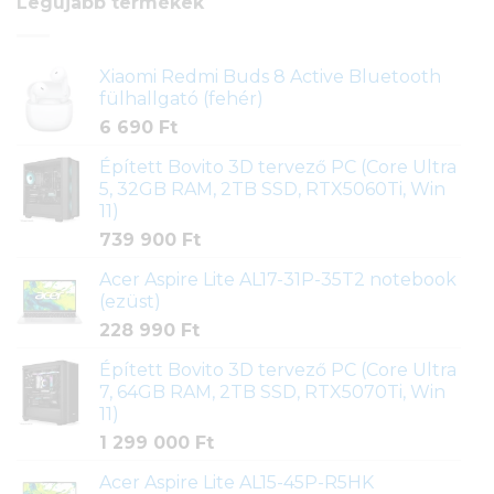
Legújabb termékek
Xiaomi Redmi Buds 8 Active Bluetooth
fülhallgató (fehér)
6 690
Ft
Épített Bovito 3D tervező PC (Core Ultra
5, 32GB RAM, 2TB SSD, RTX5060Ti, Win
11)
739 900
Ft
Acer Aspire Lite AL17-31P-35T2 notebook
(ezüst)
228 990
Ft
Épített Bovito 3D tervező PC (Core Ultra
7, 64GB RAM, 2TB SSD, RTX5070Ti, Win
11)
1 299 000
Ft
Acer Aspire Lite AL15-45P-R5HK