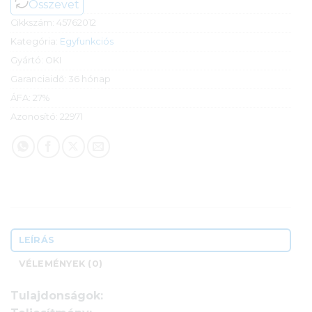
Összevet
Cikkszám:
45762012
Kategória:
Egyfunkciós
Gyártó:
OKI
Garanciaidő:
36 hónap
ÁFA:
27%
Azonosító:
22971
LEÍRÁS
VÉLEMÉNYEK (0)
Tulajdonságok: