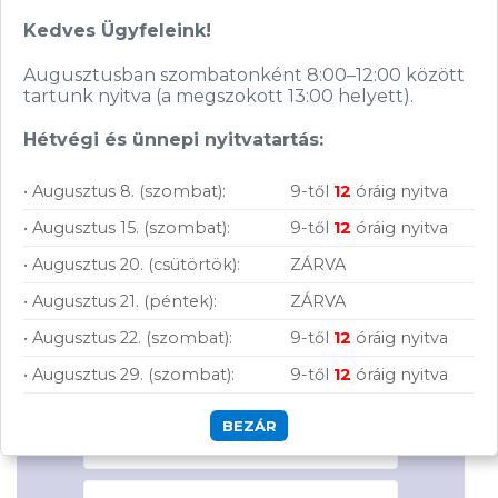
Színes lézer; Funkciók:
Nyomtatás; Nyomtatási
Színes lézer; Funkciók:
Kedves Ügyfeleink!
sebesség: 25 lap/perc;
Nyomtatás; Nyomtatási
Nyomtatási minőség:
sebesség: 18/4 lap/perc
1200×1200 dpi; Terhelhetőség:
(fekete/színes); Nyomtatási
30000 oldal; Max. papírméret:
minőség: 600×600 dpi;
Augusztusban szombatonként 8:00–12:00 között
A4; Duplex: automatikus (van);
Terhelhetőség: 20000 lap/hó;
Csatlakozások: USB, WiFi, LAN
Max. papírméret: A4; Duplex:
tartunk nyitva (a megszokott 13:00 helyett).
kézi; Csatlakozások: USB, WiFi,
LAN (10/100)
Cikkszám:
6929C001
Hétvégi és ünnepi nyitvatartás:
Kategória:
Egyfunkciós
Cikkszám:
4ZB95A
Gyártó:
Canon
Kategória:
Egyfunkciós
Garanciaidő:
12 hónap
Gyártó:
Hewlett Packard
• Augusztus 8. (szombat):
9-től
12
óráig nyitva
Feliratkozás hírlevélre
ÁFA:
27%
Garanciaidő:
12 hónap
Azonosító:
55694
• Augusztus 15. (szombat):
9-től
12
óráig nyitva
ÁFA:
27%
Segítünk megtalálni a számodra legjobb
Azonosító:
35525
113 900
Ft
• Augusztus 20. (csütörtök):
ZÁRVA
megoldásokat, legyen szó munkáról,
109 900
Ft
• Augusztus 21. (péntek):
ZÁRVA
Csatlakozz
tanulásról vagy szórakozásról!
hírleveles közösségünkhöz, és hozd ki a
• Augusztus 22. (szombat):
9-től
12
óráig nyitva
maximumot a tech-világ lehetőségeiből!
• Augusztus 29. (szombat):
9-től
12
óráig nyitva
BEZÁR