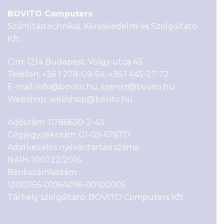
BOVITO Computers
Számítástechnikai, Kereskedelmi és Szolgáltató
Kft.
Cím: 1214 Budapest, Völgy utca 45.
Telefon:
+36 1 278-09-54
,
+36 1 445-27-72
E-mail:
info@bovito.hu
,
szerviz@bovito.hu
Webshop:
webshop@bovito.hu
Adószám: 11786630-2-43
Cégjegyzékszám: 01-09-676717
Adatkezelés nyilvántartási száma:
NAIH-100722/2016.
Bankszámlaszám:
12012156-01064096-00100005
Tárhely szolgáltató: BOVITO Computers Kft.