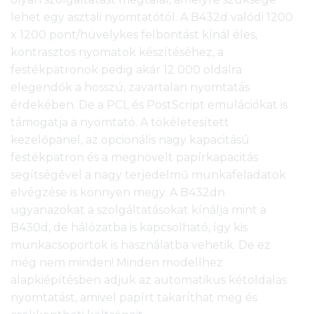
lehet egy asztali nyomtatótól. A B432d valódi 1200
x 1200 pont/hüvelykes felbontást kínál éles,
kontrasztos nyomatok készítéséhez, a
festékpatronok pedig akár 12 000 oldalra
elegendők a hosszú, zavartalan nyomtatás
érdekében. De a PCL és PostScript emulációkat is
támogatja a nyomtató. A tökéletesített
kezelőpanel, az opcionális nagy kapacitású
festékpatron és a megnövelt papírkapacitás
segítségével a nagy terjedelmű munkafeladatok
elvégzése is könnyen megy. A B432dn
ugyanazokat a szolgáltatásokat kínálja mint a
B430d, de hálózatba is kapcsolható, így kis
munkacsoportok is használatba vehetik. De ez
még nem minden! Minden modellhez
alapkiépítésben adjuk az automatikus kétoldalas
nyomtatást, amivel papírt takaríthat meg és