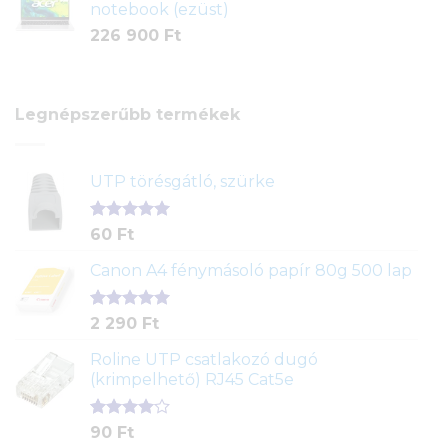
notebook (ezüst)
226 900
Ft
Legnépszerűbb termékek
UTP törésgátló, szürke
Értékelés
1
60
Ft
5.00
az 5-
ből,
Canon A4 fénymásoló papír 80g 500 lap
értékelés
alapján
Értékelés
2
2 290
Ft
5.00
az 5-
ből,
Roline UTP csatlakozó dugó
értékelés
(krimpelhető) RJ45 Cat5e
alapján
Értékelés
2
90
Ft
4.00
az