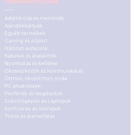
TERMÉKKATEGÓRIÁK
Adattárolás és memóriák
Ajándékkártyák
Egyéb termékek
Gaming és eSport
Hálózati eszközök
Kábelek és átalakítók
Nyomtatás és kellékei
Okoseszközök és kommunikáció
Otthon, okosotthon, iroda
PC alkatrészek
Perifériák és kiegészítők
Számítógépek és Laptopok
Szoftverek és licenszek
Töltés és áramellátás