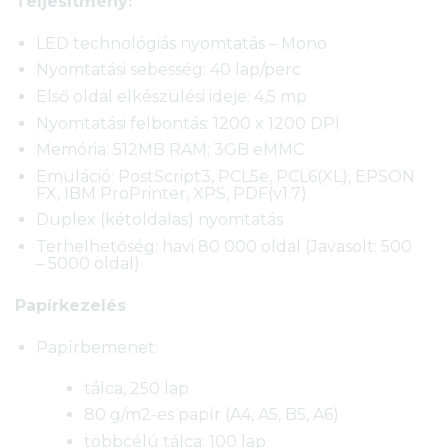
Teljesítmény:
LED technológiás nyomtatás – Mono
Nyomtatási sebesség: 40 lap/perc
Első oldal elkészülési ideje: 4,5 mp
Nyomtatási felbontás: 1200 x 1200 DPI
Memória: 512MB RAM; 3GB eMMC
Emuláció: PostScript3, PCL5e, PCL6(XL), EPSON
FX, IBM ProPrinter, XPS, PDF(v1.7)
Duplex (kétoldalas) nyomtatás
Terhelhetőség: havi 80 000 oldal (Javasolt: 500
– 5000 oldal)
Papírkezelés
Papírbemenet:
tálca, 250 lap
80 g/m2-es papír (A4, A5, B5, A6)
többcélú tálca: 100 lap