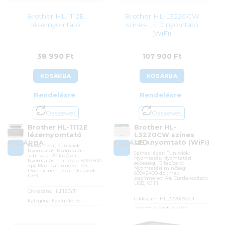
Brother HL-1112E
Brother HL-L3220CW
lézernyomtató
színes LED nyomtató
(WiFi)
38 990
Ft
107 900
Ft
KOSÁRBA
KOSÁRBA
Rendelésre
Rendelésre
Összevet
Összevet
Brother HL-1112E
Brother HL-
lézernyomtató
L3220CW színes
LED nyomtató (WiFi)
KOSÁRBA
KOSÁRBA
Mono lézer; Funkciók:
Nyomtatás; Nyomtatási
Színes lézer; Funkciók:
sebesség: 20 lap/perc;
Nyomtatás; Nyomtatási
Nyomtatási minőség: 600×600
sebesség: 18 lap/perc;
dpi; Max. papírméret: A4;
Nyomtatási minőség:
Duplex: nem; Csatlakozások:
600×2400 dpi; Max.
USB
papírméret: A4; Csatlakozások:
USB, WiFi
Cikkszám:
HL1112EYJ1
Cikkszám:
HLL3220CWYJ1
Kategória:
Egyfunkciós
Kategória:
Egyfunkciós
Gyártó:
Brother
Gyártó:
Brother
Garanciaidő:
24 hónap