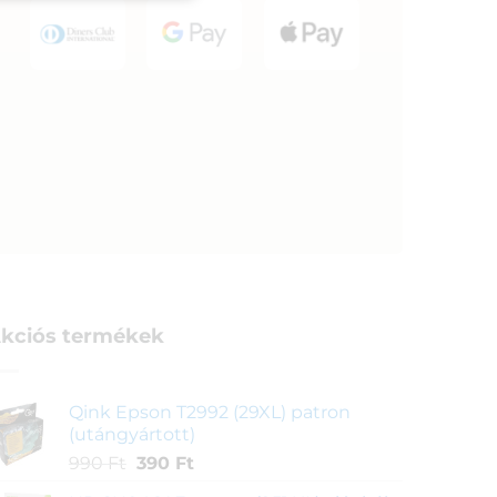
kciós termékek
Qink Epson T2992 (29XL) patron
(utángyártott)
Original
Current
990
Ft
390
Ft
price
price