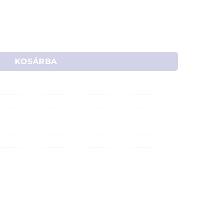
összekötő kábel (M/M) 2m mennyiség
KOSÁRBA