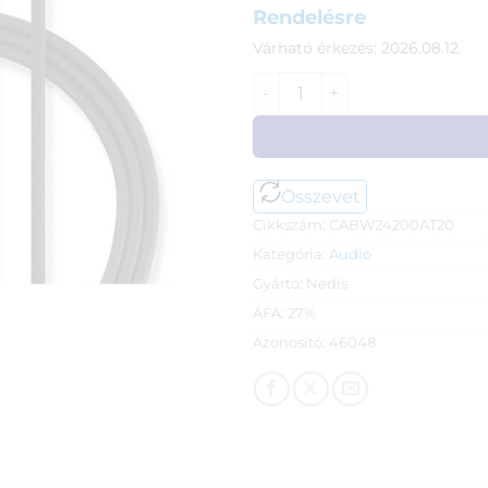
Rendelésre
Várható érkezés: 2026.08.12.
Nedis Premium RCA sztereo 
Összevet
Cikkszám:
CABW24200AT20
Kategória:
Audio
Gyártó:
Nedis
ÁFA:
27%
Azonosító:
46048