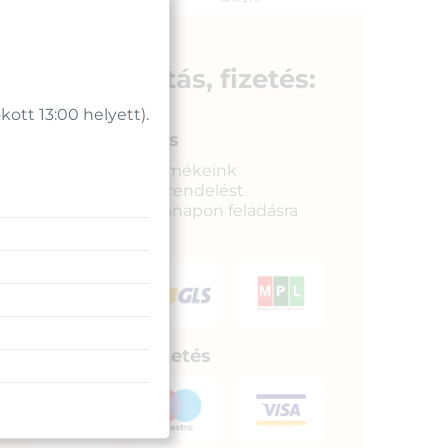
Azonosító:
2920
Azonosító:
42523
2 590
Ft
2 150
Ft
Szállítás, fizetés:
tt 13:00 helyett).
Gyors kiszállítás
Raktáron lévő termékeink
legkésőbb a megrendelést
követkető munkanapon feladásra
kerülnek.
Biztonságos fizetés