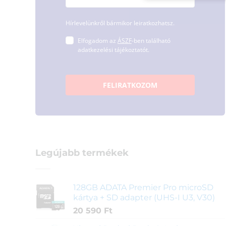
Hírlevelünkről bármikor leiratkozhatsz.
Elfogadom az
ÁSZF
-ben található
adatkezelési tájékoztatót.
FELIRATKOZOM
Legújabb termékek
128GB ADATA Premier Pro microSD
kártya + SD adapter (UHS-I U3, V30)
20 590
Ft