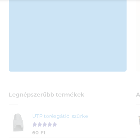
Legnépszerűbb termékek
A
UTP törésgátló, szürke
Értékelés
1
60
Ft
5.00
az 5-