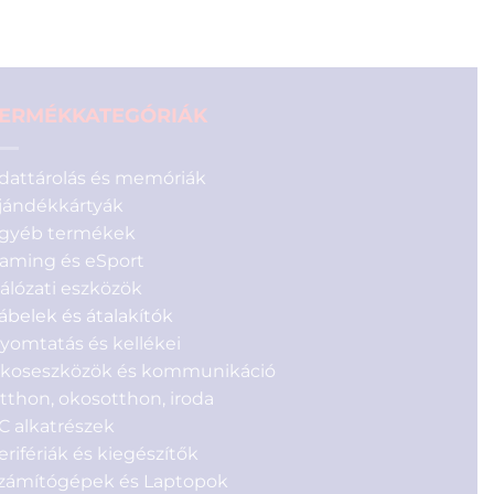
ERMÉKKATEGÓRIÁK
dattárolás és memóriák
jándékkártyák
gyéb termékek
aming és eSport
álózati eszközök
ábelek és átalakítók
yomtatás és kellékei
koseszközök és kommunikáció
tthon, okosotthon, iroda
C alkatrészek
erifériák és kiegészítők
zámítógépek és Laptopok