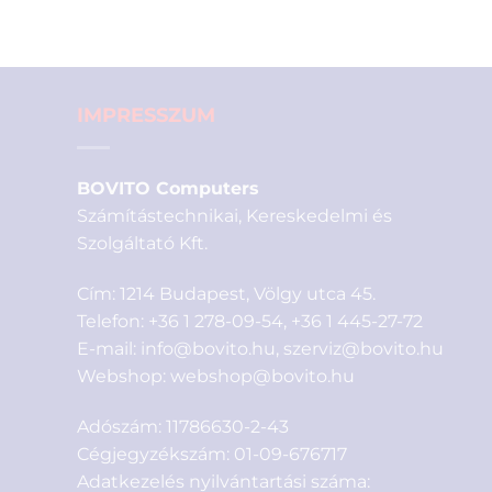
IMPRESSZUM
BOVITO Computers
Számítástechnikai, Kereskedelmi és
Szolgáltató Kft.
Cím: 1214 Budapest, Völgy utca 45.
Telefon:
+36 1 278-09-54
,
+36 1 445-27-72
E-mail:
info@bovito.hu
,
szerviz@bovito.hu
Webshop:
webshop@bovito.hu
Adószám: 11786630-2-43
Cégjegyzékszám: 01-09-676717
Adatkezelés nyilvántartási száma: