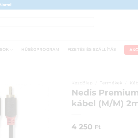
lattal!
AKC
ÁSOK
HŰSÉGPROGRAM
FIZETÉS ÉS SZÁLLÍTÁS
Kezdőlap
/
Termékek
/
Káb
Nedis Premium
kábel (M/M) 2
4 250
Ft