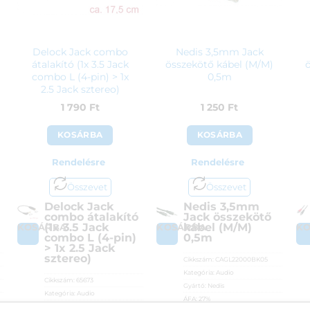
Delock Jack combo
Nedis 3,5mm Jack
átalakító (1x 3.5 Jack
összekötő kábel (M/M)
combo L (4-pin) > 1x
0,5m
2.5 Jack sztereo)
1 790
Ft
1 250
Ft
KOSÁRBA
KOSÁRBA
Rendelésre
Rendelésre
Összevet
Összevet
Delock Jack
Nedis 3,5mm
combo átalakító
Jack összekötő
(1x 3.5 Jack
kábel (M/M)
KOSÁRBA
KOSÁRBA
K
combo L (4-pin)
0,5m
> 1x 2.5 Jack
sztereo)
Cikkszám:
CAGL22000BK05
Kategória:
Audio
Cikkszám:
65673
Gyártó:
Nedis
Kategória:
Audio
ÁFA:
27%
Gyártó:
Delock