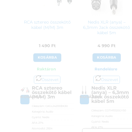
RCA sztereo összekötő
Nedis XLR (anya) –
kábel (M/M) 3m
6,3mm Jack összekötő
kábel 5m
1 490
Ft
4 990
Ft
KOSÁRBA
KOSÁRBA
Raktáron
Rendelésre
Összevet
Összevet
RCA sztereo
Nedis XLR
összekötő kábel
(anya) – 6,3mm
(M/M) 3m
Jack összekötő
KOSÁRBA
KOSÁRBA
kábel 5m
Cikkszám:
CAGL24200BK30
Cikkszám:
COTH15120GY50
Kategória:
Audio
Kategória:
Audio
Gyártó:
Nedis
Gyártó:
Nedis
ÁFA:
27%
ÁFA:
27%
Azonosító:
2924