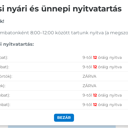
Azonosító:
20241
ÁFA:
27%
 nyári és ünnepi nyitvatartás
1 250
Ft
Azonosító:
37572
1 790
Ft
Vásárolj nálunk!
k!
batonként 8:00–12:00 között tartunk nyitva (a megszoko
Nagy raktárkészlet
 nyitvatartás:
Garanciavállalás
at):
9-től
12
óráig nyitva
Hűségprogram
bat):
9-től
12
óráig nyitva
50 000 Ft felett ingyenes szállítás
örtök):
ZÁRVA
Szolgáltatásaink vállalkozásoknak
k):
ZÁRVA
bat):
9-től
12
óráig nyitva
mbat):
9-től
12
óráig nyitva
BEZÁR