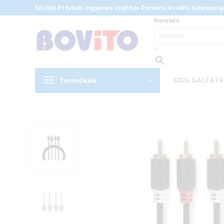
Skip
50.000 Ft felett ingyenes szállítás Packeta és MPL futárszolgá
to
Keresés
content
×
Termékek
SZOLGÁLTAT