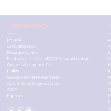
értékelés
alapján
HASZNOS LINKEK
T
Rólunk
A
Szolgáltatások
A
Hűségprogram
E
Fizetés és szállítás a BOVITO webshopban
G
Garanciális ügyintézés
H
Elállás
K
Gyakran Ismételt Kérdések
N
Adattörlő kód tájékoztatás
O
ÁSZF
O
Kapcsolat
P
P
S