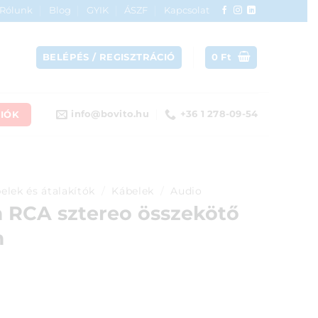
Rólunk
Blog
GYIK
ÁSZF
Kapcsolat
BELÉPÉS / REGISZTRÁCIÓ
0
Ft
IÓK
info@bovito.hu
+36 1 278-09-54
elek és átalakítók
/
Kábelek
/
Audio
 RCA sztereo összekötő
m