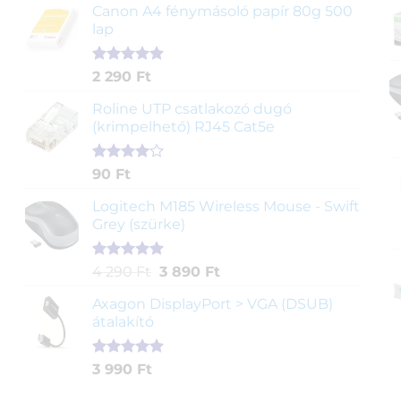
ből,
Canon A4 fénymásoló papír 80g 500
értékelés
lap
alapján
Értékelés
2
2 290
Ft
5.00
az 5-
ből,
Roline UTP csatlakozó dugó
értékelés
(krimpelhető) RJ45 Cat5e
alapján
Értékelés
2
90
Ft
4.00
az
5-ből,
Logitech M185 Wireless Mouse - Swift
értékelés
Grey (szürke)
alapján
Értékelés
1
Original
Current
4 290
Ft
3 890
Ft
5.00
az 5-
price
price
ből,
Axagon DisplayPort > VGA (DSUB)
was:
is:
értékelés
átalakító
4
3
alapján
290 Ft.
890 Ft.
Értékelés
1
3 990
Ft
5.00
az 5-
ből,