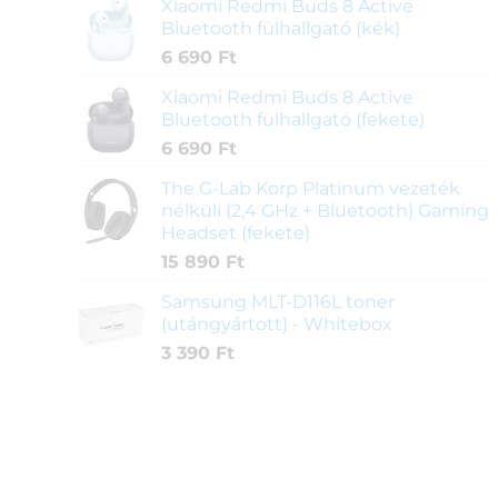
Xiaomi Redmi Buds 8 Active
Bluetooth fülhallgató (kék)
6 690
Ft
Xiaomi Redmi Buds 8 Active
Bluetooth fülhallgató (fekete)
6 690
Ft
The G-Lab Korp Platinum vezeték
nélküli (2,4 GHz + Bluetooth) Gaming
Headset (fekete)
15 890
Ft
Samsung MLT-D116L toner
(utángyártott) - Whitebox
3 390
Ft