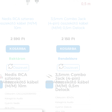
Nedis RCA sztereo
3,5mm Combo Jack
összekötő kábel (M/M)
(4-pin) összekötő kábel
10m
(M/M) 0,5m Delock
2 590
Ft
2 150
Ft
KOSÁRBA
KOSÁRBA
Raktáron
Rendelésre
Összevet
Összevet
Nedis RCA
3,5mm Combo
sztereo
Jack (4-pin)
összekötő kábel
összekötő kábel
OSÁRBA
KOSÁRBA
(M/M) 10m
(M/M) 0,5m
Delock
Cikkszám:
CAGL24200BK100
Cikkszám:
83434
Kategória:
Audio
Kategória:
Audio
Gyártó:
Nedis
Gyártó:
Delock
ÁFA:
27%
ÁFA:
27%