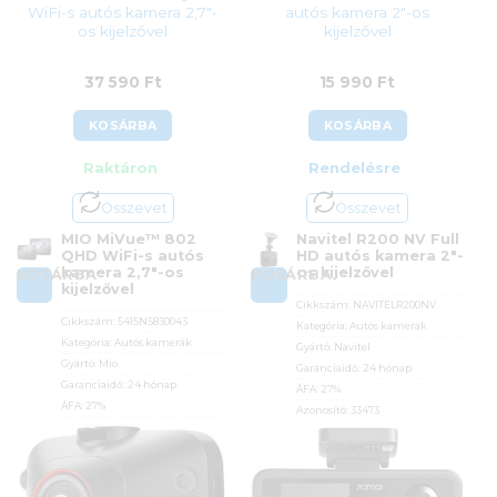
WiFi-s autós kamera 2,7″-
autós kamera 2″-os
os kijelzővel
kijelzővel
37 590
Ft
15 990
Ft
KOSÁRBA
KOSÁRBA
Raktáron
Rendelésre
Összevet
Összevet
MIO MiVue™ 802
Navitel R200 NV Full
QHD WiFi-s autós
HD autós kamera 2″-
kamera 2,7″-os
os kijelzővel
KOSÁRBA
KOSÁRBA
kijelzővel
Cikkszám:
NAVITELR200NV
Cikkszám:
5415N5830043
Kategória:
Autós kamerák
Kategória:
Autós kamerák
Gyártó:
Navitel
Gyártó:
Mio
Garanciaidő:
24 hónap
Garanciaidő:
24 hónap
ÁFA:
27%
ÁFA:
27%
Azonosító:
33473
Azonosító:
47681
15 990
Ft
37 590
Ft