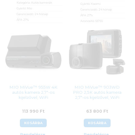
Kategória:
Autós kamerák
Gyártó:
Xiaomi
Gyártó:
Mio
Garanciaidő:
24 hónap
Garanciaidő:
24 hónap
ÁFA:
27%
ÁFA:
27%
Azonosító:
55755
Azonosító:
38857
53 800
Ft
20 790
Ft
MIO MiVue™ 955W 4K
MIO MiVue™ 903WD
autós kamera 2,7″-os
PRO 2,5K autós kamera
kijelzővel, WiFi
2,7″-os kijelzővel, WiFi
113 990
Ft
63 800
Ft
KOSÁRBA
KOSÁRBA
Rendelésre
Rendelésre