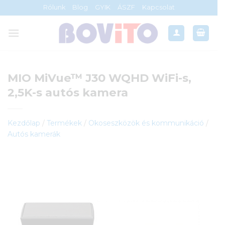
Skip
Rólunk
Blog
GYIK
ÁSZF
Kapcsolat
to
content
MIO MiVue™ J30 WQHD WiFi-s,
2,5K-s autós kamera
Kezdőlap
/
Termékek
/
Okoseszközök és kommunikáció
/
Autós kamerák