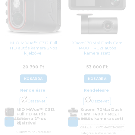
MIO MiVue™ C312 Full
Xiaomi 70Mai Dash Cam
HD autós kamera 2″-os
T400 + RC21 autós
kijelzővel
kamera szett
20 790
Ft
53 800
Ft
KOSÁRBA
KOSÁRBA
Rendelésre
Rendelésre
Összevet
Összevet
MIO MiVue™ C312
Xiaomi 70Mai Dash
Full HD autós
Cam T400 + RC21
kamera 2″-os
autós kamera szett
KOSÁRBA
KOSÁRBA
kijelzővel
Cikkszám:
XM70MAIDCT400SET1
Cikkszám:
442N59800013
Kategória:
Autós kamerák