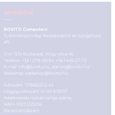
IMPRESSZUM
BOVITO Computers
Számítástechnikai, Kereskedelmi és Szolgáltató
Kft.
Cím: 1214 Budapest, Völgy utca 45.
Telefon:
+36 1 278-09-54
,
+36 1 445-27-72
E-mail:
info@bovito.hu
,
szerviz@bovito.hu
Webshop:
webshop@bovito.hu
Adószám: 11786630-2-43
Cégjegyzékszám: 01-09-676717
Adatkezelés nyilvántartási száma:
NAIH-100722/2016.
Bankszámlaszám: