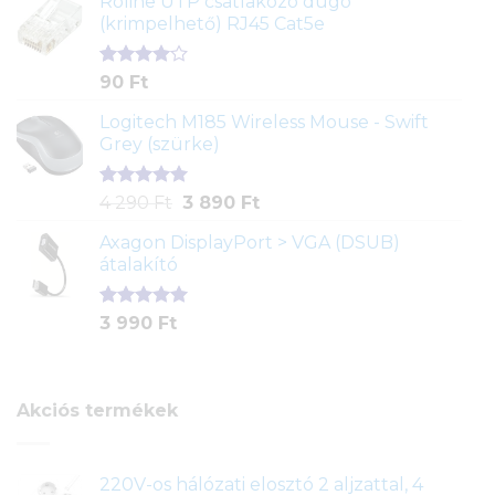
Roline UTP csatlakozó dugó
értékelés
(krimpelhető) RJ45 Cat5e
alapján
Értékelés
2
90
Ft
4.00
az
5-ből,
Logitech M185 Wireless Mouse - Swift
értékelés
Grey (szürke)
alapján
Értékelés
1
Original
Current
4 290
Ft
3 890
Ft
5.00
az 5-
price
price
ből,
Axagon DisplayPort > VGA (DSUB)
was:
is:
értékelés
átalakító
4
3
alapján
290 Ft.
890 Ft.
Értékelés
1
3 990
Ft
5.00
az 5-
ből,
értékelés
alapján
Akciós termékek
220V-os hálózati elosztó 2 aljzattal, 4