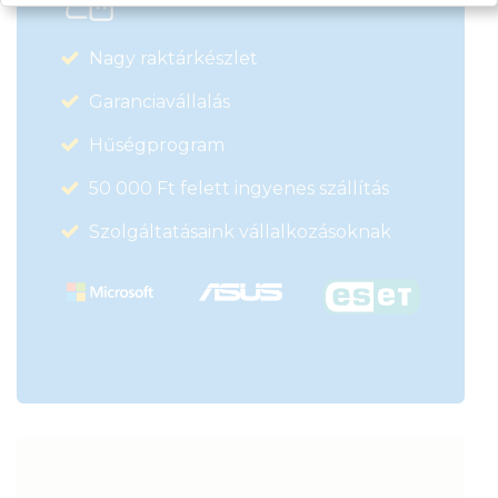
Nagy raktárkészlet
Garanciavállalás
Hűségprogram
50 000 Ft felett ingyenes szállítás
Szolgáltatásaink vállalkozásoknak