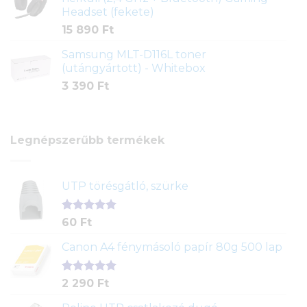
Headset (fekete)
15 890
Ft
Samsung MLT-D116L toner
(utángyártott) - Whitebox
3 390
Ft
Legnépszerűbb termékek
UTP törésgátló, szürke
Értékelés
1
60
Ft
5.00
az 5-
ből,
Canon A4 fénymásoló papír 80g 500 lap
értékelés
alapján
Értékelés
2
2 290
Ft
5.00
az 5-
ből,