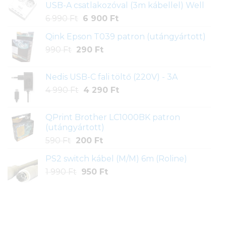
USB-A csatlakozóval (3m kábellel) Well
Original
Current
6 990
Ft
6 900
Ft
price
price
Qink Epson T039 patron (utángyártott)
was:
is:
Original
Current
990
Ft
290
6
Ft
6
price
price
990 Ft.
900 Ft.
was:
is:
Nedis USB-C fali töltő (220V) - 3A
990 Ft.
290 Ft.
Original
Current
4 990
Ft
4 290
Ft
price
price
was:
is:
QPrint Brother LC1000BK patron
4
4
(utángyártott)
990 Ft.
290 Ft.
Original
Current
590
Ft
200
Ft
price
price
PS2 switch kábel (M/M) 6m (Roline)
was:
is:
Original
Current
1 990
Ft
590 Ft.
950
Ft
200 Ft.
price
price
was:
is:
1
950 Ft.
990 Ft.