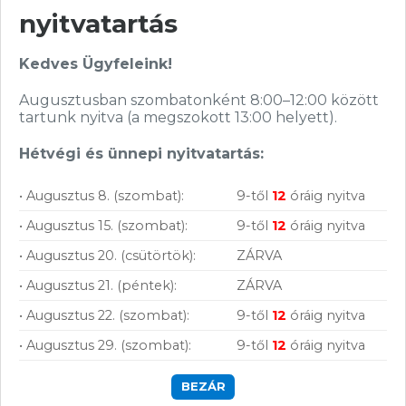
nyitvatartás
Kedves Ügyfeleink!
Augusztusban szombatonként 8:00–12:00 között
tartunk nyitva (a megszokott 13:00 helyett).
Hírlevelünkről bármikor leiratkozhatsz.
Hétvégi és ünnepi nyitvatartás:
Elfogadom az
ÁSZF
-ben található
• Augusztus 8. (szombat):
9-től
12
óráig nyitva
adatkezelési tájékoztatót.
• Augusztus 15. (szombat):
9-től
12
óráig nyitva
• Augusztus 20. (csütörtök):
ZÁRVA
FELIRATKOZOM
• Augusztus 21. (péntek):
ZÁRVA
• Augusztus 22. (szombat):
9-től
12
óráig nyitva
• Augusztus 29. (szombat):
9-től
12
óráig nyitva
BEZÁR
Vásárolj nálunk!