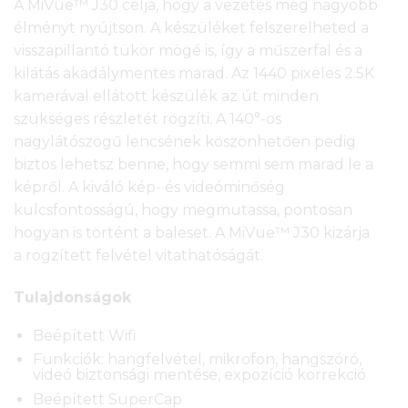
A MiVue™ J30 célja, hogy a vezetés még nagyobb
élményt nyújtson. A készüléket felszerelheted a
visszapillantó tükör mögé is, így a műszerfal és a
kilátás akadálymentes marad. Az 1440 pixeles 2.5K
kamerával ellátott készülék az út minden
szükséges részletét rögzíti. A 140°-os
nagylátószögű lencsének köszönhetően pedig
biztos lehetsz benne, hogy semmi sem marad le a
képről. A kiváló kép- és videóminőség
kulcsfontosságú, hogy megmutassa, pontosan
hogyan is történt a baleset. A MiVue™ J30 kizárja
a rögzített felvétel vitathatóságát.
Tulajdonságok
Beépített Wifi
Funkciók: hangfelvétel, mikrofon, hangszóró,
videó biztonsági mentése, expozíció korrekció
Beépített SuperCap