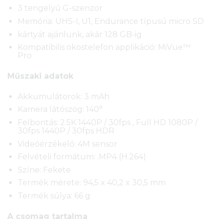
3 tengelyű G-szenzor
Memória: UHS-I, U1, Endurance típusú micro SD
kártyát ajánlunk, akár 128 GB-ig
Kompatibilis okostelefon applikáció: MiVue™
Pro
Műszaki adatok
Akkumulátorok: 3 mAh
Kamera látószög: 140°
Felbontás: 2.5K 1440P / 30fps , Full HD 1080P /
30fps 1440P / 30fps HDR
Videóérzékelő: 4M sensor
Felvételi formátum: .MP4 (H.264)
Színe: Fekete
Termék mérete: 94,5 x 40,2 x 30,5 mm
Termék súlya: 66 g
A csomag tartalma