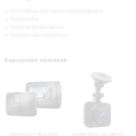
MIO MiVue J30 menetrögzítő kamera
Autós töltő
Statikus ablakmatrica
Felhasználói kézikönyv
Kapcsolódó termékek
MIO MiVue™ 802 QHD
Navitel R200 NV Full HD