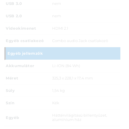
USB 3.0
nem
USB 2.0
nem
Videokimenet
HDMI 2.1
Egyéb csatlakozó
Combo audio Jack csatlakozó
Egyéb jellemzők
Akkumulátor
Li-ION (84 Wh)
Méret
325,3 x 228,1 x 17,4 mm
Súly
1,54 kg
Szín
Kék
Háttérvilágítású billentyűzet,
Egyéb
alumínium ház