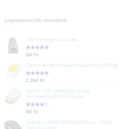
Legnépszerűbb termékek
UTP törésgátló, szürke
Értékelés
1
60
Ft
5.00
az 5-
ből,
Canon A4 fénymásoló papír 80g 500 lap
értékelés
alapján
Értékelés
2
2 290
Ft
5.00
az 5-
ből,
Roline UTP csatlakozó dugó
értékelés
(krimpelhető) RJ45 Cat5e
alapján
Értékelés
2
90
Ft
4.00
az
5-ből,
Logitech M185 Wireless Mouse - Swift
értékelés
Grey (szürke)