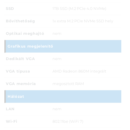
SSD
1TB SSD (M.2 PCIe 4.0 NVMe)
Bővíthetőség
1x extra M.2 PCIe NVMe SSD hely
Optikai meghajtó
nem
Grafikus megjelenítő
Dedikált VGA
nem
VGA típusa
AMD Radeon 860M integrált
VGA memória
megosztott RAM
Hálózat
LAN
nem
Wi-Fi
802.11be (WiFi 7)