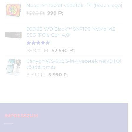
was:
is:
Neoprén tablet védőtok - 7" (Peace logo)
990 Ft.
290 Ft.
Original
Current
1 990
Ft
990
Ft
price
price
was:
is:
500GB WD Black™ SN7100 NVMe M.2
1
990 Ft.
SSD (PCIe Gen 4.0)
990 Ft.
Értékelés
1
Original
Current
58 900
Ft
52 590
Ft
5.00
az 5-
price
price
ből,
Canyon WS-302 3-in-1 vezeték nélküli Qi
was:
is:
értékelés
töltőállomás
58
52
alapján
Original
Current
8 790
Ft
5 990
Ft
900 Ft.
590 Ft.
price
price
was:
is:
8
5
790 Ft.
990 Ft.
IMPRESSZUM