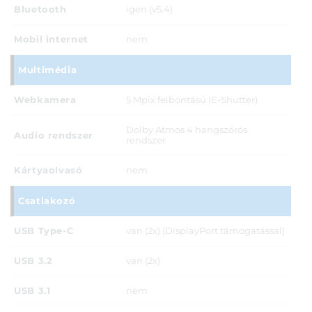
Bluetooth
igen (v5.4)
Mobil internet
nem
Multimédia
Webkamera
5 Mpix felbontású (E-Shutter)
Dolby Atmos 4 hangszórós
Audio rendszer
rendszer
Kártyaolvasó
nem
Csatlakozó
USB Type-C
van (2x) (DisplayPort támogatással)
USB 3.2
van (2x)
USB 3.1
nem