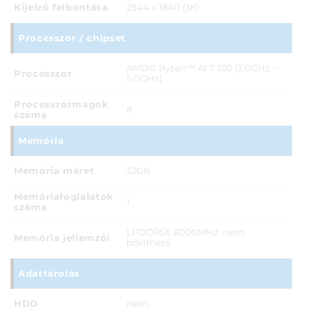
Kijelző felbontása
2944 x 1840 (3K)
Processzor / chipset
AMD© Ryzen™ AI 7 350 (2.0GHz –
Processzor
5.0GHz)
Processzormagok
8
száma
Memória
Memória méret
32GB
Memóriafoglalatok
1
száma
LPDDR5X 8000MHz, nem
Memória jellemzői
bővíthető
Adattárolás
HDD
nem