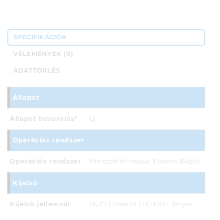
SPECIFIKÁCIÓK
VÉLEMÉNYEK (0)
ADATTÖRLÉS
Állapot
Állapot besorolás*
Új
Operációs rendszer
Operációs rendszer
Microsoft Windows 11 Home (64bit)
Kijelző
Kijelző jellemzői
14,5" LED-es OLED, 90Hz, fényes