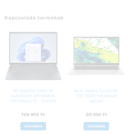
Kapcsolódó termékek
HP Spectre X360 14-
Acer Aspire Go AG16-
eu0002nh (AY7K6EA)
71P-75VB notebook
(Windows 11) – érintős
(ezüst)
769 900
Ft
313 990
Ft
KOSÁRBA
KOSÁRBA