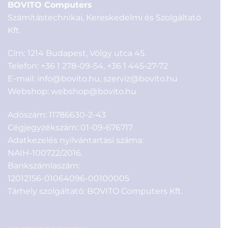
BOVITO Computers
Számítástechnikai, Kereskedelmi és Szolgáltató
Kft.
Cím: 1214 Budapest, Völgy utca 45.
Telefon:
+36 1 278-09-54
,
+36 1 445-27-72
E-mail:
info@bovito.hu
,
szerviz@bovito.hu
Webshop:
webshop@bovito.hu
Adószám: 11786630-2-43
Cégjegyzékszám: 01-09-676717
Adatkezelés nyilvántartási száma:
NAIH-100722/2016.
Bankszámlaszám:
12012156-01064096-00100005
Tárhely szolgáltató: BOVITO Computers Kft.