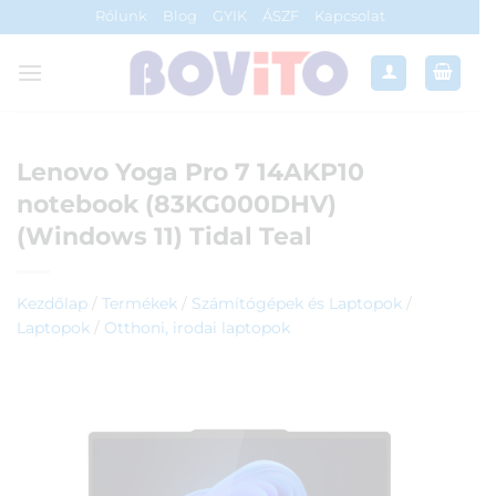
Skip
Rólunk
Blog
GYIK
ÁSZF
Kapcsolat
to
content
Lenovo Yoga Pro 7 14AKP10
notebook (83KG000DHV)
(Windows 11) Tidal Teal
Kezdőlap
/
Termékek
/
Számítógépek és Laptopok
/
Laptopok
/
Otthoni, irodai laptopok