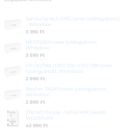
Samsung MLT-D116L toner (utángyártott)
- Whitebox
3 390
Ft
HP CF226A toner (utángyártott,
Whitebox)
3 590
Ft
HP CE278A / CRG-726 / CRG-728 toner
(utángyártott, Whitebox)
2 890
Ft
Brother TN2411 toner (utángyártott,
Whitebox)
2 890
Ft
2TB WD Purple - SATA3 HDD 64MB -
WD20PURX
43 990
Ft