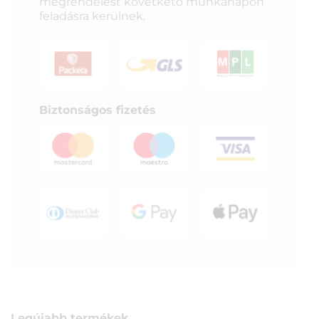
megrendelést követkető munkanapon
feladásra kerülnek.
Biztonságos fizetés
Legújabb termékek