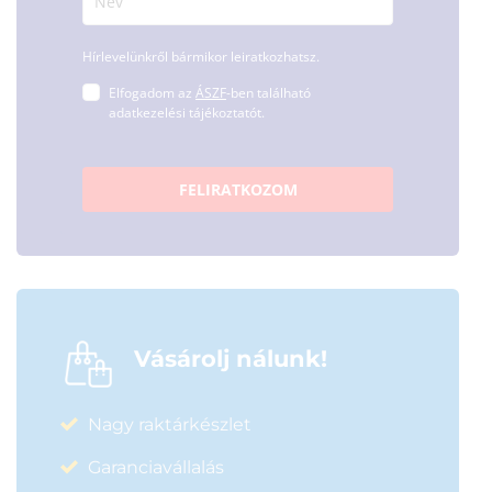
Hírlevelünkről bármikor leiratkozhatsz.
Elfogadom az
ÁSZF
-ben található
adatkezelési tájékoztatót.
FELIRATKOZOM
Vásárolj nálunk!
Nagy raktárkészlet
Garanciavállalás