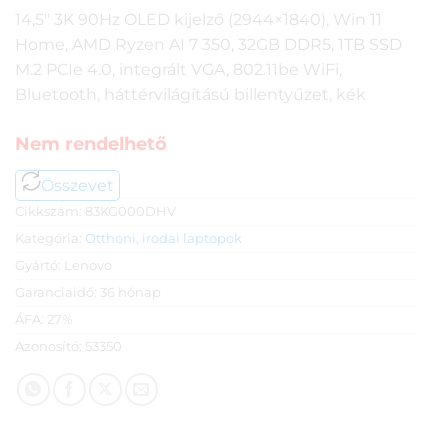
14,5″ 3K 90Hz OLED kijelző (2944×1840), Win 11
Home, AMD Ryzen AI 7 350, 32GB DDR5, 1TB SSD
M.2 PCIe 4.0, integrált VGA, 802.11be WiFi,
Bluetooth, háttérvilágítású billentyűzet, kék
Nem rendelhető
Összevet
Cikkszám:
83KG000DHV
Kategória:
Otthoni, irodai laptopok
Gyártó:
Lenovo
Garanciaidő:
36 hónap
ÁFA:
27%
Azonosító:
53350