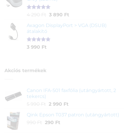
alapján
Értékelés
1
Original
Current
4 290
Ft
3 890
Ft
5.00
az 5-
price
price
ből,
Axagon DisplayPort > VGA (DSUB)
was:
is:
értékelés
átalakító
4
3
alapján
290 Ft.
890 Ft.
Értékelés
1
3 990
Ft
5.00
az 5-
ből,
értékelés
alapján
Akciós termékek
Canon IFA-501 faxfólia (utángyártott, 2
tekercs)
Original
Current
5 990
Ft
2 990
Ft
price
price
Qink Epson T037 patron (utángyártott)
was:
is:
Original
Current
990
Ft
290
5
Ft
2
price
price
990 Ft.
990 Ft.