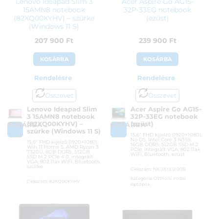
Lenovo Ideapad Slim 3
Acer Aspire Go AG15-
15AMN8 notebook
32P-33EG notebook
(82XQ00KYHV) – szürke
(ezüst)
(Windows 11 S)
207 900
Ft
239 900
Ft
KOSÁRBA
KOSÁRBA
Rendelésre
Rendelésre
Összevet
Összevet
Lenovo Ideapad Slim
Acer Aspire Go AG15-
3 15AMN8 notebook
32P-33EG notebook
(82XQ00KYHV) –
(ezüst)
KOSÁRBA
KOSÁRBA
szürke (Windows 11 S)
15,6″ FHD kijelző (1920×1080),
No OS, Intel Core 3 N355,
15,6″ FHD kijelző (1920×1080),
16GB DDR5, 512GB SSD M.2
Win 11 Home S, AMD Ryzen 3
PCIe, integrált VGA, 802.11ax
7320U, 8GB DDR5, 512GB
WiFi, Bluetooth, ezüst
SSD M.2 PCIe 4.0, integrált
VGA, 802.11ax WiFi, Bluetooth,
szürke
Cikkszám:
NX.J8XEU.00B
Kategória:
Otthoni, irodai
Cikkszám:
82XQ00KYHV
laptopok
Kategória:
Otthoni, irodai
Gyártó:
Acer
laptopok
Garanciaidő:
36 hónap
Gyártó:
Lenovo
ÁFA:
27%
Garanciaidő:
36 hónap