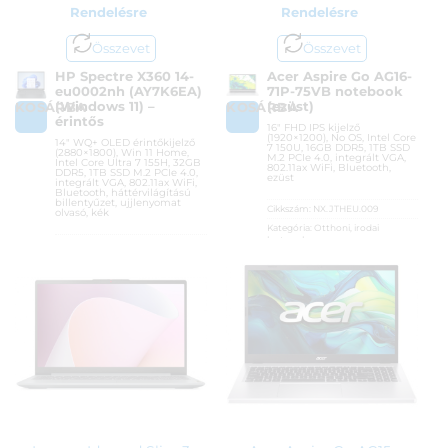
Rendelésre
Rendelésre
Összevet
Összevet
HP Spectre X360 14-
Acer Aspire Go AG16-
eu0002nh (AY7K6EA)
71P-75VB notebook
(Windows 11) –
(ezüst)
KOSÁRBA
KOSÁRBA
érintős
16″ FHD IPS kijelző
(1920×1200), No OS, Intel Core
14″ WQ+ OLED érintőkijelző
7 150U, 16GB DDR5, 1TB SSD
(2880×1800), Win 11 Home,
M.2 PCIe 4.0, integrált VGA,
Intel Core Ultra 7 155H, 32GB
802.11ax WiFi, Bluetooth,
DDR5, 1TB SSD M.2 PCIe 4.0,
ezüst
integrált VGA, 802.11ax WiFi,
Bluetooth, háttérvilágítású
billentyűzet, ujjlenyomat
Cikkszám:
NX.JTHEU.009
olvasó, kék
Kategória:
Otthoni, irodai
laptopok
Cikkszám:
AY7K6EA
Gyártó:
Acer
Kategória:
Otthoni, irodai
laptopok
Garanciaidő:
36 hónap
Gyártó:
Hewlett Packard
ÁFA:
27%
Garanciaidő:
36 hónap
Azonosító:
55157
ÁFA:
27%
313 990
Ft
Azonosító:
52357
769 900
Ft