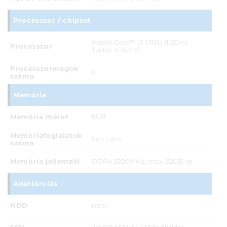
Processzor / chipset
Intel© Core™ i3-1315U (1.2GHz –
Processzor
Turbo: 4.5GHz)
Processzormagok
6
száma
Memória
Memória méret
8GB
Memóriafoglalatok
fix + 1 slot
száma
Memória jellemzői
DDR4 3200MHz, max. 32GB-ig
Adattárolás
HDD
nem