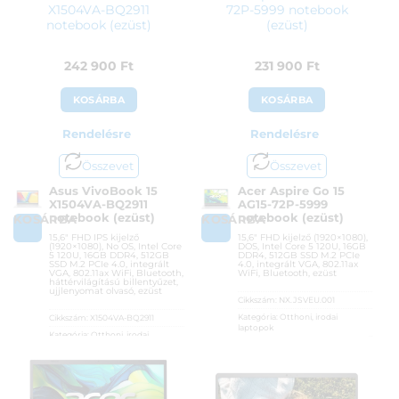
X1504VA-BQ2911
72P-5999 notebook
notebook (ezüst)
(ezüst)
242 900
Ft
231 900
Ft
KOSÁRBA
KOSÁRBA
Rendelésre
Rendelésre
Összevet
Összevet
Asus VivoBook 15
Acer Aspire Go 15
X1504VA-BQ2911
AG15-72P-5999
notebook (ezüst)
notebook (ezüst)
KOSÁRBA
KOSÁRBA
15,6″ FHD IPS kijelző
15,6″ FHD kijelző (1920×1080),
(1920×1080), No OS, Intel Core
DOS, Intel Core 5 120U, 16GB
5 120U, 16GB DDR4, 512GB
DDR4, 512GB SSD M.2 PCIe
SSD M.2 PCIe 4.0, integrált
4.0, integrált VGA, 802.11ax
VGA, 802.11ax WiFi, Bluetooth,
WiFi, Bluetooth, ezüst
háttérvilágítású billentyűzet,
ujjlenyomat olvasó, ezüst
Cikkszám:
NX.JSVEU.001
Kategória:
Otthoni, irodai
Cikkszám:
X1504VA-BQ2911
laptopok
Kategória:
Otthoni, irodai
Gyártó:
Acer
laptopok
Garanciaidő:
36 hónap
Gyártó:
Asus
ÁFA:
27%
Garanciaidő:
36 hónap
Azonosító:
54700
ÁFA:
27%