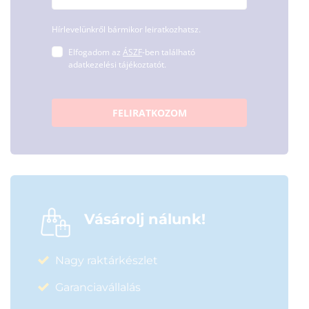
Hírlevelünkről bármikor leiratkozhatsz.
Elfogadom az
ÁSZF
-ben található
adatkezelési tájékoztatót.
FELIRATKOZOM
Vásárolj nálunk!
Nagy raktárkészlet
Garanciavállalás