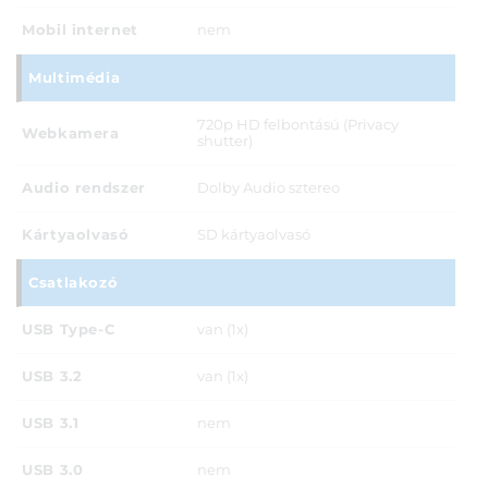
Mobil internet
nem
Multimédia
720p HD felbontású (Privacy
Webkamera
shutter)
Audio rendszer
Dolby Audio sztereo
Kártyaolvasó
SD kártyaolvasó
Csatlakozó
USB Type-C
van (1x)
USB 3.2
van (1x)
USB 3.1
nem
USB 3.0
nem