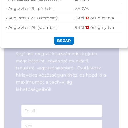
802.11ax WiFi, Bluetooth,
802.11ac WiFi, Bluetooth,
ezüst
fekete
• Augusztus 21. (péntek):
ZÁRVA
Cikkszám:
NX.J7XEU.005
Cikkszám:
3511FI5UB1
• Augusztus 22. (szombat):
9-től
12
óráig nyitva
Kategória:
Otthoni, irodai
Kategória:
Otthoni, irodai
laptopok
laptopok
• Augusztus 29. (szombat):
9-től
12
óráig nyitva
Gyártó:
Acer
Gyártó:
Dell
Garanciaidő:
36 hónap
Garanciaidő:
36 hónap
Feliratkozás hírlevélre
ÁFA:
27%
ÁFA:
27%
BEZÁR
Azonosító:
53180
Azonosító:
42585
198 900
Ft
221 900
Ft
Segítünk megtalálni a számodra legjobb
megoldásokat, legyen szó munkáról,
Csatlakozz
tanulásról vagy szórakozásról!
hírleveles közösségünkhöz, és hozd ki a
maximumot a tech-világ
lehetőségeiből!