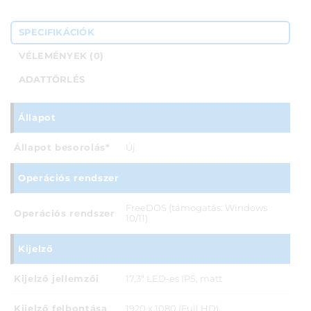
SPECIFIKÁCIÓK
VÉLEMÉNYEK (0)
ADATTÖRLÉS
Állapot
Állapot besorolás*
Új
Operációs rendszer
FreeDOS (támogatás: Windows
Operációs rendszer
10/11)
Kijelző
Kijelző jellemzői
17,3" LED-es IPS, matt
Kijelző felbontása
1920 x 1080 (Full HD)