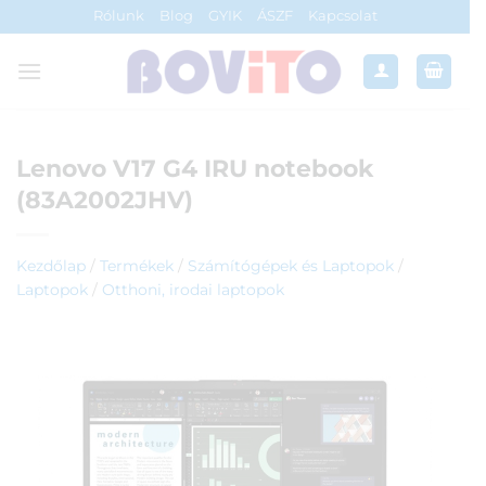
Skip
Rólunk
Blog
GYIK
ÁSZF
Kapcsolat
to
content
Lenovo V17 G4 IRU notebook
(83A2002JHV)
Kezdőlap
/
Termékek
/
Számítógépek és Laptopok
/
Laptopok
/
Otthoni, irodai laptopok