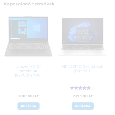
Kapcsolódó termékek
Lenovo V15 G4
HP 250R G10 notebook
notebook
(B9YP1ET)
(82YU00YYHV)
(3)
Értékelés:
5
200 900
Ft
239 900
Ft
/ 5
KOSÁRBA
KOSÁRBA