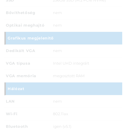
SSD
256GB SSD (M.2 PCIe NVMe)
Bővíthetőség
nem
Optikai meghajtó
nem
Grafikus megjelenítő
Dedikált VGA
nem
VGA típusa
Intel UHD integrált
VGA memória
megosztott RAM
Hálózat
LAN
nem
Wi-Fi
802.11ax
Bluetooth
igen (v5.1)