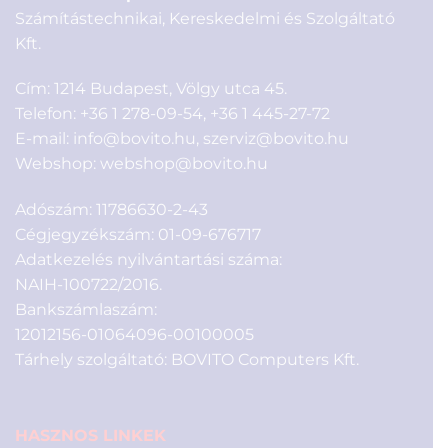
Számítástechnikai, Kereskedelmi és Szolgáltató
Kft.
Cím: 1214 Budapest, Völgy utca 45.
Telefon:
+36 1 278-09-54
,
+36 1 445-27-72
E-mail:
info@bovito.hu
,
szerviz@bovito.hu
Webshop:
webshop@bovito.hu
Adószám: 11786630-2-43
Cégjegyzékszám: 01-09-676717
Adatkezelés nyilvántartási száma:
NAIH-100722/2016.
Bankszámlaszám:
12012156-01064096-00100005
Tárhely szolgáltató: BOVITO Computers Kft.
HASZNOS LINKEK