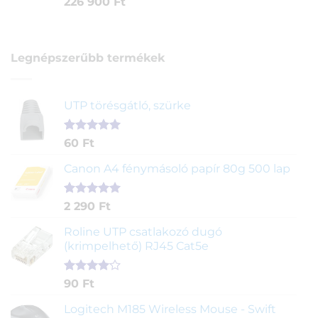
226 900
Ft
Legnépszerűbb termékek
UTP törésgátló, szürke
Értékelés
1
60
Ft
5.00
az 5-
ből,
Canon A4 fénymásoló papír 80g 500 lap
értékelés
alapján
Értékelés
2
2 290
Ft
5.00
az 5-
ből,
Roline UTP csatlakozó dugó
értékelés
(krimpelhető) RJ45 Cat5e
alapján
Értékelés
2
90
Ft
4.00
az
5-ből,
Logitech M185 Wireless Mouse - Swift
értékelés