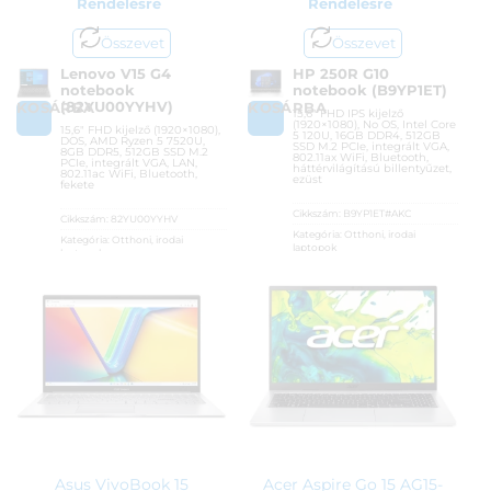
Rendelésre
Rendelésre
Összevet
Összevet
Lenovo V15 G4
HP 250R G10
notebook
notebook (B9YP1ET)
(82YU00YYHV)
KOSÁRBA
KOSÁRBA
15,6″ FHD IPS kijelző
(1920×1080), No OS, Intel Core
15,6″ FHD kijelző (1920×1080),
5 120U, 16GB DDR4, 512GB
DOS, AMD Ryzen 5 7520U,
SSD M.2 PCIe, integrált VGA,
8GB DDR5, 512GB SSD M.2
802.11ax WiFi, Bluetooth,
PCIe, integrált VGA, LAN,
háttérvilágítású billentyűzet,
802.11ac WiFi, Bluetooth,
ezüst
fekete
Cikkszám:
B9YP1ET#AKC
Cikkszám:
82YU00YYHV
Kategória:
Otthoni, irodai
Kategória:
Otthoni, irodai
laptopok
laptopok
Gyártó:
Hewlett Packard
Gyártó:
Lenovo
Garanciaidő:
36 hónap
Garanciaidő:
36 hónap
ÁFA:
27%
ÁFA:
27%
Azonosító:
54131
Azonosító:
47776
239 900
Ft
200 900
Ft
Asus VivoBook 15
Acer Aspire Go 15 AG15-