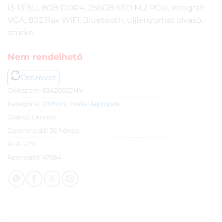
i3-1315U, 8GB DDR4, 256GB SSD M.2 PCIe, integrált
VGA, 802.11ax WiFi, Bluetooth, ujjlenyomat olvasó,
szürke
Nem rendelhető
Összevet
Cikkszám:
83A2002JHV
Kategória:
Otthoni, irodai laptopok
Gyártó:
Lenovo
Garanciaidő:
36 hónap
ÁFA:
27%
Azonosító:
47554