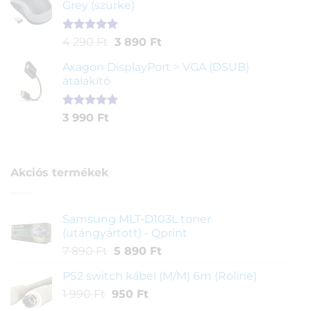
Grey (szürke)
alapján
Értékelés
1
Original
Current
4 290
Ft
3 890
Ft
5.00
az 5-
price
price
ből,
Axagon DisplayPort > VGA (DSUB)
was:
is:
értékelés
átalakító
4
3
alapján
290 Ft.
890 Ft.
Értékelés
1
3 990
Ft
5.00
az 5-
ből,
értékelés
alapján
Akciós termékek
Samsung MLT-D103L toner
(utángyártott) - Qprint
Original
Current
7 890
Ft
5 890
Ft
price
price
PS2 switch kábel (M/M) 6m (Roline)
was:
is:
Original
Current
1 990
Ft
950
7
Ft
5
price
price
890 Ft.
890 Ft.