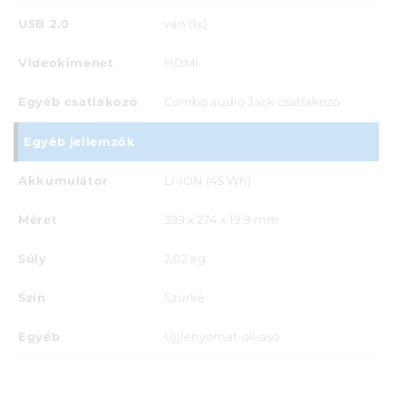
USB 2.0
van (1x)
Videokimenet
HDMI
Egyéb csatlakozó
Combo audio Jack csatlakozó
Egyéb jellemzők
Akkumulátor
Li-ION (45 Wh)
Méret
399 x 274 x 19.9 mm
Súly
2,02 kg
Szín
Szürke
Egyéb
Ujjlenyomat-olvasó