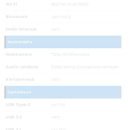
Wi-Fi
802.11ac (Intel 9560)
Bluetooth
igen (v4.2)
Mobil internet
nem
Multimédia
Webkamera
720p HD felbontású
Audio rendszer
Dolby Atmos 2 hangszórós rendszer
Kártyaolvasó
nem
Csatlakozó
USB Type-C
van (1x)
USB 3.2
nem
USB 3.1
van (3x)