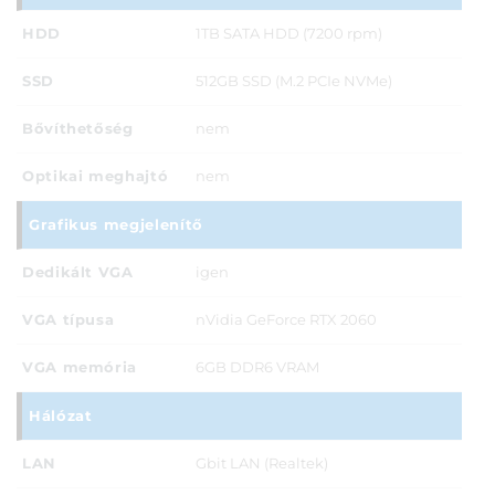
HDD
1TB SATA HDD (7200 rpm)
SSD
512GB SSD (M.2 PCIe NVMe)
Bővíthetőség
nem
Optikai meghajtó
nem
Grafikus megjelenítő
Dedikált VGA
igen
VGA típusa
nVidia GeForce RTX 2060
VGA memória
6GB DDR6 VRAM
Hálózat
LAN
Gbit LAN (Realtek)