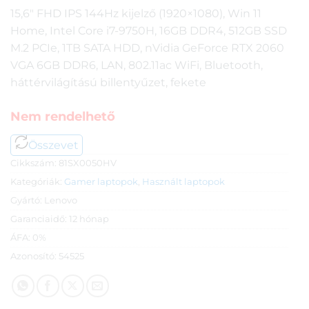
15,6″ FHD IPS 144Hz kijelző (1920×1080), Win 11
Home, Intel Core i7-9750H, 16GB DDR4, 512GB SSD
M.2 PCIe, 1TB SATA HDD, nVidia GeForce RTX 2060
VGA 6GB DDR6, LAN, 802.11ac WiFi, Bluetooth,
háttérvilágítású billentyűzet, fekete
Nem rendelhető
Összevet
Cikkszám:
81SX0050HV
Kategóriák:
Gamer laptopok
,
Használt laptopok
Gyártó:
Lenovo
Garanciaidő:
12 hónap
ÁFA:
0%
Azonosító:
54525