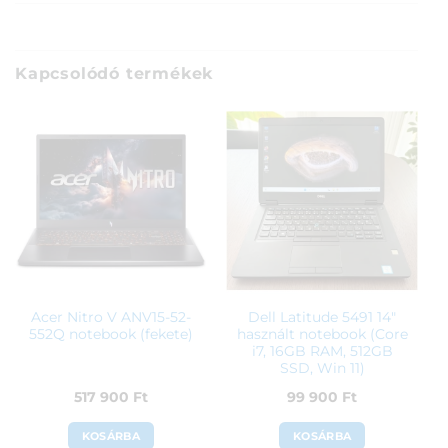
Kapcsolódó termékek
Acer Nitro V ANV15-52-
Dell Latitude 5491 14″
552Q notebook (fekete)
használt notebook (Core
i7, 16GB RAM, 512GB
SSD, Win 11)
517 900
Ft
99 900
Ft
KOSÁRBA
KOSÁRBA