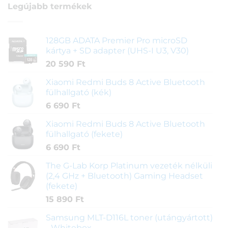
Legújabb termékek
128GB ADATA Premier Pro microSD
kártya + SD adapter (UHS-I U3, V30)
20 590
Ft
Xiaomi Redmi Buds 8 Active Bluetooth
fülhallgató (kék)
6 690
Ft
Xiaomi Redmi Buds 8 Active Bluetooth
fülhallgató (fekete)
6 690
Ft
The G-Lab Korp Platinum vezeték nélküli
(2,4 GHz + Bluetooth) Gaming Headset
(fekete)
15 890
Ft
Samsung MLT-D116L toner (utángyártott)
- Whitebox