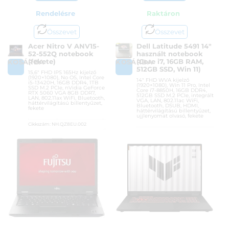
Rendelésre
Raktáron
Összevet
Összevet
Acer Nitro V ANV15-
Dell Latitude 5491 14″
52-552Q notebook
használt notebook
(fekete)
(Core i7, 16GB RAM,
KOSÁRBA
KOSÁRBA
512GB SSD, Win 11)
15,6″ FHD IPS 165Hz kijelző
(1920×1080), No OS, Intel Core
14″ FHD WVA kijelző
i5-13420H, 16GB DDR4, 1TB
(1920×1080), Win 11 Pro, Intel
SSD M.2 PCIe, nVidia GeForce
Core i7-8850H, 16GB DDR4,
RTX 5060 VGA 8GB DDR7,
512GB SSD M.2 PCIe, integrált
LAN, 802.11ax WiFi, Bluetooth,
VGA, LAN, 802.11ac WiFi,
háttérvilágítású billentyűzet,
Bluetooth, DSUB, HDMI,
fekete
háttérvilágítású billentyűzet,
ujjlenyomat olvasó, fekete
Cikkszám:
NH.QZ8EU.002
Cikkszám:
DELL LATITUDE 5491
Kategória:
Gamer laptopok
HASZNÁLT
Gyártó:
Acer
Kategória:
Használt laptopok
Garanciaidő:
36 hónap
Gyártó:
Dell
ÁFA:
27%
Garanciaidő:
12 hónap
Azonosító:
54282
ÁFA:
0%
Azonosító:
56392
517 900
Ft
99 900
Ft