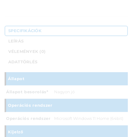
SPECIFIKÁCIÓK
LEÍRÁS
VÉLEMÉNYEK (0)
ADATTÖRLÉS
Állapot
Állapot besorolás*
Nagyon jó
Operációs rendszer
Operációs rendszer
Microsoft Windows 11 Home (64bit)
Kijelző