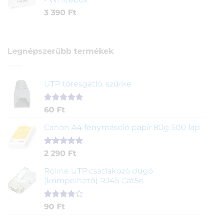
3 390
Ft
Legnépszerűbb termékek
UTP törésgátló, szürke
Értékelés
1
60
Ft
5.00
az 5-
ből,
Canon A4 fénymásoló papír 80g 500 lap
értékelés
alapján
Értékelés
2
2 290
Ft
5.00
az 5-
ből,
Roline UTP csatlakozó dugó
értékelés
(krimpelhető) RJ45 Cat5e
alapján
Értékelés
2
90
Ft
4.00
az