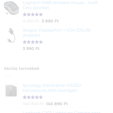
5-ből,
Logitech M185 Wireless Mouse - Swift
értékelés
Grey (szürke)
alapján
Értékelés
1
Original
Current
4 290
Ft
3 890
Ft
5.00
az 5-
price
price
ből,
Axagon DisplayPort > VGA (DSUB)
was:
is:
értékelés
átalakító
4
3
alapján
290 Ft.
890 Ft.
Értékelés
1
3 990
Ft
5.00
az 5-
ből,
értékelés
alapján
Akciós termékek
Synology DiskStation DS225+
kétrekeszes NAS kiszolgáló
Értékelés
1
Original
Current
160 900
Ft
145 890
Ft
5.00
az 5-
price
price
ből,
Logitech G203 Lightsync Gaming egér