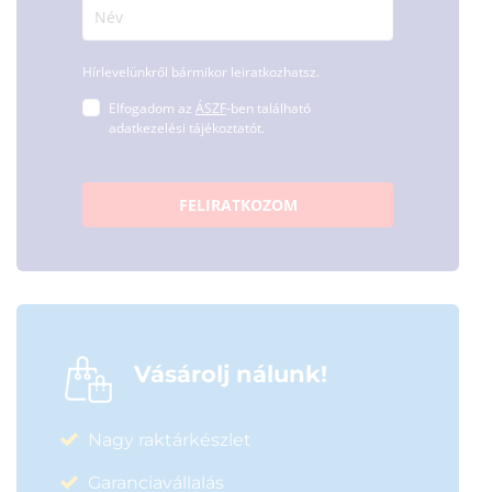
Hírlevelünkről bármikor leiratkozhatsz.
Elfogadom az
ÁSZF
-ben található
adatkezelési tájékoztatót.
FELIRATKOZOM
Vásárolj nálunk!
Nagy raktárkészlet
Garanciavállalás