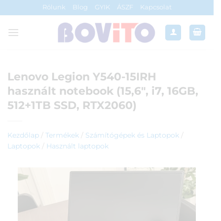
Skip
Rólunk
Blog
GYIK
ÁSZF
Kapcsolat
to
content
Lenovo Legion Y540-15IRH
használt notebook (15,6″, i7, 16GB,
512+1TB SSD, RTX2060)
Kezdőlap
/
Termékek
/
Számítógépek és Laptopok
/
Laptopok
/
Használt laptopok