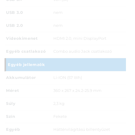
USB 3.0
nem
USB 2.0
nem
Videokimenet
HDMI 2.0, mini DisplayPort
Egyéb csatlakozó
Combo audio Jack csatlakozó
Egyéb jellemzők
Akkumulátor
Li-ION (57 Wh)
Méret
360 x 267 x 24.2-25.9 mm
Súly
2,3 kg
Szín
Fekete
Egyéb
Háttérvilágítású billentyűzet