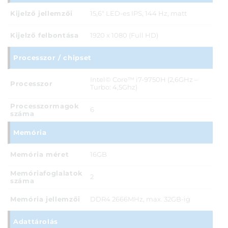
Kijelző jellemzői
15,6" LED-es IPS, 144 Hz, matt
Kijelző felbontása
1920 x 1080 (Full HD)
Processzor / chipset
Intel© Core™ i7-9750H (2,6GHz –
Processzor
Turbo: 4,5Ghz)
Processzormagok
6
száma
Memória
Memória méret
16GB
Memóriafoglalatok
2
száma
Memória jellemzői
DDR4 2666MHz, max. 32GB-ig
Adattárolás