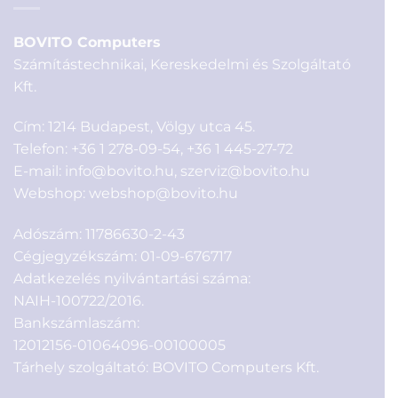
BOVITO Computers
Számítástechnikai, Kereskedelmi és Szolgáltató
Kft.
Cím: 1214 Budapest, Völgy utca 45.
Telefon:
+36 1 278-09-54
,
+36 1 445-27-72
E-mail:
info@bovito.hu
,
szerviz@bovito.hu
Webshop:
webshop@bovito.hu
Adószám: 11786630-2-43
Cégjegyzékszám: 01-09-676717
Adatkezelés nyilvántartási száma:
NAIH-100722/2016.
Bankszámlaszám:
12012156-01064096-00100005
Tárhely szolgáltató: BOVITO Computers Kft.