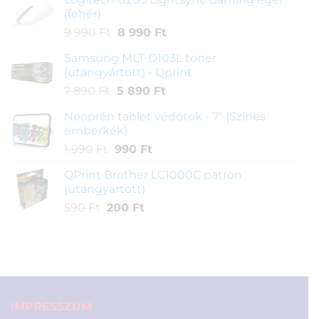
was:
is:
értékelés
(fehér)
160
145
alapján
Original
Current
9 990
Ft
8 990
Ft
900 Ft.
890 Ft.
price
price
Samsung MLT-D103L toner
was:
is:
(utángyártott) - Qprint
9
8
Original
Current
7 890
Ft
5 890
Ft
990 Ft.
990 Ft.
price
price
Neoprén tablet védőtok - 7" (Színes
was:
is:
emberkék)
7
5
Original
Current
1 990
Ft
990
Ft
890 Ft.
890 Ft.
price
price
QPrint Brother LC1000C patron
was:
is:
(utángyártott)
1
990 Ft.
Original
Current
590
Ft
200
Ft
990 Ft.
price
price
was:
is:
590 Ft.
200 Ft.
IMPRESSZUM