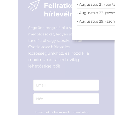
Feliratkozás
• Augusztus 21. (pénte
hírlevélre
• Augusztus 22. (szom
• Augusztus 29. (szo
Segítünk megtalálni a számodra legjobb
megoldásokat, legyen szó munkáról,
tanulásról vagy szórakozásról!
Csatlakozz hírleveles
közösségünkhöz, és hozd ki a
maximumot a tech-világ
lehetőségeiből!
Hírlevelünkről bármikor leiratkozhatsz.