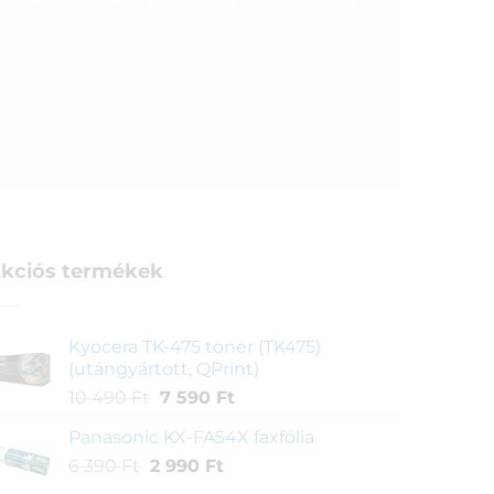
kciós termékek
Kyocera TK-475 toner (TK475)
(utángyártott, QPrint)
Original
Current
10 490
Ft
7 590
Ft
price
price
Panasonic KX-FA54X faxfólia
was:
is:
Original
Current
6 390
Ft
2 990
10
Ft
7
price
price
490 Ft.
590 Ft.