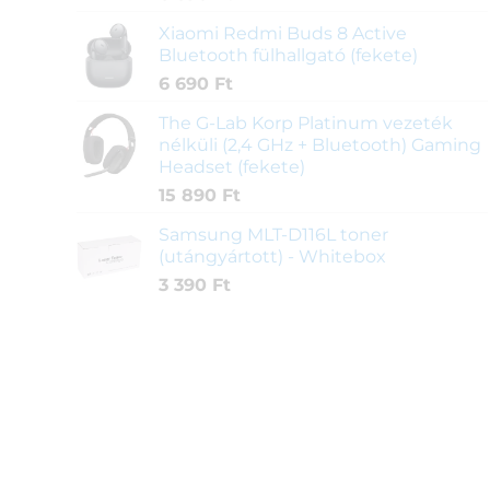
Xiaomi Redmi Buds 8 Active
Bluetooth fülhallgató (fekete)
6 690
Ft
The G-Lab Korp Platinum vezeték
nélküli (2,4 GHz + Bluetooth) Gaming
Headset (fekete)
15 890
Ft
Samsung MLT-D116L toner
(utángyártott) - Whitebox
3 390
Ft