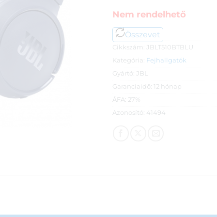
Nem rendelhető
Összevet
Cikkszám:
JBLT510BTBLU
Kategória:
Fejhallgatók
Gyártó:
JBL
Garanciaidő:
12 hónap
ÁFA:
27%
Azonosító:
41494