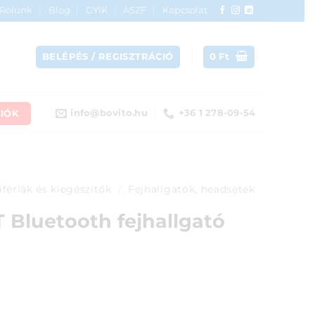
Rólunk
Blog
GYIK
ÁSZF
Kapcsolat
BELÉPÉS / REGISZTRÁCIÓ
0
Ft
IÓK
info@bovito.hu
+36 1 278-09-54
ifériák és kiegészítők
/
Fejhallgatók, headsetek
 Bluetooth fejhallgató