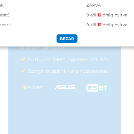
Vásárolj nálunk!
k):
ZÁRVA
bat):
9-től
12
óráig nyitva
Nagy raktárkészlet
mbat):
9-től
12
óráig nyitva
Garanciavállalás
BEZÁR
Hűségprogram
50 000 Ft felett ingyenes szállítás
Szolgáltatásaink vállalkozásoknak