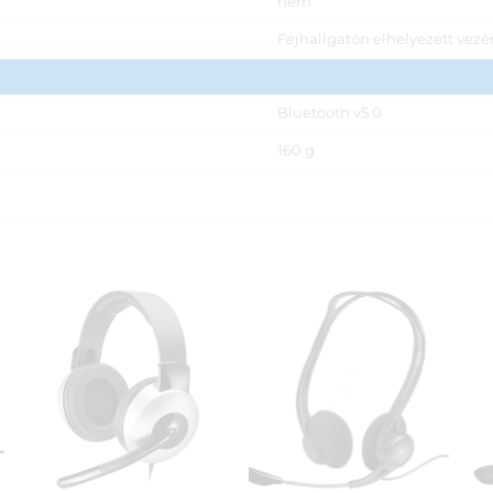
nem
Fejhallgatón elhelyezett vezé
Bluetooth v5.0
160 g