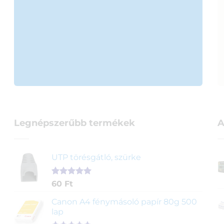
Legnépszerűbb termékek
A
UTP törésgátló, szürke
Értékelés
1
60
Ft
5.00
az 5-
ből,
Canon A4 fénymásoló papír 80g 500
értékelés
lap
alapján