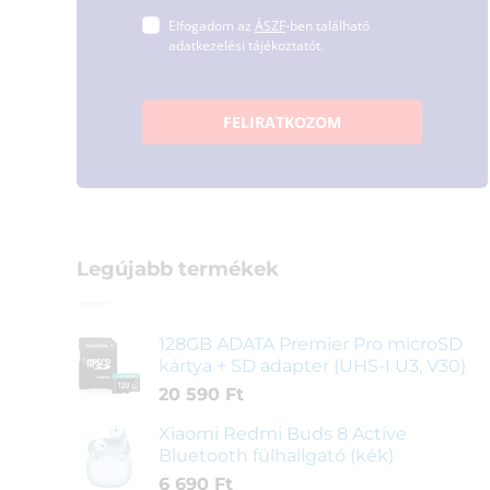
Elfogadom az
ÁSZF
-ben található
adatkezelési tájékoztatót.
FELIRATKOZOM
Legújabb termékek
128GB ADATA Premier Pro microSD
kártya + SD adapter (UHS-I U3, V30)
20 590
Ft
Xiaomi Redmi Buds 8 Active
Bluetooth fülhallgató (kék)
6 690
Ft