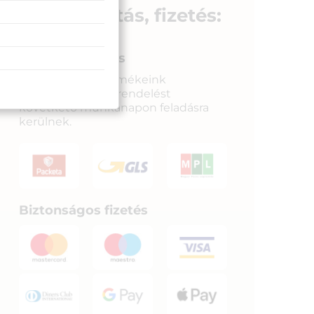
Szállítás, fizetés:
Gyors kiszállítás
Raktáron lévő termékeink
legkésőbb a megrendelést
követkető munkanapon feladásra
kerülnek.
Biztonságos fizetés