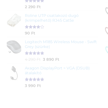
Értékelés
2
2 290
Ft
5.00
az 5-
ből,
Roline UTP csatlakozó dugó
értékelés
(krimpelhető) RJ45 Cat5e
alapján
Értékelés
2
90
Ft
4.00
az
5-ből,
Logitech M185 Wireless Mouse - Swift
értékelés
Grey (szürke)
alapján
Értékelés
1
Original
Current
4 290
Ft
3 890
Ft
5.00
az 5-
price
price
ből,
Axagon DisplayPort > VGA (DSUB)
was:
is:
értékelés
átalakító
4
3
alapján
290 Ft.
890 Ft.
Értékelés
1
3 990
Ft
5.00
az 5-
ből,
értékelés
alapján