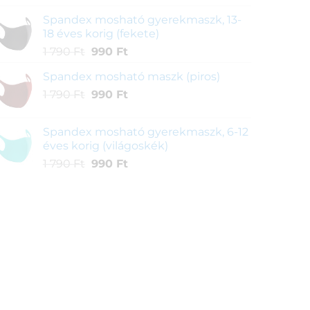
was:
is:
Spandex mosható gyerekmaszk, 13-
6
2
18 éves korig (fekete)
390 Ft.
990 Ft.
Original
Current
1 790
Ft
990
Ft
price
price
Spandex mosható maszk (piros)
was:
is:
Original
Current
1 790
Ft
1
990
Ft
990 Ft.
price
price
790 Ft.
was:
is:
Spandex mosható gyerekmaszk, 6-12
1
990 Ft.
éves korig (világoskék)
790 Ft.
Original
Current
1 790
Ft
990
Ft
price
price
was:
is:
1
990 Ft.
790 Ft.