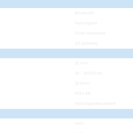
Bluetooth
Fejhallgató
Fülre illeszkedő
2.0 (sztereo)
32 mm
20 – 20000 Hz
32 Ohm
103,5 dB
Fejhallgatóba épített
nem