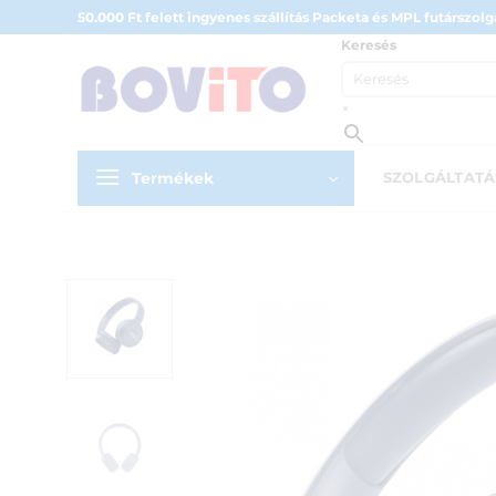
Skip
50.000 Ft felett ingyenes szállítás Packeta és MPL futárszolgá
to
Keresés
content
×
Termékek
SZOLGÁLTAT