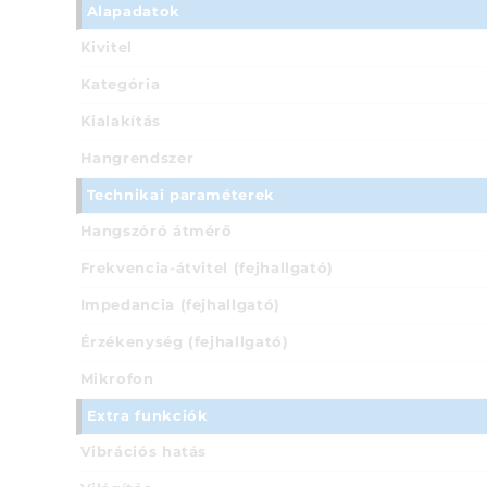
Alapadatok
Kivitel
Kategória
Kialakítás
Hangrendszer
Technikai paraméterek
Hangszóró átmérő
Frekvencia-átvitel (fejhallgató)
Impedancia (fejhallgató)
Érzékenység (fejhallgató)
Mikrofon
Extra funkciók
Vibrációs hatás