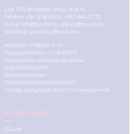
Cím: 1214 Budapest, Völgy utca 45.
Telefon:
+36 1 278-09-54
,
+36 1 445-27-72
E-mail:
info@bovito.hu
,
szerviz@bovito.hu
Webshop:
webshop@bovito.hu
Adószám: 11786630-2-43
Cégjegyzékszám: 01-09-676717
Adatkezelés nyilvántartási száma:
NAIH-100722/2016.
Bankszámlaszám:
12012156-01064096-00100005
Tárhely szolgáltató: BOVITO Computers Kft.
HASZNOS LINKEK
Rólunk