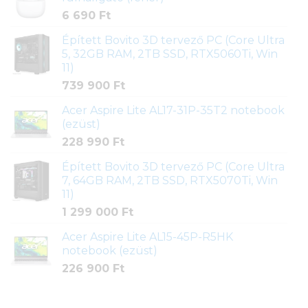
6 690
Ft
Épített Bovito 3D tervező PC (Core Ultra
5, 32GB RAM, 2TB SSD, RTX5060Ti, Win
11)
739 900
Ft
Acer Aspire Lite AL17-31P-35T2 notebook
(ezüst)
228 990
Ft
Épített Bovito 3D tervező PC (Core Ultra
7, 64GB RAM, 2TB SSD, RTX5070Ti, Win
11)
1 299 000
Ft
Acer Aspire Lite AL15-45P-R5HK
notebook (ezüst)
226 900
Ft