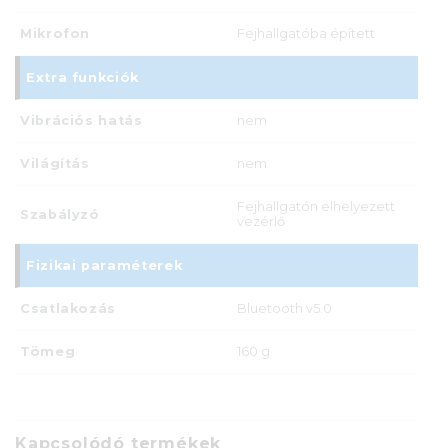
Mikrofon
Fejhallgatóba épített
Extra funkciók
Vibrációs hatás
nem
Világítás
nem
Fejhallgatón elhelyezett
Szabályzó
vezérlő
Fizikai paraméterek
Csatlakozás
Bluetooth v5.0
Tömeg
160 g
Kapcsolódó termékek