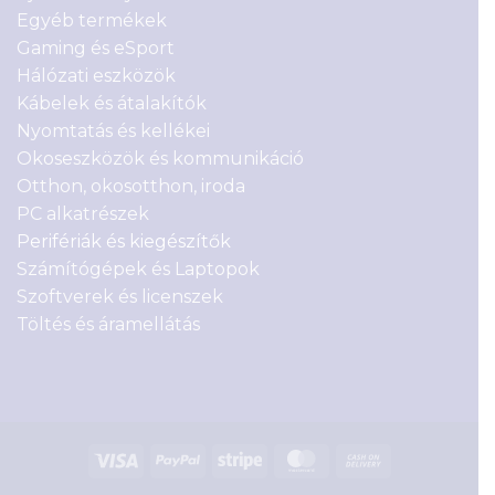
Egyéb termékek
Gaming és eSport
Hálózati eszközök
Kábelek és átalakítók
Nyomtatás és kellékei
Okoseszközök és kommunikáció
Otthon, okosotthon, iroda
PC alkatrészek
Perifériák és kiegészítők
Számítógépek és Laptopok
Szoftverek és licenszek
Töltés és áramellátás
Visa
PayPal
Stripe
MasterCard
Cash
On