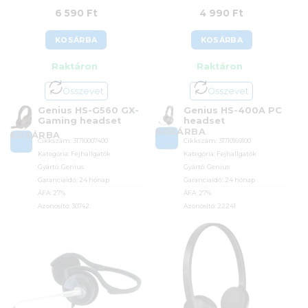
6 590
Ft
4 990
Ft
KOSÁRBA
KOSÁRBA
Raktáron
Raktáron
Összevet
Összevet
Genius HS-G560 GX-
Genius HS-400A PC
Gaming headset
headset
KOSÁRBA
KOSÁRBA
Cikkszám:
31710007400
Cikkszám:
31710169100
Kategória:
Fejhallgatók
Kategória:
Fejhallgatók
Gyártó:
Genius
Gyártó:
Genius
Garanciaidő:
24 hónap
Garanciaidő:
24 hónap
ÁFA:
27%
ÁFA:
27%
Azonosító:
30742
Azonosító:
22241
6 590
Ft
4 990
Ft