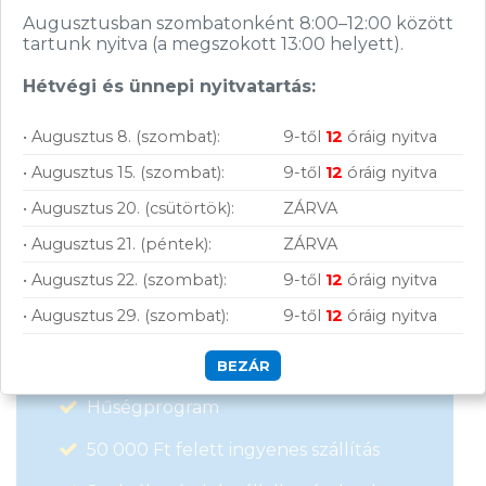
adatkezelési tájékoztatót.
Augusztusban szombatonként 8:00–12:00 között
tartunk nyitva (a megszokott 13:00 helyett).
Hétvégi és ünnepi nyitvatartás:
FELIRATKOZOM
• Augusztus 8. (szombat):
9-től
12
óráig nyitva
• Augusztus 15. (szombat):
9-től
12
óráig nyitva
• Augusztus 20. (csütörtök):
ZÁRVA
• Augusztus 21. (péntek):
ZÁRVA
Vásárolj nálunk!
• Augusztus 22. (szombat):
9-től
12
óráig nyitva
• Augusztus 29. (szombat):
9-től
12
óráig nyitva
Nagy raktárkészlet
Garanciavállalás
BEZÁR
Hűségprogram
50 000 Ft felett ingyenes szállítás