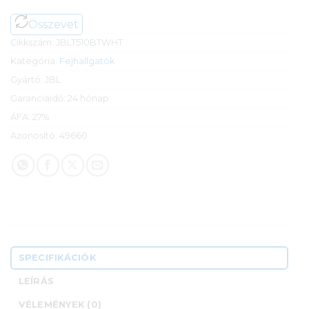
Összevet
Cikkszám:
JBLT510BTWHT
Kategória:
Fejhallgatók
Gyártó:
JBL
Garanciaidő:
24 hónap
ÁFA:
27%
Azonosító:
49660
SPECIFIKÁCIÓK
LEÍRÁS
VÉLEMÉNYEK (0)