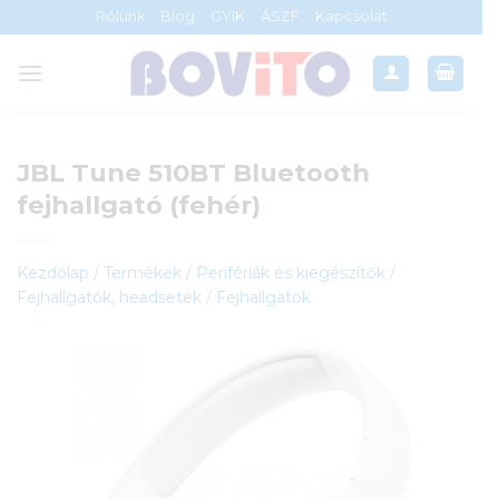
Skip
Rólunk
Blog
GYIK
ÁSZF
Kapcsolat
to
content
JBL Tune 510BT Bluetooth
fejhallgató (fehér)
Kezdőlap
/
Termékek
/
Perifériák és kiegészítők
/
Fejhallgatók, headsetek
/
Fejhallgatók