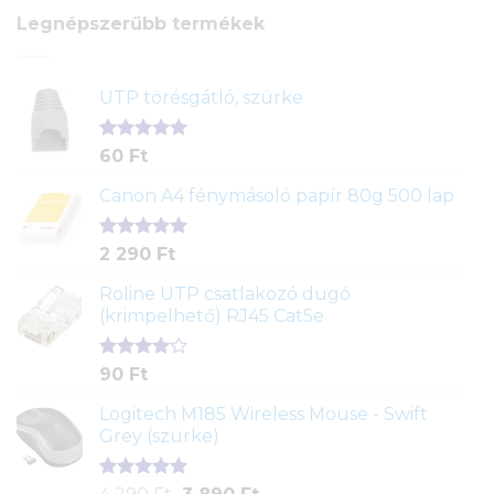
Legnépszerűbb termékek
UTP törésgátló, szürke
Értékelés
1
60
Ft
5.00
az 5-
ből,
Canon A4 fénymásoló papír 80g 500 lap
értékelés
alapján
Értékelés
2
2 290
Ft
5.00
az 5-
ből,
Roline UTP csatlakozó dugó
értékelés
(krimpelhető) RJ45 Cat5e
alapján
Értékelés
2
90
Ft
4.00
az
5-ből,
Logitech M185 Wireless Mouse - Swift
értékelés
Grey (szürke)
alapján
Értékelés
1
Original
Current