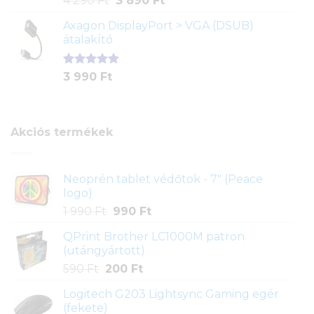
4 290
Ft
3 890
Ft
5.00
az 5-
price
price
ből,
Axagon DisplayPort > VGA (DSUB)
was:
is:
értékelés
átalakító
4
3
alapján
290 Ft.
890 Ft.
Értékelés
1
3 990
Ft
5.00
az 5-
ből,
értékelés
alapján
Akciós termékek
Neoprén tablet védőtok - 7" (Peace
logo)
Original
Current
1 990
Ft
990
Ft
price
price
QPrint Brother LC1000M patron
was:
is:
(utángyártott)
1
990 Ft.
Original
Current
590
Ft
200
Ft
990 Ft.
price
price
Logitech G203 Lightsync Gaming egér
was:
is:
(fekete)
590 Ft.
200 Ft.