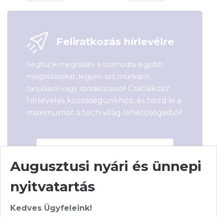
2 290
Ft
7 990
Ft
Feliratkozás hírlevélre
Segítünk megtalálni a számodra legjobb
megoldásokat, legyen szó munkáról,
Csatlakozz
tanulásról vagy szórakozásról!
hírleveles közösségünkhöz, és hozd ki a
maximumot a tech-világ lehetőségeiből!
Augusztusi nyári és ünnepi
nyitvatartás
Hírlevelünkről bármikor leiratkozhatsz.
Kedves Ügyfeleink!
Elfogadom az
ÁSZF
-ben található