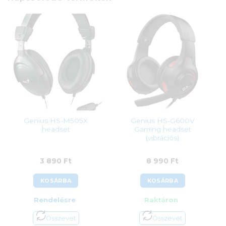
Genius HS-M505X
Genius HS-G600V
headset
Gaming headset
(vibrációs)
3 890
Ft
8 990
Ft
KOSÁRBA
KOSÁRBA
Rendelésre
Raktáron
Összevet
Összevet