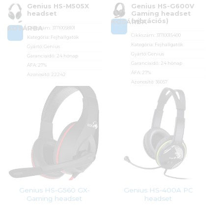
Genius HS-M505X
Genius HS-G600V
headset
Gaming headset
(vibrációs)
KOSÁRBA
KOSÁRBA
Cikkszám:
31710058101
Cikkszám:
31710015400
Kategória:
Fejhallgatók
Kategória:
Fejhallgatók
Gyártó:
Genius
Gyártó:
Genius
Garanciaidő:
24 hónap
Garanciaidő:
24 hónap
ÁFA:
27%
ÁFA:
27%
Azonosító:
22242
Azonosító:
36057
3 890
Ft
8 990
Ft
Genius HS-G560 GX-
Genius HS-400A PC
Gaming headset
headset