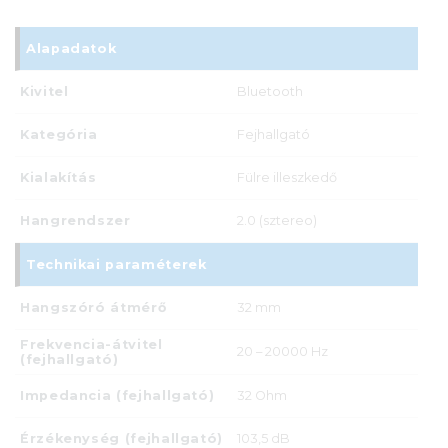
Alapadatok
Kivitel
Bluetooth
Kategória
Fejhallgató
Kialakítás
Fülre illeszkedő
Hangrendszer
2.0 (sztereo)
Technikai paraméterek
Hangszóró átmérő
32 mm
Frekvencia-átvitel
20 – 20000 Hz
(fejhallgató)
Impedancia (fejhallgató)
32 Ohm
Érzékenység (fejhallgató)
103,5 dB