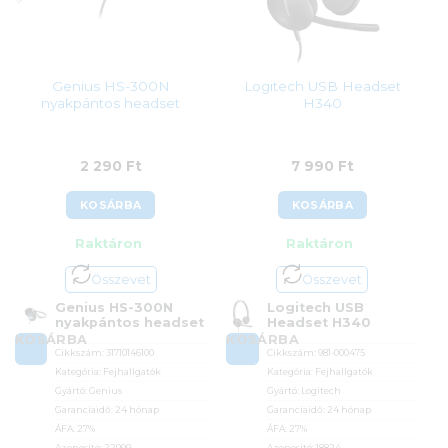
Genius HS-300N
Logitech USB Headset
nyakpántos headset
H340
2 290
Ft
7 990
Ft
KOSÁRBA
KOSÁRBA
Raktáron
Raktáron
Összevet
Összevet
Genius HS-300N
Logitech USB
nyakpántos headset
Headset H340
KOSÁRBA
KOSÁRBA
Cikkszám:
31710146100
Cikkszám:
981-000475
Kategória:
Fejhallgatók
Kategória:
Fejhallgatók
Gyártó:
Genius
Gyártó:
Logitech
Garanciaidő:
24 hónap
Garanciaidő:
24 hónap
ÁFA:
27%
ÁFA:
27%
Azonosító:
22999
Azonosító:
18824