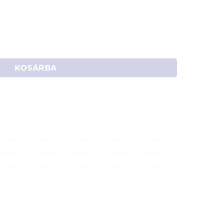
tooth headset FM rádióval (fekete) mennyiség
KOSÁRBA