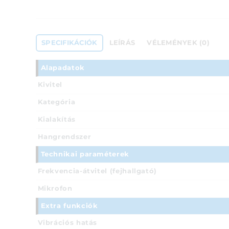
SPECIFIKÁCIÓK
LEÍRÁS
VÉLEMÉNYEK (0)
Alapadatok
Kivitel
Kategória
Kialakítás
Hangrendszer
Technikai paraméterek
Frekvencia-átvitel (fejhallgató)
Mikrofon
Extra funkciók
Vibrációs hatás