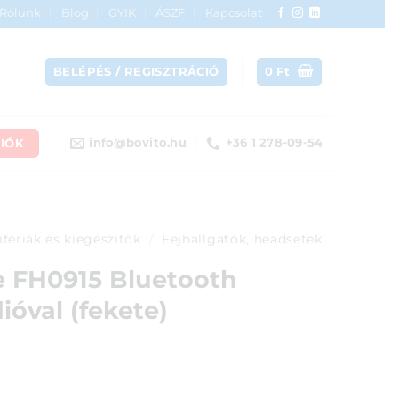
Rólunk
Blog
GYIK
ÁSZF
Kapcsolat
BELÉPÉS / REGISZTRÁCIÓ
0
Ft
IÓK
info@bovito.hu
+36 1 278-09-54
ifériák és kiegészítők
/
Fejhallgatók, headsetek
le FH0915 Bluetooth
ióval (fekete)