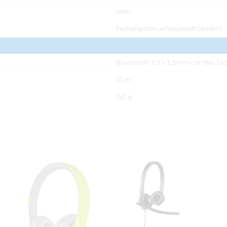
nem
Fejhallgatón elhelyezett vezérlő
Bluetooth 3.0 + 3,5mm combo Ja
10 m
150 g