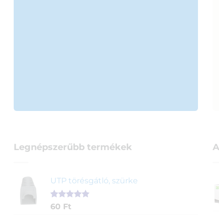
Legnépszerűbb termékek
A
UTP törésgátló, szürke
Értékelés
1
60
Ft
5.00
az 5-