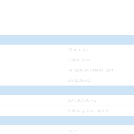
Bluetooth
Fejhallgató
Teljes fület befedő (Zárt)
2.0 (sztereo)
20 – 20000 Hz
Fejhallgatóba épített
nem