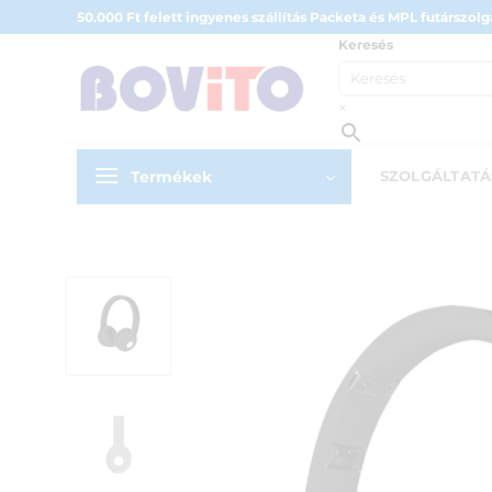
Skip
50.000 Ft felett ingyenes szállítás Packeta és MPL futárszolgá
to
Keresés
content
×
Termékek
SZOLGÁLTAT