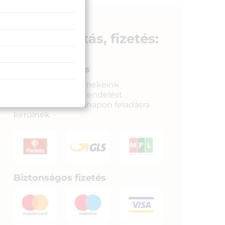
Azonosító:
34446
5 250
Ft
19 290
Ft
Szállítás, fizetés:
Gyors kiszállítás
Raktáron lévő termékeink
legkésőbb a megrendelést
követkető munkanapon feladásra
kerülnek.
Biztonságos fizetés