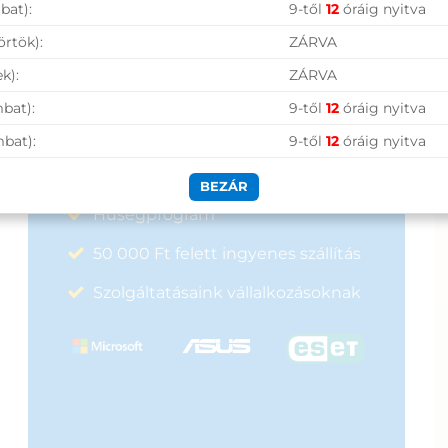
bat):
9-től
12
óráig nyitva
Garanciaidő:
24 hónap
17 690
Ft
ÁFA:
27%
örtök):
ZÁRVA
Azonosító:
28791
Vásárolj nálunk!
k):
ZÁRVA
4 990
Ft
bat):
9-től
12
óráig nyitva
Nagy raktárkészlet
mbat):
9-től
12
óráig nyitva
Garanciavállalás
BEZÁR
Hűségprogram
50 000 Ft felett ingyenes szállítás
Szolgáltatásaink vállalkozásoknak