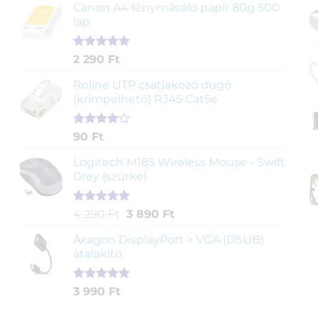
ből,
Canon A4 fénymásoló papír 80g 500
értékelés
lap
alapján
Értékelés
2
2 290
Ft
5.00
az 5-
ből,
Roline UTP csatlakozó dugó
értékelés
(krimpelhető) RJ45 Cat5e
alapján
Értékelés
2
90
Ft
4.00
az
5-ből,
Logitech M185 Wireless Mouse - Swift
értékelés
Grey (szürke)
alapján
Értékelés
1
Original
Current
4 290
Ft
3 890
Ft
5.00
az 5-
price
price
ből,
Axagon DisplayPort > VGA (DSUB)
was:
is:
értékelés
átalakító
4
3
alapján
290 Ft.
890 Ft.
Értékelés
1
3 990
Ft
5.00
az 5-
ből,