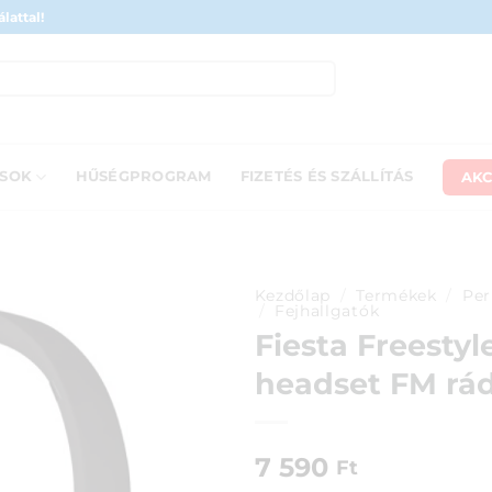
lattal!
AKC
ÁSOK
HŰSÉGPROGRAM
FIZETÉS ÉS SZÁLLÍTÁS
Kezdőlap
/
Termékek
/
Per
/
Fejhallgatók
Fiesta Freesty
headset FM rád
7 590
Ft