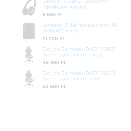
Genius HS-820BT Bluetooth
fejhallgató (fekete)
6 690
Ft
Lanberg 19" fali rackszekrény 18U
(600x450 mm)
71 700
Ft
Delight Bermada (BMD1106RD)
Gamer szék (fekete-piros)
48 990
Ft
Delight Bermada (BMD1106GR)
Gamer szék (fekete-zöld)
50 600
Ft