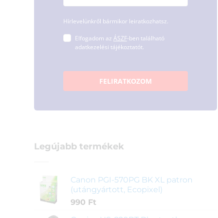
Hírlevelünkről bármikor leiratkozhatsz.
Elfogadom az
ÁSZF
-ben található
adatkezelési tájékoztatót.
FELIRATKOZOM
Legújabb termékek
Canon PGI-570PG BK XL patron
(utángyártott, Ecopixel)
990
Ft