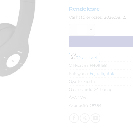
Rendelésre
Várható érkezés: 2026.08.12.
Fiesta Freestyle FH0915 Blue
Összevet
Cikkszám:
FH0915B
Kategória:
Fejhallgatók
Gyártó:
Fiesta
Garanciaidő:
24 hónap
ÁFA:
27%
Azonosító:
28784