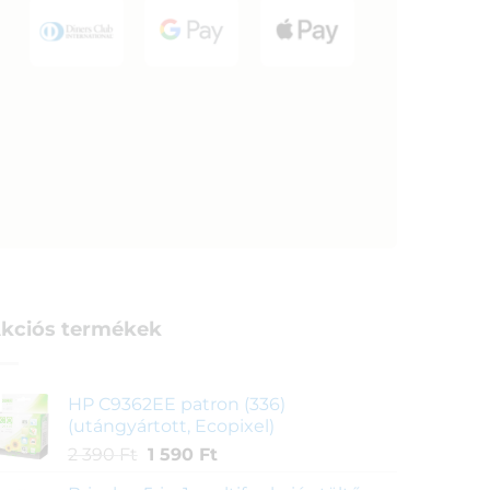
kciós termékek
HP C9362EE patron (336)
(utángyártott, Ecopixel)
Original
Current
2 390
Ft
1 590
Ft
price
price