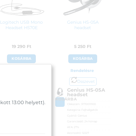
Logitech USB Mono
Genius HS-05A
Headset H570E
headset
19 290
Ft
5 250
Ft
KOSÁRBA
KOSÁRBA
Rendelésre
Rendelésre
Összevet
Összevet
Logitech USB
Genius HS-05A
Mono Headset
headset
H570E
OSÁRBA
KOSÁRBA
tt 13:00 helyett).
Cikkszám:
31710011100
Cikkszám:
981-000571
Kategória:
Fejhallgatók
Kategória:
Fejhallgatók
Gyártó:
Genius
Gyártó:
Logitech
Garanciaidő:
24 hónap
Garanciaidő:
24 hónap
ÁFA:
27%
ÁFA:
27%
Azonosító:
12227