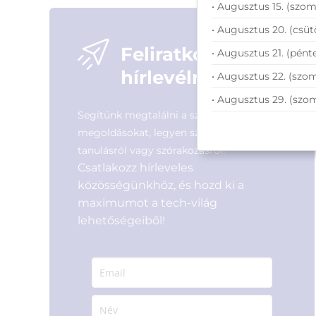
Azonosító:
27215
• Augusztus 15. (szom
6 690
Ft
6 390
Ft
• Augusztus 20. (csüt
Feliratkozás
• Augusztus 21. (pénte
hírlevélre
• Augusztus 22. (szom
• Augusztus 29. (szo
Segítünk megtalálni a számodra legjobb
megoldásokat, legyen szó munkáról,
tanulásról vagy szórakozásról!
Csatlakozz hírleveles
közösségünkhöz, és hozd ki a
maximumot a tech-világ
lehetőségeiből!