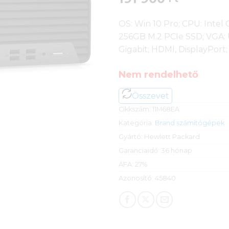
OS: Win 10 Pro; CPU: Inte
256GB M.2 PCIe SSD; VGA: 
Gigabit; HDMI, DisplayPort;
Nem rendelhető
Összevet
Cikkszám:
11M68EA
Kategória:
Brand számítógépek
Gyártó:
Hewlett Packard
Garanciaidő:
36 hónap
ÁFA:
27%
Azonosító:
45840