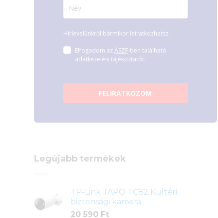
Hírlevelünkről bármikor leiratkozhatsz.
Elfogadom az
ÁSZF
-ben található
adatkezelési tájékoztatót.
FELIRATKOZOM
Legújabb termékek
TP-Link TAPO TC82 Kültéri
biztonsági kamera
20 590
Ft