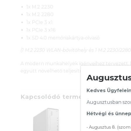
1x M.2 2230
1x M.2 2280
1x PCIe 3 x1
1x PCIe 3 x16
1x SD 4.0 memóriakártya-olvasó
(1 M.2 2230 WLAN-bővítőhely és 1 M.2 2230/2280 
A modern munkahelyek igényeihez tervezett, k
együtt növelhető teljesítményt nyújt.
Augusztusi
Kedves Ügyfelein
Kapcsolódó termékek
Augusztusban szom
Hétvégi és ünnepi
• Augusztus 8. (szom