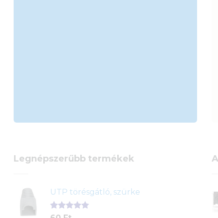
Legnépszerűbb termékek
A
UTP törésgátló, szürke
Értékelés
1
60
Ft