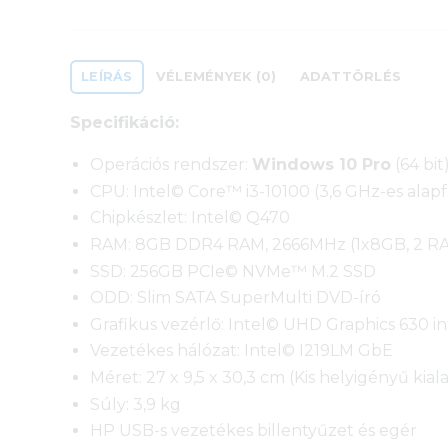
LEÍRÁS
VÉLEMÉNYEK (0)
ADATTÖRLÉS
Specifikáció:
Operációs rendszer:
Windows 10 Pro
(64 bit
CPU: Intel© Core™ i3-10100 (3,6 GHz-es alapf
Chipkészlet: Intel© Q470
RAM: 8GB DDR4 RAM, 2666MHz (1x8GB, 2 RAM
SSD: 256GB PCIe© NVMe™ M.2 SSD
ODD: Slim SATA SuperMulti DVD-író
Grafikus vezérlő: Intel© UHD Graphics 630 in
Vezetékes hálózat: Intel© I219LM GbE
Méret: 27 x 9,5 x 30,3 cm (Kis helyigényű kiala
Súly: 3,9 kg
HP USB-s vezetékes billentyűzet és egér