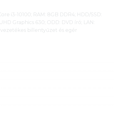
l Core i3-10100; RAM: 8GB DDR4; HDD/SSD:
UHD Graphics 630; ODD: DVD író; LAN:
 vezetékes billentyűzet és egér