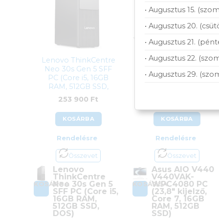
• Augusztus 15. (szom
• Augusztus 20. (csüt
• Augusztus 21. (pént
• Augusztus 22. (szom
Lenovo ThinkCentre
Asus AIO V440
Neo 30s Gen 5 SFF
V440VAK-WPC4080
• Augusztus 29. (szo
PC (Core i5, 16GB
PC (23,8″ kijelző, Core
RAM, 512GB SSD,
7, 16GB RAM, 512GB
DOS)
SSD)
253 900
Ft
304 900
Ft
KOSÁRBA
KOSÁRBA
Rendelésre
Rendelésre
Összevet
Összevet
Lenovo
Asus AIO V440
ThinkCentre
V440VAK-
Neo 30s Gen 5
WPC4080 PC
KOSÁRBA
KOSÁRBA
SFF PC (Core i5,
(23,8″ kijelző,
16GB RAM,
Core 7, 16GB
512GB SSD,
RAM, 512GB
DOS)
SSD)