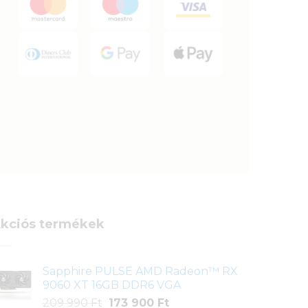
kciós termékek
Sapphire PULSE AMD Radeon™ RX
9060 XT 16GB DDR6 VGA
Original
Current
209 990
Ft
173 900
Ft