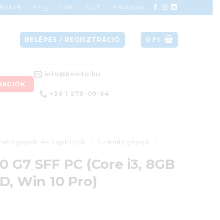
Rólunk
Blog
GYIK
ÁSZF
Kapcsolat
BELÉPÉS / REGISZTRÁCIÓ
0
Ft
info@bovito.hu
AKCIÓK
+36 1 278-09-54
mítógépek és Laptopok
/
Számítógépek
/
 G7 SFF PC (Core i3, 8GB
, Win 10 Pro)