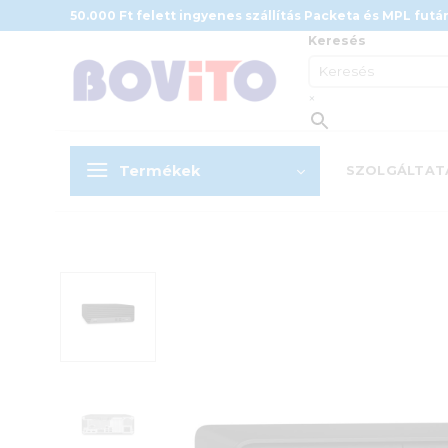
Skip
50.000 Ft felett ingyenes szállítás Packeta és MPL futár
to
Keresés
content
×
Termékek
SZOLGÁLTAT