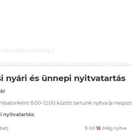
tárterület-bővítőhely.)
is helyigényű, megbízható és biztonságos HP ProDesk 40
 nyári és ünnepi nyitvatartás
k!
batonként 8:00–12:00 között tartunk nyitva (a megszoko
 nyitvatartás:
bat):
9-től
12
óráig nyitva