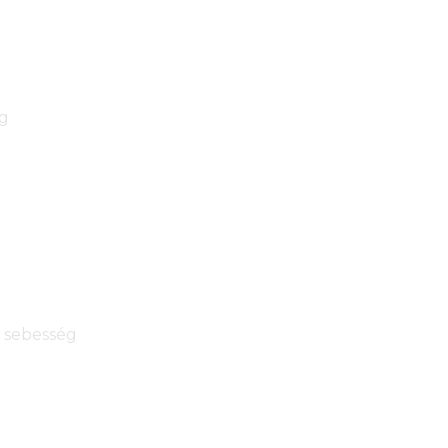
ég
i sebesség