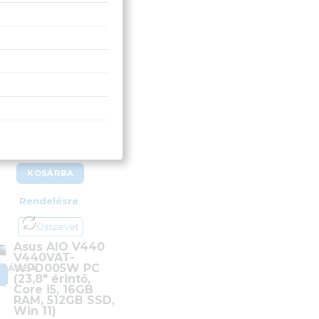
Asus AIO V440
V440VAT-WPD005W
PC (23,8″ érintő, Core
i5, 16GB RAM, 512GB
SSD, Win 11)
412 900
Ft
KOSÁRBA
Rendelésre
Összevet
Asus AIO V440
V440VAT-
WPD005W PC
OSÁRBA
(23,8″ érintő,
Core i5, 16GB
RAM, 512GB SSD,
Win 11)