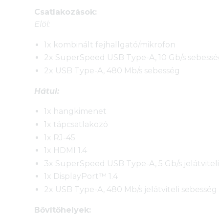
Csatlakozások:
Elöl:
1x kombinált fejhallgató/mikrofon
2x SuperSpeed USB Type-A, 10 Gb/s sebess
2x USB Type-A, 480 Mb/s sebesség
Hátul:
1x hangkimenet
1x tápcsatlakozó
1x RJ-45
1x HDMI 1.4
3x SuperSpeed USB Type-A, 5 Gb/s jelátvitel
1x DisplayPort™ 1.4
2x USB Type-A, 480 Mb/s jelátviteli sebesség
Bővítőhelyek: