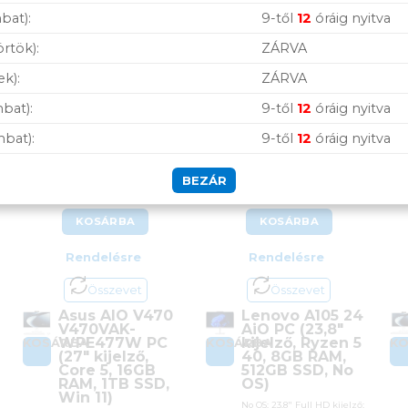
bat):
9-től
12
óráig nyitva
örtök):
ZÁRVA
ek):
ZÁRVA
bat):
9-től
12
óráig nyitva
Asus AIO V470
Lenovo A105 24 AiO
V470VAK-WPE477W
PC (23,8″ kijelző,
mbat):
9-től
12
óráig nyitva
PC (27″ kijelző, Core 5,
Ryzen 5 40, 8GB RAM,
16GB RAM, 1TB SSD,
512GB SSD, No OS)
Win 11)
BEZÁR
415 900
Ft
239 900
Ft
KOSÁRBA
KOSÁRBA
Rendelésre
Rendelésre
Összevet
Összevet
Asus AIO V470
Lenovo A105 24
V470VAK-
AiO PC (23,8″
WPE477W PC
kijelző, Ryzen 5
KOSÁRBA
KOSÁRBA
K
(27″ kijelző,
40, 8GB RAM,
Core 5, 16GB
512GB SSD, No
RAM, 1TB SSD,
OS)
Win 11)
No OS; 23,8″ Full HD kijelző;