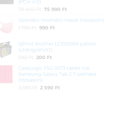
(PCIe 4.0)
1
990 Ft.
Original
Current
79 400
Ft
75 990
Ft
790 Ft.
price
price
Spandex mosható maszk (rózsaszín)
was:
is:
Original
Current
1 790
Ft
990
79
Ft
75
price
price
400 Ft.
990 Ft.
was:
is:
QPrint Brother LC1000BK patron
1
990 Ft.
(utángyártott)
790 Ft.
Original
Current
590
Ft
200
Ft
price
price
CaseLogic FSG-1073 tablet tok
was:
is:
Samsung Galaxy Tab 3 7 számára
590 Ft.
200 Ft.
(rózsaszín)
Original
Current
3 590
Ft
2 590
Ft
price
price
was:
is:
3
2
590 Ft.
590 Ft.