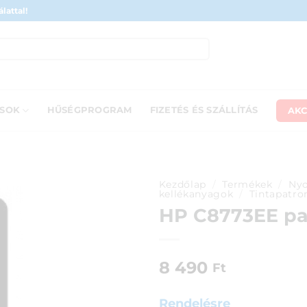
lattal!
AKC
ÁSOK
HŰSÉGPROGRAM
FIZETÉS ÉS SZÁLLÍTÁS
Kezdőlap
/
Termékek
/
Nyo
kellékanyagok
/
Tintapatro
HP C8773EE pat
8 490
Ft
Rendelésre