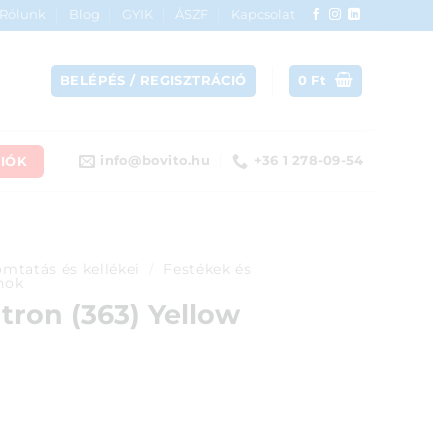
Rólunk
Blog
GYIK
ÁSZF
Kapcsolat
BELÉPÉS / REGISZTRÁCIÓ
0
Ft
IÓK
info@bovito.hu
+36 1 278-09-54
mtatás és kellékei
/
Festékek és
nok
ron (363) Yellow