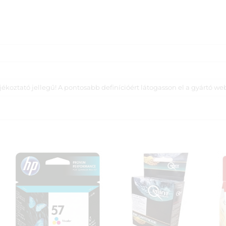
koztató jellegű! A pontosabb definícióért látogasson el a gyártó we