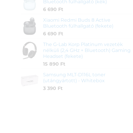
Bluetooth fülhallgató (kék)
6 690
Ft
Xiaomi Redmi Buds 8 Active
Bluetooth fülhallgató (fekete)
6 690
Ft
The G-Lab Korp Platinum vezeték
nélküli (2,4 GHz + Bluetooth) Gaming
Headset (fekete)
15 890
Ft
Samsung MLT-D116L toner
(utángyártott) - Whitebox
3 390
Ft