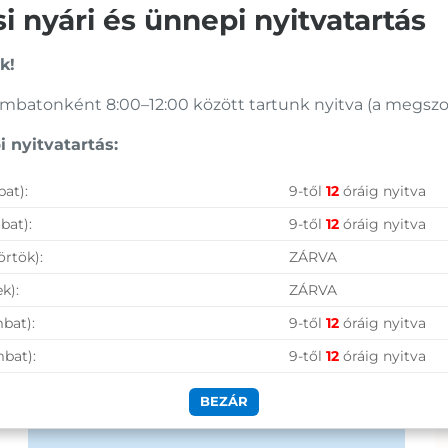
 nyári és ünnepi nyitvatartás
Vásárolj nálunk!
k!
batonként 8:00–12:00 között tartunk nyitva (a megszoko
Nagy raktárkészlet
 nyitvatartás:
Garanciavállalás
at):
9-től
12
óráig nyitva
Hűségprogram
bat):
9-től
12
óráig nyitva
50 000 Ft felett ingyenes szállítás
örtök):
ZÁRVA
Szolgáltatásaink vállalkozásoknak
k):
ZÁRVA
bat):
9-től
12
óráig nyitva
mbat):
9-től
12
óráig nyitva
BEZÁR