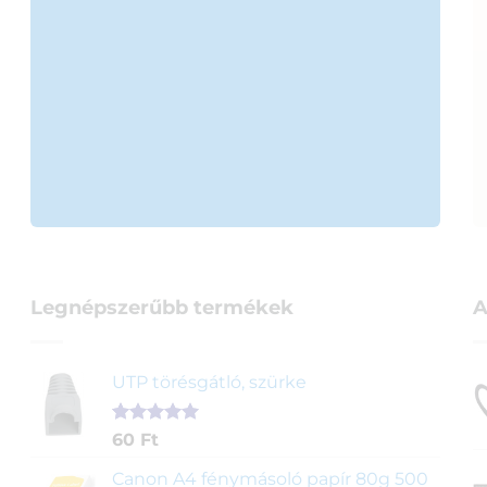
Legnépszerűbb termékek
A
UTP törésgátló, szürke
Értékelés
1
60
Ft
5.00
az 5-
ből,
Canon A4 fénymásoló papír 80g 500