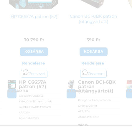
Canon BCI-6BK patron
HP C6657A patron (57)
(utángyártott)
30 790
Ft
390
Ft
KOSÁRBA
KOSÁRBA
Rendelésre
Rendelésre
Összevet
Összevet
HP C6657A
Canon BCI-6BK
patron (57)
patron
(utángyártott)
KOSÁRBA
KOSÁRBA
K
Cikkszám:
C6657AE
Kategória:
Tintapatronok
Kategória:
Tintapatronok
Gyártó:
Qprint
Gyártó:
Hewlett Packard
ÁFA:
27%
ÁFA:
27%
Azonosító:
2399
Azonosító:
1523
390
Ft
30 790
Ft