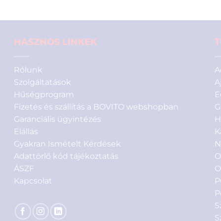
alapján
HASZNOS LINKEK
T
Rólunk
A
Szolgáltatások
A
Hűségprogram
E
Fizetés és szállítás a BOVITO webshopban
G
Garanciális ügyintézés
H
Elállás
K
Gyakran Ismételt Kérdések
N
Adattörlő kód tájékoztatás
O
ÁSZF
O
Kapcsolat
P
P
S
S