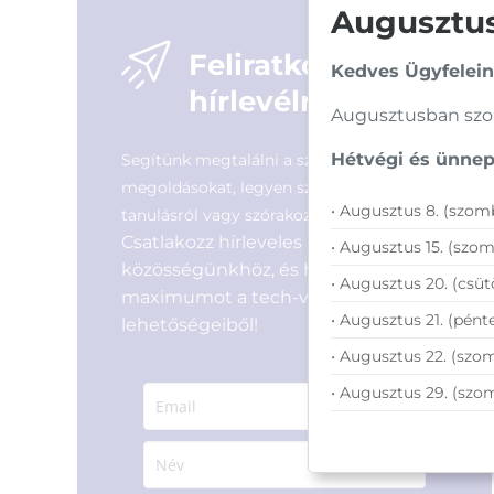
price
price
Augusztusi
was:
is:
3
1
Feliratkozás
Kedves Ügyfelein
590 Ft.
990 Ft.
hírlevélre
Augusztusban szom
Hétvégi és ünnepi
Segítünk megtalálni a számodra legjobb
megoldásokat, legyen szó munkáról,
• Augusztus 8. (szomb
tanulásról vagy szórakozásról!
Csatlakozz hírleveles
• Augusztus 15. (szom
közösségünkhöz, és hozd ki a
• Augusztus 20. (csüt
maximumot a tech-világ
• Augusztus 21. (pénte
lehetőségeiből!
• Augusztus 22. (szom
• Augusztus 29. (szo