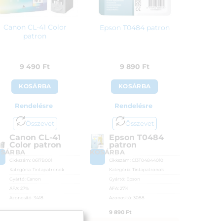
Canon CL-41 Color
Epson T0484 patron
patron
9 490
Ft
9 890
Ft
KOSÁRBA
KOSÁRBA
Rendelésre
Rendelésre
Összevet
Összevet
Canon CL-41
Epson T0484
Color patron
patron
OSÁRBA
KOSÁRBA
Cikkszám:
0617B001
Cikkszám:
C13T04844010
Kategória:
Tintapatronok
Kategória:
Tintapatronok
Gyártó:
Canon
Gyártó:
Epson
ÁFA:
27%
ÁFA:
27%
Azonosító:
3418
Azonosító:
3088
9 490
Ft
9 890
Ft