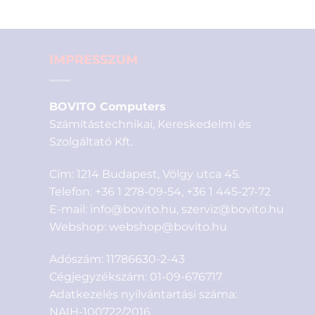
IMPRESSZUM
BOVITO Computers
Számítástechnikai, Kereskedelmi és
Szolgáltató Kft.
Cím: 1214 Budapest, Völgy utca 45.
Telefon:
+36 1 278-09-54
,
+36 1 445-27-72
E-mail:
info@bovito.hu
,
szerviz@bovito.hu
Webshop:
webshop@bovito.hu
Adószám: 11786630-2-43
Cégjegyzékszám: 01-09-676717
Adatkezelés nyilvántartási száma:
NAIH-100722/2016.