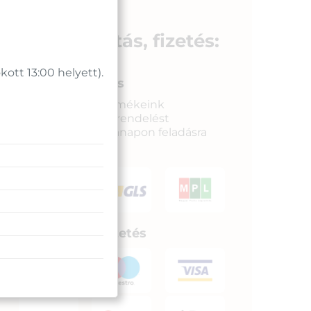
Szállítás, fizetés:
tt 13:00 helyett).
Gyors kiszállítás
Raktáron lévő termékeink
legkésőbb a megrendelést
követkető munkanapon feladásra
kerülnek.
Biztonságos fizetés