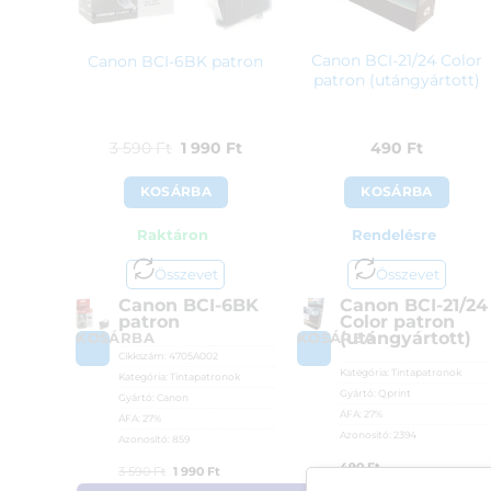
Canon BCI-21/24 Color
Canon BCI-6BK patron
patron (utángyártott)
Original
Current
3 590
Ft
1 990
Ft
490
Ft
price
price
KOSÁRBA
KOSÁRBA
was:
is:
Raktáron
Rendelésre
3
1
590 Ft.
990 Ft.
Összevet
Összevet
Canon BCI-6BK
Canon BCI-21/24
patron
Color patron
(utángyártott)
KOSÁRBA
KOSÁRBA
Cikkszám:
4705A002
Kategória:
Tintapatronok
Kategória:
Tintapatronok
Gyártó:
Qprint
Gyártó:
Canon
ÁFA:
27%
ÁFA:
27%
Azonosító:
2394
Azonosító:
859
490
Ft
Original
Current
3 590
Ft
1 990
Ft