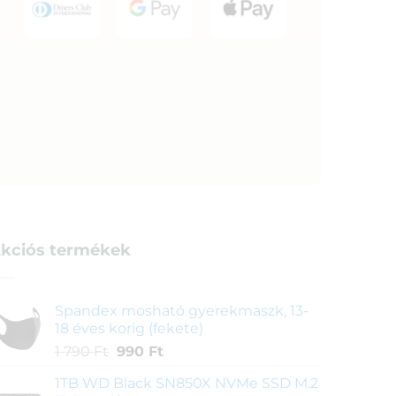
kciós termékek
Spandex mosható gyerekmaszk, 13-
18 éves korig (fekete)
Original
Current
1 790
Ft
990
Ft
price
price
1TB WD Black SN850X NVMe SSD M.2
was:
is: