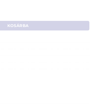
low mennyiség
KOSÁRBA