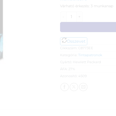
Várható érkezés: 3 munkanap
HP C8773EE patron (363) Yel
Összevet
Cikkszám:
C8773EE
Kategória:
Tintapatronok
Gyártó:
Hewlett Packard
ÁFA:
27%
Azonosító:
4509