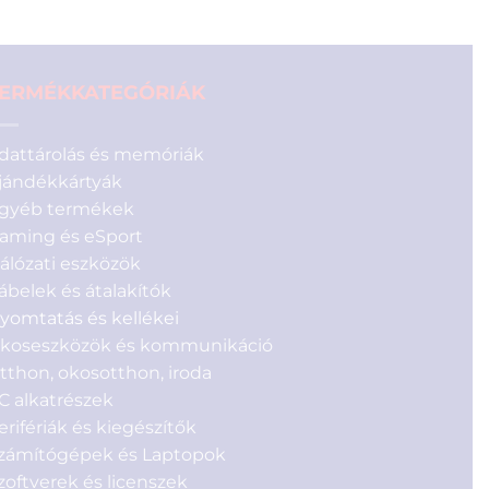
ERMÉKKATEGÓRIÁK
dattárolás és memóriák
jándékkártyák
gyéb termékek
aming és eSport
álózati eszközök
ábelek és átalakítók
yomtatás és kellékei
koseszközök és kommunikáció
tthon, okosotthon, iroda
C alkatrészek
erifériák és kiegészítők
zámítógépek és Laptopok
zoftverek és licenszek