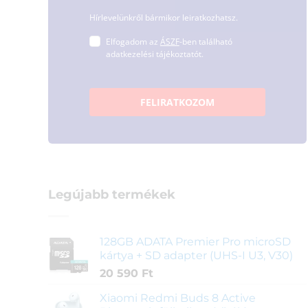
Hírlevelünkről bármikor leiratkozhatsz.
Elfogadom az
ÁSZF
-ben található
adatkezelési tájékoztatót.
FELIRATKOZOM
Legújabb termékek
128GB ADATA Premier Pro microSD
kártya + SD adapter (UHS-I U3, V30)
20 590
Ft
Xiaomi Redmi Buds 8 Active