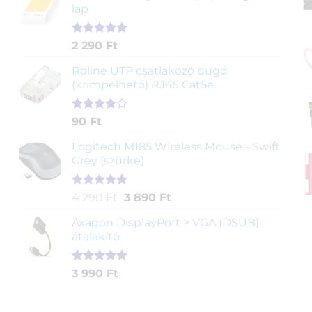
értékelés
lap
alapján
Értékelés
2
2 290
Ft
5.00
az 5-
ből,
Roline UTP csatlakozó dugó
értékelés
(krimpelhető) RJ45 Cat5e
alapján
Értékelés
2
90
Ft
4.00
az
5-ből,
Logitech M185 Wireless Mouse - Swift
értékelés
Grey (szürke)
alapján
Értékelés
1
Original
Current
4 290
Ft
3 890
Ft
5.00
az 5-
price
price
ből,
Axagon DisplayPort > VGA (DSUB)
was:
is:
értékelés
átalakító
4
3
alapján
290 Ft.
890 Ft.
Értékelés
1
3 990
Ft
5.00
az 5-
ből,
értékelés