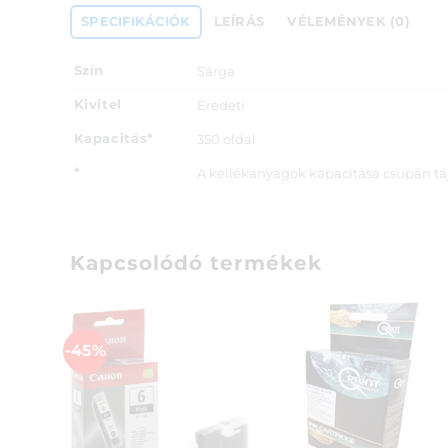
SPECIFIKÁCIÓK
LEÍRÁS
VÉLEMÉNYEK (0)
Szín
Sárga
Kivitel
Eredeti
Kapacitás*
350 oldal
*
A kellékanyagok kapacitása csupán tájé
Kapcsolódó termékek
-45%