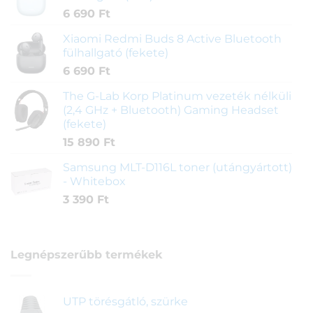
6 690
Ft
Xiaomi Redmi Buds 8 Active Bluetooth
fülhallgató (fekete)
6 690
Ft
The G-Lab Korp Platinum vezeték nélküli
(2,4 GHz + Bluetooth) Gaming Headset
(fekete)
15 890
Ft
Samsung MLT-D116L toner (utángyártott)
- Whitebox
3 390
Ft
Legnépszerűbb termékek
UTP törésgátló, szürke