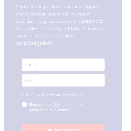
Segítünk megtalálni a számodra legjobb
megoldásokat, legyen szó munkáról,
Csatlakozz
tanulásról vagy szórakozásról!
hírleveles közösségünkhöz, és hozd ki a
maximumot a tech-világ
lehetőségeiből!
Hírlevelünkről bármikor leiratkozhatsz.
Elfogadom az
ÁSZF
-ben található
adatkezelési tájékoztatót.
FELIRATKOZOM