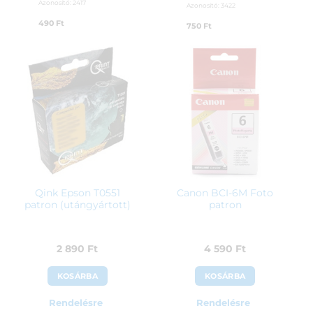
Azonosító:
2417
Azonosító:
3422
490
Ft
750
Ft
Qink Epson T0551
Canon BCI-6M Foto
patron (utángyártott)
patron
2 890
Ft
4 590
Ft
KOSÁRBA
KOSÁRBA
Rendelésre
Rendelésre