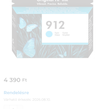
4 390
Ft
Rendelésre
Várható érkezés: 2026.08.10.
HP 3YL77AE patron (912) ciánkék mennyiség