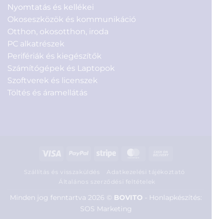
Nyomtatás és kellékei
Okoseszközök és kommunikáció
Otthon, okosotthon, iroda
PC alkatrészek
Perifériák és kiegészítők
Számítógépek és Laptopok
Szoftverek és licenszek
Töltés és áramellátás
Visa
PayPal
Stripe
MasterCard
Cash
On
Szállítás és visszaküldés
Adatkezelési tájékoztató
Delivery
Általános szerződési feltételek
Minden jog fenntartva 2026 ©
BOVITO
-
Honlapkészítés:
SOS Marketing