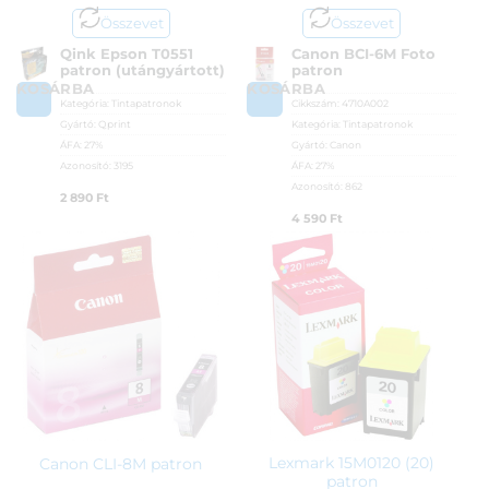
Összevet
Összevet
Qink Epson T0551
Canon BCI-6M Foto
patron (utángyártott)
patron
KOSÁRBA
KOSÁRBA
Kategória:
Tintapatronok
Cikkszám:
4710A002
Gyártó:
Qprint
Kategória:
Tintapatronok
ÁFA:
27%
Gyártó:
Canon
Azonosító:
3195
ÁFA:
27%
Azonosító:
862
2 890
Ft
4 590
Ft
Lexmark 15M0120 (20)
Canon CLI-8M patron
patron