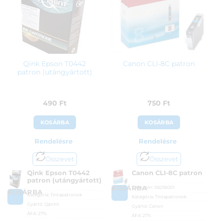
Qink Epson T0442
Canon CLI-8C patron
patron (utángyártott)
490
Ft
750
Ft
KOSÁRBA
KOSÁRBA
Rendelésre
Rendelésre
Összevet
Összevet
Qink Epson T0442
Canon CLI-8C patron
patron (utángyártott)
Cikkszám:
0621B001
KOSÁRBA
KOSÁRBA
Kategória:
Tintapatronok
Kategória:
Tintapatronok
Gyártó:
Qprint
Gyártó:
Canon
ÁFA:
27%
ÁFA:
27%