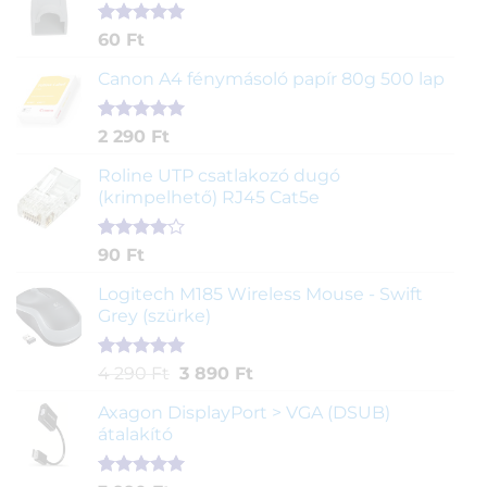
Értékelés
1
60
Ft
5.00
az 5-
ből,
Canon A4 fénymásoló papír 80g 500 lap
értékelés
alapján
Értékelés
2
2 290
Ft
5.00
az 5-
ből,
Roline UTP csatlakozó dugó
értékelés
(krimpelhető) RJ45 Cat5e
alapján
Értékelés
2
90
Ft
4.00
az
5-ből,
Logitech M185 Wireless Mouse - Swift
értékelés
Grey (szürke)
alapján
Értékelés
1
Original
Current
4 290
Ft
3 890
Ft
5.00
az 5-
price
price
ből,
Axagon DisplayPort > VGA (DSUB)
was:
is:
értékelés
átalakító
4
3
alapján
290 Ft.
890 Ft.