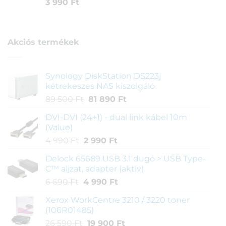
Értékelés
1
3 990
Ft
5.00
az 5-
ből,
értékelés
alapján
Akciós termékek
Synology DiskStation DS223j
kétrekeszes NAS kiszolgáló
Original
Current
89 500
Ft
81 890
Ft
price
price
DVI-DVI (24+1) - dual link kábel 10m
was:
is:
(Value)
89
81
Original
Current
4 990
Ft
2 990
Ft
500 Ft.
890 Ft.
price
price
Delock 65689 USB 3.1 dugó > USB Type-
was:
is:
C™ aljzat, adapter (aktív)
4
2
Original
Current
6 690
Ft
4 990
Ft
990 Ft.
990 Ft.
price
price
Xerox WorkCentre 3210 / 3220 toner
was:
is:
(106R01485)
6
4
Original
Current
26 590
Ft
19 900
Ft
690 Ft.
990 Ft.