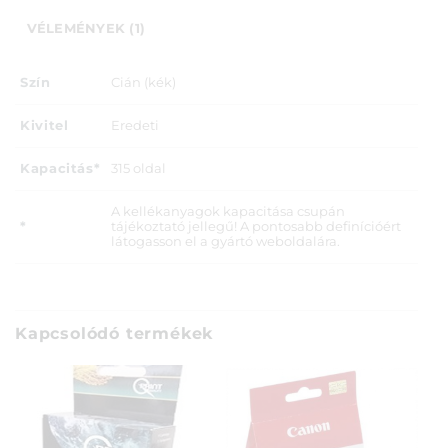
VÉLEMÉNYEK (1)
Szín
Cián (kék)
Kivitel
Eredeti
Kapacitás*
315 oldal
A kellékanyagok kapacitása csupán
*
tájékoztató jellegű! A pontosabb definícióért
látogasson el a gyártó weboldalára.
Kapcsolódó termékek