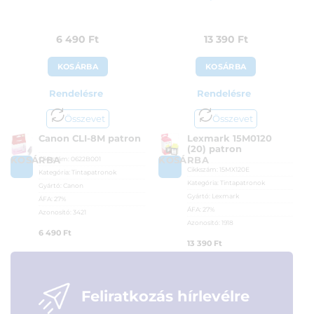
6 490
Ft
13 390
Ft
KOSÁRBA
KOSÁRBA
Rendelésre
Rendelésre
Összevet
Összevet
Canon CLI-8M patron
Lexmark 15M0120
(20) patron
Cikkszám:
0622B001
KOSÁRBA
KOSÁRBA
Cikkszám:
15MX120E
Kategória:
Tintapatronok
Kategória:
Tintapatronok
Gyártó:
Canon
Gyártó:
Lexmark
ÁFA:
27%
ÁFA:
27%
Azonosító:
3421
Azonosító:
1918
6 490
Ft
13 390
Ft
Feliratkozás hírlevélre