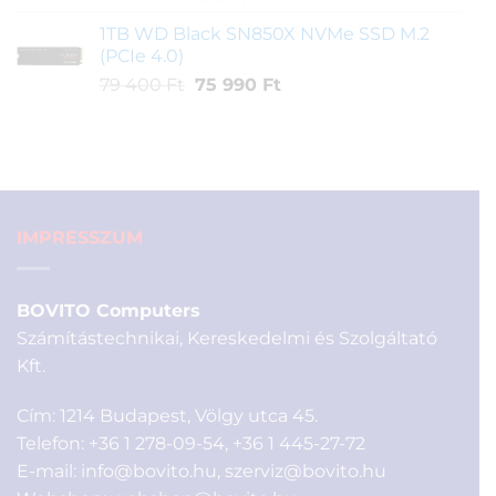
price
price
1TB WD Black SN850X NVMe SSD M.2
was:
is:
(PCIe 4.0)
26
19
Original
Current
79 400
Ft
75 990
Ft
590 Ft.
900 Ft.
price
price
was:
is:
79
75
400 Ft.
990 Ft.
IMPRESSZUM
BOVITO Computers
Számítástechnikai, Kereskedelmi és Szolgáltató
Kft.
Cím: 1214 Budapest, Völgy utca 45.
Telefon:
+36 1 278-09-54
,
+36 1 445-27-72
E-mail:
info@bovito.hu
,
szerviz@bovito.hu