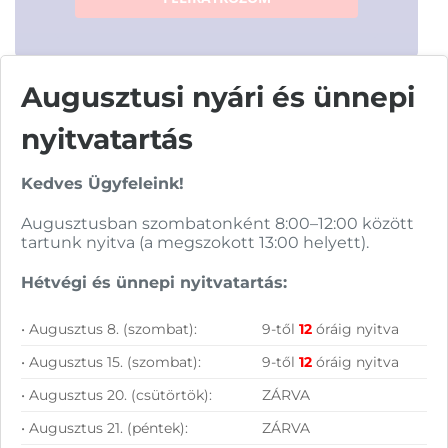
Augusztusi nyári és ünnepi
nyitvatartás
Vásárolj nálunk!
Kedves Ügyfeleink!
Nagy raktárkészlet
Augusztusban szombatonként 8:00–12:00 között
tartunk nyitva (a megszokott 13:00 helyett).
Garanciavállalás
Hétvégi és ünnepi nyitvatartás:
Hűségprogram
50 000 Ft felett ingyenes szállítás
• Augusztus 8. (szombat):
9-től
12
óráig nyitva
• Augusztus 15. (szombat):
9-től
12
óráig nyitva
Szolgáltatásaink vállalkozásoknak
• Augusztus 20. (csütörtök):
ZÁRVA
• Augusztus 21. (péntek):
ZÁRVA