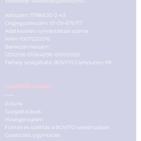
Webshop:
webshop@bovito.hu
Adószám: 11786630-2-43
Cégjegyzékszám: 01-09-676717
Adatkezelés nyilvántartási száma:
NAIH-100722/2016.
Bankszámlaszám:
12012156-01064096-00100005
Tárhely szolgáltató: BOVITO Computers Kft.
HASZNOS LINKEK
Rólunk
Szolgáltatások
Hűségprogram
Fizetés és szállítás a BOVITO webshopban
Garanciális ügyintézés