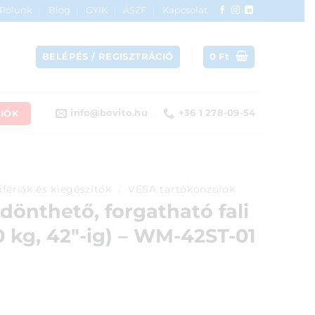
Rólunk
Blog
GYIK
ÁSZF
Kapcsolat
BELÉPÉS / REGISZTRÁCIÓ
0
Ft
IÓK
info@bovito.hu
+36 1 278-09-54
ifériák és kiegészítők
/
VESA tartókonzolok
önthető, forgatható fali
0 kg, 42″-ig) – WM-42ST-01