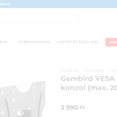
lattal!
AKC
ÁSOK
HŰSÉGPROGRAM
FIZETÉS ÉS SZÁLLÍTÁS
Kezdőlap
/
Termékek
/
Per
Gembird VESA d
konzol (max. 2
3 990
Ft