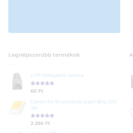
Legnépszerűbb termékek
A
UTP törésgátló, szürke
Értékelés
1
60
Ft
5.00
az 5-
ből,
Canon A4 fénymásoló papír 80g 500
értékelés
lap
alapján
Értékelés
2
2 290
Ft
5.00
az 5-
ből,