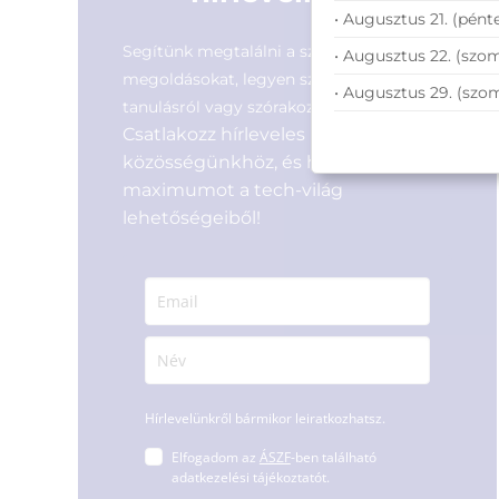
• Augusztus 21. (pénte
Segítünk megtalálni a számodra legjobb
• Augusztus 22. (szom
megoldásokat, legyen szó munkáról,
• Augusztus 29. (szo
tanulásról vagy szórakozásról!
Csatlakozz hírleveles
közösségünkhöz, és hozd ki a
maximumot a tech-világ
lehetőségeiből!
Hírlevelünkről bármikor leiratkozhatsz.
Elfogadom az
ÁSZF
-ben található
adatkezelési tájékoztatót.