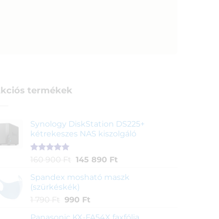
kciós termékek
Synology DiskStation DS225+
kétrekeszes NAS kiszolgáló
Értékelés
1
Original
Current
160 900
Ft
145 890
Ft
5.00
az 5-
price
price
ből,
Spandex mosható maszk
was:
is:
értékelés
(szürkéskék)
160
145
alapján
Original
Current
1 790
Ft
990
Ft
900 Ft.
890 Ft.
price
price
Panasonic KX-FA54X faxfólia