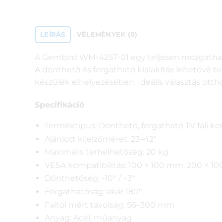
LEÍRÁS
VÉLEMÉNYEK (0)
A Gembird WM-42ST-01 egy teljesen mozgatható 
A dönthető és forgatható kialakítás lehetővé te
készülék elhelyezésében. Ideális választás ottho
Specifikáció
Terméktípus: Dönthető, forgatható TV fali ko
Ajánlott kijelzőméret: 23–42″
Maximális terhelhetőség: 20 kg
VESA kompatibilitás: 100 × 100 mm, 200 × 
Dönthetőség: -10° / +3°
Forgathatóság: akár 180°
Faltól mért távolság: 56–300 mm
Anyag: Acél, műanyag