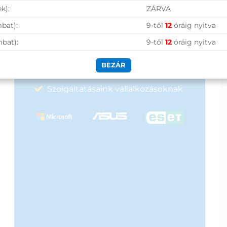
k):
ZÁRVA
Nagy raktárkészlet
bat):
9-től
12
óráig nyitva
Garanciavállalás
mbat):
9-től
12
óráig nyitva
Hűségprogram
BEZÁR
50 000 Ft felett ingyenes szállítás
Szolgáltatásaink vállalkozásoknak