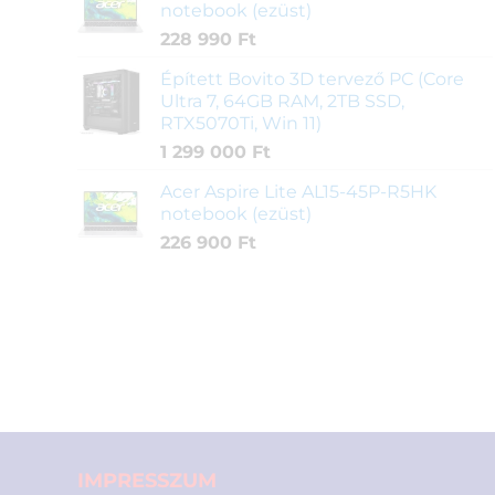
notebook (ezüst)
228 990
Ft
Épített Bovito 3D tervező PC (Core
Ultra 7, 64GB RAM, 2TB SSD,
RTX5070Ti, Win 11)
1 299 000
Ft
Acer Aspire Lite AL15-45P-R5HK
notebook (ezüst)
226 900
Ft
IMPRESSZUM