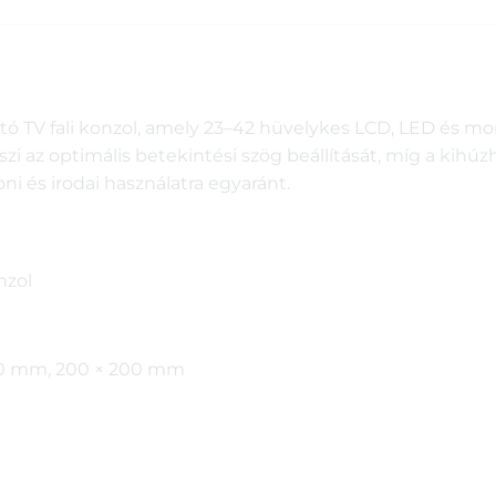
TV fali konzol, amely 23–42 hüvelykes LCD, LED és monit
szi az optimális betekintési szög beállítását, míg a kih
ni és irodai használatra egyaránt.
nzol
100 mm, 200 × 200 mm