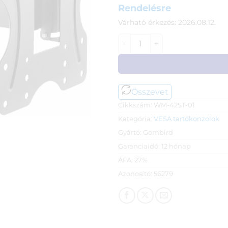
Rendelésre
Várható érkezés: 2026.08.12.
Gembird VESA dönthető, forga
Összevet
Cikkszám:
WM-42ST-01
Kategória:
VESA tartókonzolok
Gyártó:
Gembird
Garanciaidő:
12 hónap
ÁFA:
27%
Azonosító:
56279