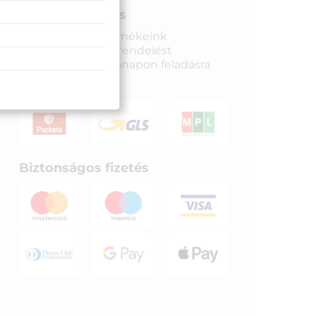
Gyors kiszállítás
Raktáron lévő termékeink
legkésőbb a megrendelést
követkető munkanapon feladásra
kerülnek.
Biztonságos fizetés