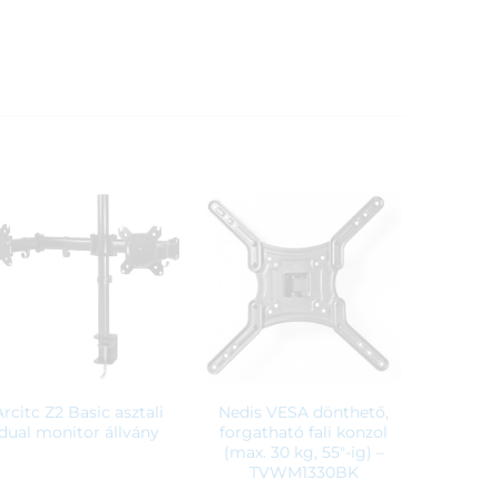
Arcitc Z2 Basic asztali
Nedis VESA dönthető,
dual monitor állvány
forgatható fali konzol
(max. 30 kg, 55″-ig) –
TVWM1330BK