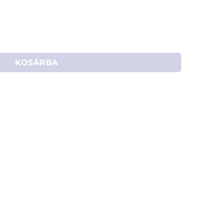
tható fali konzol (max. 20 kg, 42"-ig) - WM-42ST-01 mennyi
KOSÁRBA