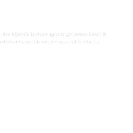
or kijelzők biztonságos rögzítésére készült.
úzható kar nagyobb rugalmasságot biztosít a