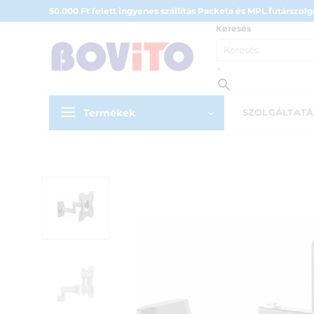
Skip
50.000 Ft felett ingyenes szállítás Packeta és MPL futárszolgá
to
Keresés
content
×
Termékek
SZOLGÁLTAT