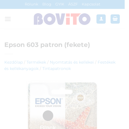
Skip
Rólunk
Blog
GYIK
ÁSZF
Kapcsolat
to
content
Epson 603 patron (fekete)
Kezdőlap
/
Termékek
/
Nyomtatás és kellékei
/
Festékek
és kellékanyagok
/
Tintapatronok