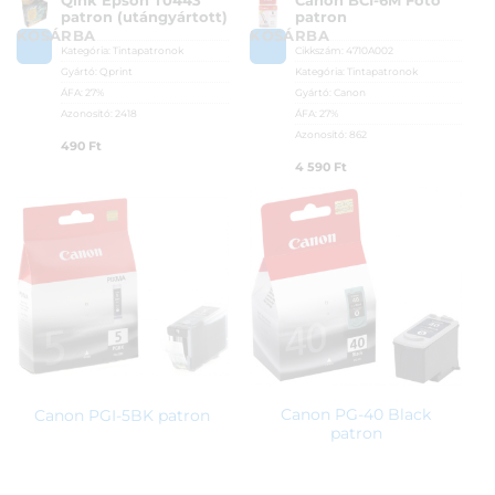
Qink Epson T0443
Canon BCI-6M Foto
patron (utángyártott)
patron
KOSÁRBA
KOSÁRBA
Kategória:
Tintapatronok
Cikkszám:
4710A002
Gyártó:
Qprint
Kategória:
Tintapatronok
ÁFA:
27%
Gyártó:
Canon
Azonosító:
2418
ÁFA:
27%
Azonosító:
862
490
Ft
4 590
Ft
Canon PG-40 Black
Canon PGI-5BK patron
patron