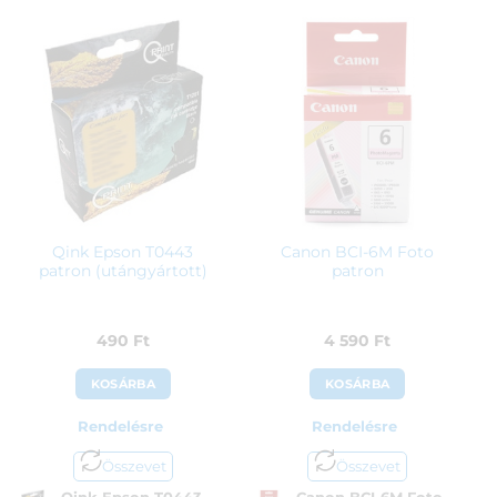
Qink Epson T0443
Canon BCI-6M Foto
patron (utángyártott)
patron
490
Ft
4 590
Ft
KOSÁRBA
KOSÁRBA
Rendelésre
Rendelésre
Összevet
Összevet