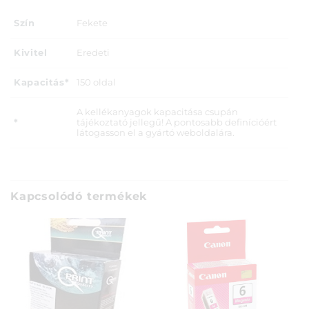
Szín
Fekete
Kivitel
Eredeti
Kapacitás*
150 oldal
A kellékanyagok kapacitása csupán
*
tájékoztató jellegű! A pontosabb definícióért
látogasson el a gyártó weboldalára.
Kapcsolódó termékek