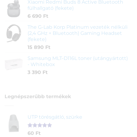
Xiaomi Redmi Buds 8 Active Bluetooth
fülhallgató (fekete)
6 690
Ft
The G-Lab Korp Platinum vezeték nélküli
(2,4 GHz + Bluetooth) Gaming Headset
(fekete)
15 890
Ft
Samsung MLT-D116L toner (utángyártott)
- Whitebox
3 390
Ft
Legnépszerűbb termékek
UTP törésgátló, szürke
Értékelés
1
60
Ft