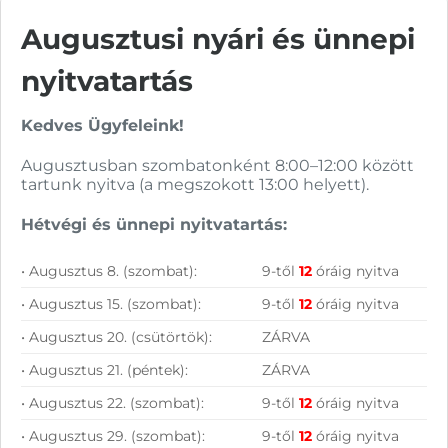
Augusztusi nyári és ünnepi
nyitvatartás
Vásárolj nálunk!
Kedves Ügyfeleink!
Nagy raktárkészlet
Augusztusban szombatonként 8:00–12:00 között
tartunk nyitva (a megszokott 13:00 helyett).
Garanciavállalás
Hétvégi és ünnepi nyitvatartás:
Hűségprogram
• Augusztus 8. (szombat):
9-től
12
óráig nyitva
50 000 Ft felett ingyenes szállítás
• Augusztus 15. (szombat):
9-től
12
óráig nyitva
Szolgáltatásaink vállalkozásoknak
• Augusztus 20. (csütörtök):
ZÁRVA
• Augusztus 21. (péntek):
ZÁRVA
• Augusztus 22. (szombat):
9-től
12
óráig nyitva
• Augusztus 29. (szombat):
9-től
12
óráig nyitva