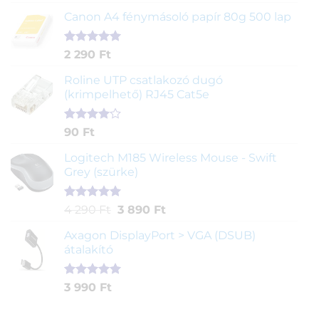
5.00
az 5-
ből,
Canon A4 fénymásoló papír 80g 500 lap
értékelés
alapján
Értékelés
2
2 290
Ft
5.00
az 5-
ből,
Roline UTP csatlakozó dugó
értékelés
(krimpelhető) RJ45 Cat5e
alapján
Értékelés
2
90
Ft
4.00
az
5-ből,
Logitech M185 Wireless Mouse - Swift
értékelés
Grey (szürke)
alapján
Értékelés
1
Original
Current
4 290
Ft
3 890
Ft
5.00
az 5-
price
price
ből,
Axagon DisplayPort > VGA (DSUB)
was:
is:
értékelés
átalakító
4
3
alapján
290 Ft.
890 Ft.
Értékelés
1
3 990
Ft
5.00
az 5-
ből,