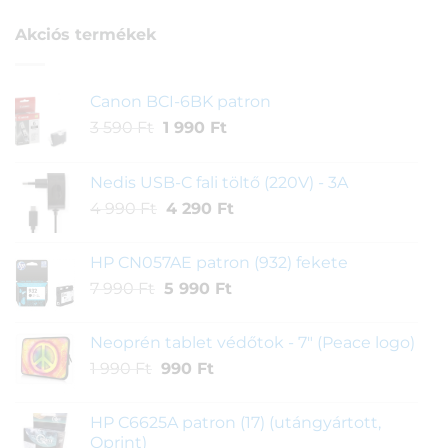
értékelés
alapján
Akciós termékek
Canon BCI-6BK patron
Original
Current
3 590
Ft
1 990
Ft
price
price
was:
is:
Nedis USB-C fali töltő (220V) - 3A
3
1
Original
Current
4 990
Ft
4 290
Ft
590 Ft.
990 Ft.
price
price
was:
is:
HP CN057AE patron (932) fekete
4
4
Original
Current
7 990
Ft
5 990
Ft
990 Ft.
290 Ft.
price
price
was:
is:
Neoprén tablet védőtok - 7" (Peace logo)
7
5
Original
Current
1 990
Ft
990
Ft
990 Ft.
990 Ft.
price
price
was:
is:
HP C6625A patron (17) (utángyártott,
1
990 Ft.
Qprint)