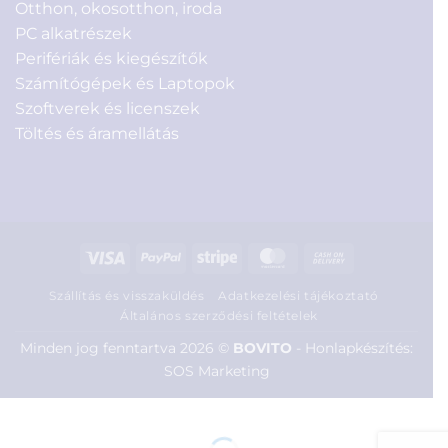
Otthon, okosotthon, iroda
PC alkatrészek
Perifériák és kiegészítők
Számítógépek és Laptopok
Szoftverek és licenszek
Töltés és áramellátás
Visa
PayPal
Stripe
MasterCard
Cash
On
Szállítás és visszaküldés
Adatkezelési tájékoztató
Delivery
Általános szerződési feltételek
Minden jog fenntartva 2026 ©
BOVITO
-
Honlapkészítés:
SOS Marketing