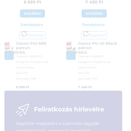
6 990
Ft
7 490
Ft
KOSÁRBA
KOSÁRBA
Rendelésre
Rendelésre
Összevet
Összevet
Canon PGI-5BK
Canon PG-40 Black
patron
patron
KOSÁRBA
KOSÁRBA
Cikkszám:
0628B001
Cikkszám:
0615B001
Kategória:
Tintapatronok
Kategória:
Tintapatronok
Gyártó:
Canon
Gyártó:
Canon
ÁFA:
27%
ÁFA:
27%
Azonosító:
3419
Azonosító:
3417
6 990
Ft
7 490
Ft
Feliratkozás hírlevélre
Segítünk megtalálni a számodra legjobb
megoldásokat, legyen szó munkáról,