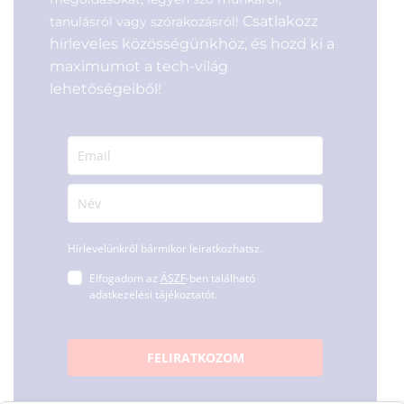
Csatlakozz
tanulásról vagy szórakozásról!
hírleveles közösségünkhöz, és hozd ki a
maximumot a tech-világ
lehetőségeiből!
Hírlevelünkről bármikor leiratkozhatsz.
Elfogadom az
ÁSZF
-ben található
adatkezelési tájékoztatót.
FELIRATKOZOM