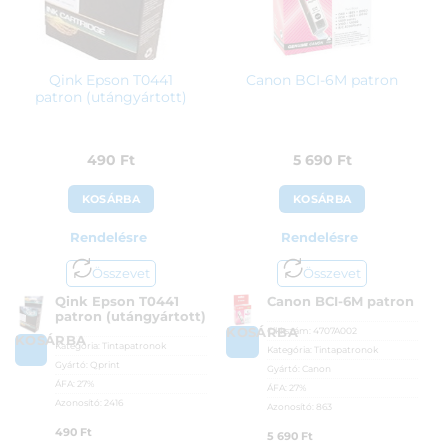
Qink Epson T0441
Canon BCI-6M patron
patron (utángyártott)
490
Ft
5 690
Ft
KOSÁRBA
KOSÁRBA
Rendelésre
Rendelésre
Összevet
Összevet
Qink Epson T0441
Canon BCI-6M patron
patron (utángyártott)
Cikkszám:
4707A002
KOSÁRBA
KOSÁRBA
Kategória:
Tintapatronok
Kategória:
Tintapatronok
Gyártó:
Qprint
Gyártó:
Canon
ÁFA:
27%
ÁFA:
27%
Azonosító:
2416
Azonosító:
863
490
Ft
5 690
Ft