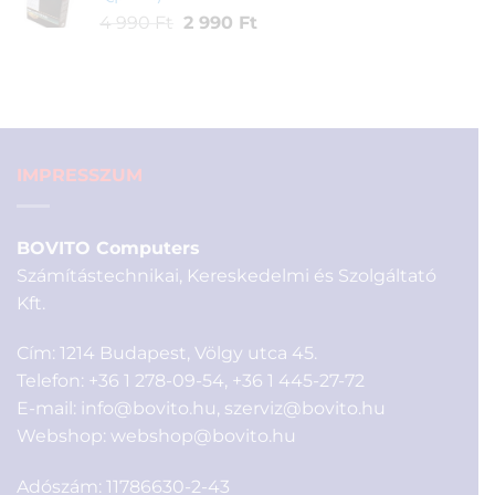
990 Ft.
Original
Current
4 990
Ft
2 990
Ft
price
price
was:
is:
4
2
990 Ft.
990 Ft.
IMPRESSZUM
BOVITO Computers
Számítástechnikai, Kereskedelmi és Szolgáltató
Kft.
Cím: 1214 Budapest, Völgy utca 45.
Telefon:
+36 1 278-09-54
,
+36 1 445-27-72
E-mail:
info@bovito.hu
,
szerviz@bovito.hu
Webshop:
webshop@bovito.hu
Adószám: 11786630-2-43