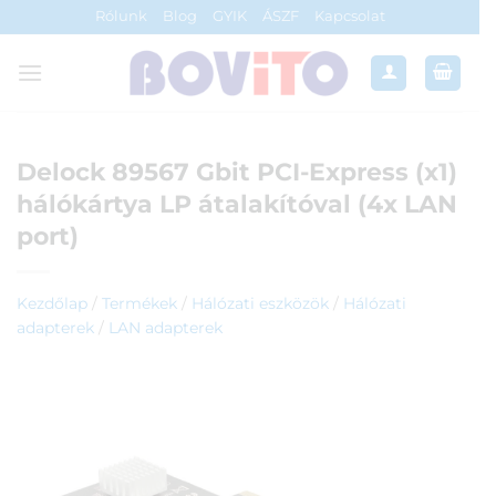
Skip
Rólunk
Blog
GYIK
ÁSZF
Kapcsolat
to
content
Delock 89567 Gbit PCI-Express (x1)
hálókártya LP átalakítóval (4x LAN
port)
Kezdőlap
/
Termékek
/
Hálózati eszközök
/
Hálózati
adapterek
/
LAN adapterek