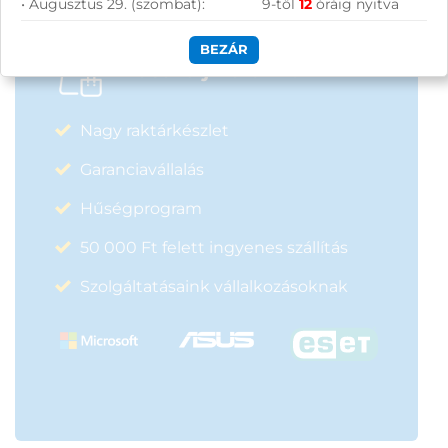
• Augusztus 29. (szombat):
9-től
12
óráig nyitva
BEZÁR
Vásárolj nálunk!
Nagy raktárkészlet
Garanciavállalás
Hűségprogram
50 000 Ft felett ingyenes szállítás
Szolgáltatásaink vállalkozásoknak