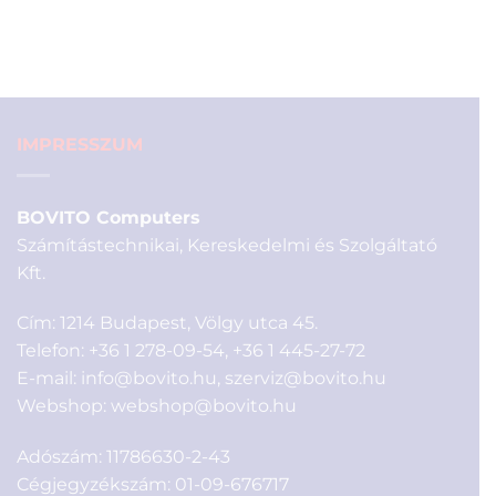
price
price
was:
is:
6
6
990 Ft.
900 Ft.
IMPRESSZUM
BOVITO Computers
Számítástechnikai, Kereskedelmi és Szolgáltató
Kft.
Cím: 1214 Budapest, Völgy utca 45.
Telefon:
+36 1 278-09-54
,
+36 1 445-27-72
E-mail:
info@bovito.hu
,
szerviz@bovito.hu
Webshop:
webshop@bovito.hu
Adószám: 11786630-2-43
Cégjegyzékszám: 01-09-676717