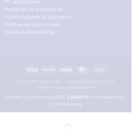
PC alkatrészek
Perifériák és kiegészítők
Számítógépek és Laptopok
Szoftverek és licenszek
Töltés és áramellátás
Visa
PayPal
Stripe
MasterCard
Cash
On
Szállítás és visszaküldés
Adatkezelési tájékoztató
Delivery
Általános szerződési feltételek
Minden jog fenntartva 2026 ©
BOVITO
-
Honlapkészítés:
SOS Marketing