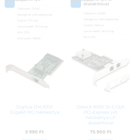
átalakítóval
Cikkszám:
TX401
Cikkszám:
81260
Kategória:
LAN adapterek
Kategória:
LAN adapterek
Gyártó:
TP-Link
Gyártó:
Delock
Garanciaidő:
36 hónap
Garanciaidő:
36 hónap
ÁFA:
27%
ÁFA:
27%
Azonosító:
39926
Azonosító:
52605
42 790
Ft
22 590
Ft
Digitus DN-10110
Delock 81261 2x 5 Gbit
Gigabit PCI hálókártya
PCI-Express (x1)
hálókártya LP
átalakítóval
5 990
Ft
75 900
Ft