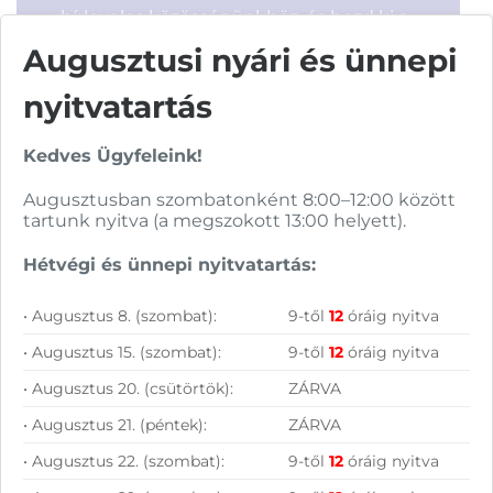
hírleveles közösségünkhöz, és hozd ki a
maximumot a tech-világ
Augusztusi nyári és ünnepi
lehetőségeiből!
nyitvatartás
Kedves Ügyfeleink!
Augusztusban szombatonként 8:00–12:00 között
tartunk nyitva (a megszokott 13:00 helyett).
Hétvégi és ünnepi nyitvatartás:
Hírlevelünkről bármikor leiratkozhatsz.
Elfogadom az
ÁSZF
-ben található
• Augusztus 8. (szombat):
9-től
12
óráig nyitva
adatkezelési tájékoztatót.
• Augusztus 15. (szombat):
9-től
12
óráig nyitva
• Augusztus 20. (csütörtök):
ZÁRVA
FELIRATKOZOM
• Augusztus 21. (péntek):
ZÁRVA
• Augusztus 22. (szombat):
9-től
12
óráig nyitva