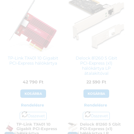
14 990
Ft
4 290
Ft
TP-Link TX401 10 Gigabit
Delock 81260 5 Gbit
PCI-Express hálókártya
PCI-Express (x1)
hálókártya LP
átalakítóval
42 790
Ft
22 590
Ft
KOSÁRBA
KOSÁRBA
Rendelésre
Rendelésre
Összevet
Összevet
TP-Link TX401 10
Delock 81260 5 Gbit
Gigabit PCI-Express
PCI-Express (x1)
hálókártya
hálókártya LP
KOSÁRBA
KOSÁRBA