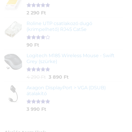
alapján
Értékelés
2
2 290
Ft
5.00
az 5-
ből,
Roline UTP csatlakozó dugó
értékelés
(krimpelhető) RJ45 Cat5e
alapján
Értékelés
2
90
Ft
4.00
az
5-ből,
Logitech M185 Wireless Mouse - Swift
értékelés
Grey (szürke)
alapján
Értékelés
1
Original
Current
4 290
Ft
3 890
Ft
5.00
az 5-
price
price
ből,
Axagon DisplayPort > VGA (DSUB)
was:
is:
értékelés
átalakító
4
3
alapján
290 Ft.
890 Ft.
Értékelés
1
3 990
Ft
5.00
az 5-
ből,
értékelés
alapján