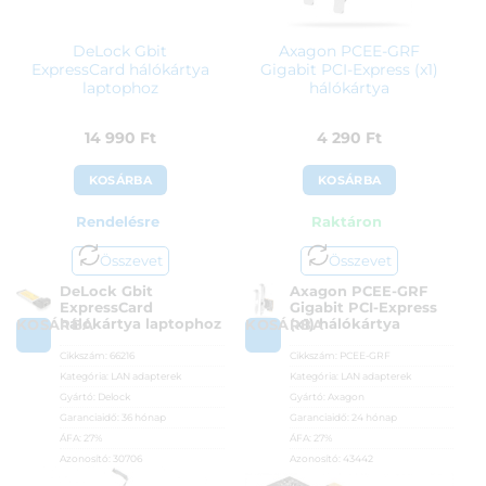
DeLock Gbit
Axagon PCEE-GRF
ExpressCard hálókártya
Gigabit PCI-Express (x1)
laptophoz
hálókártya
14 990
Ft
4 290
Ft
KOSÁRBA
KOSÁRBA
Rendelésre
Raktáron
Összevet
Összevet
DeLock Gbit
Axagon PCEE-GRF
ExpressCard
Gigabit PCI-Express
hálókártya laptophoz
(x1) hálókártya
KOSÁRBA
KOSÁRBA
Cikkszám:
66216
Cikkszám:
PCEE-GRF
Kategória:
LAN adapterek
Kategória:
LAN adapterek
Gyártó:
Delock
Gyártó:
Axagon
Garanciaidő:
36 hónap
Garanciaidő:
24 hónap
ÁFA:
27%
ÁFA:
27%
Azonosító:
30706
Azonosító:
43442