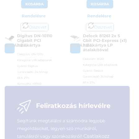
KOSÁRBA
KOSÁRBA
Rendelésre
Rendelésre
Összevet
Összevet
Digitus DN-10110
Delock 81261 2x 5
Gigabit PCI
Gbit PCI-Express (x1)
hálókártya
hálókártya LP
KOSÁRBA
KOSÁRBA
átalakítóval
Cikkszám:
DN-10110
Cikkszám:
81261
Kategória:
LAN adapterek
Kategória:
LAN adapterek
Gyártó:
Digitus
Gyártó:
Delock
Garanciaidő:
24 hónap
Garanciaidő:
36 hónap
ÁFA:
27%
ÁFA:
27%
Azonosító:
40940
Azonosító:
52603
5 990
Ft
75 900
Ft
Feliratkozás hírlevélre
Segítünk megtalálni a számodra legjobb
megoldásokat, legyen szó munkáról,
Csatlakozz
tanulásról vagy szórakozásról!