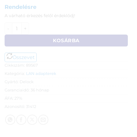
Rendelésre
A várható érkezés felől érdeklődj!
Delock 89567 Gbit PCI-Express (x1) hálókártya LP átalakító
KOSÁRBA
Összevet
Cikkszám:
89567
Kategória:
LAN adapterek
Gyártó:
Delock
Garanciaidő:
36 hónap
ÁFA:
27%
Azonosító:
31412