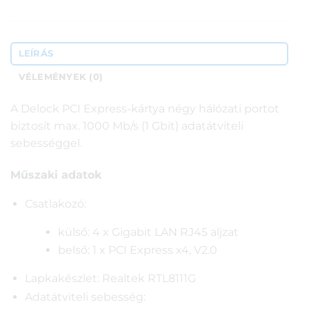
LEÍRÁS
VÉLEMÉNYEK (0)
A Delock PCI Express-kártya négy hálózati portot
biztosít max. 1000 Mb/s (1 Gbit) adatátviteli
sebességgel.
Műszaki adatok
Csatlakozó:
külső: 4 x Gigabit LAN RJ45 aljzat
belső: 1 x PCI Express x4, V2.0
Lapkakészlet: Realtek RTL8111G
Adatátviteli sebesség: