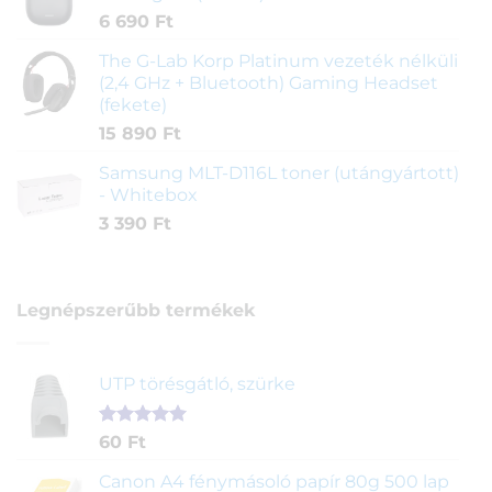
6 690
Ft
The G-Lab Korp Platinum vezeték nélküli
(2,4 GHz + Bluetooth) Gaming Headset
(fekete)
15 890
Ft
Samsung MLT-D116L toner (utángyártott)
- Whitebox
3 390
Ft
Legnépszerűbb termékek
UTP törésgátló, szürke
Értékelés
1
60
Ft
5.00
az 5-
ből,
Canon A4 fénymásoló papír 80g 500 lap
értékelés