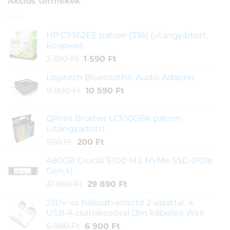
Akciós termékek
HP C9362EE patron (336) (utángyártott,
Ecopixel)
Original
Current
2 390
Ft
1 590
Ft
price
price
Logitech Bluetooth© Audio Adapter
was:
is:
Original
Current
11 990
Ft
2
10 590
Ft
1
price
price
390 Ft.
590 Ft.
was:
is:
QPrint Brother LC1000BK patron
11
10
(utángyártott)
990 Ft.
590 Ft.
Original
Current
590
Ft
200
Ft
price
price
480GB Crucial E100 M.2 NVMe SSD (PCIe
was:
is:
Gen.4)
590 Ft.
200 Ft.
Original
Current
31 990
Ft
29 890
Ft
price
price
220V-os hálózati elosztó 2 aljzattal, 4
was:
is:
USB-A csatlakozóval (3m kábellel) Well
31
29
Original
Current
6 990
Ft
6 900
Ft
990 Ft.
890 Ft.