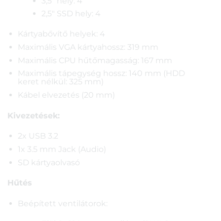
3,5″ hely: 4
2,5″ SSD hely: 4
Kártyabővítő helyek: 4
Maximális VGA kártyahossz: 319 mm
Maximális CPU hűtőmagasság: 167 mm
Maximális tápegység hossz: 140 mm (HDD
keret nélkül: 325 mm)
Kábel elvezetés (20 mm)
Kivezetések:
2x USB 3.2
1x 3.5 mm Jack (Audio)
SD kártyaolvasó
Hűtés
Beépített ventilátorok: