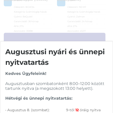
Cikkszám:
BGW34
Cikkszám:
N5 MF
Kategória:
Számítógép házak
Kategória:
Számítógép házak
Gyártó:
BeQuiet!
Gyártó:
Zalman
Garanciaidő:
36 hónap
Garanciaidő:
24 hónap
ÁFA:
27%
ÁFA:
27%
Azonosító:
35998
Azonosító:
45217
32 790
Ft
18 890
Ft
Feliratkozás hírlevélre
Augusztusi nyári és ünnepi
nyitvatartás
Segítünk megtalálni a számodra legjobb
megoldásokat, legyen szó munkáról,
Csatlakozz
Kedves Ügyfeleink!
tanulásról vagy szórakozásról!
hírleveles közösségünkhöz, és hozd ki a
Augusztusban szombatonként 8:00–12:00 között
maximumot a tech-világ
tartunk nyitva (a megszokott 13:00 helyett).
lehetőségeiből!
Hétvégi és ünnepi nyitvatartás:
• Augusztus 8. (szombat):
9-től
12
óráig nyitva