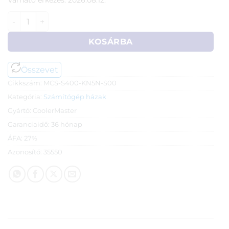
Várható érkezés: 2026.08.12.
CoolerMaster Silencio S400 ház (fekete) mennyiség
KOSÁRBA
Összevet
Cikkszám:
MCS-S400-KN5N-S00
Kategória:
Számítógép házak
Gyártó:
CoolerMaster
Garanciaidő:
36 hónap
ÁFA:
27%
Azonosító:
35550