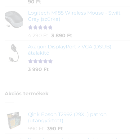
Értékelés
2
90
Ft
4.00
az
5-ből,
Logitech M185 Wireless Mouse - Swift
értékelés
Grey (szürke)
alapján
Értékelés
1
Original
Current
4 290
Ft
3 890
Ft
5.00
az 5-
price
price
ből,
Axagon DisplayPort > VGA (DSUB)
was:
is:
értékelés
átalakító
4
3
alapján
290 Ft.
890 Ft.
Értékelés
1
3 990
Ft
5.00
az 5-
ből,
értékelés
alapján
Akciós termékek
Qink Epson T2992 (29XL) patron
(utángyártott)
Original
Current
990
Ft
390
Ft
price
price