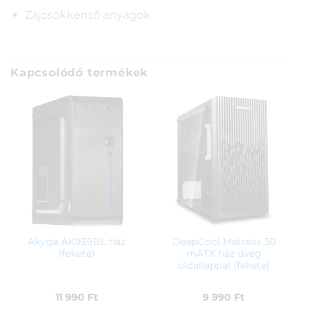
Zajcsökkentő anyagok
Kapcsolódó termékek
Akyga AK939BL ház
DeepCool Matrexx 30
(fekete)
mATX ház üveg
oldallappal (fekete)
11 990
Ft
9 990
Ft