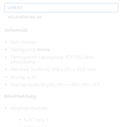
LEÍRÁS
VÉLEMÉNYEK (0)
Jellemzői:
Szín: fekete
Tápegység:
nincs
Támogatott tápegység: ATX PS2 (alsó
elhelyezés)
Méretek (LxWxH): 418 x 210 x 408 mm
Anyag: acél
Alaplap szabványok: Micro-ATX, Mini-ITX
Bővíthetőség
Meghajtóhelyek:
5,25″ hely: 1