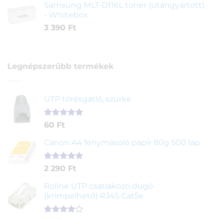
Samsung MLT-D116L toner (utángyártott)
- Whitebox
3 390
Ft
Legnépszerűbb termékek
UTP törésgátló, szürke
Értékelés
1
60
Ft
5.00
az 5-
ből,
Canon A4 fénymásoló papír 80g 500 lap
értékelés
alapján
Értékelés
2
2 290
Ft
5.00
az 5-
ből,
Roline UTP csatlakozó dugó
értékelés
(krimpelhető) RJ45 Cat5e
alapján