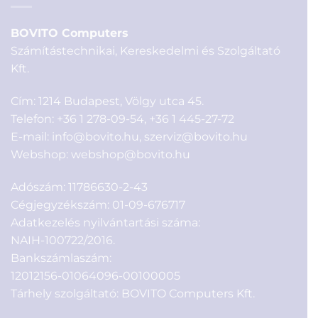
BOVITO Computers
Számítástechnikai, Kereskedelmi és Szolgáltató
Kft.
Cím: 1214 Budapest, Völgy utca 45.
Telefon:
+36 1 278-09-54
,
+36 1 445-27-72
E-mail:
info@bovito.hu
,
szerviz@bovito.hu
Webshop:
webshop@bovito.hu
Adószám: 11786630-2-43
Cégjegyzékszám: 01-09-676717
Adatkezelés nyilvántartási száma:
NAIH-100722/2016.
Bankszámlaszám:
12012156-01064096-00100005
Tárhely szolgáltató: BOVITO Computers Kft.