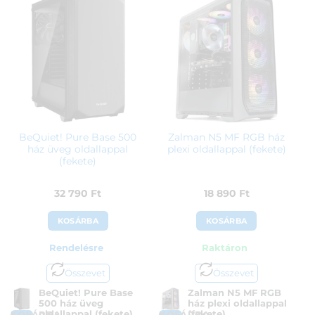
37 790
Ft
25 590
Ft
BeQuiet! Pure Base 500
Zalman N5 MF RGB ház
ház üveg oldallappal
plexi oldallappal (fekete)
(fekete)
32 790
Ft
18 890
Ft
KOSÁRBA
KOSÁRBA
Rendelésre
Raktáron
Összevet
Összevet
BeQuiet! Pure Base
Zalman N5 MF RGB
500 ház üveg
ház plexi oldallappal
oldallappal (fekete)
(fekete)
KOSÁRBA
KOSÁRBA