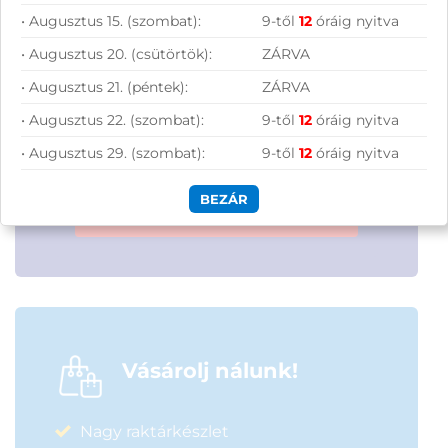
• Augusztus 15. (szombat):
9-től
12
óráig nyitva
• Augusztus 20. (csütörtök):
ZÁRVA
• Augusztus 21. (péntek):
ZÁRVA
Hírlevelünkről bármikor leiratkozhatsz.
• Augusztus 22. (szombat):
9-től
12
óráig nyitva
Elfogadom az
ÁSZF
-ben található
adatkezelési tájékoztatót.
• Augusztus 29. (szombat):
9-től
12
óráig nyitva
BEZÁR
FELIRATKOZOM
Vásárolj nálunk!
Nagy raktárkészlet