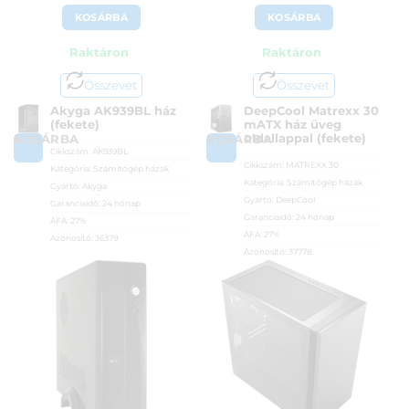
KOSÁRBA
KOSÁRBA
Raktáron
Raktáron
Összevet
Összevet
Akyga AK939BL ház
DeepCool Matrexx 30
(fekete)
mATX ház üveg
oldallappal (fekete)
KOSÁRBA
KOSÁRBA
Cikkszám:
AK939BL
Cikkszám:
MATREXX 30
Kategória:
Számítógép házak
Kategória:
Számítógép házak
Gyártó:
Akyga
Gyártó:
DeepCool
Garanciaidő:
24 hónap
Garanciaidő:
24 hónap
ÁFA:
27%
ÁFA:
27%
Azonosító:
36379
Azonosító:
37778
11 990
Ft
9 990
Ft