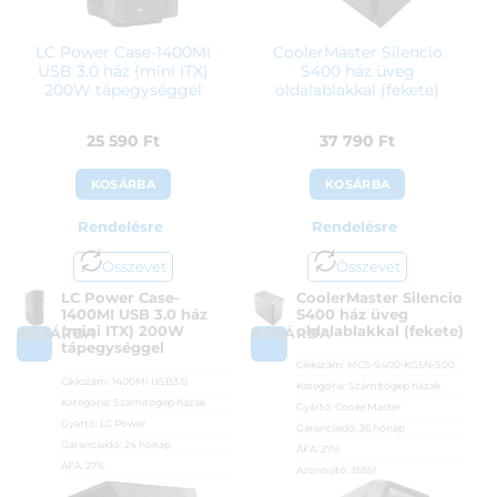
LC Power Case-1400MI
CoolerMaster Silencio
USB 3.0 ház (mini ITX)
S400 ház üveg
200W tápegységgel
oldalablakkal (fekete)
25 590
Ft
37 790
Ft
KOSÁRBA
KOSÁRBA
Rendelésre
Rendelésre
Összevet
Összevet
LC Power Case-
CoolerMaster Silencio
1400MI USB 3.0 ház
S400 ház üveg
(mini ITX) 200W
oldalablakkal (fekete)
KOSÁRBA
KOSÁRBA
tápegységgel
Cikkszám:
MCS-S400-KG5N-S00
Cikkszám:
1400MI USB3.0
Kategória:
Számítógép házak
Kategória:
Számítógép házak
Gyártó:
CoolerMaster
Gyártó:
LC Power
Garanciaidő:
36 hónap
Garanciaidő:
24 hónap
ÁFA:
27%
ÁFA:
27%
Azonosító:
35551
Azonosító:
26237