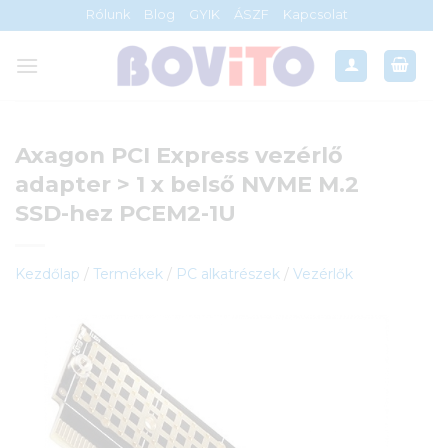
Skip
Rólunk
Blog
GYIK
ÁSZF
Kapcsolat
to
content
Axagon PCI Express vezérlő
adapter > 1 x belső NVME M.2
SSD-hez PCEM2-1U
Kezdőlap
/
Termékek
/
PC alkatrészek
/
Vezérlők