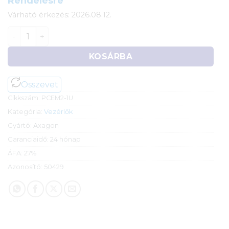
Rendelésre
Várható érkezés: 2026.08.12.
Axagon PCI Express vezérlő adapter > 1 x belső NVME
KOSÁRBA
Összevet
Cikkszám:
PCEM2-1U
Kategória:
Vezérlők
Gyártó:
Axagon
Garanciaidő:
24 hónap
ÁFA:
27%
Azonosító:
50429