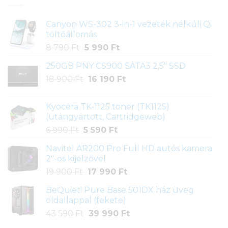
Canyon WS-302 3-in-1 vezeték nélküli Qi
töltőállomás
Original
Current
8 790
Ft
5 990
Ft
price
price
250GB PNY CS900 SATA3 2,5" SSD
was:
is:
Original
Current
18 900
Ft
8
16 190
Ft
5
price
price
790 Ft.
990 Ft.
was:
is:
Kyocera TK-1125 toner (TK1125)
18
16
(utángyártott, Cartridgeweb)
900 Ft.
190 Ft.
Original
Current
6 990
Ft
5 590
Ft
price
price
Navitel AR200 Pro Full HD autós kamera
was:
is:
2"-os kijelzővel
6
5
Original
Current
19 900
Ft
17 990
Ft
990 Ft.
590 Ft.
price
price
BeQuiet! Pure Base 501DX ház üveg
was:
is:
oldallappal (fekete)
19
17
Original
Current
43 590
Ft
39 990
Ft
900 Ft.
990 Ft.
price
price