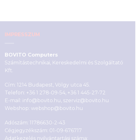
was:
is:
43
39
590 Ft.
990 Ft.
IMPRESSZUM
BOVITO Computers
Számítástechnikai, Kereskedelmi és Szolgáltató
Kft.
Cím: 1214 Budapest, Völgy utca 45.
Telefon:
+36 1 278-09-54
,
+36 1 445-27-72
E-mail:
info@bovito.hu
,
szerviz@bovito.hu
Webshop:
webshop@bovito.hu
Adószám: 11786630-2-43
Cégjegyzékszám: 01-09-676717
Adatkezelés nyilvántartási száma: