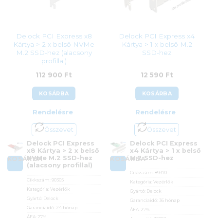
Delock PCI Express x8
Delock PCI Express x4
Kártya > 2 x belső NVMe
Kártya > 1 x belső M.2
M.2 SSD-hez (alacsony
SSD-hez
profillal)
112 900
Ft
12 590
Ft
KOSÁRBA
KOSÁRBA
Rendelésre
Rendelésre
Összevet
Összevet
Delock PCI Express
Delock PCI Express
x8 Kártya > 2 x belső
x4 Kártya > 1 x belső
NVMe M.2 SSD-hez
M.2 SSD-hez
KOSÁRBA
KOSÁRBA
(alacsony profillal)
Cikkszám:
89370
Cikkszám:
90305
Kategória:
Vezérlők
Kategória:
Vezérlők
Gyártó:
Delock
Gyártó:
Delock
Garanciaidő:
36 hónap
Garanciaidő:
24 hónap
ÁFA:
27%
ÁFA:
27%