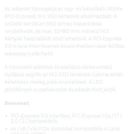
Az adapter támogatja az egy- és kétoldalú MVMe
(PCI-Express) M.2 SSD lemezek alkalmazását. A
szűkítő korlátlan SSD lemez kapacitással
rendelkezik, és max. 22×80 mm méretű M.2
kártyák használatát teszi lehetővé. A PCI-Express
3.0 4-lane interfésznek köszönhetően akár 8GBps
sebesség is elérhető.
A hővezető alátétek és szellőző rézbevonatú
nyílások segítik az M.2 SSD lemezek üzeme során
keletkező meleg jobb elvezetését. A LED
jelzőfények a csatlakozást és adatátvitelt jelzik.
Bemenet:
PCI-Express 3.0 interfész, PCI-Express 1.0a / 1.1 /
2.0 / 2.1 kompatibilis.
x4 / x8 / x16 PCIe slotokkal kompatibilis 4-Lane
vonalak száma.