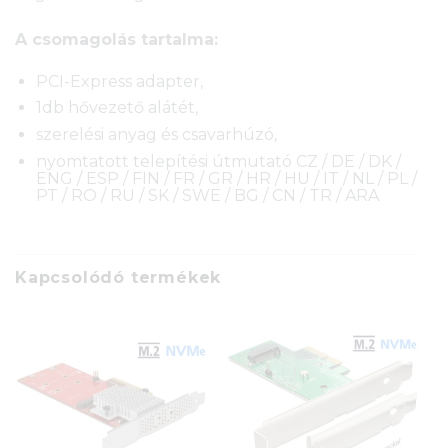
A csomagolás tartalma:
PCI-Express adapter,
1db hővezető alátét,
szerelési anyag és csavarhúzó,
nyomtatott telepítési útmutató CZ / DE / DK /
ENG / ESP / FIN / FR / GR / HR / HU / IT / NL / PL /
PT / RO / RU / SK / SWE / BG / CN / TR / ARA
Kapcsolódó termékek