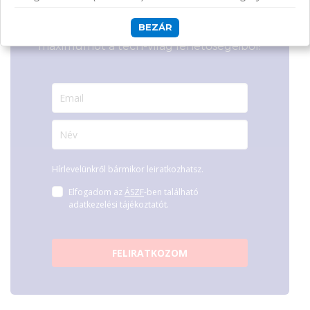
Csatlakozz
tanulásról vagy szórakozásról!
BEZÁR
hírleveles közösségünkhöz, és hozd ki a
maximumot a tech-világ lehetőségeiből!
Hírlevelünkről bármikor leiratkozhatsz.
Elfogadom az
ÁSZF
-ben található
adatkezelési tájékoztatót.
FELIRATKOZOM