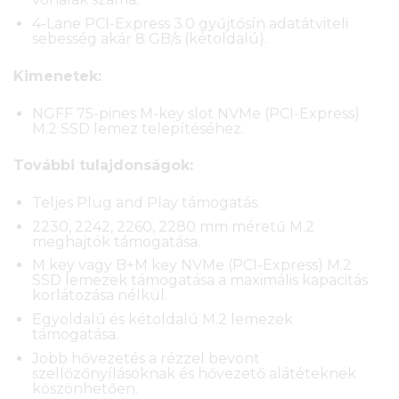
4-Lane PCI-Express 3.0 gyűjtősín adatátviteli
sebesség akár 8 GB/s (kétoldalú).
Kimenetek:
NGFF 75-pines M-key slot NVMe (PCI-Express)
M.2 SSD lemez telepítéséhez.
További tulajdonságok:
Teljes Plug and Play támogatás.
2230, 2242, 2260, 2280 mm méretű M.2
meghajtók támogatása.
M key vagy B+M key NVMe (PCI-Express) M.2
SSD lemezek támogatása a maximális kapacitás
korlátozása nélkül.
Egyoldalú és kétoldalú M.2 lemezek
támogatása.
Jobb hővezetés a rézzel bevont
szellőzőnyílásoknak és hővezető alátéteknek
köszönhetően.