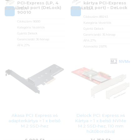
PCI-Express (LP, 4
kártya PCI-Express
belső port (DeLock)
x1 (2 port) – DeLock
KOSÁRBA
KOSÁRBA
90010
Cikkszám:
89243
Cikkszám:
90010
Kategória:
Vezérlők
Kategória:
Vezérlők
Gyártó:
Delock
Gyártó:
Delock
Garanciaidő:
36 hónap
Garanciaidő:
36 hónap
ÁFA:
27%
ÁFA:
27%
Azonosító:
25076
Azonosító:
40866
15 990
Ft
18 990
Ft
Akasa PCI Express x4
Delock PCI Express x4
adapterkártya > 1 x belső
Kártya > 1 x belső NVMe
M.2 SSD-hez
M.2 SSD-hez, 110 mm
hűtőbordával