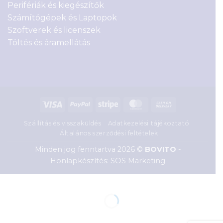
Perifériák és kiegészítők
Számítógépek és Laptopok
Szoftverek és licenszek
Töltés és áramellátás
Visa
PayPal
Stripe
MasterCard
Cash
On
Szállítás és visszaküldés
Adatkezelési tájékoztató
Delivery
Általános szerződési feltételek
Minden jog fenntartva 2026 ©
BOVITO
-
Honlapkészítés: SOS Marketing