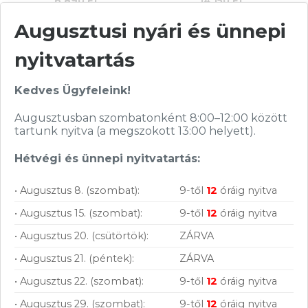
6 890
Ft
14 150
Ft
Augusztusi nyári és ünnepi
KOSÁRBA
KOSÁRBA
nyitvatartás
Rendelésre
Rendelésre
Összevet
Összevet
Kedves Ügyfeleink!
Akasa PCI Express
Delock PCI Express
x4 adapterkártya > 1
x4 Kártya > 1 x belső
Augusztusban szombatonként 8:00–12:00 között
x belső M.2 SSD-hez
NVMe M.2 SSD-hez,
KOSÁRBA
KOSÁRBA
110 mm
tartunk nyitva (a megszokott 13:00 helyett).
hűtőbordával
Cikkszám:
AK-PCCM2P-01
Kategória:
Vezérlők
Hétvégi és ünnepi nyitvatartás:
Cikkszám:
89577
Gyártó:
Akasa
Kategória:
Vezérlők
Garanciaidő:
24 hónap
Gyártó:
Delock
• Augusztus 8. (szombat):
9-től
12
óráig nyitva
ÁFA:
27%
Garanciaidő:
36 hónap
Azonosító:
33167
• Augusztus 15. (szombat):
9-től
12
óráig nyitva
ÁFA:
27%
6 890
Ft
Azonosító:
36180
• Augusztus 20. (csütörtök):
ZÁRVA
14 150
Ft
Feliratkozás hírlevélre
• Augusztus 21. (péntek):
ZÁRVA
• Augusztus 22. (szombat):
9-től
12
óráig nyitva
Segítünk megtalálni a számodra legjobb
megoldásokat, legyen szó munkáról,
• Augusztus 29. (szombat):
9-től
12
óráig nyitva