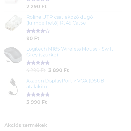
Értékelés
2
2 290
Ft
5.00
az 5-
ből,
Roline UTP csatlakozó dugó
értékelés
(krimpelhető) RJ45 Cat5e
alapján
Értékelés
2
90
Ft
4.00
az
5-ből,
Logitech M185 Wireless Mouse - Swift
értékelés
Grey (szürke)
alapján
Értékelés
1
Original
Current
4 290
Ft
3 890
Ft
5.00
az 5-
price
price
ből,
Axagon DisplayPort > VGA (DSUB)
was:
is:
értékelés
átalakító
4
3
alapján
290 Ft.
890 Ft.
Értékelés
1
3 990
Ft
5.00
az 5-
ből,
értékelés
alapján
Akciós termékek