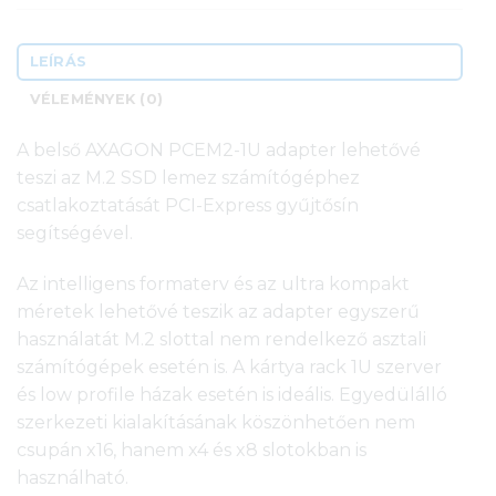
LEÍRÁS
VÉLEMÉNYEK (0)
A belső AXAGON PCEM2-1U adapter lehetővé
teszi az M.2 SSD lemez számítógéphez
csatlakoztatását PCI-Express gyűjtősín
segítségével.
Az intelligens formaterv és az ultra kompakt
méretek lehetővé teszik az adapter egyszerű
használatát M.2 slottal nem rendelkező asztali
számítógépek esetén is. A kártya rack 1U szerver
és low profile házak esetén is ideális. Egyedülálló
szerkezeti kialakításának köszönhetően nem
csupán x16, hanem x4 és x8 slotokban is
használható.