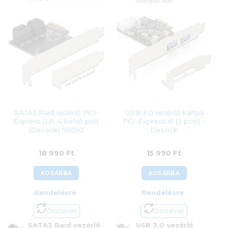
Azonosító:
30093
Azonosító:
36016
12 590
Ft
112 900
Ft
SATA3 Raid vezérlő PCI-
USB 3.0 vezérlő kártya
Express (LP, 4 belső port
PCI-Express x1 (2 port) –
(DeLock) 90010
DeLock
18 990
Ft
15 990
Ft
KOSÁRBA
KOSÁRBA
Rendelésre
Rendelésre
Összevet
Összevet
SATA3 Raid vezérlő
USB 3.0 vezérlő