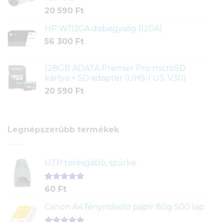
20 590
Ft
HP W1120A dobegység (120A)
56 300
Ft
128GB ADATA Premier Pro microSD
kártya + SD adapter (UHS-I U3, V30)
20 590
Ft
Legnépszerűbb termékek
UTP törésgátló, szürke
Értékelés
1
60
Ft
5.00
az 5-
ből,
Canon A4 fénymásoló papír 80g 500 lap
értékelés
alapján