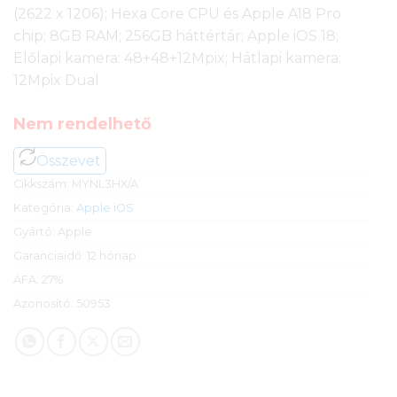
(2622 x 1206); Hexa Core CPU és Apple A18 Pro
chip; 8GB RAM; 256GB háttértár; Apple iOS 18;
Előlapi kamera: 48+48+12Mpix; Hátlapi kamera:
12Mpix Dual
Nem rendelhető
Összevet
Cikkszám:
MYNL3HX/A
Kategória:
Apple iOS
Gyártó:
Apple
Garanciaidő:
12 hónap
ÁFA:
27%
Azonosító:
50953