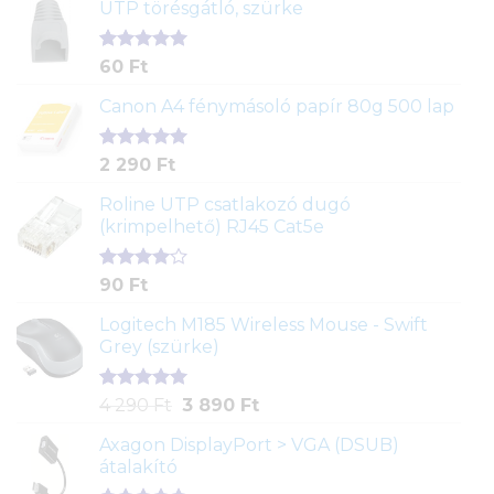
UTP törésgátló, szürke
Értékelés
1
60
Ft
5.00
az 5-
ből,
Canon A4 fénymásoló papír 80g 500 lap
értékelés
alapján
Értékelés
2
2 290
Ft
5.00
az 5-
ből,
Roline UTP csatlakozó dugó
értékelés
(krimpelhető) RJ45 Cat5e
alapján
Értékelés
2
90
Ft
4.00
az
5-ből,
Logitech M185 Wireless Mouse - Swift
értékelés
Grey (szürke)
alapján
Értékelés
1
Original
Current
4 290
Ft
3 890
Ft
5.00
az 5-
price
price
ből,
Axagon DisplayPort > VGA (DSUB)
was:
is:
értékelés
átalakító
4
3
alapján