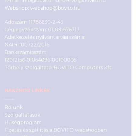
E-mail:
info@bovito.hu
,
szerviz@bovito.hu
Webshop:
webshop@bovito.hu
Adószám: 11786630-2-43
Cégjegyzékszám: 01-09-676717
Adatkezelés nyilvántartási száma:
NAIH-100722/2016.
Bankszámlaszám:
12012156-01064096-00100005
Tárhely szolgáltató: BOVITO Computers Kft.
HASZNOS LINKEK
Rólunk
Szolgáltatások
Hűségprogram
Fizetés és szállítás a BOVITO webshopban