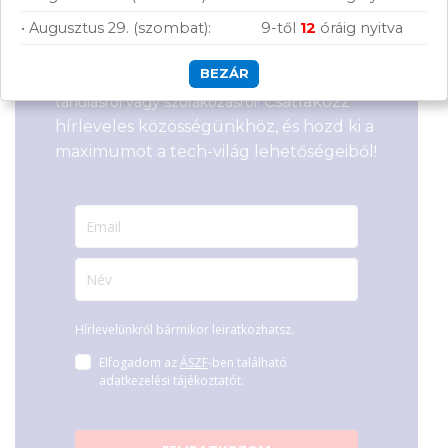
Feliratkozás hírlevélre
Azonosító:
55303
Azonosító:
54065
• Augusztus 29. (szombat):
9-től
12
óráig nyitva
322 900
Ft
435 900
Ft
Segítünk megtalálni a számodra legjobb
BEZÁR
megoldásokat, legyen szó munkáról,
Csatlakozz
tanulásról vagy szórakozásról!
hírleveles közösségünkhöz, és hozd ki a
maximumot a tech-világ lehetőségeiből!
Hírlevelünkről bármikor leiratkozhatsz.
Elfogadom az
ÁSZF
-ben található
adatkezelési tájékoztatót.