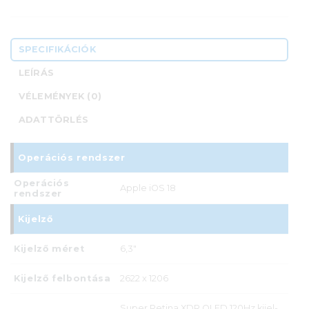
SPECIFIKÁCIÓK
LEÍRÁS
VÉLEMÉNYEK (0)
ADATTÖRLÉS
Operációs rendszer
Operációs
Apple iOS 18
rendszer
Kijelző
Kijelző méret
6,3"
Kijelző felbontása
2622 x 1206
Super Retina XDR OLED 120Hz kijel­