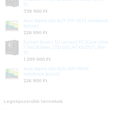
11)
739 900
Ft
Acer Aspire Lite AL17-31P-35T2 notebook
(ezüst)
228 990
Ft
Épített Bovito 3D tervező PC (Core Ultra
7, 64GB RAM, 2TB SSD, RTX5070Ti, Win
11)
1 299 000
Ft
Acer Aspire Lite AL15-45P-R5HK
notebook (ezüst)
226 900
Ft
Legnépszerűbb termékek