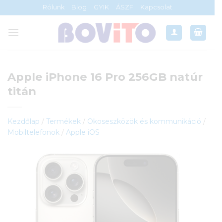
Skip
Rólunk
Blog
GYIK
ÁSZF
Kapcsolat
to
content
Apple iPhone 16 Pro 256GB natúr
titán
Kezdőlap
/
Termékek
/
Okoseszközök és kommunikáció
/
Mobiltelefonok
/
Apple iOS