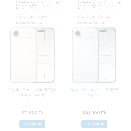
háttértár; Apple iOS 26; Előlapi
háttértár; Apple iOS 26; Előlapi
kamera: 48Mpix; Hátlapi
kamera: 48Mpix; Hátlapi
kamera: 12Mpix
kamera: 12Mpix
Cikkszám:
MG2L4HX/A
Cikkszám:
MG2Q4HX/A
Kategória:
Apple iOS
Kategória:
Apple iOS
Gyártó:
Apple
Gyártó:
Apple
Garanciaidő:
36 hónap
Garanciaidő:
36 hónap
ÁFA:
27%
ÁFA:
27%
Azonosító:
54064
Azonosító:
54068
401 900
Ft
511 900
Ft
Apple iPhone Air 512GB
Apple iPhone Air 256GB
világos arany
égkék
511 900
Ft
401 900
Ft
KOSÁRBA
KOSÁRBA