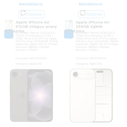
Rendelésre
Rendelésre
Összevet
Összevet
Apple iPhone Air
Apple iPhone Air
512GB világos arany
256GB égkék
KOSÁRBA
KOSÁRBA
6,5″ Super Retina XDR OLED
6,5″ Super Retina XDR OLED
120Hz érintőkijelző (2736 x
120Hz érintőkijelző (2736 x
1260); Hexa Core CPU és Apple
1260); Hexa Core CPU és Apple
A19 Pro chip; 12GB RAM; 512GB
A19 Pro chip; 12GB RAM; 256GB
háttértár; Apple iOS 26; Előlapi
háttértár; Apple iOS 26; Előlapi
kamera: 48Mpix; Hátlapi
kamera: 48Mpix; Hátlapi
kamera: 12Mpix
kamera: 12Mpix
Cikkszám:
MG2U4HX/A
Cikkszám:
MG2P4HX/A
Kategória:
Apple iOS
Kategória:
Apple iOS
Gyártó:
Apple
Gyártó:
Apple
Garanciaidő:
36 hónap
Garanciaidő:
36 hónap
ÁFA:
27%
ÁFA:
27%
Azonosító:
54070
Azonosító:
54066
511 900
Ft
401 900
Ft