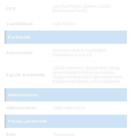
van (GLONASS, Galileo, QZSS,
GPS
BeiDou és NavIC)
Csatlakozó
USB Type-C
Érzékelők
Arcazonosítás a TrueDepth
Azonosítás
kamerával (Face ID)
LiDAR-szkenner, Barométer, Nagy
dinamikatartományú giroszkóp,
Egyéb érzékelők
Magas méréshatárú gyorsulásmérő,
Közelítésérzékelő, Két fényérzéke
Akkumulátor
Akkumulátor
3582 mAh Li-ION
Fizikai jellemzők
Szín
Titánszürke