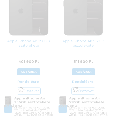
Apple iPhone Air 256GB
Apple iPhone Air 512GB
asztofekete
asztofekete
401 900
Ft
511 900
Ft
KOSÁRBA
KOSÁRBA
Rendelésre
Rendelésre
Összevet
Összevet
Apple iPhone Air
Apple iPhone Air
256GB asztofekete
512GB asztofekete
KOSÁRBA
KOSÁRBA
6,5″ Super Retina XDR OLED
6,5″ Super Retina XDR OLED
120Hz érintőkijelző (2736 x
120Hz érintőkijelző (2736 x
1260); Hexa Core CPU és Apple
1260); Hexa Core CPU és Apple
A19 Pro chip; 12GB RAM; 256GB
A19 Pro chip; 12GB RAM; 512GB