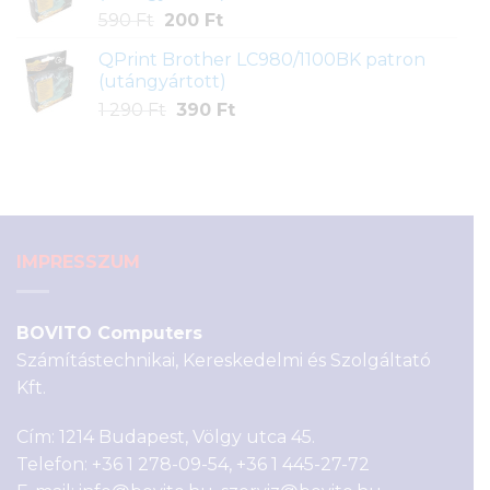
Original
Current
590
Ft
200
Ft
price
price
QPrint Brother LC980/1100BK patron
was:
is:
(utángyártott)
590 Ft.
200 Ft.
Original
Current
1 290
Ft
390
Ft
price
price
was:
is:
1
390 Ft.
290 Ft.
IMPRESSZUM
BOVITO Computers
Számítástechnikai, Kereskedelmi és Szolgáltató
Kft.
Cím: 1214 Budapest, Völgy utca 45.
Telefon:
+36 1 278-09-54
,
+36 1 445-27-72