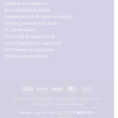
Kábelek és átalakítók
Nyomtatás és kellékei
Okoseszközök és kommunikáció
Otthon, okosotthon, iroda
PC alkatrészek
Perifériák és kiegészítők
Számítógépek és Laptopok
Szoftverek és licenszek
Töltés és áramellátás
Visa
PayPal
Stripe
MasterCard
Cash
On
Szállítás és visszaküldés
Adatkezelési tájékoztató
Delivery
Általános szerződési feltételek
Minden jog fenntartva 2026 ©
BOVITO
-