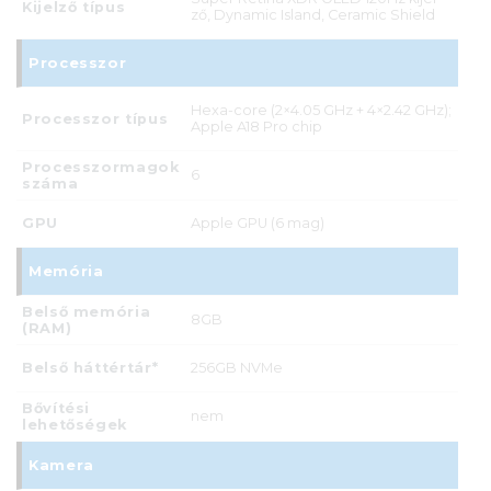
Kijelző típus
ző, Dynamic Island, Ceramic Shield
Processzor
Hexa-core (2×4.05 GHz + 4×2.42 GHz);
Processzor típus
Apple A18 Pro chip
Processzormagok
6
száma
GPU
Apple GPU (6 mag)
Memória
Belső memória
8GB
(RAM)
Belső háttértár*
256GB NVMe
Bővítési
nem
lehetőségek
Kamera