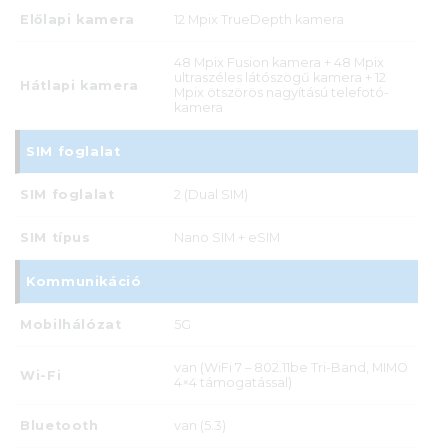
Előlapi kamera
12 Mpix TrueDepth kamera
48 Mpix Fusion kamera + 48 Mpix
ultraszéles látószögű kamera + 12
Hátlapi kamera
Mpix ötszörös nagyítású tele­fotó­
kamera
SIM foglalat
SIM foglalat
2 (Dual SIM)
SIM típus
Nano SIM + eSIM
Kommunikáció
Mobilhálózat
5G
van (WiFi 7 – 802.11be Tri-Band, MIMO
Wi-Fi
4×4 támogatással)
Bluetooth
van (5.3)