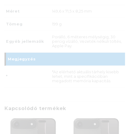
Méret
149,6 x 71,5 x 8,25 mm
Tömeg
199 g
Porálló, 6 méteres mélységig, 30
Egyéb jellemzők
percig vízálló, Vezeték nélküli töltés,
Apple Pay
Megjegyzés
*Az elérhető aktuális tárhely kisebb
*
lehet, mint a specifikációban
megadott memória kapacitás.
Kapcsolódó termékek