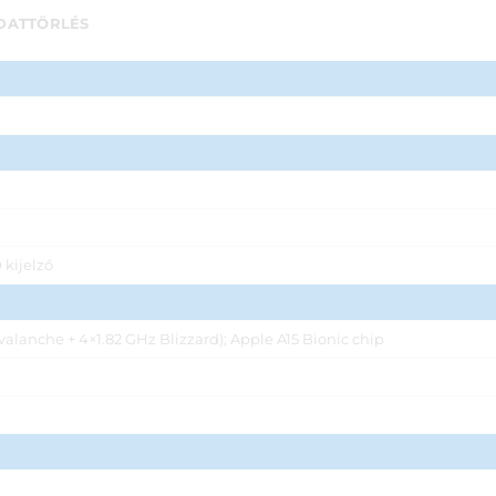
DATTÖRLÉS
ijel­ző
alanche + 4×1.82 GHz Blizzard); Apple A15 Bionic chip