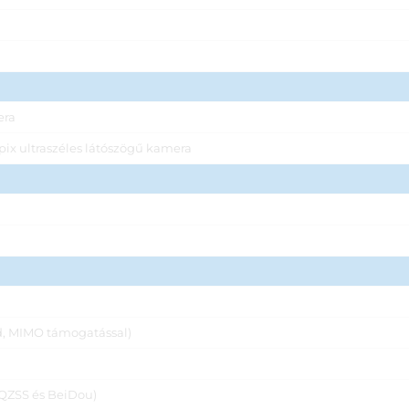
era
pix ultraszéles látószögű kamera
d, MIMO támogatással)
 QZSS és BeiDou)