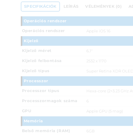
SPECIFIKÁCIÓK
LEÍRÁS
VÉLEMÉNYEK (0)
A
Operációs rendszer
Operációs rendszer
Apple iOS 16
Kijelző
Kijelző méret
6,1"
Kijelző felbontása
2532 x 1170
Kijelző típus
Super Retina XDR OLED k
Processzor
Processzor típus
Hexa-core (2×3.23 GHz Av
Processzormagok száma
6
GPU
Apple GPU (5 mag)
Memória
Belső memória (RAM)
6GB