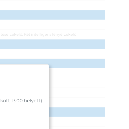
sérzékelő, Két intelligens fényérzékelő
tt 13:00 helyett).
ás.