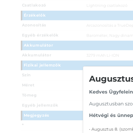
Csatlakozó
Lightning csatlakozó
Érzékelők
Azonosítás
Arcazonosítás a TrueDep
Egyéb érzékelők
Barométer, Nagy dinami
Akkumulátor
Akkumulátor
3279 mAh Li-ION
Fizikai jellemzők
Szín
Csillagfény
Augusztusi
Méret
146,7 x 71,5 x 7,8 mm
Kedves Ügyfelein
Tömeg
172 g
Augusztusban szom
Egyéb jellemzők
Porálló, 6 méteres mélys
Hétvégi és ünnepi
Megjegyzés
*
*Az elérhető aktuális t
• Augusztus 8. (szomb