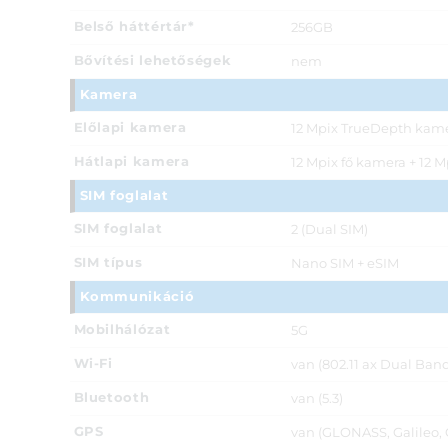
Belső háttértár*
256GB
Bővítési lehetőségek
nem
Kamera
Előlapi kamera
12 Mpix TrueDepth kam
Hátlapi kamera
12 Mpix fő kamera + 12 M
SIM foglalat
SIM foglalat
2 (Dual SIM)
SIM típus
Nano SIM + eSIM
Kommunikáció
Mobilhálózat
5G
Wi-Fi
van (802.11 ax Dual Ban
Bluetooth
van (5.3)
GPS
van (GLONASS, Galileo,