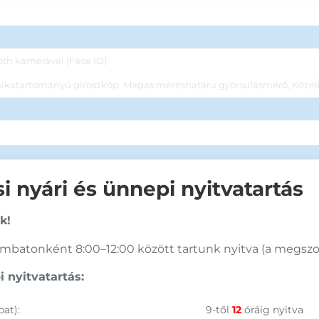
th kamerával (Face ID)
katartományú giroszkóp, Magas méréshatárú gyorsulásmérő, Közelíté
 nyári és ünnepi nyitvatartás
k!
batonként 8:00–12:00 között tartunk nyitva (a megszoko
égig, 30 percig vízálló, Vezeték nélküli töltés, Apple Pay
 nyitvatartás:
árhely kisebb lehet, mint a specifikációban megadott memória kapacit
at):
9-től
12
óráig nyitva