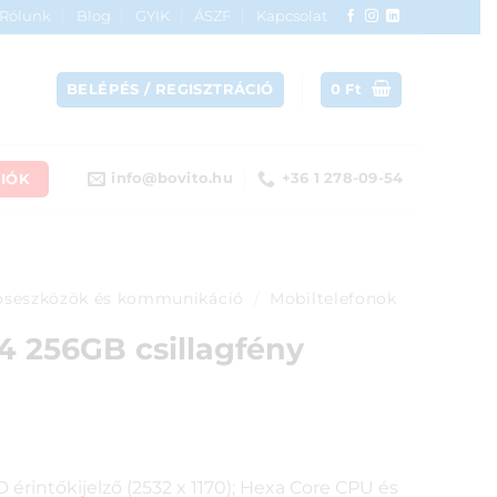
Rólunk
Blog
GYIK
ÁSZF
Kapcsolat
BELÉPÉS / REGISZTRÁCIÓ
0
Ft
IÓK
info@bovito.hu
+36 1 278-09-54
seszközök és kommunikáció
/
Mobiltelefonok
4 256GB csillagfény
érintőkijelző (2532 x 1170); Hexa Core CPU és