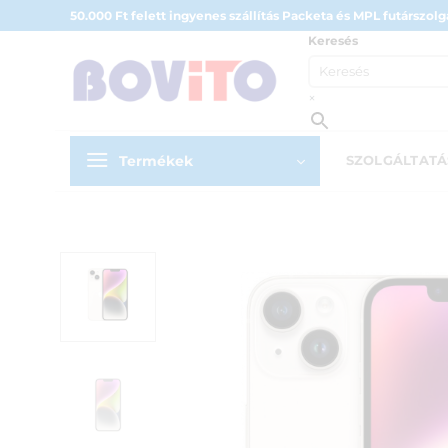
Skip
50.000 Ft felett ingyenes szállítás Packeta és MPL futárszolgá
to
Keresés
content
×
Termékek
SZOLGÁLTAT