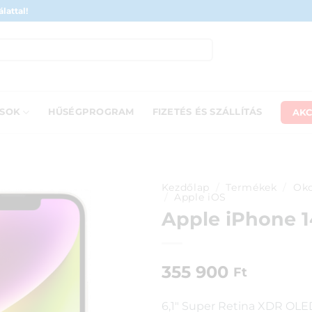
lattal!
AKC
ÁSOK
HŰSÉGPROGRAM
FIZETÉS ÉS SZÁLLÍTÁS
Kezdőlap
/
Termékek
/
Oko
/
Apple iOS
Apple iPhone 1
355 900
Ft
6,1″ Super Retina XDR OLED 