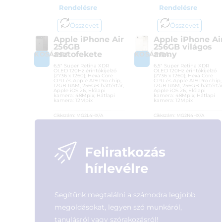
Rendelésre
Rendelésre
Összevet
Összevet
Apple iPhone Air
Apple iPhone Ai
256GB
256GB világos
asztofekete
arany
KOSÁRBA
KOSÁRBA
6,5″ Super Retina XDR
6,5″ Super Retina XDR
OLED 120Hz érintőkijelző
OLED 120Hz érintőkijelző
(2736 x 1260); Hexa Core
(2736 x 1260); Hexa Core
CPU és Apple A19 Pro chip;
CPU és Apple A19 Pro chip;
12GB RAM; 256GB háttértár;
12GB RAM; 256GB háttértár
Apple iOS 26; Előlapi
Apple iOS 26; Előlapi
kamera: 48Mpix; Hátlapi
kamera: 48Mpix; Hátlapi
kamera: 12Mpix
kamera: 12Mpix
Cikkszám:
MG2L4HX/A
Cikkszám:
MG2N4HX/A
Kategória:
Apple iOS
Kategória:
Apple iOS
Gyártó:
Apple
Gyártó:
Apple
Garanciaidő:
36 hónap
Garanciaidő:
36 hónap
Feliratkozás
ÁFA:
27%
ÁFA:
27%
Azonosító:
54064
Azonosító:
54065
hírlevélre
401 900
Ft
435 900
Ft
Segítünk megtalálni a számodra legjobb
megoldásokat, legyen szó munkáról,
tanulásról vagy szórakozásról!