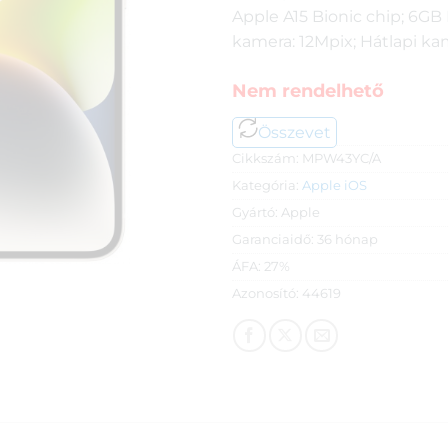
Apple A15 Bionic chip; 6GB 
kamera: 12Mpix; Hátlapi ka
Nem rendelhető
Összevet
Cikkszám:
MPW43YC/A
Kategória:
Apple iOS
Gyártó:
Apple
Garanciaidő:
36 hónap
ÁFA:
27%
Azonosító:
44619