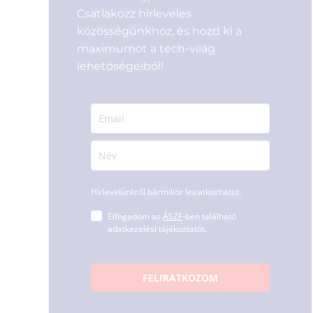
Csatlakozz hírleveles
közösségünkhöz, és hozd ki a
maximumot a tech-világ
lehetőségeiből!
Hírlevelünkről bármikor leiratkozhatsz.
Elfogadom az
ÁSZF
-ben található
adatkezelési tájékoztatót.
FELIRATKOZOM