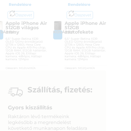
Rendelésre
Rendelésre
Összevet
Összevet
Apple iPhone Air
Apple iPhone Air
512GB világos
512GB
arany
asztofekete
OSÁRBA
KOSÁRBA
6,5″ Super Retina XDR
6,5″ Super Retina XDR
OLED 120Hz érintőkijelző
OLED 120Hz érintőkijelző
(2736 x 1260); Hexa Core
(2736 x 1260); Hexa Core
CPU és Apple A19 Pro chip;
CPU és Apple A19 Pro chip;
12GB RAM; 512GB háttértár;
12GB RAM; 512GB háttértár;
Apple iOS 26; Előlapi
Apple iOS 26; Előlapi
kamera: 48Mpix; Hátlapi
kamera: 48Mpix; Hátlapi
kamera: 12Mpix
kamera: 12Mpix
Cikkszám:
MG2U4HX/A
Cikkszám:
MG2Q4HX/A
Kategória:
Apple iOS
Kategória:
Apple iOS
Gyártó:
Apple
Gyártó:
Apple
Garanciaidő:
36 hónap
Garanciaidő:
36 hónap
Szállítás, fizetés:
ÁFA:
27%
ÁFA:
27%
Azonosító:
54070
Azonosító:
54068
511 900
Ft
511 900
Ft
Gyors kiszállítás
Raktáron lévő termékeink
legkésőbb a megrendelést
követkető munkanapon feladásra