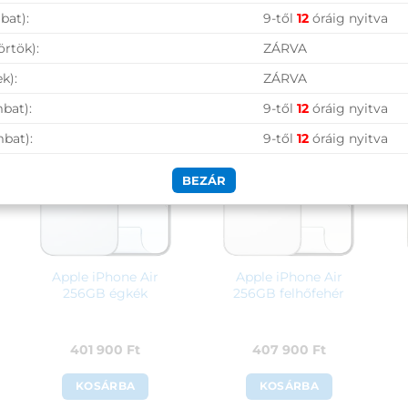
bat):
9-től
12
óráig nyitva
örtök):
ZÁRVA
k):
ZÁRVA
bat):
9-től
12
óráig nyitva
mbat):
9-től
12
óráig nyitva
BEZÁR
Apple iPhone Air
Apple iPhone Air
256GB égkék
256GB felhőfehér
401 900
Ft
407 900
Ft
KOSÁRBA
KOSÁRBA