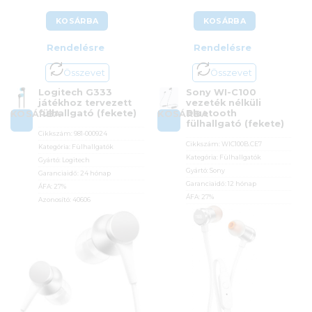
KOSÁRBA
KOSÁRBA
Rendelésre
Rendelésre
Összevet
Összevet
Logitech G333
Sony WI-C100
játékhoz tervezett
vezeték nélküli
fülhallgató (fekete)
Bluetooth
KOSÁRBA
KOSÁRBA
fülhallgató (fekete)
Cikkszám:
981-000924
Cikkszám:
WIC100B.CE7
Kategória:
Fülhallgatók
Kategória:
Fülhallgatók
Gyártó:
Logitech
Gyártó:
Sony
Garanciaidő:
24 hónap
Garanciaidő:
12 hónap
ÁFA:
27%
ÁFA:
27%
Azonosító:
40606
Azonosító:
44156
16 490
Ft
12 890
Ft