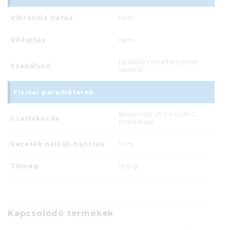
Vibrációs hatás
nem
Világítás
nem
Nyakpánton elhelyezett
Szabályzó
vezérlő
Fizikai paraméterek
Bluetooth v5.0 + USB-C
Csatlakozás
(töltéshez)
Vezeték nélküli hatótáv
10 m
Tömeg
18,6 g
Kapcsolódó termékek