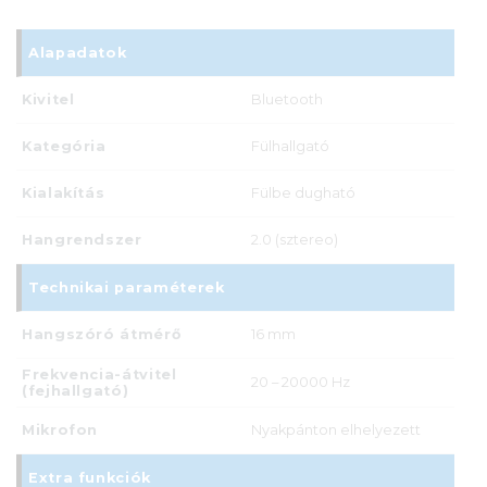
Alapadatok
Kivitel
Bluetooth
Kategória
Fülhallgató
Kialakítás
Fülbe dugható
Hangrendszer
2.0 (sztereo)
Technikai paraméterek
Hangszóró átmérő
16 mm
Frekvencia-átvitel
20 – 20000 Hz
(fejhallgató)
Mikrofon
Nyakpánton elhelyezett
Extra funkciók