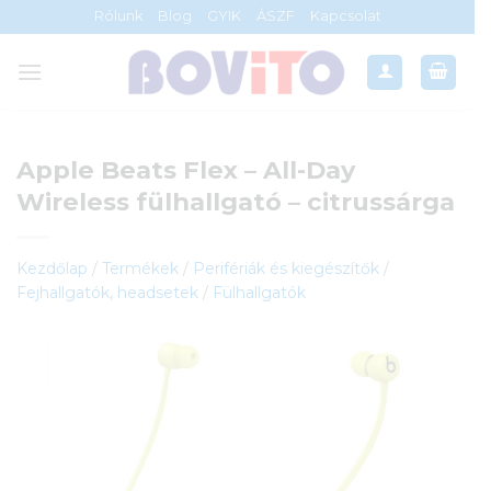
Skip
Rólunk
Blog
GYIK
ÁSZF
Kapcsolat
to
content
Apple Beats Flex – All-Day
Wireless fülhallgató – citrussárga
Kezdőlap
/
Termékek
/
Perifériák és kiegészítők
/
Fejhallgatók, headsetek
/
Fülhallgatók