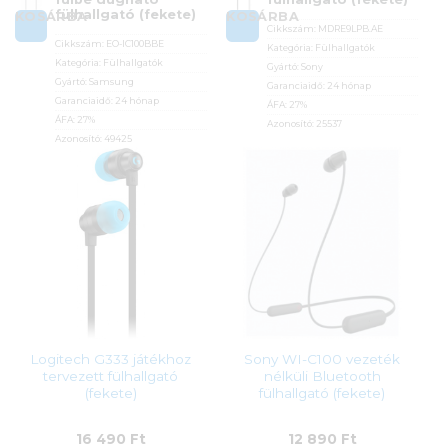
fülhallgató (fekete)
KOSÁRBA
KOSÁRBA
Cikkszám:
MDRE9LPB.AE
Cikkszám:
EO-IC100BBE
Kategória:
Fülhallgatók
Kategória:
Fülhallgatók
Gyártó:
Sony
Gyártó:
Samsung
Garanciaidő:
24 hónap
Garanciaidő:
24 hónap
ÁFA:
27%
ÁFA:
27%
Azonosító:
25537
Azonosító:
49425
2 990
Ft
6 990
Ft
Logitech G333 játékhoz
Sony WI-C100 vezeték
tervezett fülhallgató
nélküli Bluetooth
(fekete)
fülhallgató (fekete)
16 490
Ft
12 890
Ft