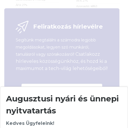
ÁFA:
27%
ÁFA:
27%
Azonosító:
48163
Azonosító:
37088
12 990
Ft
2 590
Ft
Feliratkozás hírlevélre
Segítünk megtalálni a számodra legjobb
megoldásokat, legyen szó munkáról,
Csatlakozz
tanulásról vagy szórakozásról!
hírleveles közösségünkhöz, és hozd ki a
maximumot a tech-világ lehetőségeiből!
Augusztusi nyári és ünnepi
nyitvatartás
Hírlevelünkről bármikor leiratkozhatsz.
Kedves Ügyfeleink!