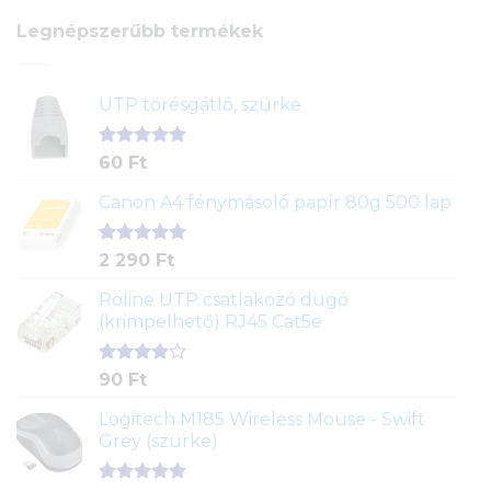
Legnépszerűbb termékek
UTP törésgátló, szürke
Értékelés
1
60
Ft
5.00
az 5-
ből,
Canon A4 fénymásoló papír 80g 500 lap
értékelés
alapján
Értékelés
2
2 290
Ft
5.00
az 5-
ből,
Roline UTP csatlakozó dugó
értékelés
(krimpelhető) RJ45 Cat5e
alapján
Értékelés
2
90
Ft
4.00
az
5-ből,
Logitech M185 Wireless Mouse - Swift
értékelés
Grey (szürke)
alapján