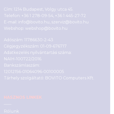
Cím: 1214 Budapest, Völgy utca 45.
Telefon:
+36 1 278-09-54
,
+36 1 445-27-72
E-mail:
info@bovito.hu
,
szerviz@bovito.hu
Webshop:
webshop@bovito.hu
Adószám: 11786630-2-43
Cégjegyzékszám: 01-09-676717
Adatkezelés nyilvántartási száma:
NAIH-100722/2016.
Bankszámlaszám:
12012156-01064096-00100005
Tárhely szolgáltató: BOVITO Computers Kft.
HASZNOS LINKEK
Rólunk