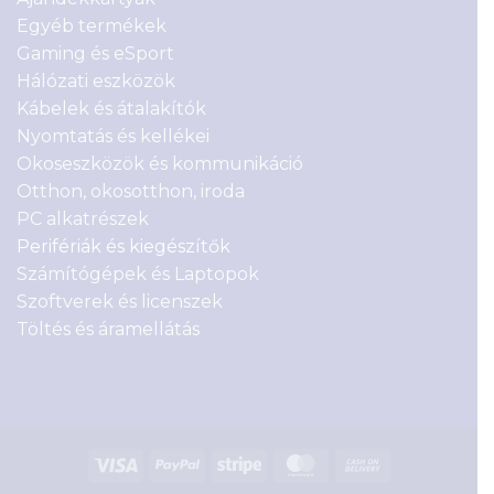
Egyéb termékek
Gaming és eSport
Hálózati eszközök
Kábelek és átalakítók
Nyomtatás és kellékei
Okoseszközök és kommunikáció
Otthon, okosotthon, iroda
PC alkatrészek
Perifériák és kiegészítők
Számítógépek és Laptopok
Szoftverek és licenszek
Töltés és áramellátás
Visa
PayPal
Stripe
MasterCard
Cash
On