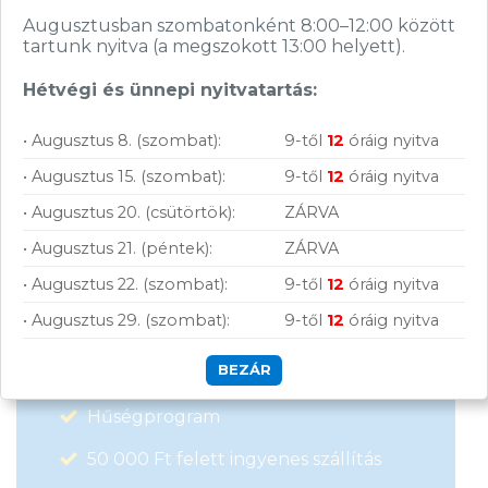
Elfogadom az
ÁSZF
-ben található
adatkezelési tájékoztatót.
Augusztusban szombatonként 8:00–12:00 között
tartunk nyitva (a megszokott 13:00 helyett).
Hétvégi és ünnepi nyitvatartás:
FELIRATKOZOM
• Augusztus 8. (szombat):
9-től
12
óráig nyitva
• Augusztus 15. (szombat):
9-től
12
óráig nyitva
• Augusztus 20. (csütörtök):
ZÁRVA
• Augusztus 21. (péntek):
ZÁRVA
Vásárolj nálunk!
• Augusztus 22. (szombat):
9-től
12
óráig nyitva
• Augusztus 29. (szombat):
9-től
12
óráig nyitva
Nagy raktárkészlet
BEZÁR
Garanciavállalás
Hűségprogram
50 000 Ft felett ingyenes szállítás