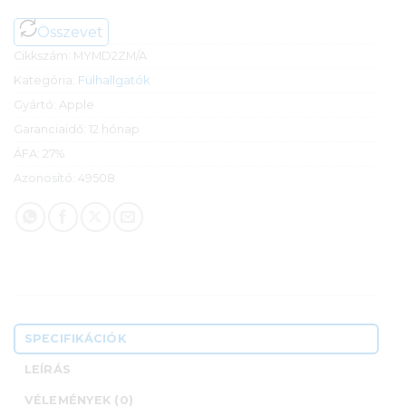
Összevet
Cikkszám:
MYMD2ZM/A
Kategória:
Fülhallgatók
Gyártó:
Apple
Garanciaidő:
12 hónap
ÁFA:
27%
Azonosító:
49508
SPECIFIKÁCIÓK
LEÍRÁS
VÉLEMÉNYEK (0)