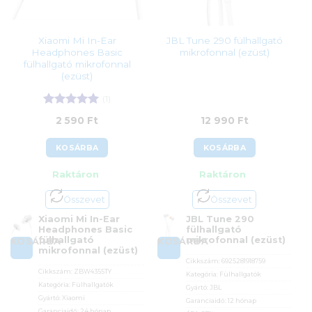
Xiaomi Mi In-Ear
JBL Tune 290 fülhallgató
Headphones Basic
mikrofonnal (ezüst)
fülhallgató mikrofonnal
(ezüst)
(1)
Értékelés:
5
2 590
Ft
12 990
Ft
/ 5
KOSÁRBA
KOSÁRBA
Raktáron
Raktáron
Összevet
Összevet
Xiaomi Mi In-Ear
JBL Tune 290
Headphones Basic
fülhallgató
fülhallgató
mikrofonnal (ezüst)
KOSÁRBA
KOSÁRBA
mikrofonnal (ezüst)
Cikkszám:
6925281918759
Cikkszám:
ZBW4355TY
Kategória:
Fülhallgatók
Kategória:
Fülhallgatók
Gyártó:
JBL
Gyártó:
Xiaomi
Garanciaidő:
12 hónap
Garanciaidő:
24 hónap