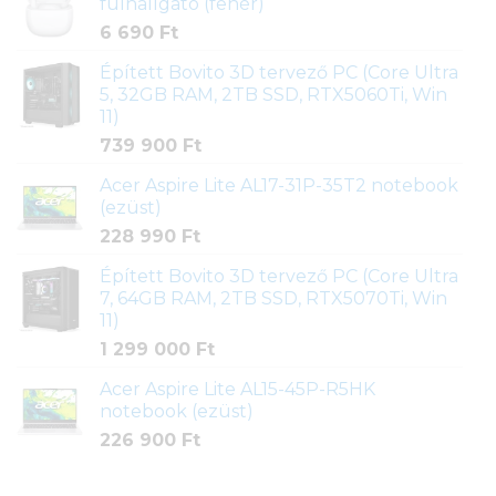
fülhallgató (fehér)
6 690
Ft
Épített Bovito 3D tervező PC (Core Ultra
5, 32GB RAM, 2TB SSD, RTX5060Ti, Win
11)
739 900
Ft
Acer Aspire Lite AL17-31P-35T2 notebook
(ezüst)
228 990
Ft
Épített Bovito 3D tervező PC (Core Ultra
7, 64GB RAM, 2TB SSD, RTX5070Ti, Win
11)
1 299 000
Ft
Acer Aspire Lite AL15-45P-R5HK
notebook (ezüst)
226 900
Ft