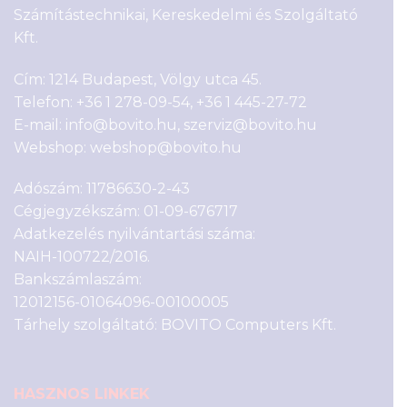
Számítástechnikai, Kereskedelmi és Szolgáltató
Kft.
Cím: 1214 Budapest, Völgy utca 45.
Telefon:
+36 1 278-09-54
,
+36 1 445-27-72
E-mail:
info@bovito.hu
,
szerviz@bovito.hu
Webshop:
webshop@bovito.hu
Adószám: 11786630-2-43
Cégjegyzékszám: 01-09-676717
Adatkezelés nyilvántartási száma:
NAIH-100722/2016.
Bankszámlaszám:
12012156-01064096-00100005
Tárhely szolgáltató: BOVITO Computers Kft.
HASZNOS LINKEK