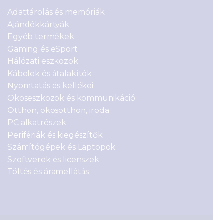
Adattárolás és memóriák
Ajándékkártyák
Egyéb termékek
Gaming és eSport
Hálózati eszközök
Kábelek és átalakítók
Nyomtatás és kellékei
Okoseszközök és kommunikáció
Otthon, okosotthon, iroda
PC alkatrészek
Perifériák és kiegészítők
Számítógépek és Laptopok
Szoftverek és licenszek
Töltés és áramellátás