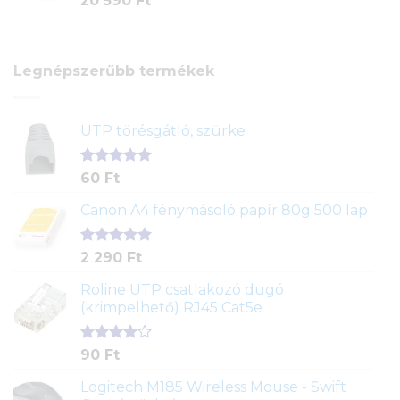
20 590
Ft
Legnépszerűbb termékek
UTP törésgátló, szürke
Értékelés
1
60
Ft
5.00
az 5-
ből,
Canon A4 fénymásoló papír 80g 500 lap
értékelés
alapján
Értékelés
2
2 290
Ft
5.00
az 5-
ből,
Roline UTP csatlakozó dugó
értékelés
(krimpelhető) RJ45 Cat5e
alapján
Értékelés
2
90
Ft
4.00
az
5-ből,
Logitech M185 Wireless Mouse - Swift
értékelés