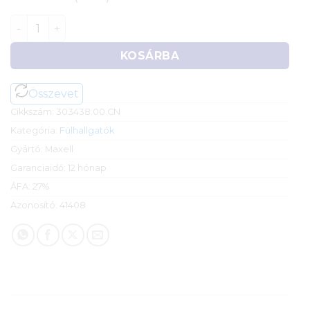
Maxell Plugz sztereo fülhallgató (fehér) mennyiség
KOSÁRBA
Összevet
Cikkszám:
303438.00.CN
Kategória:
Fülhallgatók
Gyártó:
Maxell
Garanciaidő:
12 hónap
ÁFA:
27%
Azonosító:
41408