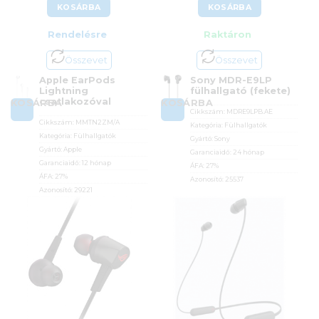
KOSÁRBA
KOSÁRBA
Rendelésre
Raktáron
Összevet
Összevet
Apple EarPods
Sony MDR-E9LP
Lightning
fülhallgató (fekete)
csatlakozóval
KOSÁRBA
KOSÁRBA
Cikkszám:
MDRE9LPB.AE
Cikkszám:
MMTN2ZM/A
Kategória:
Fülhallgatók
Kategória:
Fülhallgatók
Gyártó:
Sony
Gyártó:
Apple
Garanciaidő:
24 hónap
Garanciaidő:
12 hónap
ÁFA:
27%
ÁFA:
27%
Azonosító:
25537
Azonosító:
29221
2 990
Ft
6 990
Ft