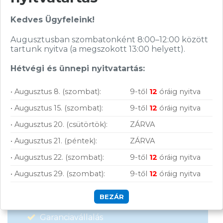
Kedves Ügyfeleink!
Hírlevelünkről bármikor leiratkozhatsz.
Augusztusban szombatonként 8:00–12:00 között
Elfogadom az
ÁSZF
-ben található
tartunk nyitva (a megszokott 13:00 helyett).
adatkezelési tájékoztatót.
Hétvégi és ünnepi nyitvatartás:
FELIRATKOZOM
• Augusztus 8. (szombat):
9-től
12
óráig nyitva
• Augusztus 15. (szombat):
9-től
12
óráig nyitva
• Augusztus 20. (csütörtök):
ZÁRVA
• Augusztus 21. (péntek):
ZÁRVA
• Augusztus 22. (szombat):
9-től
12
óráig nyitva
Vásárolj nálunk!
• Augusztus 29. (szombat):
9-től
12
óráig nyitva
BEZÁR
Nagy raktárkészlet
Garanciavállalás