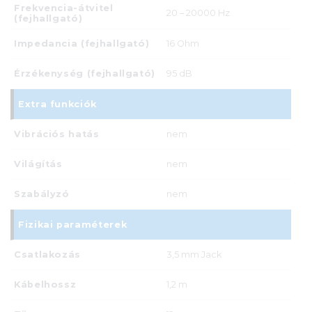
Frekvencia-átvitel
20 – 20000 Hz
(fejhallgató)
Impedancia (fejhallgató)
16 Ohm
Érzékenység (fejhallgató)
95 dB
Extra funkciók
Vibrációs hatás
nem
Világítás
nem
Szabályzó
nem
Fizikai paraméterek
Csatlakozás
3,5 mm Jack
Kábelhossz
1,2 m