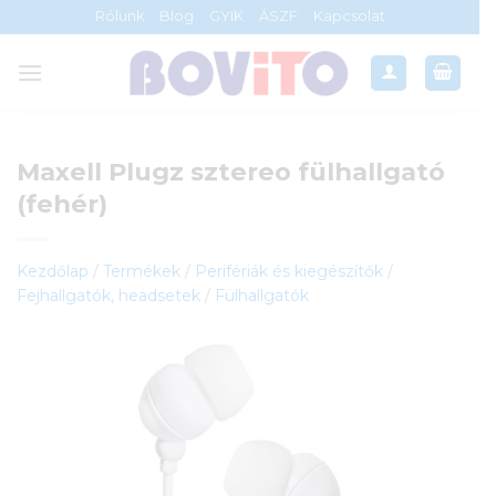
Skip
Rólunk
Blog
GYIK
ÁSZF
Kapcsolat
to
content
Maxell Plugz sztereo fülhallgató
(fehér)
Kezdőlap
/
Termékek
/
Perifériák és kiegészítők
/
Fejhallgatók, headsetek
/
Fülhallgatók