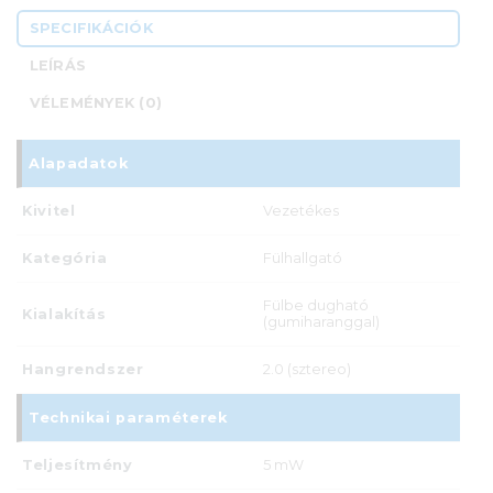
SPECIFIKÁCIÓK
LEÍRÁS
VÉLEMÉNYEK (0)
Alapadatok
Kivitel
Vezetékes
Kategória
Fülhallgató
Fülbe dugható
Kialakítás
(gumiharanggal)
Hangrendszer
2.0 (sztereo)
Technikai paraméterek
Teljesítmény
5 mW