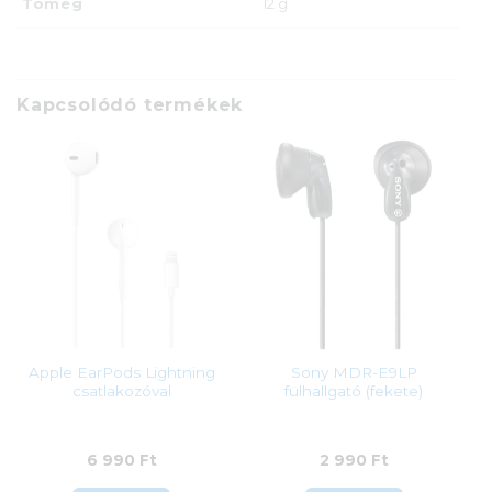
Tömeg
12 g
Kapcsolódó termékek
Apple EarPods Lightning
Sony MDR-E9LP
csatlakozóval
fülhallgató (fekete)
6 990
Ft
2 990
Ft