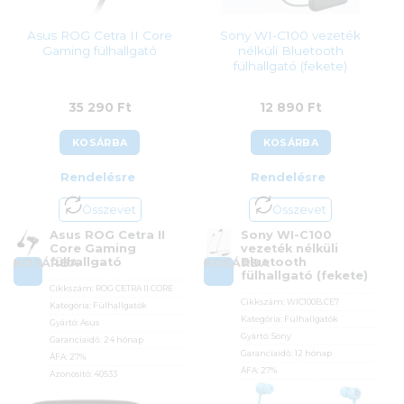
Asus ROG Cetra II Core
Sony WI-C100 vezeték
Gaming fülhallgató
nélküli Bluetooth
fülhallgató (fekete)
35 290
Ft
12 890
Ft
KOSÁRBA
KOSÁRBA
Rendelésre
Rendelésre
Összevet
Összevet
Asus ROG Cetra II
Sony WI-C100
Core Gaming
vezeték nélküli
fülhallgató
Bluetooth
KOSÁRBA
KOSÁRBA
fülhallgató (fekete)
Cikkszám:
ROG CETRA II CORE
Cikkszám:
WIC100B.CE7
Kategória:
Fülhallgatók
Kategória:
Fülhallgatók
Gyártó:
Asus
Gyártó:
Sony
Garanciaidő:
24 hónap
Garanciaidő:
12 hónap
ÁFA:
27%
ÁFA:
27%
Azonosító:
40533
Azonosító:
44156
35 290
Ft