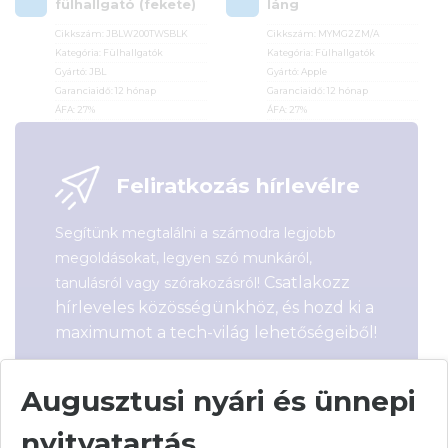
fülhallgató (fekete)
láng
Cikkszám:
JBLW200TWSBLK
Cikkszám:
MYMG2ZM/A
Kategória:
Fülhallgatók
Kategória:
Fülhallgatók
Gyártó:
JBL
Gyártó:
Apple
Garanciaidő:
12 hónap
Garanciaidő:
12 hónap
ÁFA:
27%
ÁFA:
27%
Azonosító:
45280
Azonosító:
49507
13 290
Ft
19 990
Ft
Feliratkozás hírlevélre
Segítünk megtalálni a számodra legjobb
megoldásokat, legyen szó munkáról,
Csatlakozz
tanulásról vagy szórakozásról!
hírleveles közösségünkhöz, és hozd ki a
maximumot a tech-világ lehetőségeiből!
Augusztusi nyári és ünnepi
nyitvatartás