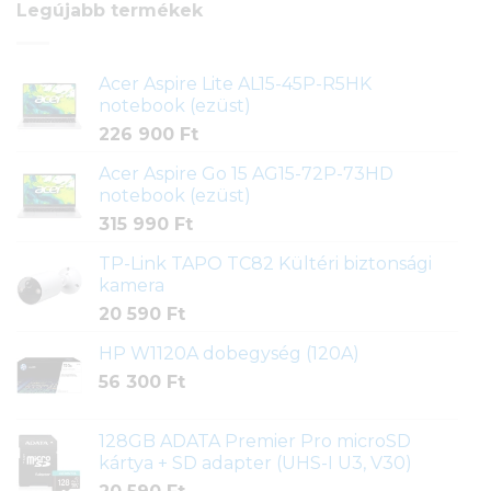
Legújabb termékek
Acer Aspire Lite AL15-45P-R5HK
notebook (ezüst)
226 900
Ft
Acer Aspire Go 15 AG15-72P-73HD
notebook (ezüst)
315 990
Ft
TP-Link TAPO TC82 Kültéri biztonsági
kamera
20 590
Ft
HP W1120A dobegység (120A)
56 300
Ft
128GB ADATA Premier Pro microSD
kártya + SD adapter (UHS-I U3, V30)