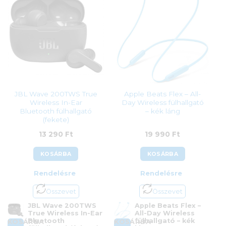
12 890
Ft
JBL Wave 200TWS True
Apple Beats Flex – All-
Wireless In-Ear
Day Wireless fülhallgató
Bluetooth fülhallgató
– kék láng
(fekete)
13 290
Ft
19 990
Ft
KOSÁRBA
KOSÁRBA
Rendelésre
Rendelésre
Összevet
Összevet
JBL Wave 200TWS
Apple Beats Flex –
True Wireless In-Ear
All-Day Wireless
Bluetooth
fülhallgató – kék
KOSÁRBA
KOSÁRBA