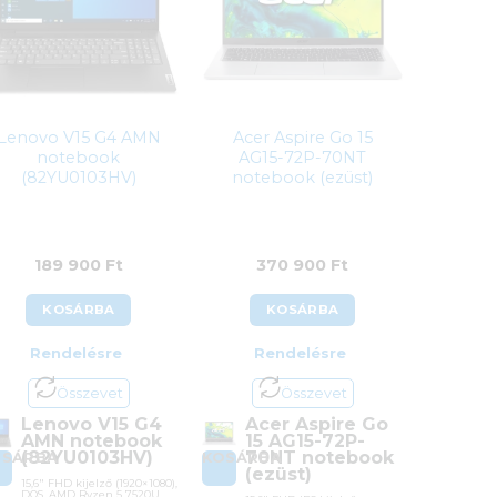
Lenovo V15 G4 AMN
Acer Aspire Go 15
notebook
AG15-72P-70NT
(82YU0103HV)
notebook (ezüst)
189 900
Ft
370 900
Ft
KOSÁRBA
KOSÁRBA
Rendelésre
Rendelésre
Összevet
Összevet
Lenovo V15 G4
Acer Aspire Go
AMN notebook
15 AG15-72P-
(82YU0103HV)
70NT notebook
OSÁRBA
KOSÁRBA
(ezüst)
15,6″ FHD kijelző (1920×1080),
DOS, AMD Ryzen 5 7520U,