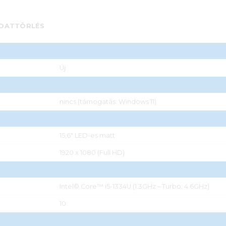
DATTÖRLÉS
Új
nincs (támogatás: Windows 11)
15,6" LED-es matt
1920 x 1080 (Full HD)
Intel© Core™ i5-1334U (1.3GHz – Turbo: 4.6GHz)
10