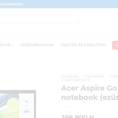
szolgálattal!
ÁSOK
HŰSÉGPROGRAM
FIZETÉS ÉS SZÁLLÍTÁS
Kezdőlap
/
Termékek
/
Szá
irodai laptopok
Acer Aspire Go
notebook (ezüs
266 900
Ft