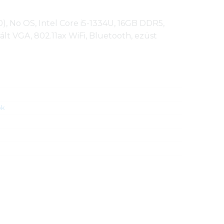
0), No OS, Intel Core i5-1334U, 16GB DDR5,
ált VGA, 802.11ax WiFi, Bluetooth, ezüst
ok