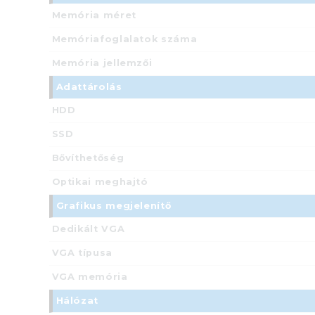
Memória méret
Memóriafoglalatok száma
Memória jellemzői
Adattárolás
HDD
SSD
Bővíthetőség
Optikai meghajtó
Grafikus megjelenítő
Dedikált VGA
VGA típusa
VGA memória
Hálózat