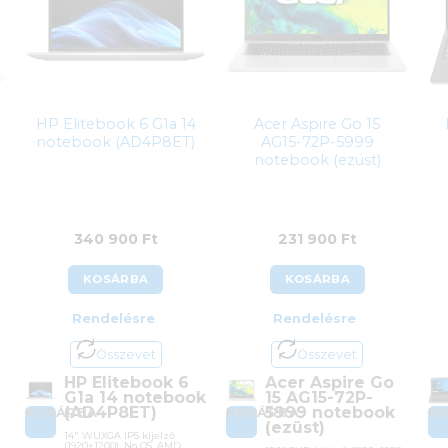
HP Elitebook 6 G1a 14
Acer Aspire Go 15
notebook (AD4P8ET)
AG15-72P-5999
notebook (ezüst)
340 900
Ft
231 900
Ft
KOSÁRBA
KOSÁRBA
Rendelésre
Rendelésre
Összevet
Összevet
HP Elitebook 6
Acer Aspire Go
G1a 14 notebook
15 AG15-72P-
(AD4P8ET)
5999 notebook
KOSÁRBA
KOSÁRBA
K
(ezüst)
14″ WUXGA IPS kijelző
(1920×1200), No OS, AMD