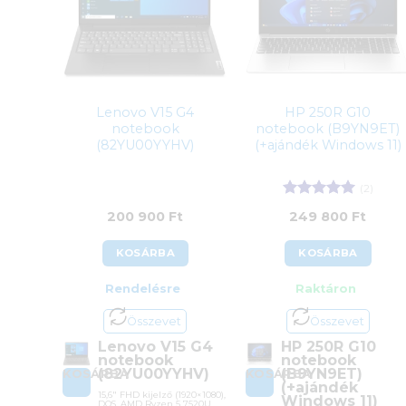
Lenovo V15 G4
HP 250R G10
notebook
notebook (B9YN9ET)
(82YU00YYHV)
(+ajándék Windows 11)
(2)
Értékelés:
5
200 900
Ft
249 800
Ft
/ 5
KOSÁRBA
KOSÁRBA
Rendelésre
Raktáron
Összevet
Összevet
Lenovo V15 G4
HP 250R G10
notebook
notebook
(82YU00YYHV)
(B9YN9ET)
KOSÁRBA
KOSÁRBA
(+ajándék
15,6″ FHD kijelző (1920×1080),
Windows 11)
DOS, AMD Ryzen 5 7520U,