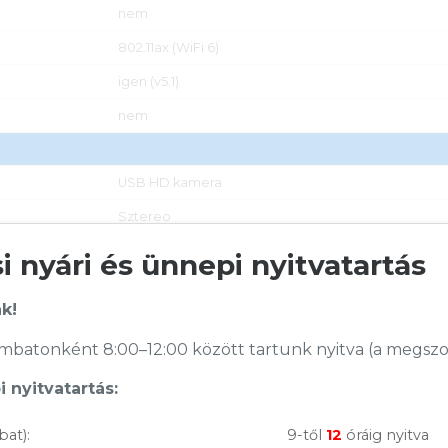
nem
802.11ax (WiFi 6)
igen (v5.1)
nem
USB HD kamera
Sztereo
nem
 nyári és ünnepi nyitvatartás
k!
van (2x) (DisplayPort támogatással)
batonként 8:00–12:00 között tartunk nyitva (a megszoko
van (2x)
nem
 nyitvatartás:
nem
bat):
9-től
12
óráig nyitva