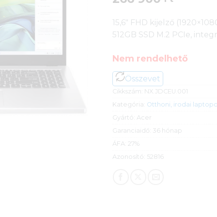
15,6″ FHD kijelző (1920×108
512GB SSD M.2 PCIe, integr
Nem rendelhető
Összevet
Cikkszám:
NX.JDCEU.001
Kategória:
Otthoni, irodai laptop
Gyártó:
Acer
Garanciaidő:
36 hónap
ÁFA:
27%
Azonosító:
52816