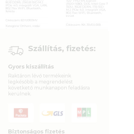
15,6″ FHD IPS kijelző
8GB DDR5, 256GB SSD M.2
(1920×1080), DOS, Intel Core 7
PCIe 4.0, integrált VGA, LAN,
150U, 16GB DDR4, 1TB SSD
802.11ax WiFi, Bluetooth,
M.2 PCIe 4.0, integrált VGA,
fekete
802.11ax WiFi, Bluetooth,
ezüst
Cikkszám:
82YU0103HV
Cikkszám:
NX.JSVEU.00B
Kategória:
Otthoni, irodai
laptopok
Kategória:
Otthoni, irodai
laptopok
Gyártó:
Lenovo
Gyártó:
Acer
Garanciaidő:
36 hónap
Garanciaidő:
36 hónap
Szállítás, fizetés:
ÁFA:
27%
ÁFA:
27%
Azonosító:
54315
Azonosító:
54702
189 900
Ft
370 900
Ft
Gyors kiszállítás
Raktáron lévő termékeink
legkésőbb a megrendelést
követkető munkanapon feladásra
kerülnek.
Biztonságos fizetés