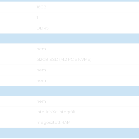
16GB
1
DDR5
nem
512GB SSD (M.2 PCIe NVMe)
nem
nem
nem
Intel Iris Xe integrált
megosztott RAM