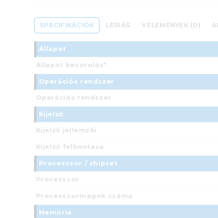
SPECIFIKÁCIÓK
LEÍRÁS
VÉLEMÉNYEK (0)
A
Állapot
Állapot besorolás*
Operációs rendszer
Operációs rendszer
Kijelző
Kijelző jellemzői
Kijelző felbontása
Processzor / chipset
Processzor
Processzormagok száma
Memória