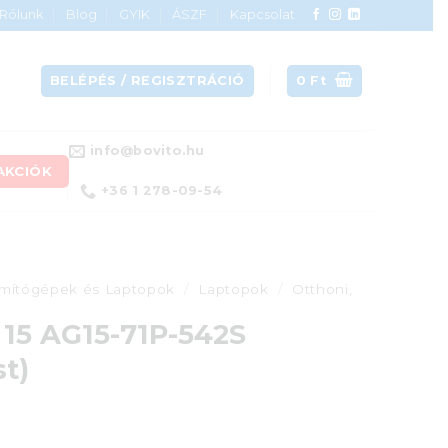
Rólunk
Blog
GYIK
ÁSZF
Kapcsolat
BELÉPÉS / REGISZTRÁCIÓ
0
Ft
info@bovito.hu
AKCIÓK
+36 1 278-09-54
mítógépek és Laptopok
/
Laptopok
/
Otthoni,
 15 AG15-71P-542S
t)