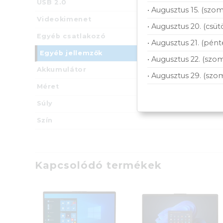
USB 2.0
• Augusztus 15. (szom
Videokimenet
• Augusztus 20. (csüt
Egyéb csatlakozó
• Augusztus 21. (pént
Egyéb jellemzők
• Augusztus 22. (szom
Akkumulátor
• Augusztus 29. (szo
Méret
Súly
Szín
Kapcsolódó termékek