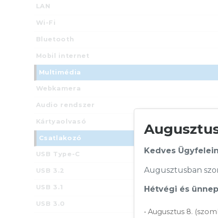
LAN
Wi-Fi
Bluetooth
Mobil internet
Multimédia
Webkamera
Audio rendszer
Kártyaolvasó
Augusztusi
Csatlakozó
Kedves Ügyfelein
USB Type-C
Augusztusban szom
USB 3.2
USB 3.1
Hétvégi és ünnepi
USB 3.0
• Augusztus 8. (szom