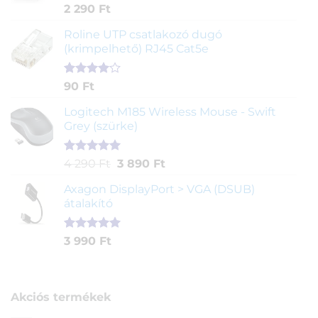
Értékelés
2
2 290
Ft
5.00
az 5-
ből,
Roline UTP csatlakozó dugó
értékelés
(krimpelhető) RJ45 Cat5e
alapján
Értékelés
2
90
Ft
4.00
az
5-ből,
Logitech M185 Wireless Mouse - Swift
értékelés
Grey (szürke)
alapján
Értékelés
1
Original
Current
4 290
Ft
3 890
Ft
5.00
az 5-
price
price
ből,
Axagon DisplayPort > VGA (DSUB)
was:
is:
értékelés
átalakító
4
3
alapján
290 Ft.
890 Ft.
Értékelés
1
3 990
Ft
5.00
az 5-
ből,
értékelés
alapján
Akciós termékek