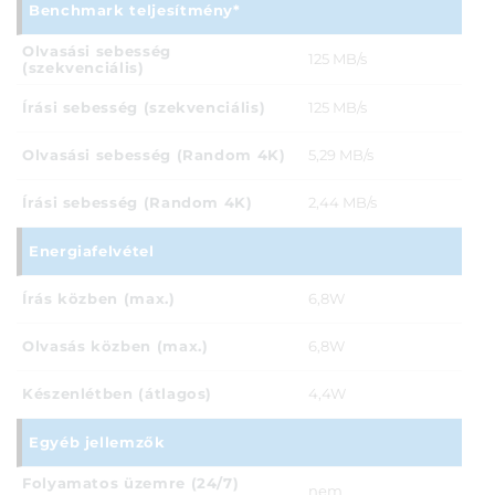
Benchmark teljesítmény*
Olvasási sebesség
125 MB/s
(szekvenciális)
Írási sebesség (szekvenciális)
125 MB/s
Olvasási sebesség (Random 4K)
5,29 MB/s
Írási sebesség (Random 4K)
2,44 MB/s
Energiafelvétel
Írás közben (max.)
6,8W
Olvasás közben (max.)
6,8W
Készenlétben (átlagos)
4,4W
Egyéb jellemzők
Folyamatos üzemre (24/7)
nem