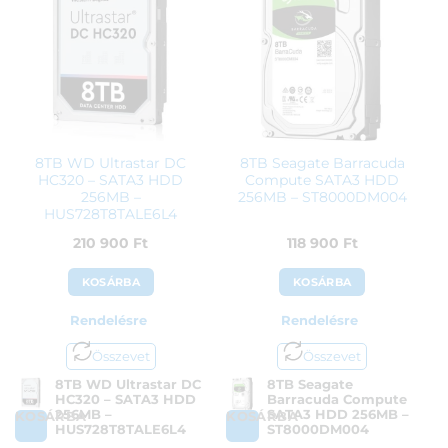
8TB WD Ultrastar DC
8TB Seagate Barracuda
HC320 – SATA3 HDD
Compute SATA3 HDD
256MB –
256MB – ST8000DM004
HUS728T8TALE6L4
210 900
Ft
118 900
Ft
KOSÁRBA
KOSÁRBA
Rendelésre
Rendelésre
Összevet
Összevet
8TB WD Ultrastar DC
8TB Seagate
HC320 – SATA3 HDD
Barracuda Compute
256MB –
SATA3 HDD 256MB –
KOSÁRBA
KOSÁRBA
HUS728T8TALE6L4
ST8000DM004