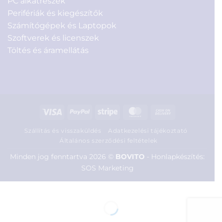
PC alkatrészek
Perifériák és kiegészítők
Számítógépek és Laptopok
Szoftverek és licenszek
Töltés és áramellátás
Visa
PayPal
Stripe
MasterCard
Cash
On
Szállítás és visszaküldés
Adatkezelési tájékoztató
Delivery
Általános szerződési feltételek
Minden jog fenntartva 2026 ©
BOVITO
-
Honlapkészítés:
SOS Marketing