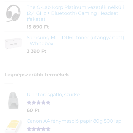
The G-Lab Korp Platinum vezeték nélküli
(2,4 GHz + Bluetooth) Gaming Headset
(fekete)
15 890
Ft
Samsung MLT-D116L toner (utángyártott)
- Whitebox
3 390
Ft
Legnépszerűbb termékek
UTP törésgátló, szürke
Értékelés
1
60
Ft
5.00
az 5-
ből,
Canon A4 fénymásoló papír 80g 500 lap
értékelés
alapján