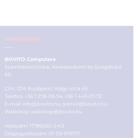
5.00
az 5-
price
price
ből,
was:
is:
értékelés
4
3
alapján
290 Ft.
890 Ft.
IMPRESSZUM
BOVITO Computers
Számítástechnikai, Kereskedelmi és Szolgáltató
Kft.
Cím: 1214 Budapest, Völgy utca 45.
Telefon:
+36 1 278-09-54
,
+36 1 445-27-72
E-mail:
info@bovito.hu
,
szerviz@bovito.hu
Webshop:
webshop@bovito.hu
Adószám: 11786630-2-43
Cégjegyzékszám: 01-09-676717