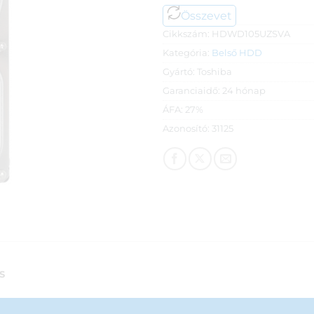
Összevet
Cikkszám:
HDWD105UZSVA
Kategória:
Belső HDD
Gyártó:
Toshiba
Garanciaidő:
24 hónap
ÁFA:
27%
Azonosító:
31125
S