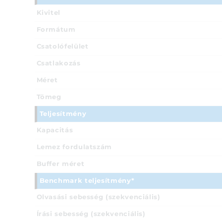
Kivitel
Formátum
Csatolófelület
Csatlakozás
Méret
Tömeg
Teljesítmény
Kapacitás
Lemez fordulatszám
Buffer méret
Benchmark teljesítmény*
Olvasási sebesség (szekvenciális)
Írási sebesség (szekvenciális)