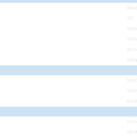
Bels
3,5"
SATA
SATA
26,1 
450
500
7200
64 
143 
135 M