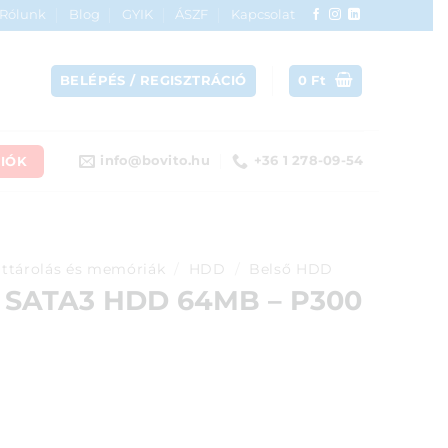
Rólunk
Blog
GYIK
ÁSZF
Kapcsolat
BELÉPÉS / REGISZTRÁCIÓ
0
Ft
IÓK
info@bovito.hu
+36 1 278-09-54
ttárolás és memóriák
/
HDD
/
Belső HDD
 SATA3 HDD 64MB – P300