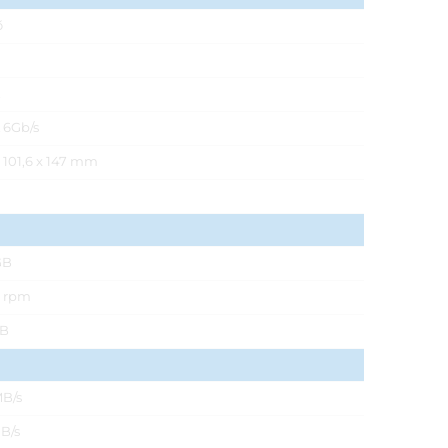
ő
 6Gb/s
x 101,6 x 147 mm
g
GB
 rpm
MB
MB/s
B/s