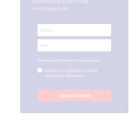
maximumot a tech-világ
lehetőségeiből!
Hírlevelünkről bármikor leiratkozhatsz.
Elfogadom az
ÁSZF
-ben található
adatkezelési tájékoztatót.
FELIRATKOZOM