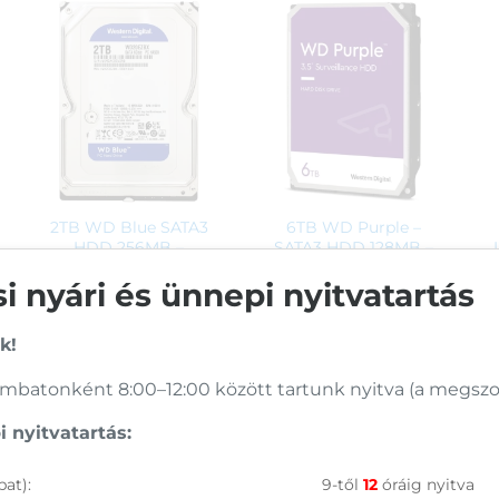
2TB WD Blue SATA3
6TB WD Purple –
HDD 256MB –
SATA3 HDD 128MB –
WD20EZBX
WD62PURZ
 nyári és ünnepi nyitvatartás
(1)
k!
Értékelés:
70 800
Ft
135 900
Ft
4
/ 5
batonként 8:00–12:00 között tartunk nyitva (a megszoko
KOSÁRBA
KOSÁRBA
 nyitvatartás:
Rendelésre
Rendelésre
at):
9-től
12
óráig nyitva
Összevet
Összevet