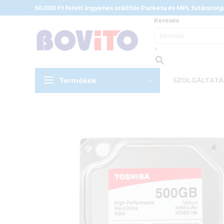
Skip
50.000 Ft felett ingyenes szállítás Packeta és MPL futárszolgá
to
Keresés
content
×
Termékek
SZOLGÁLTAT