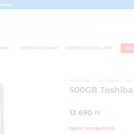
lattal!
AKC
ÁSOK
HŰSÉGPROGRAM
FIZETÉS ÉS SZÁLLÍTÁS
Kezdőlap
/
Termékek
/
Ada
500GB Toshiba
13 690
Ft
Nem rendelhető