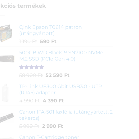
kciós termékek
Qink Epson T0614 patron
(utángyártott)
Original
Current
1 190
Ft
590
Ft
price
price
500GB WD Black™ SN7100 NVMe
was:
is:
M.2 SSD (PCIe Gen 4.0)
1
590 Ft.
190 Ft.
Értékelés
1
Original
Current
58 900
Ft
52 590
Ft
5.00
az 5-
price
price
ből,
TP-Link UE300 Gbit USB3.0 - UTP
was:
is:
értékelés
(RJ45) adapter
58
52
alapján
Original
Current
4 990
Ft
4 390
Ft
900 Ft.
590 Ft.
price
price
Canon IFA-501 faxfólia (utángyártott, 2
was:
is:
tekercs)
4
4
Original
Current
5 990
Ft
2 990
Ft
990 Ft.
390 Ft.
price
price
Canon T-Cartridge toner
was:
is: