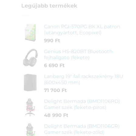
Legújabb termékek
Canon PGI-570PG BK XL patron
(utángyártott, Ecopixel)
990
Ft
Genius HS-820BT Bluetooth
fejhallgató (fekete)
6 690
Ft
Lanberg 19" fali rackszekrény 18U
(600x450 mm)
71 700
Ft
Delight Bermada (BMD1106RD)
Gamer szék (fekete-piros)
48 990
Ft
Delight Bermada (BMD1106GR)
Gamer szék (fekete-zöld)