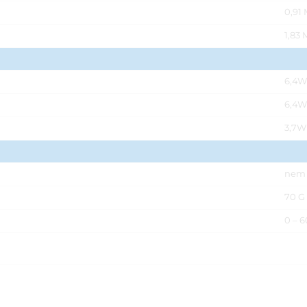
0,91 
1,83 
6,4W
6,4W
3,7W
nem
70 G
0 – 6