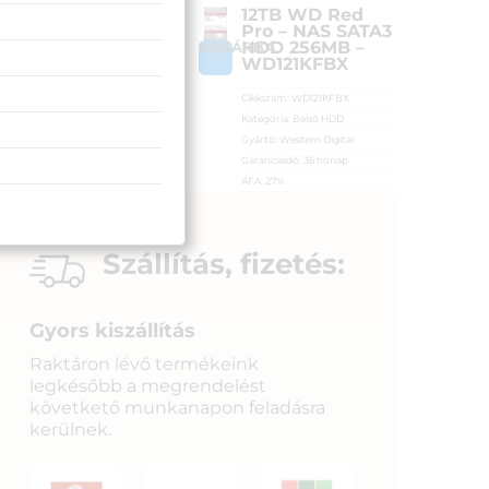
16TB Seagate
12TB WD Red
IronWolf™ Pro
Pro – NAS SATA3
SATA3 HDD
HDD 256MB –
OSÁRBA
KOSÁRBA
256MB –
WD121KFBX
ST16000NE000
Cikkszám:
WD121KFBX
Cikkszám:
ST16000NE000
Kategória:
Belső HDD
Kategória:
Belső HDD
Gyártó:
Western Digital
Gyártó:
Seagate
Garanciaidő:
36 hónap
Garanciaidő:
36 hónap
ÁFA:
27%
ÁFA:
27%
Azonosító:
35703
Azonosító:
39033
253 900
Ft
319 900
Ft
Szállítás, fizetés:
Gyors kiszállítás
Raktáron lévő termékeink
legkésőbb a megrendelést
követkető munkanapon feladásra
kerülnek.