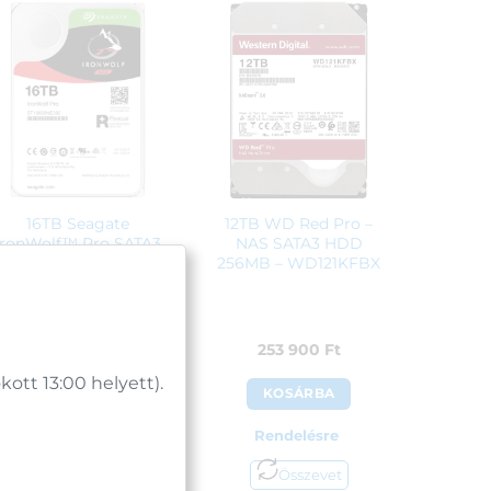
16TB Seagate
12TB WD Red Pro –
IronWolf™ Pro SATA3
NAS SATA3 HDD
HDD 256MB –
256MB – WD121KFBX
ST16000NE000
319 900
Ft
253 900
Ft
tt 13:00 helyett).
KOSÁRBA
KOSÁRBA
Rendelésre
Rendelésre
Összevet
Összevet