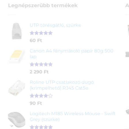
Legnépszerűbb termékek
A
UTP törésgátló, szürke
Értékelés
1
60
Ft
5.00
az 5-
ből,
Canon A4 fénymásoló papír 80g 500
értékelés
lap
alapján
Értékelés
2
2 290
Ft
5.00
az 5-
ből,
Roline UTP csatlakozó dugó
értékelés
(krimpelhető) RJ45 Cat5e
alapján
Értékelés
2
90
Ft
4.00
az
5-ből,
Logitech M185 Wireless Mouse - Swift
értékelés
Grey (szürke)
alapján