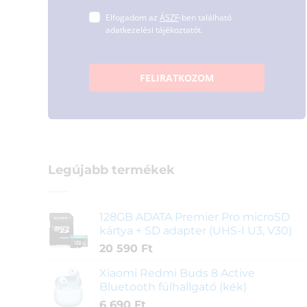
Elfogadom az
ÁSZF
-ben található
adatkezelési tájékoztatót.
FELIRATKOZOM
Legújabb termékek
128GB ADATA Premier Pro microSD
kártya + SD adapter (UHS-I U3, V30)
20 590
Ft
Xiaomi Redmi Buds 8 Active
Bluetooth fülhallgató (kék)
6 690
Ft