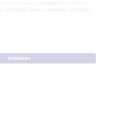
ormátum: külső; Csatolófelület (interfész):
ég: 1000 MB/s; Olvasási sebesség: 1050 MB/s;
)
able külső SSD USB-C mennyiség
KOSÁRBA