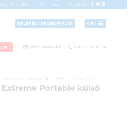
Rólunk
Blog
GYIK
ÁSZF
Kapcsolat
BELÉPÉS / REGISZTRÁCIÓ
0
Ft
IÓK
info@bovito.hu
+36 1 278-09-54
ttárolás és memóriák
/
SSD
/
Külső SSD
 Extreme Portable külső