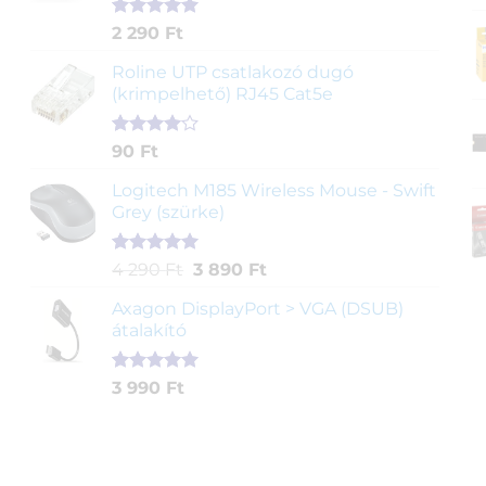
Értékelés
2
2 290
Ft
5.00
az 5-
ből,
Roline UTP csatlakozó dugó
értékelés
(krimpelhető) RJ45 Cat5e
alapján
Értékelés
2
90
Ft
4.00
az
5-ből,
Logitech M185 Wireless Mouse - Swift
értékelés
Grey (szürke)
alapján
Értékelés
1
Original
Current
4 290
Ft
3 890
Ft
5.00
az 5-
price
price
ből,
Axagon DisplayPort > VGA (DSUB)
was:
is:
értékelés
átalakító
4
3
alapján
290 Ft.
890 Ft.
Értékelés
1
3 990
Ft
5.00
az 5-
ből,
értékelés
alapján