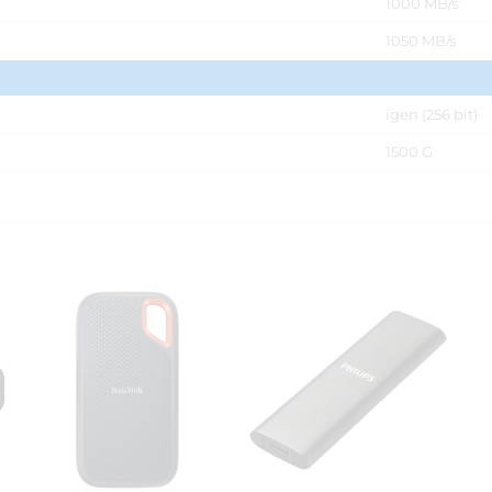
1000 MB/s
1050 MB/s
igen (256 bit)
1500 G