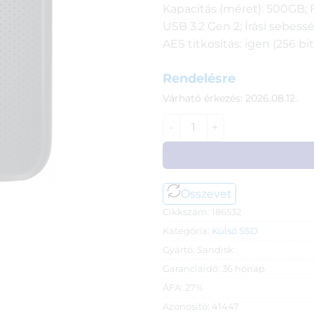
Kapacitás (méret): 500GB; F
USB 3.2 Gen 2; Írási sebess
AES titkosítás: igen (256 bit
Rendelésre
Várható érkezés: 2026.08.12.
500GB Sandisk Extreme Port
Összevet
Cikkszám:
186532
Kategória:
Külső SSD
Gyártó:
Sandisk
Garanciaidő:
36 hónap
ÁFA:
27%
Azonosító:
41447