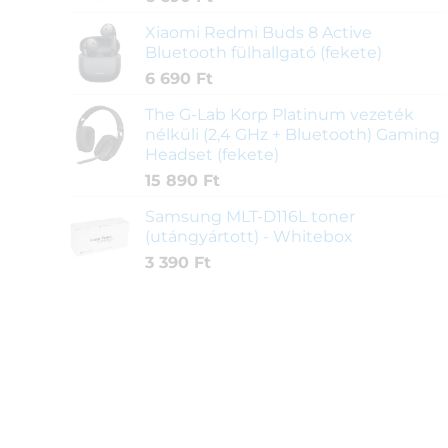
Xiaomi Redmi Buds 8 Active
Bluetooth fülhallgató (fekete)
6 690
Ft
The G-Lab Korp Platinum vezeték
nélküli (2,4 GHz + Bluetooth) Gaming
Headset (fekete)
15 890
Ft
Samsung MLT-D116L toner
(utángyártott) - Whitebox
3 390
Ft