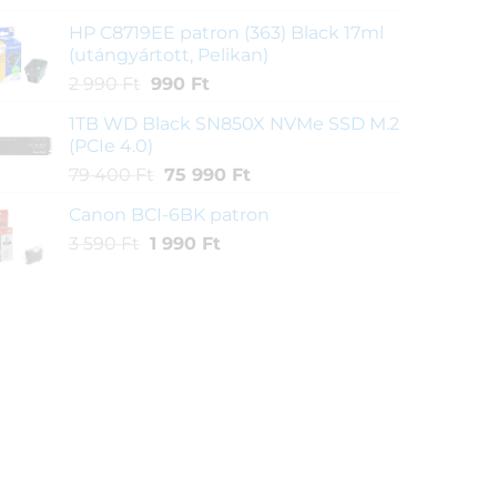
was:
is:
HP C8719EE patron (363) Black 17ml
3
1
(utángyártott, Pelikan)
590 Ft.
990 Ft.
Original
Current
2 990
Ft
990
Ft
price
price
1TB WD Black SN850X NVMe SSD M.2
was:
is:
(PCIe 4.0)
2
990 Ft.
Original
Current
79 400
Ft
75 990
Ft
990 Ft.
price
price
Canon BCI-6BK patron
was:
is:
Original
Current
3 590
Ft
1 990
79
Ft
75
price
price
400 Ft.
990 Ft.
was:
is:
3
1
590 Ft.
990 Ft.