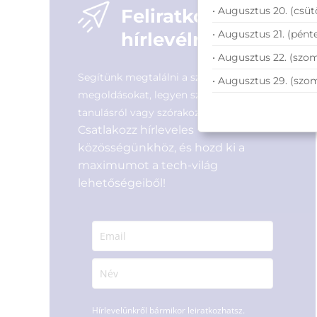
Garanciaidő:
60 hónap
Garanciaidő:
60 hónap
• Augusztus 20. (csüt
Feliratkozás
ÁFA:
27%
ÁFA:
27%
• Augusztus 21. (pénte
hírlevélre
Azonosító:
41534
Azonosító:
51128
44 990
Ft
36 590
Ft
• Augusztus 22. (szom
Segítünk megtalálni a számodra legjobb
• Augusztus 29. (szo
megoldásokat, legyen szó munkáról,
tanulásról vagy szórakozásról!
Csatlakozz hírleveles
közösségünkhöz, és hozd ki a
maximumot a tech-világ
lehetőségeiből!
Hírlevelünkről bármikor leiratkozhatsz.