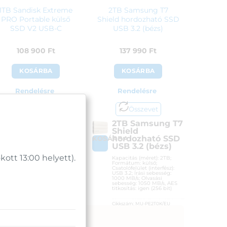
1TB Sandisk Extreme
2TB Samsung T7
PRO Portable külső
Shield hordozható SSD
SSD V2 USB-C
USB 3.2 (bézs)
108 900
Ft
137 990
Ft
KOSÁRBA
KOSÁRBA
Rendelésre
Rendelésre
Összevet
Összevet
1TB Sandisk
2TB Samsung T7
Extreme PRO
Shield
Portable külső
hordozható SSD
OSÁRBA
KOSÁRBA
SSD V2 USB-C
USB 3.2 (bézs)
tt 13:00 helyett).
Kapacitás (méret): 1TB;
Kapacitás (méret): 2TB;
Formátum: külső;
Formátum: külső;
Csatolófelület (interfész):
Csatolófelület (interfész):
USB-C 3.2 Gen 2; Írási
USB 3.2; Írási sebesség:
sebesség: 2000 MB/s;
1000 MB/s; Olvasási
Olvasási sebesség: 2000
sebesség: 1050 MB/s, AES
MB/s; AES titkosítás: igen
titkosítás: igen (256 bit)
(256 bit)
Cikkszám:
MU-PE2T0K/EU
Cikkszám:
186530
Kategória:
Külső SSD
Kategória:
Külső SSD
Gyártó:
Samsung