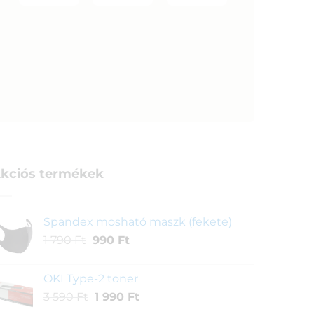
kciós termékek
Spandex mosható maszk (fekete)
Original
Current
1 790
Ft
990
Ft
price
price
was:
is:
OKI Type-2 toner
1
990 Ft.
Original
Current
3 590
Ft
1 990
Ft
790 Ft.
price
price