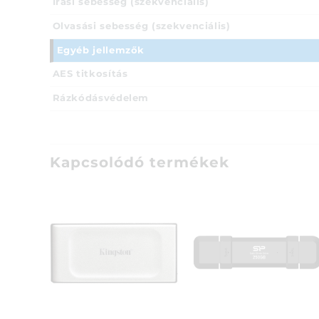
Írási sebesség (szekvenciális)
Olvasási sebesség (szekvenciális)
Egyéb jellemzők
AES titkosítás
Rázkódásvédelem
Kapcsolódó termékek