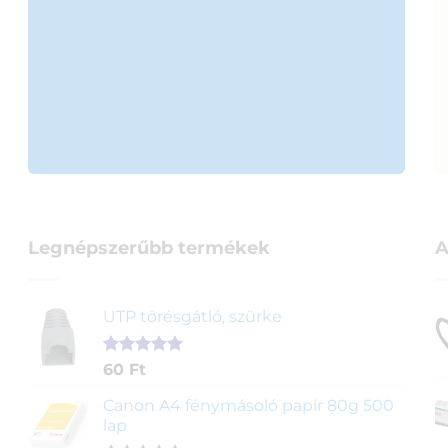
Legnépszerűbb termékek
A
UTP törésgátló, szürke
Értékelés
1
60
Ft
5.00
az 5-
ből,
Canon A4 fénymásoló papír 80g 500
értékelés
lap
alapján