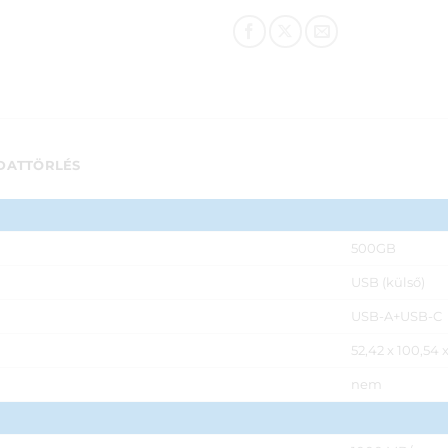
DATTÖRLÉS
500GB
USB (külső)
USB-A+USB-C
52,42 x 100,54
nem