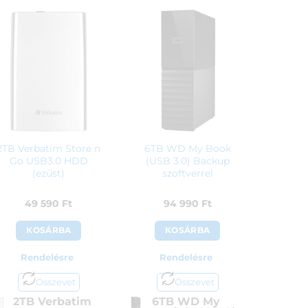
2TB Verbatim Store n
6TB WD My Book
Go USB3.0 HDD
(USB 3.0) Backup
(ezüst)
szoftverrel
49 590
Ft
94 990
Ft
KOSÁRBA
KOSÁRBA
Rendelésre
Rendelésre
Összevet
Összevet
2TB Verbatim
6TB WD My