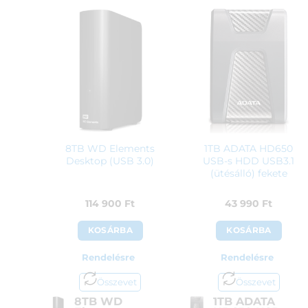
8TB WD Elements
1TB ADATA HD650
Desktop (USB 3.0)
USB-s HDD USB3.1
(ütésálló) fekete
114 900
Ft
43 990
Ft
KOSÁRBA
KOSÁRBA
Rendelésre
Rendelésre
Összevet
Összevet
8TB WD
1TB ADATA