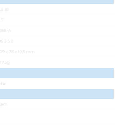
ülső
,5"
USB-A
SB 3.0
09 x 78 x 19,5 mm
17,5g
4TB
nem