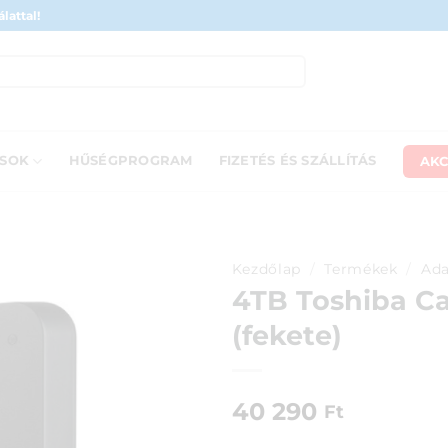
lattal!
AKC
ÁSOK
HŰSÉGPROGRAM
FIZETÉS ÉS SZÁLLÍTÁS
Kezdőlap
/
Termékek
/
Ada
4TB Toshiba C
(fekete)
40 290
Ft