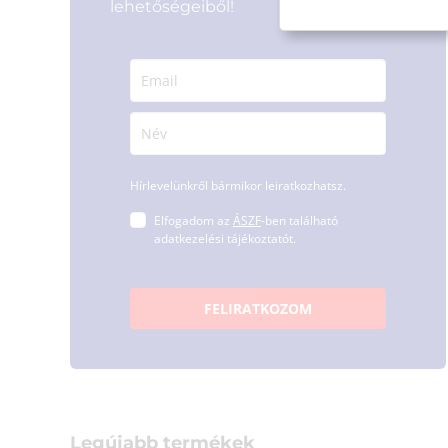
lehetőségeiből!
Hírlevelünkről bármikor leiratkozhatsz.
Elfogadom az
ÁSZF
-ben található
adatkezelési tájékoztatót.
FELIRATKOZOM
Legújabb termékek