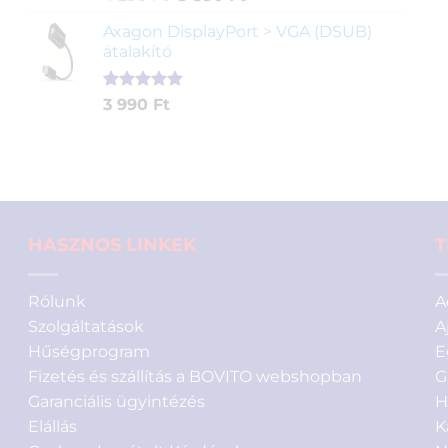
5.00
az 5-
price
price
ből,
Axagon DisplayPort > VGA (DSUB)
was:
is:
értékelés
átalakító
4
3
alapján
290 Ft.
890 Ft.
Értékelés
1
3 990
Ft
5.00
az 5-
ből,
értékelés
alapján
HASZNOS LINKEK
T
Rólunk
A
Szolgáltatások
A
Hűségprogram
E
Fizetés és szállítás a BOVITO webshopban
G
Garanciális ügyintézés
H
Elállás
K