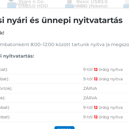
Store n Go
Basic USB3.0
KOSÁRBA
USB3.0 HDD
HDD (fekete)
KOSÁRBA
K
(fekete)
Cikkszám:
STJL1000400
 nyári és ünnepi nyitvatartás
Cikkszám:
53023
Kategória:
Külső HDD
Kategória:
Külső HDD
Gyártó:
Seagate
Gyártó:
Verbatim
Garanciaidő:
24 hónap
k!
Garanciaidő:
24 hónap
ÁFA:
27%
ÁFA:
27%
Azonosító:
37192
batonként 8:00–12:00 között tartunk nyitva (a megszoko
Azonosító:
23382
41 590
Ft
36 790
Ft
 nyitvatartás:
Vásárolj nálunk!
at):
9-től
12
óráig nyitva
bat):
9-től
12
óráig nyitva
Nagy raktárkészlet
örtök):
ZÁRVA
Garanciavállalás
k):
ZÁRVA
Hűségprogram
bat):
9-től
12
óráig nyitva
50 000 Ft felett ingyenes szállítás
mbat):
9-től
12
óráig nyitva
Szolgáltatásaink vállalkozásoknak