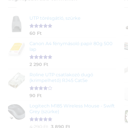
UTP törésgátló, szürke
Értékelés
1
60
Ft
5.00
az 5-
ből,
Canon A4 fénymásoló papír 80g 500
értékelés
lap
alapján
Értékelés
2
2 290
Ft
5.00
az 5-
ből,
Roline UTP csatlakozó dugó
értékelés
(krimpelhető) RJ45 Cat5e
alapján
Értékelés
2
90
Ft
4.00
az
5-ből,
Logitech M185 Wireless Mouse - Swift
értékelés
Grey (szürke)
alapján
Értékelés
1
Original
Current
4 290
Ft
3 890
Ft