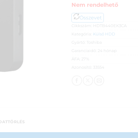
Nem rendelhető
Összevet
Cikkszám:
HDTB440EK3CA
Kategória:
Külső HDD
Gyártó:
Toshiba
Garanciaidő:
24 hónap
ÁFA:
27%
Azonosító:
33554
DATTÖRLÉS