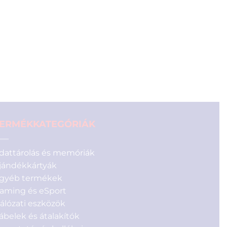
price
price
was:
is:
1
990 Ft.
990 Ft.
ERMÉKKATEGÓRIÁK
dattárolás és memóriák
jándékkártyák
gyéb termékek
aming és eSport
álózati eszközök
ábelek és átalakítók