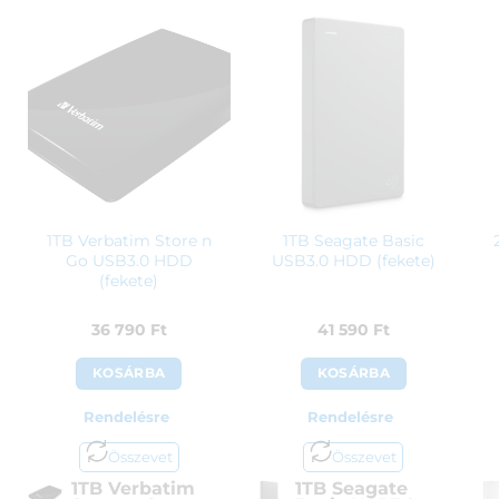
1TB Verbatim Store n
1TB Seagate Basic
Go USB3.0 HDD
USB3.0 HDD (fekete)
(fekete)
36 790
Ft
41 590
Ft
KOSÁRBA
KOSÁRBA
Rendelésre
Rendelésre
Összevet
Összevet
1TB Verbatim
1TB Seagate