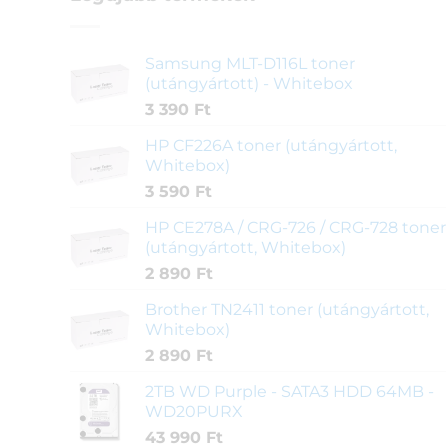
Samsung MLT-D116L toner
(utángyártott) - Whitebox
3 390
Ft
HP CF226A toner (utángyártott,
Whitebox)
3 590
Ft
HP CE278A / CRG-726 / CRG-728 toner
(utángyártott, Whitebox)
2 890
Ft
Brother TN2411 toner (utángyártott,
Whitebox)
2 890
Ft
2TB WD Purple - SATA3 HDD 64MB -
WD20PURX
43 990
Ft