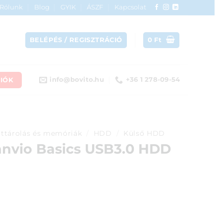
Rólunk
Blog
GYIK
ÁSZF
Kapcsolat
BELÉPÉS / REGISZTRÁCIÓ
0
Ft
IÓK
info@bovito.hu
+36 1 278-09-54
ttárolás és memóriák
/
HDD
/
Külső HDD
anvio Basics USB3.0 HDD