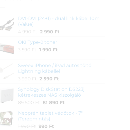
DVI-DVI (24+1) - dual link kábel 10m
(Value)
Original
Current
4 990
Ft
2 990
Ft
price
price
OKI Type-2 toner
was:
is:
Original
Current
3 590
Ft
1 990
4
Ft
2
price
price
990 Ft.
990 Ft.
was:
is:
Sweex iPhone / iPad autós töltő
3
1
Lightning kábellel
590 Ft.
990 Ft.
Original
Current
3 990
Ft
2 590
Ft
price
price
Synology DiskStation DS223j
was:
is:
kétrekeszes NAS kiszolgáló
3
2
Original
Current
89 500
Ft
81 890
Ft
990 Ft.
590 Ft.
price
price
Neoprén tablet védőtok - 7"
was:
is:
(Terepmintás)
89
81
Original
Current
1 990
Ft
990
Ft
500 Ft.
890 Ft.