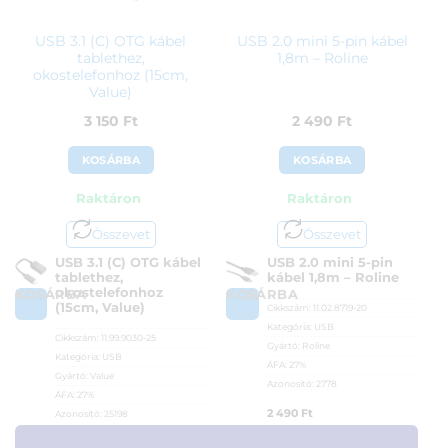
USB 3.1 (C) OTG kábel
USB 2.0 mini 5-pin kábel
tablethez,
1,8m – Roline
okostelefonhoz (15cm,
Value)
3 150
Ft
2 490
Ft
KOSÁRBA
KOSÁRBA
Raktáron
Raktáron
Összevet
Összevet
USB 3.1 (C) OTG kábel
USB 2.0 mini 5-pin
tablethez,
kábel 1,8m – Roline
okostelefonhoz
KOSÁRBA
KOSÁRBA
(15cm, Value)
Cikkszám:
11.02.8719-20
Kategória:
USB
Cikkszám:
11.99.9030-25
Gyártó:
Roline
Kategória:
USB
ÁFA:
27%
Gyártó:
Value
Azonosító:
2778
ÁFA:
27%
2 490
Ft
Azonosító:
25198
3 150
Ft