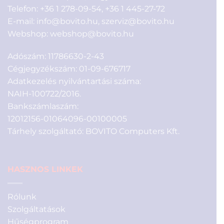
Telefon:
+36 1 278-09-54
,
+36 1 445-27-72
E-mail:
info@bovito.hu
,
szerviz@bovito.hu
Webshop:
webshop@bovito.hu
Adószám: 11786630-2-43
Cégjegyzékszám: 01-09-676717
Adatkezelés nyilvántartási száma:
NAIH-100722/2016.
Bankszámlaszám:
12012156-01064096-00100005
Tárhely szolgáltató: BOVITO Computers Kft.
HASZNOS LINKEK
Rólunk
Szolgáltatások
Hűségprogram