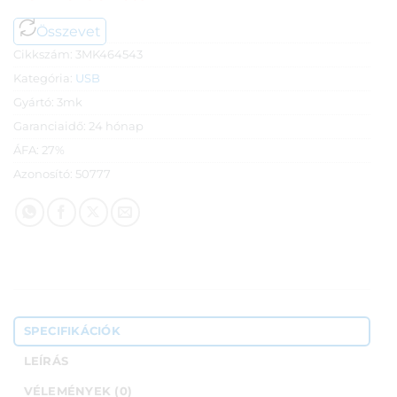
Összevet
Cikkszám:
3MK464543
Kategória:
USB
Gyártó:
3mk
Garanciaidő:
24 hónap
ÁFA:
27%
Azonosító:
50777
SPECIFIKÁCIÓK
LEÍRÁS
VÉLEMÉNYEK (0)