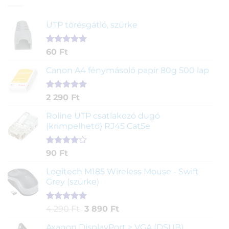
UTP törésgátló, szürke
Értékelés
1
60
Ft
5.00
az 5-
ből,
Canon A4 fénymásoló papír 80g 500 lap
értékelés
alapján
Értékelés
2
2 290
Ft
5.00
az 5-
ből,
Roline UTP csatlakozó dugó
értékelés
(krimpelhető) RJ45 Cat5e
alapján
Értékelés
2
90
Ft
4.00
az
5-ből,
Logitech M185 Wireless Mouse - Swift
értékelés
Grey (szürke)
alapján
Értékelés
1
Original
Current
4 290
Ft
3 890
Ft
5.00
az 5-
price
price
ből,
Axagon DisplayPort > VGA (DSUB)