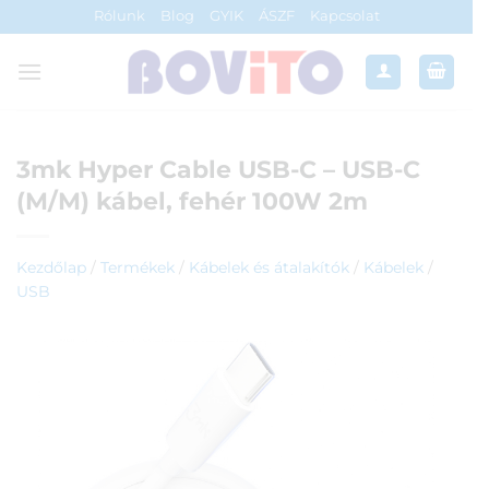
Skip
Rólunk
Blog
GYIK
ÁSZF
Kapcsolat
to
content
3mk Hyper Cable USB-C – USB-C
(M/M) kábel, fehér 100W 2m
Kezdőlap
/
Termékek
/
Kábelek és átalakítók
/
Kábelek
/
USB