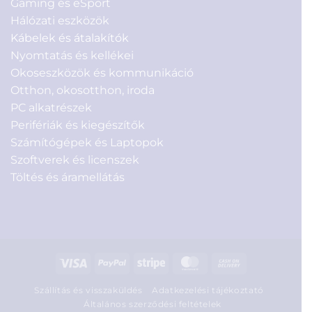
Gaming és eSport
Hálózati eszközök
Kábelek és átalakítók
Nyomtatás és kellékei
Okoseszközök és kommunikáció
Otthon, okosotthon, iroda
PC alkatrészek
Perifériák és kiegészítők
Számítógépek és Laptopok
Szoftverek és licenszek
Töltés és áramellátás
Visa
PayPal
Stripe
MasterCard
Cash
On
Szállítás és visszaküldés
Adatkezelési tájékoztató
Delivery
Általános szerződési feltételek