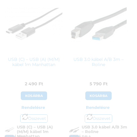
USB (C) – USB (A) (M/M)
USB 3.0 kábel A/B 3m –
kábel 1m Manhattan
Roline
2 490
Ft
5 790
Ft
KOSÁRBA
KOSÁRBA
Rendelésre
Rendelésre
Összevet
Összevet
USB (C) – USB (A)
USB 3.0 kábel A/B 3m
(M/M) kábel 1m
– Roline
Manhattan
KOSÁRBA
KOSÁRBA