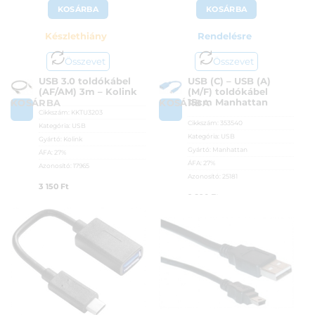
KOSÁRBA
KOSÁRBA
Készlethiány
Rendelésre
Összevet
Összevet
USB 3.0 toldókábel
USB (C) – USB (A)
(AF/AM) 3m – Kolink
(M/F) toldókábel
15cm Manhattan
KOSÁRBA
KOSÁRBA
Cikkszám:
KKTU3203
Cikkszám:
353540
Kategória:
USB
Kategória:
USB
Gyártó:
Kolink
Gyártó:
Manhattan
ÁFA:
27%
ÁFA:
27%
Azonosító:
17965
Azonosító:
25181
3 150
Ft
2 890
Ft