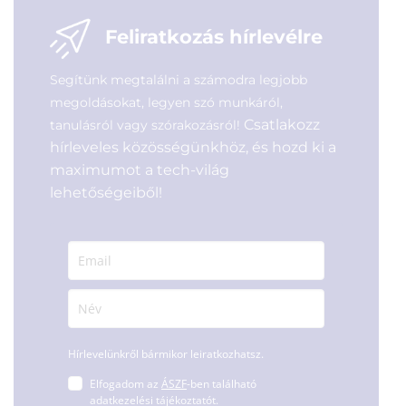
Feliratkozás hírlevélre
Segítünk megtalálni a számodra legjobb
megoldásokat, legyen szó munkáról,
Csatlakozz
tanulásról vagy szórakozásról!
hírleveles közösségünkhöz, és hozd ki a
maximumot a tech-világ
lehetőségeiből!
Hírlevelünkről bármikor leiratkozhatsz.
Elfogadom az
ÁSZF
-ben található
adatkezelési tájékoztatót.