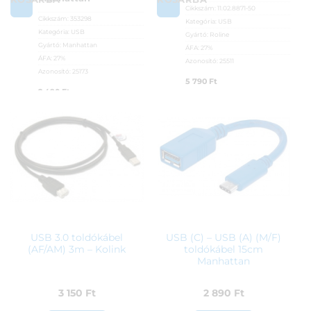
Cikkszám:
11.02.8871-50
Cikkszám:
353298
Kategória:
USB
Kategória:
USB
Gyártó:
Roline
Gyártó:
Manhattan
ÁFA:
27%
ÁFA:
27%
Azonosító:
25511
Azonosító:
25173
5 790
Ft
2 490
Ft
USB 3.0 toldókábel
USB (C) – USB (A) (M/F)
(AF/AM) 3m – Kolink
toldókábel 15cm
Manhattan
3 150
Ft
2 890
Ft