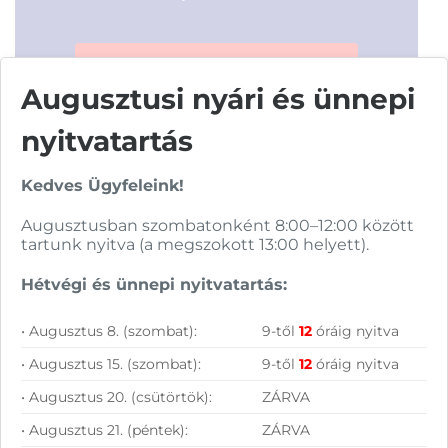
FELIRATKOZOM
Augusztusi nyári és ünnepi
nyitvatartás
Kedves Ügyfeleink!
Vásárolj nálunk!
Augusztusban szombatonként 8:00–12:00 között
tartunk nyitva (a megszokott 13:00 helyett).
Nagy raktárkészlet
Hétvégi és ünnepi nyitvatartás:
Garanciavállalás
• Augusztus 8. (szombat):
9-től
12
óráig nyitva
Hűségprogram
• Augusztus 15. (szombat):
9-től
12
óráig nyitva
50 000 Ft felett ingyenes szállítás
• Augusztus 20. (csütörtök):
ZÁRVA
• Augusztus 21. (péntek):
ZÁRVA
Szolgáltatásaink vállalkozásoknak