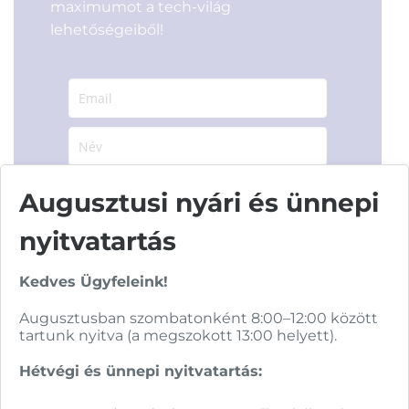
maximumot a tech-világ
lehetőségeiből!
Hírlevelünkről bármikor leiratkozhatsz.
Augusztusi nyári és ünnepi
Elfogadom az
ÁSZF
-ben található
nyitvatartás
adatkezelési tájékoztatót.
Kedves Ügyfeleink!
FELIRATKOZOM
Augusztusban szombatonként 8:00–12:00 között
tartunk nyitva (a megszokott 13:00 helyett).
Hétvégi és ünnepi nyitvatartás: