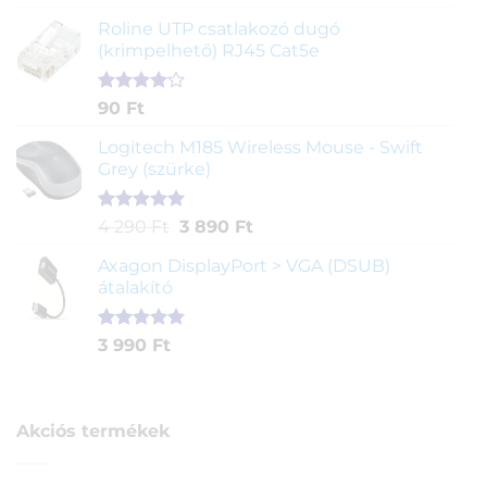
5.00
az 5-
ből,
Roline UTP csatlakozó dugó
értékelés
(krimpelhető) RJ45 Cat5e
alapján
Értékelés
2
90
Ft
4.00
az
5-ből,
Logitech M185 Wireless Mouse - Swift
értékelés
Grey (szürke)
alapján
Értékelés
1
Original
Current
4 290
Ft
3 890
Ft
5.00
az 5-
price
price
ből,
Axagon DisplayPort > VGA (DSUB)
was:
is:
értékelés
átalakító
4
3
alapján
290 Ft.
890 Ft.
Értékelés
1
3 990
Ft
5.00
az 5-
ből,
értékelés
alapján
Akciós termékek