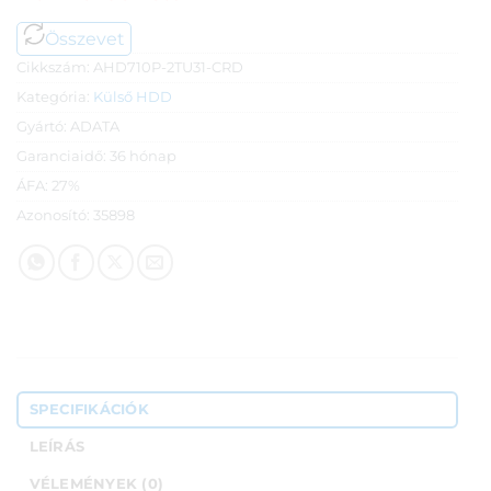
Összevet
Cikkszám:
AHD710P-2TU31-CRD
Kategória:
Külső HDD
Gyártó:
ADATA
Garanciaidő:
36 hónap
ÁFA:
27%
Azonosító:
35898
SPECIFIKÁCIÓK
LEÍRÁS
VÉLEMÉNYEK (0)