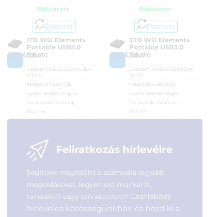
Raktáron
Raktáron
Összevet
Összevet
1TB WD Elements
2TB WD Elements
Portable USB3.0
Portable USB3.0
fekete
fekete
KOSÁRBA
KOSÁRBA
Cikkszám:
WDBUZG0010BBK-
Cikkszám:
WDBU6Y0020BBK-
WESN
WESN
Kategória:
Külső HDD
Kategória:
Külső HDD
Gyártó:
Western Digital
Gyártó:
Western Digital
Garanciaidő:
24 hónap
Garanciaidő:
24 hónap
ÁFA:
27%
ÁFA:
27%
Azonosító:
19093
Azonosító:
25525
43 990
Ft
46 990
Ft
Feliratkozás hírlevélre
Segítünk megtalálni a számodra legjobb
megoldásokat, legyen szó munkáról,
Csatlakozz
tanulásról vagy szórakozásról!
hírleveles közösségünkhöz, és hozd ki a