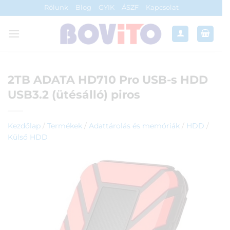
Skip
Rólunk
Blog
GYIK
ÁSZF
Kapcsolat
to
content
2TB ADATA HD710 Pro USB-s HDD
USB3.2 (ütésálló) piros
Kezdőlap
/
Termékek
/
Adattárolás és memóriák
/
HDD
/
Külső HDD