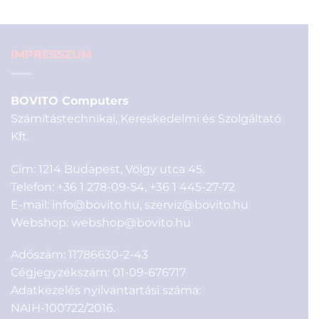
790 Ft.
IMPRESSZUM
BOVITO Computers
Számítástechnikai, Kereskedelmi és Szolgáltató
Kft.
Cím: 1214 Budapest, Völgy utca 45.
Telefon:
+36 1 278-09-54
,
+36 1 445-27-72
E-mail:
info@bovito.hu
,
szerviz@bovito.hu
Webshop:
webshop@bovito.hu
Adószám: 11786630-2-43
Cégjegyzékszám: 01-09-676717
Adatkezelés nyilvántartási száma:
NAIH-100722/2016.