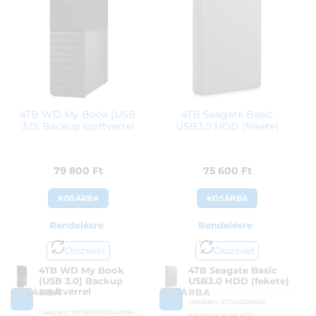
4TB WD My Book (USB
4TB Seagate Basic
3.0) Backup szoftverrel
USB3.0 HDD (fekete)
79 800
Ft
75 600
Ft
KOSÁRBA
KOSÁRBA
Rendelésre
Rendelésre
Összevet
Összevet
4TB WD My Book
4TB Seagate Basic
(USB 3.0) Backup
USB3.0 HDD (fekete)
szoftverrel
KOSÁRBA
KOSÁRBA
Cikkszám:
STJL4000400
Cikkszám:
WDBBGB0040HBK-
Kategória:
Külső HDD