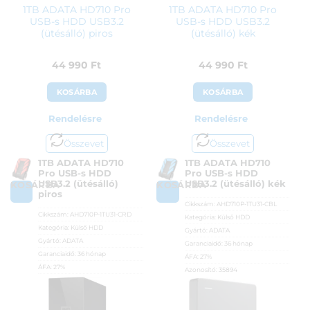
1TB ADATA HD710 Pro
1TB ADATA HD710 Pro
USB-s HDD USB3.2
USB-s HDD USB3.2
(ütésálló) piros
(ütésálló) kék
44 990
Ft
44 990
Ft
KOSÁRBA
KOSÁRBA
Rendelésre
Rendelésre
Összevet
Összevet
1TB ADATA HD710
1TB ADATA HD710
Pro USB-s HDD
Pro USB-s HDD
USB3.2 (ütésálló)
USB3.2 (ütésálló) kék
KOSÁRBA
KOSÁRBA
piros
Cikkszám:
AHD710P-1TU31-CBL
Cikkszám:
AHD710P-1TU31-CRD
Kategória:
Külső HDD
Kategória:
Külső HDD
Gyártó:
ADATA
Gyártó:
ADATA
Garanciaidő:
36 hónap
Garanciaidő:
36 hónap
ÁFA:
27%
ÁFA:
27%
Azonosító:
35894
Azonosító:
35895
44 990
Ft
44 990
Ft