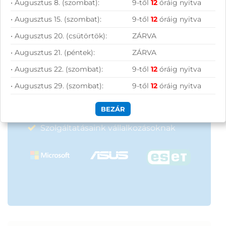
• Augusztus 8. (szombat):
9-től
12
óráig nyitva
Vásárolj nálunk!
• Augusztus 15. (szombat):
9-től
12
óráig nyitva
• Augusztus 20. (csütörtök):
ZÁRVA
Nagy raktárkészlet
• Augusztus 21. (péntek):
ZÁRVA
Garanciavállalás
• Augusztus 22. (szombat):
9-től
12
óráig nyitva
• Augusztus 29. (szombat):
9-től
12
óráig nyitva
Hűségprogram
50 000 Ft felett ingyenes szállítás
BEZÁR
Szolgáltatásaink vállalkozásoknak