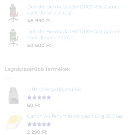
Delight Bermada (BMD1106RD) Gamer
szék (fekete-piros)
48 990
Ft
Delight Bermada (BMD1106GR) Gamer
szék (fekete-zöld)
50 600
Ft
Legnépszerűbb termékek
UTP törésgátló, szürke
Értékelés
1
60
Ft
5.00
az 5-
ből,
Canon A4 fénymásoló papír 80g 500 lap
értékelés
alapján
Értékelés
2
2 290
Ft