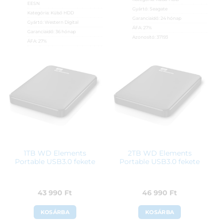
EESN
Gyártó:
Seagate
Kategória:
Külső HDD
Garanciaidő:
24 hónap
Gyártó:
Western Digital
ÁFA:
27%
Garanciaidő:
36 hónap
Azonosító:
37193
ÁFA:
27%
Azonosító:
29245
75 600
Ft
79 800
Ft
1TB WD Elements
2TB WD Elements
Portable USB3.0 fekete
Portable USB3.0 fekete
43 990
Ft
46 990
Ft
KOSÁRBA
KOSÁRBA