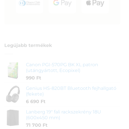
Legújabb termékek
Canon PGI-570PG BK XL patron
(utángyártott, Ecopixel)
990
Ft
Genius HS-820BT Bluetooth fejhallgató
(fekete)
6 690
Ft
Lanberg 19" fali rackszekrény 18U
(600x450 mm)
71 700
Ft