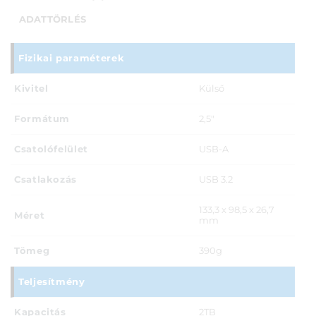
ADATTÖRLÉS
Fizikai paraméterek
Kivitel
Külső
Formátum
2,5"
Csatolófelület
USB-A
Csatlakozás
USB 3.2
133,3 x 98,5 x 26,7
Méret
mm
Tömeg
390g
Teljesítmény
Kapacitás
2TB