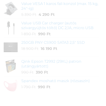
Value VESA 1 karos fali konzol (max. 15 kg,
24"-ig)
Original
Current
5 390
Ft
4 290
Ft
price
price
Value USB Car charger (autós
was:
is:
szivargyújtós töltő) DC 2,1A, micro USB
5
4
Original
Current
1 890
Ft
990
Ft
390 Ft.
290 Ft.
price
price
250GB PNY CS900 SATA3 2,5" SSD
was:
is:
Original
Current
18 900
Ft
1
16 190
990 Ft.
Ft
price
price
890 Ft.
was:
is:
Qink Epson T2992 (29XL) patron
18
16
(utángyártott)
900 Ft.
190 Ft.
Original
Current
990
Ft
390
Ft
price
price
Spandex mosható maszk (rózsaszín)
was:
is:
Original
Current
1 790
Ft
990 Ft.
990
Ft
390 Ft.
price
price
was:
is:
1
990 Ft.