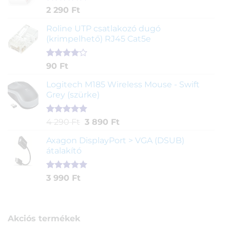
Értékelés
2
2 290
Ft
5.00
az 5-
ből,
Roline UTP csatlakozó dugó
értékelés
(krimpelhető) RJ45 Cat5e
alapján
Értékelés
2
90
Ft
4.00
az
5-ből,
Logitech M185 Wireless Mouse - Swift
értékelés
Grey (szürke)
alapján
Értékelés
1
Original
Current
4 290
Ft
3 890
Ft
5.00
az 5-
price
price
ből,
Axagon DisplayPort > VGA (DSUB)
was:
is:
értékelés
átalakító
4
3
alapján
290 Ft.
890 Ft.
Értékelés
1
3 990
Ft
5.00
az 5-
ből,
értékelés
alapján
Akciós termékek