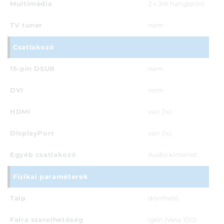
Multimédia
2 x 3W hangszóró
TV tuner
nem
Csatlakozó
15-pin DSUB
nem
DVI
nem
HDMI
van (1x)
DisplayPort
van (1x)
Egyéb csatlakozó
Audio kimenet
Fizikai paraméterek
Talp
dönthető
Falra szerelhetőség
igen (Vesa 100)