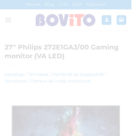
Skip
Rólunk
Blog
GYIK
ÁSZF
Kapcsolat
to
content
27″ Philips 272E1GAJ/00 Gaming
monitor (VA LED)
Kezdőlap
/
Termékek
/
Perifériák és kiegészítők
/
Monitorok
/
Otthoni és irodai monitorok