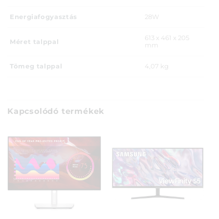
Energiafogyasztás
28W
613 x 461 x 205
Méret talppal
mm
Tömeg talppal
4,07 kg
Kapcsolódó termékek