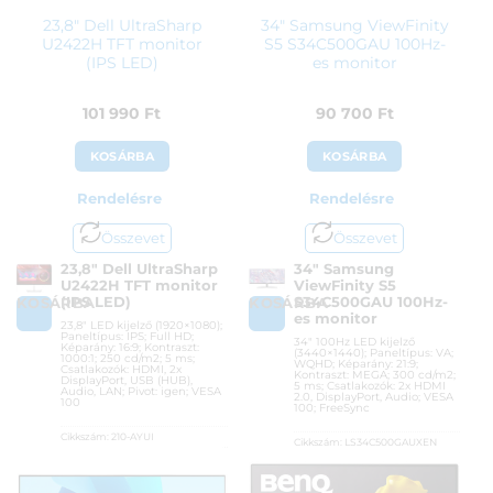
23,8″ Dell UltraSharp
34″ Samsung ViewFinity
U2422H TFT monitor
S5 S34C500GAU 100Hz-
(IPS LED)
es monitor
101 990
Ft
90 700
Ft
KOSÁRBA
KOSÁRBA
Rendelésre
Rendelésre
Összevet
Összevet
23,8″ Dell UltraSharp
34″ Samsung
U2422H TFT monitor
ViewFinity S5
(IPS LED)
S34C500GAU 100Hz-
KOSÁRBA
KOSÁRBA
es monitor
23,8″ LED kijelző (1920×1080);
Paneltípus: IPS; Full HD;
34″ 100Hz LED kijelző
Képarány: 16:9; Kontraszt:
(3440×1440); Paneltípus: VA;
1000:1; 250 cd/m2; 5 ms;
WQHD; Képarány: 21:9;
Csatlakozók: HDMI, 2x
Kontraszt: MEGA; 300 cd/m2;
DisplayPort, USB (HUB),
5 ms; Csatlakozók: 2x HDMI
Audio, LAN; Pivot: igen; VESA
2.0, DisplayPort, Audio; VESA
100
100; FreeSync
Cikkszám:
210-AYUI
Cikkszám:
LS34C500GAUXEN
Kategória:
Otthoni és irodai
Kategória:
Otthoni és irodai
monitorok
monitorok
Gyártó:
Dell