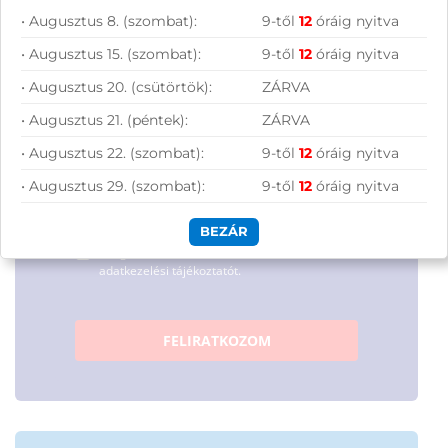
maximumot a tech-világ
• Augusztus 8. (szombat):
9-től
12
óráig nyitva
lehetőségeiből!
• Augusztus 15. (szombat):
9-től
12
óráig nyitva
• Augusztus 20. (csütörtök):
ZÁRVA
• Augusztus 21. (péntek):
ZÁRVA
• Augusztus 22. (szombat):
9-től
12
óráig nyitva
• Augusztus 29. (szombat):
9-től
12
óráig nyitva
Hírlevelünkről bármikor leiratkozhatsz.
BEZÁR
Elfogadom az
ÁSZF
-ben található
adatkezelési tájékoztatót.
FELIRATKOZOM