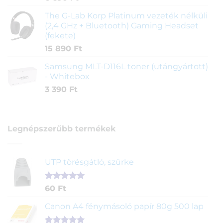
The G-Lab Korp Platinum vezeték nélküli
(2,4 GHz + Bluetooth) Gaming Headset
(fekete)
15 890
Ft
Samsung MLT-D116L toner (utángyártott)
- Whitebox
3 390
Ft
Legnépszerűbb termékek
UTP törésgátló, szürke
Értékelés
1
60
Ft
5.00
az 5-
ből,
Canon A4 fénymásoló papír 80g 500 lap
értékelés
alapján