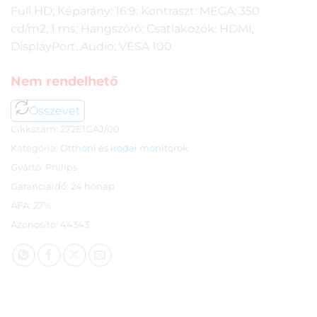
Full HD; Képarány: 16:9; Kontraszt: MEGA; 350
cd/m2; 1 ms; Hangszóró; Csatlakozók: HDMI,
DisplayPort, Audio; VESA 100
Nem rendelhető
Összevet
Cikkszám:
272E1GAJ/00
Kategória:
Otthoni és irodai monitorok
Gyártó:
Philips
Garanciaidő:
24 hónap
ÁFA:
27%
Azonosító:
44343