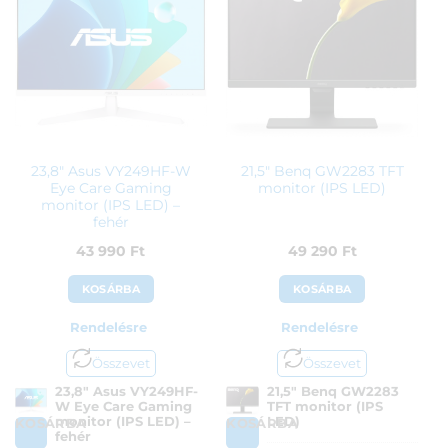
Gyártó:
Samsung
Garanciaidő:
36 hónap
Garanciaidő:
24 hónap
ÁFA:
27%
ÁFA:
27%
Azonosító:
41750
Azonosító:
48363
101 990
Ft
90 700
Ft
23,8″ Asus VY249HF-W
21,5″ Benq GW2283 TFT
Eye Care Gaming
monitor (IPS LED)
monitor (IPS LED) –
fehér
43 990
Ft
49 290
Ft
KOSÁRBA
KOSÁRBA
Rendelésre
Rendelésre
Összevet
Összevet
23,8″ Asus VY249HF-
21,5″ Benq GW2283
W Eye Care Gaming
TFT monitor (IPS
monitor (IPS LED) –
LED)
KOSÁRBA
KOSÁRBA
fehér