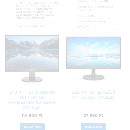
Cikkszám:
9H.LHLLA.TBE
23,8″ LED kijelző (1920×1080);
Paneltípus: IPS; Full HD;
Kategória:
Otthoni és irodai
Képarány: 16:9; Kontraszt:
monitorok
100M:1; 250 cd/m2; 1 ms;
Csatlakozók: HDMI, Audio;
Gyártó:
Benq
VESA 100; FreeSync
Garanciaidő:
36 hónap
Cikkszám:
VY249HF-W
ÁFA:
27%
Kategória:
Otthoni és irodai
Azonosító:
34755
monitorok
49 290
Ft
Gyártó:
Asus
Garanciaidő:
36 hónap
ÁFA:
27%
Azonosító:
48902
43 990
Ft
24,1″ Philips 240B9/00
21,5″ Philips 221V8/00
TFT monitor
TFT monitor (VA LED)
PowerSensor funkcióval
(IPS LED)
114 900
Ft
27 990
Ft
KOSÁRBA
KOSÁRBA