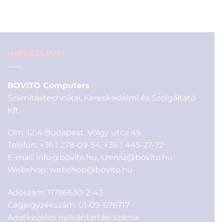
was:
is:
1
990 Ft.
990 Ft.
IMPRESSZUM
BOVITO Computers
Számítástechnikai, Kereskedelmi és Szolgáltató
Kft.
Cím: 1214 Budapest, Völgy utca 45.
Telefon:
+36 1 278-09-54
,
+36 1 445-27-72
E-mail:
info@bovito.hu
,
szerviz@bovito.hu
Webshop:
webshop@bovito.hu
Adószám: 11786630-2-43
Cégjegyzékszám: 01-09-676717
Adatkezelés nyilvántartási száma: