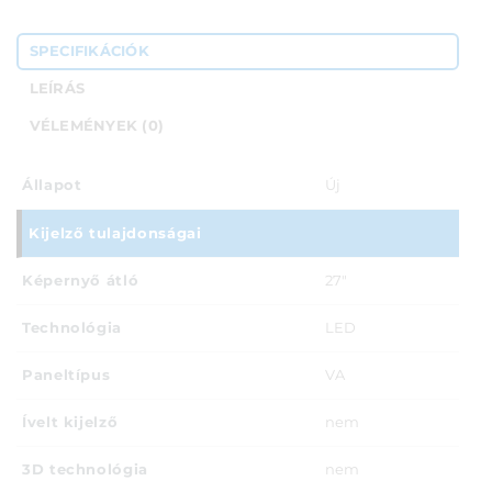
SPECIFIKÁCIÓK
LEÍRÁS
VÉLEMÉNYEK (0)
Állapot
Új
Kijelző tulajdonságai
Képernyő átló
27"
Technológia
LED
Paneltípus
VA
Ívelt kijelző
nem
3D technológia
nem