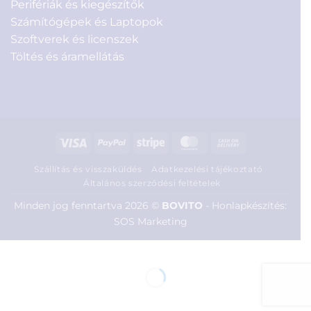
Perifériák és kiegészítők
Számítógépek és Laptopok
Szoftverek és licenszek
Töltés és áramellátás
Visa
PayPal
Stripe
MasterCard
Cash
On
Szállítás és visszaküldés
Adatkezelési tájékoztató
Delivery
Általános szerződési feltételek
Minden jog fenntartva 2026 ©
BOVITO
-
Honlapkészítés:
SOS Marketing