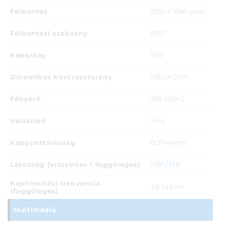
Felbontás
1920 x 1080 pixel
Felbontási szabvány
FHD
Képarány
16:9
Dinamikus kontrasztarány
MEGA DCR
Fényerő
350 cd/m2
Válaszidő
1 ms
Képponttávolság
0.3114 mm
Látószög (vízszintes / függőleges)
178° / 178°
Képfrissítési frekvencia
48-144 Hz
(függőleges)
Multimédia