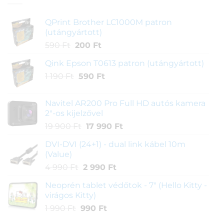
QPrint Brother LC1000M patron
(utángyártott)
Original
Current
590
Ft
200
Ft
price
price
Qink Epson T0613 patron (utángyártott)
was:
is:
Original
Current
1 190
Ft
590 Ft.
590
Ft
200 Ft.
price
price
was:
is:
Navitel AR200 Pro Full HD autós kamera
1
590 Ft.
2"-os kijelzővel
190 Ft.
Original
Current
19 900
Ft
17 990
Ft
price
price
DVI-DVI (24+1) - dual link kábel 10m
was:
is:
(Value)
19
17
Original
Current
4 990
Ft
2 990
Ft
900 Ft.
990 Ft.
price
price
Neoprén tablet védőtok - 7" (Hello Kitty -
was:
is:
virágos Kitty)
4
2
Original
Current
1 990
Ft
990
Ft
990 Ft.
990 Ft.
price
price