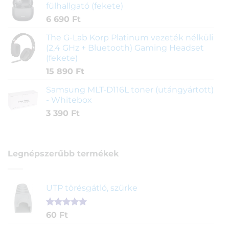
fülhallgató (fekete)
6 690
Ft
The G-Lab Korp Platinum vezeték nélküli
(2,4 GHz + Bluetooth) Gaming Headset
(fekete)
15 890
Ft
Samsung MLT-D116L toner (utángyártott)
- Whitebox
3 390
Ft
Legnépszerűbb termékek
UTP törésgátló, szürke
Értékelés
1
60
Ft
5.00
az 5-