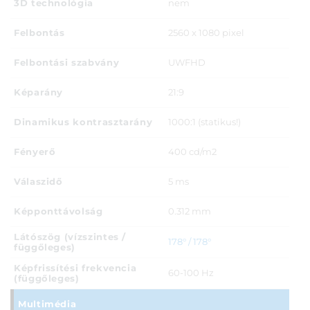
3D technológia
nem
Felbontás
2560 x 1080 pixel
Felbontási szabvány
UWFHD
Képarány
21:9
Dinamikus kontrasztarány
1000:1 (statikus!)
Fényerő
400 cd/m2
Válaszidő
5 ms
Képponttávolság
0.312 mm
Látószög (vízszintes /
178° / 178°
függőleges)
Képfrissítési frekvencia
60-100 Hz
(függőleges)
Multimédia