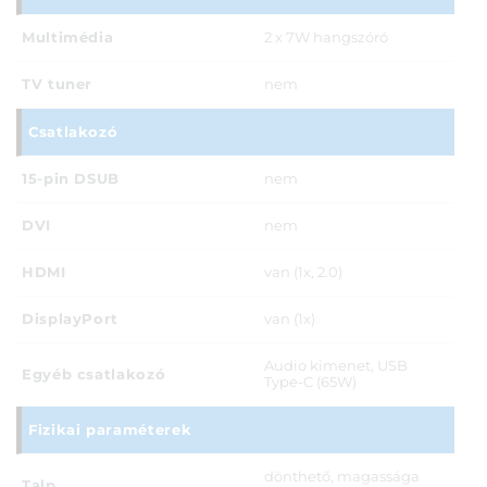
Multimédia
2 x 7W hangszóró
TV tuner
nem
Csatlakozó
15-pin DSUB
nem
DVI
nem
HDMI
van (1x, 2.0)
DisplayPort
van (1x)
Audio kimenet, USB
Egyéb csatlakozó
Type-C (65W)
Fizikai paraméterek
dönthető, magassága
Talp