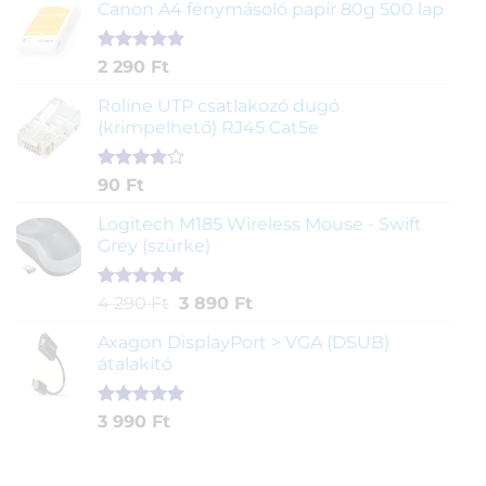
ből,
Canon A4 fénymásoló papír 80g 500 lap
értékelés
alapján
Értékelés
2
2 290
Ft
5.00
az 5-
ből,
Roline UTP csatlakozó dugó
értékelés
(krimpelhető) RJ45 Cat5e
alapján
Értékelés
2
90
Ft
4.00
az
5-ből,
Logitech M185 Wireless Mouse - Swift
értékelés
Grey (szürke)
alapján
Értékelés
1
Original
Current
4 290
Ft
3 890
Ft
5.00
az 5-
price
price
ből,
Axagon DisplayPort > VGA (DSUB)
was:
is:
értékelés
átalakító
4
3
alapján
290 Ft.
890 Ft.
Értékelés
1
3 990
Ft
5.00
az 5-
ből,
értékelés