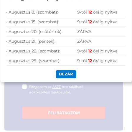
Csatlakozz
tanulásról vagy szórakozásról!
hírleveles közösségünkhöz, és hozd ki a
• Augusztus 8. (szombat):
9-től
12
óráig nyitva
maximumot a tech-világ
• Augusztus 15. (szombat):
9-től
12
óráig nyitva
lehetőségeiből!
• Augusztus 20. (csütörtök):
ZÁRVA
• Augusztus 21. (péntek):
ZÁRVA
• Augusztus 22. (szombat):
9-től
12
óráig nyitva
• Augusztus 29. (szombat):
9-től
12
óráig nyitva
BEZÁR
Hírlevelünkről bármikor leiratkozhatsz.
Elfogadom az
ÁSZF
-ben található
adatkezelési tájékoztatót.
FELIRATKOZOM