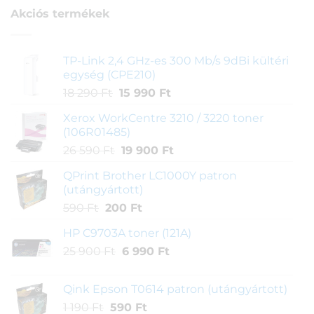
alapján
Akciós termékek
TP-Link 2,4 GHz-es 300 Mb/s 9dBi kültéri
egység (CPE210)
Original
Current
18 290
Ft
15 990
Ft
price
price
Xerox WorkCentre 3210 / 3220 toner
was:
is:
(106R01485)
18
15
Original
Current
26 590
Ft
19 900
Ft
290 Ft.
990 Ft.
price
price
QPrint Brother LC1000Y patron
was:
is:
(utángyártott)
26
19
Original
Current
590
Ft
200
Ft
590 Ft.
900 Ft.
price
price
HP C9703A toner (121A)
was:
is:
Original
Current
25 900
Ft
590 Ft.
6 990
200 Ft.
Ft
price
price
was:
is:
Qink Epson T0614 patron (utángyártott)
25
6
Original
Current
1 190
Ft
590
Ft
900 Ft.
990 Ft.