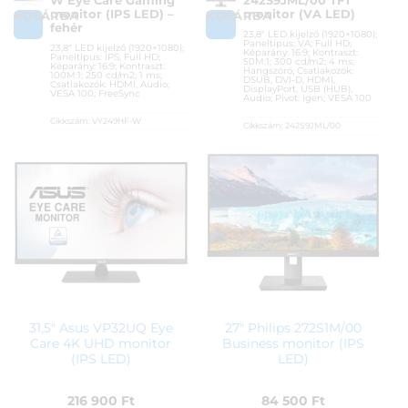
W Eye Care Gaming
242S9JML/00 TFT
monitor (IPS LED) –
monitor (VA LED)
KOSÁRBA
KOSÁRBA
fehér
23,8″ LED kijelző (1920×1080);
Paneltípus: VA; Full HD;
23,8″ LED kijelző (1920×1080);
Képarány: 16:9; Kontraszt:
Paneltípus: IPS; Full HD;
50M:1; 300 cd/m2; 4 ms;
Képarány: 16:9; Kontraszt:
Hangszóró; Csatlakozók:
100M:1; 250 cd/m2; 1 ms;
DSUB, DVI-D, HDMI,
Csatlakozók: HDMI, Audio;
DisplayPort, USB (HUB),
VESA 100; FreeSync
Audio; Pivot: igen; VESA 100
Cikkszám:
VY249HF-W
Cikkszám:
242S9JML/00
Kategória:
Otthoni és irodai
Kategória:
Otthoni és irodai
monitorok
monitorok
Gyártó:
Asus
Gyártó:
Philips
Garanciaidő:
36 hónap
Garanciaidő:
36 hónap
ÁFA:
27%
ÁFA:
27%
Azonosító:
48902
Azonosító:
46884
43 990
Ft
55 990
Ft
31,5″ Asus VP32UQ Eye
27″ Philips 272S1M/00
Care 4K UHD monitor
Business monitor (IPS
(IPS LED)
LED)
216 900
Ft
84 500
Ft