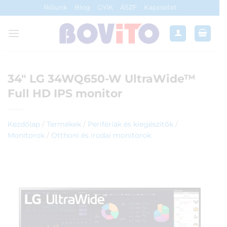
Skip
Rólunk
Blog
GYIK
ÁSZF
Kapcsolat
to
content
34″ LG 34WQ650-W UltraWide™
Full HD IPS monitor
Kezdőlap
/
Termékek
/
Perifériák és kiegészítők
/
Monitorok
/
Otthoni és irodai monitorok