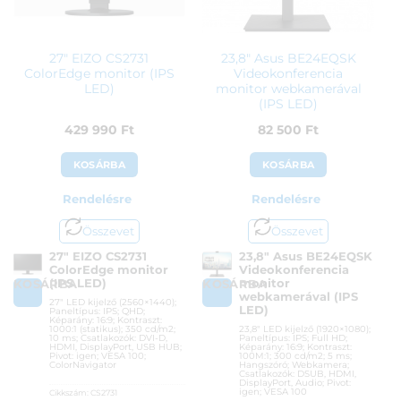
27″ EIZO CS2731
23,8″ Asus BE24EQSK
ColorEdge monitor (IPS
Videokonferencia
LED)
monitor webkamerával
(IPS LED)
429 990
Ft
82 500
Ft
KOSÁRBA
KOSÁRBA
Rendelésre
Rendelésre
Összevet
Összevet
27″ EIZO CS2731
23,8″ Asus BE24EQSK
ColorEdge monitor
Videokonferencia
(IPS LED)
monitor
KOSÁRBA
KOSÁRBA
webkamerával (IPS
27″ LED kijelző (2560×1440);
LED)
Paneltípus: IPS; QHD;
Képarány: 16:9; Kontraszt:
1000:1 (statikus); 350 cd/m2;
23,8″ LED kijelző (1920×1080);
10 ms; Csatlakozók: DVI-D,
Paneltípus: IPS; Full HD;
HDMI, DisplayPort, USB HUB;
Képarány: 16:9; Kontraszt:
Pivot: igen; VESA 100;
100M:1; 300 cd/m2; 5 ms;
ColorNavigator
Hangszóró; Webkamera;
Csatlakozók: DSUB, HDMI,
DisplayPort, Audio; Pivot:
igen; VESA 100
Cikkszám:
CS2731