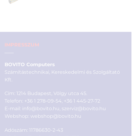
price
price
was:
is:
1
590 Ft.
190 Ft.
IMPRESSZUM
BOVITO Computers
Számítástechnikai, Kereskedelmi és Szolgáltató
Kft.
Cím: 1214 Budapest, Völgy utca 45.
Telefon:
+36 1 278-09-54
,
+36 1 445-27-72
E-mail:
info@bovito.hu
,
szerviz@bovito.hu
Webshop:
webshop@bovito.hu
Adószám: 11786630-2-43