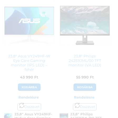
Kategória:
Otthoni és irodai
Cikkszám:
BE24EQSK
monitorok
Kategória:
Otthoni és irodai
Gyártó:
Eizo
monitorok
Garanciaidő:
60 hónap
Gyártó:
Asus
ÁFA:
27%
Garanciaidő:
36 hónap
Azonosító:
40132
ÁFA:
27%
429 990
Ft
Azonosító:
41998
82 500
Ft
23,8″ Asus VY249HF-W
23,8″ Philips
Eye Care Gaming
242S9JML/00 TFT
monitor (IPS LED) –
monitor (VA LED)
fehér
43 990
Ft
55 990
Ft
KOSÁRBA
KOSÁRBA
Rendelésre
Rendelésre
Összevet
Összevet
23,8″ Asus VY249HF-
23,8″ Philips