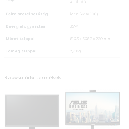
állítható
Falra szerelhetőség
igen (Vesa 100)
Energiafogyasztás
35W
Méret talppal
816.5 x 568.3 x 260 mm
Tömeg talppal
7,9 kg
Kapcsolódó termékek