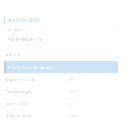
SPECIFIKÁCIÓK
LEÍRÁS
VÉLEMÉNYEK (0)
Állapot
Új
Kijelző tulajdonságai
Képernyő átló
34"
Technológia
LED
Paneltípus
IPS
Ívelt kijelző
nem