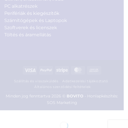
PC alkatrészek
Perifériák és kiegészítők
Számítógépek és Laptopok
Szoftverek és licenszek
Töltés és áramellátás
Visa
PayPal
Stripe
MasterCard
Cash
On
Szállítás és visszaküldés
Adatkezelési tájékoztató
Delivery
Általános szerződési feltételek
Minden jog fenntartva 2026 ©
BOVITO
-
Honlapkészítés:
SOS Marketing