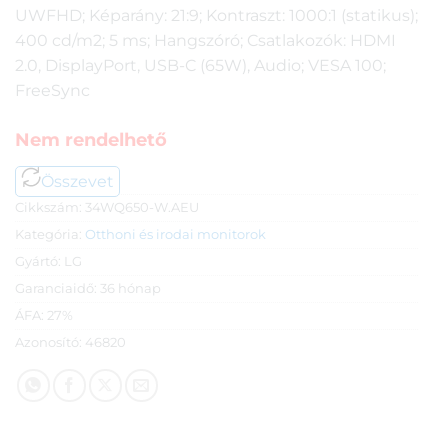
UWFHD; Képarány: 21:9; Kontraszt: 1000:1 (statikus);
400 cd/m2; 5 ms; Hangszóró; Csatlakozók: HDMI
2.0, DisplayPort, USB-C (65W), Audio; VESA 100;
FreeSync
Nem rendelhető
Összevet
Cikkszám:
34WQ650-W.AEU
Kategória:
Otthoni és irodai monitorok
Gyártó:
LG
Garanciaidő:
36 hónap
ÁFA:
27%
Azonosító:
46820