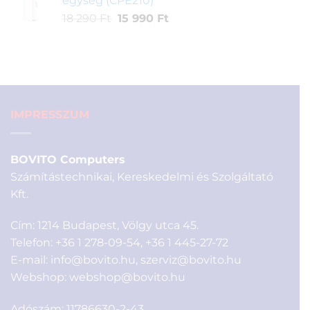
egység (CPE210)
190 Ft.
390 Ft.
Original
Current
18 290
Ft
15 990
Ft
price
price
was:
is:
18
15
290 Ft.
990 Ft.
IMPRESSZUM
BOVITO Computers
Számítástechnikai, Kereskedelmi és Szolgáltató
Kft.
Cím: 1214 Budapest, Völgy utca 45.
Telefon:
+36 1 278-09-54
,
+36 1 445-27-72
E-mail:
info@bovito.hu
,
szerviz@bovito.hu
Webshop:
webshop@bovito.hu
Adószám: 11786630-2-43