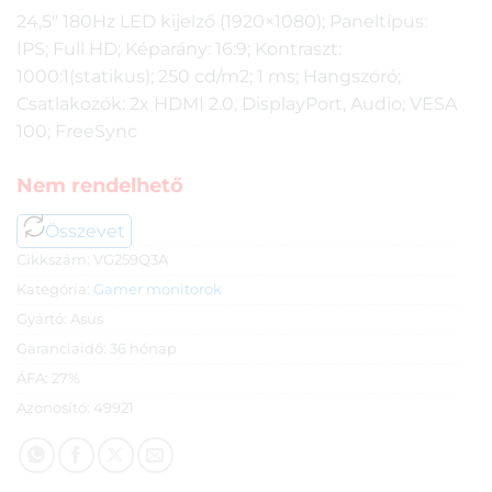
24,5″ 180Hz LED kijelző (1920×1080); Paneltípus:
IPS; Full HD; Képarány: 16:9; Kontraszt:
1000:1(statikus); 250 cd/m2; 1 ms; Hangszóró;
Csatlakozók: 2x HDMI 2.0, DisplayPort, Audio; VESA
100; FreeSync
Nem rendelhető
Összevet
Cikkszám:
VG259Q3A
Kategória:
Gamer monitorok
Gyártó:
Asus
Garanciaidő:
36 hónap
ÁFA:
27%
Azonosító:
49921