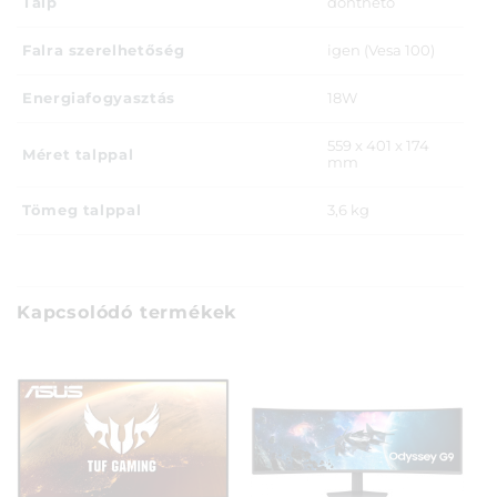
Talp
dönthető
Falra szerelhetőség
igen (Vesa 100)
Energiafogyasztás
18W
559 x 401 x 174
Méret talppal
mm
Tömeg talppal
3,6 kg
Kapcsolódó termékek