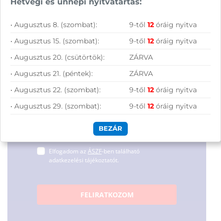
Hétvégi és ünnepi nyitvatartás:
120 990
Ft
Csatlakozz
tanulásról vagy szórakozásról!
hírleveles közösségünkhöz, és hozd ki a
• Augusztus 8. (szombat):
9-től
12
óráig nyitva
maximumot a tech-világ
• Augusztus 15. (szombat):
9-től
12
óráig nyitva
lehetőségeiből!
• Augusztus 20. (csütörtök):
ZÁRVA
• Augusztus 21. (péntek):
ZÁRVA
• Augusztus 22. (szombat):
9-től
12
óráig nyitva
• Augusztus 29. (szombat):
9-től
12
óráig nyitva
BEZÁR
Hírlevelünkről bármikor leiratkozhatsz.
Elfogadom az
ÁSZF
-ben található
adatkezelési tájékoztatót.
FELIRATKOZOM