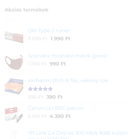
alapján
Akciós termékek
OKI Type-2 toner
Original
Current
3 590
Ft
1 990
Ft
price
price
was:
is:
Spandex mosható maszk (piros)
3
1
Original
Current
1 790
Ft
990
Ft
590 Ft.
990 Ft.
price
price
was:
is:
Verbatim DVD-R 16x, vékony tok
1
990 Ft.
790 Ft.
Értékelés
1
Original
Current
590
Ft
390
Ft
5.00
az 5-
price
price
ből,
Canon CLI-551C patron
was:
is:
értékelés
Original
Current
5 190
Ft
590 Ft.
4 390
390 Ft.
Ft
alapján
price
price
was:
is:
TP-Link 2,4 GHz-es 300 Mb/s 9dBi kültéri
5
4