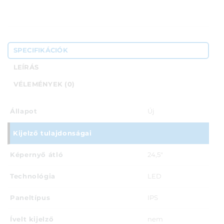
SPECIFIKÁCIÓK
LEÍRÁS
VÉLEMÉNYEK (0)
Állapot
Új
Kijelző tulajdonságai
Képernyő átló
24,5"
Technológia
LED
Paneltípus
IPS
Ívelt kijelző
nem