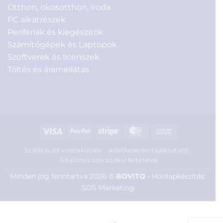
Otthon, okosotthon, iroda
PC alkatrészek
Perifériák és kiegészítők
Számítógépek és Laptopok
Szoftverek és licenszek
Töltés és áramellátás
Visa
PayPal
Stripe
MasterCard
Cash
On
Szállítás és visszaküldés
Adatkezelési tájékoztató
Delivery
Általános szerződési feltételek
Minden jog fenntartva 2026 ©
BOVITO
-
Honlapkészítés:
SOS Marketing