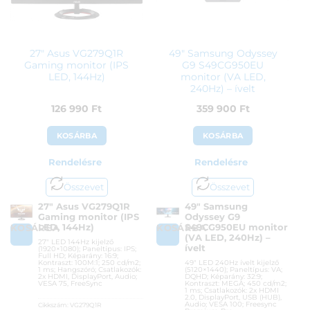
27″ Asus VG279Q1R
49″ Samsung Odyssey
Gaming monitor (IPS
G9 S49CG950EU
LED, 144Hz)
monitor (VA LED,
240Hz) – ívelt
126 990
Ft
359 900
Ft
KOSÁRBA
KOSÁRBA
Rendelésre
Rendelésre
Összevet
Összevet
27″ Asus VG279Q1R
49″ Samsung
Gaming monitor (IPS
Odyssey G9
LED, 144Hz)
S49CG950EU monitor
KOSÁRBA
KOSÁRBA
(VA LED, 240Hz) –
27″ LED 144Hz kijelző
ívelt
(1920×1080); Paneltípus: IPS;
Full HD; Képarány: 16:9;
Kontraszt: 100M:1; 250 cd/m2;
49″ LED 240Hz ívelt kijelző
1 ms; Hangszóró; Csatlakozók:
(5120×1440); Paneltípus: VA;
2x HDMI, DisplayPort, Audio;
DQHD; Képarány: 32:9;
VESA 75, FreeSync
Kontraszt: MEGA; 450 cd/m2;
1 ms; Csatlakozók: 2x HDMI
2.0, DisplayPort, USB (HUB),
Audio; VESA 100; Freesync
Cikkszám:
VG279Q1R