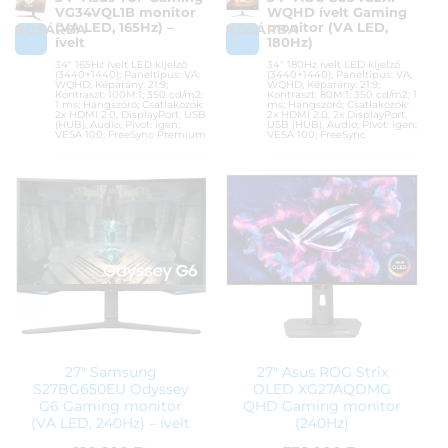
VG34VQL1B monitor
WQHD ívelt Gaming
(VA LED, 165Hz) –
monitor (VA LED,
KOSÁRBA
KOSÁRBA
ívelt
180Hz)
34″ 165Hz ívelt LED kijelző
34″ 180Hz ívelt LED kijelző
(3440×1440); Paneltípus: VA;
(3440×1440); Paneltípus: VA;
WQHD; Képarány: 21:9;
WQHD; Képarány: 21:9;
Kontraszt: 100M:1; 350 cd/m2;
Kontraszt: 80M:1; 350 cd/m2; 1
1 ms; Hangszóró; Csatlakozók:
ms; Hangszóró; Csatlakozók:
2x HDMI 2.0, DisplayPort, USB
2x HDMI 2.0, 2x DisplayPort,
(HUB), Audio; Pivot: igen;
USB (HUB), Audio; Pivot: igen;
VESA 100; FreeSync Premium
VESA 100; FreeSync
Cikkszám:
VG34VQL1B
Cikkszám:
CU34G2XP/BK
Kategória:
Gamer monitorok
Kategória:
Gamer monitorok
Gyártó:
Asus
Gyártó:
AOC
Garanciaidő:
36 hónap
Garanciaidő:
36 hónap
ÁFA:
27%
ÁFA:
27%
Azonosító:
41908
Azonosító:
49033
168 900
Ft
139 900
Ft
27″ Samsung
27″ Asus ROG Strix
S27BG650EU Odyssey
OLED XG27AQDMG
G6 Gaming monitor
QHD Gaming monitor
(VA LED, 240Hz) – ívelt
(240Hz)