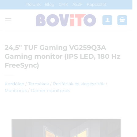
Skip
Rólunk
Blog
GYIK
ÁSZF
Kapcsolat
to
content
24,5″ TUF Gaming VG259Q3A
Gaming monitor (IPS LED, 180 Hz
FreeSync)
Kezdőlap
/
Termékek
/
Perifériák és kiegészítők
/
Monitorok
/
Gamer monitorok