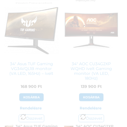
Premium Pro
Kategória:
Gamer monitorok
Gyártó:
Asus
Cikkszám:
LS49CG950EUXEN
Garanciaidő:
36 hónap
Kategória:
Gamer monitorok
ÁFA:
27%
Gyártó:
Samsung
Azonosító:
40045
Garanciaidő:
24 hónap
ÁFA:
27%
126 990
Ft
Azonosító:
49494
359 900
Ft
34″ Asus TUF Gaming
34″ AOC CU34G2XP
VG34VQL1B monitor
WQHD ívelt Gaming
(VA LED, 165Hz) – ívelt
monitor (VA LED,
180Hz)
168 900
Ft
139 900
Ft
KOSÁRBA
KOSÁRBA
Rendelésre
Rendelésre
Összevet
Összevet
34″ Asus TUF Gaming
34″ AOC CU34G2XP