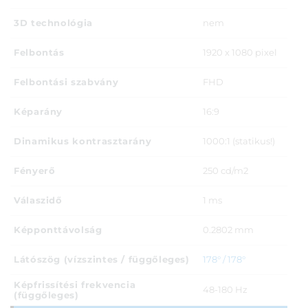
3D technológia
nem
Felbontás
1920 x 1080 pixel
Felbontási szabvány
FHD
Képarány
16:9
Dinamikus kontrasztarány
1000:1 (statikus!)
Fényerő
250 cd/m2
Válaszidő
1 ms
Képponttávolság
0.2802 mm
Látószög (vízszintes / függőleges)
178° / 178°
Képfrissítési frekvencia
48-180 Hz
(függőleges)