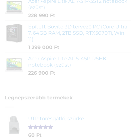
Acer Aspire Lite AL17-31P-35T2 notebook
(ezüst)
228 990
Ft
Épített Bovito 3D tervező PC (Core Ultra
7, 64GB RAM, 2TB SSD, RTX5070Ti, Win
11)
1 299 000
Ft
Acer Aspire Lite AL15-45P-R5HK
notebook (ezüst)
226 900
Ft
Legnépszerűbb termékek
UTP törésgátló, szürke
Értékelés
1
60
Ft
5.00
az 5-