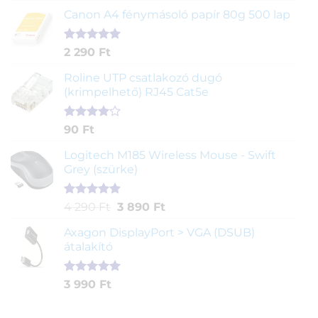
ből,
Canon A4 fénymásoló papír 80g 500 lap
értékelés
alapján
Értékelés
2
2 290
Ft
5.00
az 5-
ből,
Roline UTP csatlakozó dugó
értékelés
(krimpelhető) RJ45 Cat5e
alapján
Értékelés
2
90
Ft
4.00
az
5-ből,
Logitech M185 Wireless Mouse - Swift
értékelés
Grey (szürke)
alapján
Értékelés
1
Original
Current
4 290
Ft
3 890
Ft
5.00
az 5-
price
price
ből,
Axagon DisplayPort > VGA (DSUB)
was:
is:
értékelés
átalakító
4
3
alapján
290 Ft.
890 Ft.
Értékelés
1
3 990
Ft
5.00
az 5-
ből,
értékelés