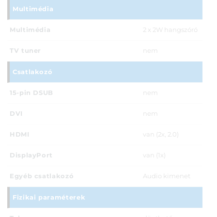
Multimédia
Multimédia
2 x 2W hangszóró
TV tuner
nem
Csatlakozó
15-pin DSUB
nem
DVI
nem
HDMI
van (2x, 2.0)
DisplayPort
van (1x)
Egyéb csatlakozó
Audio kimenet
Fizikai paraméterek