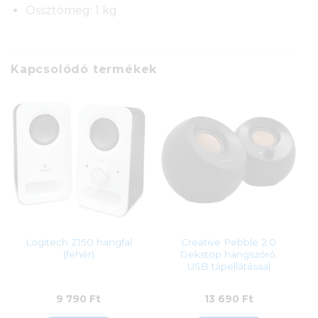
Össztömeg: 1 kg
Kapcsolódó termékek
Logitech Z150 hangfal
Creative Pebble 2.0
(fehér)
Dekstop hangszóró,
USB tápellátással
9 790
Ft
13 690
Ft