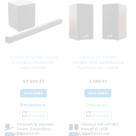
Thonet & Vander Dunn
Genius SP-HF180
Soundbar, Bluetooth-
hangfal USB tápellátással
kapcsolattal
(fadobozos!) – barna
67 500
Ft
3 590
Ft
KOSÁRBA
KOSÁRBA
Rendelésre
Raktáron
Összevet
Összevet
Thonet & Vander
Genius SP-HF180
Dunn Soundbar,
hangfal USB
Bluetooth-
tápellátással
KOSÁRBA
KOSÁRBA