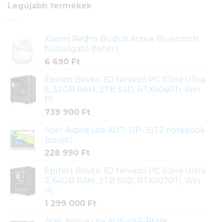
Legújabb termékek
Xiaomi Redmi Buds 8 Active Bluetooth
fülhallgató (fehér)
6 690
Ft
Épített Bovito 3D tervező PC (Core Ultra
5, 32GB RAM, 2TB SSD, RTX5060Ti, Win
11)
739 900
Ft
Acer Aspire Lite AL17-31P-35T2 notebook
(ezüst)
228 990
Ft
Épített Bovito 3D tervező PC (Core Ultra
7, 64GB RAM, 2TB SSD, RTX5070Ti, Win
11)
1 299 000
Ft
Acer Aspire Lite AL15-45P-R5HK