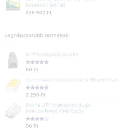
notebook (ezüst)
226 900
Ft
Legnépszerűbb termékek
UTP törésgátló, szürke
Értékelés
1
60
Ft
5.00
az 5-
ből,
Canon A4 fénymásoló papír 80g 500 lap
értékelés
alapján
Értékelés
2
2 290
Ft
5.00
az 5-
ből,
Roline UTP csatlakozó dugó
értékelés
(krimpelhető) RJ45 Cat5e
alapján
Értékelés
2
90
Ft