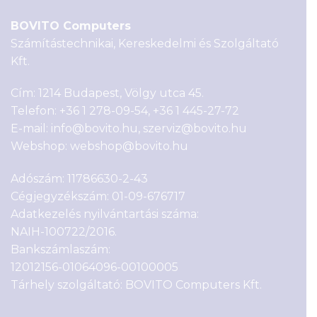
BOVITO Computers
Számítástechnikai, Kereskedelmi és Szolgáltató
Kft.
Cím: 1214 Budapest, Völgy utca 45.
Telefon:
+36 1 278-09-54
,
+36 1 445-27-72
E-mail:
info@bovito.hu
,
szerviz@bovito.hu
Webshop:
webshop@bovito.hu
Adószám: 11786630-2-43
Cégjegyzékszám: 01-09-676717
Adatkezelés nyilvántartási száma:
NAIH-100722/2016.
Bankszámlaszám:
12012156-01064096-00100005
Tárhely szolgáltató: BOVITO Computers Kft.