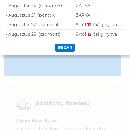
• Augusztus 20. (csütörtök):
ZÁRVA
Hűségprogram
• Augusztus 21. (péntek):
ZÁRVA
50 000 Ft felett ingyenes szállítás
• Augusztus 22. (szombat):
9-től
12
óráig nyitva
Szolgáltatásaink vállalkozásoknak
• Augusztus 29. (szombat):
9-től
12
óráig nyitva
BEZÁR
Szállítás, fizetés:
Gyors kiszállítás
Raktáron lévő termékeink legkésőbb a