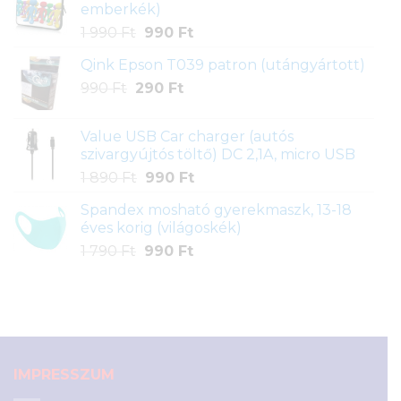
emberkék)
390 Ft.
990 Ft.
Original
Current
1 990
Ft
990
Ft
price
price
Qink Epson T039 patron (utángyártott)
was:
is:
Original
Current
990
Ft
290
1
Ft
990 Ft.
price
price
990 Ft.
was:
is:
Value USB Car charger (autós
990 Ft.
290 Ft.
szivargyújtós töltő) DC 2,1A, micro USB
Original
Current
1 890
Ft
990
Ft
price
price
Spandex mosható gyerekmaszk, 13-18
was:
is:
éves korig (világoskék)
1
990 Ft.
Original
Current
1 790
Ft
990
Ft
890 Ft.
price
price
was:
is:
1
990 Ft.
790 Ft.
IMPRESSZUM