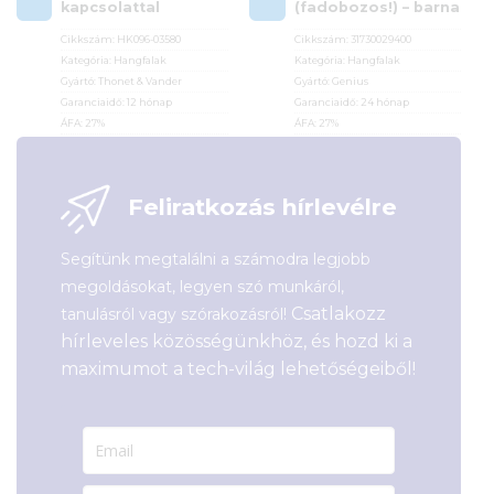
kapcsolattal
(fadobozos!) – barna
Cikkszám:
HK096-03580
Cikkszám:
31730029400
Kategória:
Hangfalak
Kategória:
Hangfalak
Gyártó:
Thonet & Vander
Gyártó:
Genius
Garanciaidő:
12 hónap
Garanciaidő:
24 hónap
ÁFA:
27%
ÁFA:
27%
Azonosító:
35435
Azonosító:
37276
67 500
Ft
3 590
Ft
Feliratkozás hírlevélre
Segítünk megtalálni a számodra legjobb
megoldásokat, legyen szó munkáról,
Csatlakozz
tanulásról vagy szórakozásról!
hírleveles közösségünkhöz, és hozd ki a
maximumot a tech-világ lehetőségeiből!