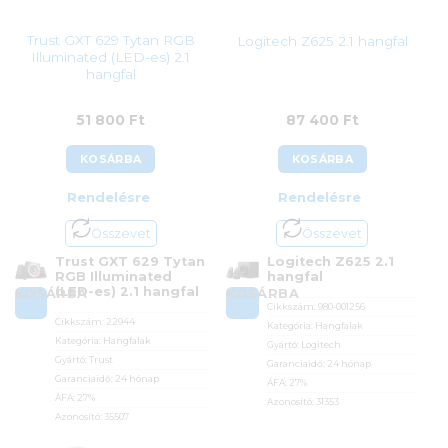
Trust GXT 629 Tytan RGB
Logitech Z625 2.1 hangfal
Illuminated (LED-es) 2.1
hangfal
51 800
Ft
87 400
Ft
KOSÁRBA
KOSÁRBA
Rendelésre
Rendelésre
Összevet
Összevet
Trust GXT 629 Tytan
Logitech Z625 2.1
RGB Illuminated
hangfal
(LED-es) 2.1 hangfal
KOSÁRBA
KOSÁRBA
Cikkszám:
980-001256
Cikkszám:
22944
Kategória:
Hangfalak
Kategória:
Hangfalak
Gyártó:
Logitech
Gyártó:
Trust
Garanciaidő:
24 hónap
Garanciaidő:
24 hónap
ÁFA:
27%
ÁFA:
27%
Azonosító:
31353
Azonosító:
35507
87 400
Ft
51 800
Ft