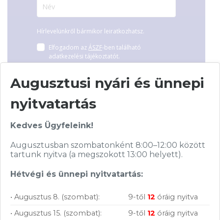
Hírlevelünkről bármikor leiratkozhatsz.
Elfogadom az
ÁSZF
-ben található
adatkezelési tájékoztatót.
Augusztusi nyári és ünnepi
FELIRATKOZOM
nyitvatartás
Kedves Ügyfeleink!
Augusztusban szombatonként 8:00–12:00 között
tartunk nyitva (a megszokott 13:00 helyett).
Vásárolj nálunk!
Hétvégi és ünnepi nyitvatartás:
Nagy raktárkészlet
• Augusztus 8. (szombat):
9-től
12
óráig nyitva
• Augusztus 15. (szombat):
9-től
12
óráig nyitva
Garanciavállalás