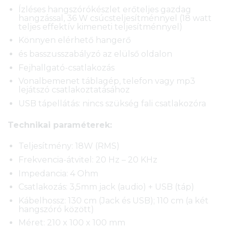
Ízléses hangszórókészlet erőteljes gazdag
hangzással, 36 W csúcsteljesítménnyel (18 watt
teljes effektív kimeneti teljesítménnyel)
Könnyen elérhető hangerő
és basszusszabályzó az elülső oldalon
Fejhallgató-csatlakozás
Vonalbemenet táblagép, telefon vagy mp3
lejátszó csatlakoztatásához
USB tápellátás: nincs szükség fali csatlakozóra
Technikai paraméterek:
Teljesítmény: 18W (RMS)
Frekvencia-átvitel: 20 Hz – 20 KHz
Impedancia: 4 Ohm
Csatlakozás: 3,5mm jack (audio) + USB (táp)
Kábelhossz: 130 cm (Jack és USB); 110 cm (a két
hangszóró között)
Méret: 210 x 100 x 100 mm