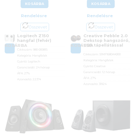
KOSÁRBA
KOSÁRBA
Rendelésre
Rendelésre
Összevet
Összevet
Logitech Z150
Creative Pebble 2.0
hangfal (fehér)
Dekstop hangszóró,
USB tápellátással
KOSÁRBA
KOSÁRBA
Cikkszám:
980-000815
Cikkszám:
51MF1680AA000
Kategória:
Hangfalak
Kategória:
Hangfalak
Gyártó:
Logitech
Gyártó:
Creative
Garanciaidő:
24 hónap
Garanciaidő:
12 hónap
ÁFA:
27%
ÁFA:
27%
Azonosító:
22374
Azonosító:
31924
9 790
Ft
13 690
Ft