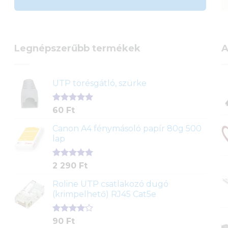
Legnépszerűbb termékek
A
UTP törésgátló, szürke
Értékelés
1
60
Ft
5.00
az 5-
ből,
Canon A4 fénymásoló papír 80g 500
értékelés
lap
alapján
Értékelés
2
2 290
Ft
5.00
az 5-
ből,
Roline UTP csatlakozó dugó
értékelés
(krimpelhető) RJ45 Cat5e
alapján
Értékelés
2
90
Ft