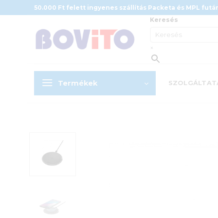
Skip
50.000 Ft felett ingyenes szállítás Packeta és MPL futár
to
Keresés
content
×
Termékek
SZOLGÁLTAT