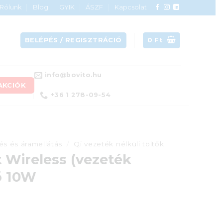
Rólunk
Blog
GYIK
ÁSZF
Kapcsolat
BELÉPÉS / REGISZTRÁCIÓ
0
Ft
info@bovito.hu
AKCIÓK
+36 1 278-09-54
tés és áramellátás
/
Qi vezeték nélküli töltők
t Wireless (vezeték
tő 10W