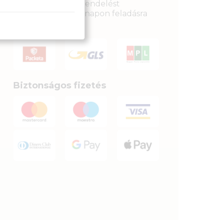
legkésőbb a megrendelést
követkető munkanapon feladásra
kerülnek.
Biztonságos fizetés