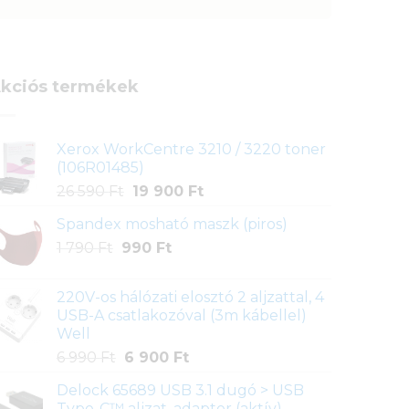
kciós termékek
Xerox WorkCentre 3210 / 3220 toner
(106R01485)
Original
Current
26 590
Ft
19 900
Ft
price
price
Spandex mosható maszk (piros)
was:
is:
Original
Current
1 790
Ft
990
26
Ft
19
price
price
590 Ft.
900 Ft.
was:
is:
220V-os hálózati elosztó 2 aljzattal, 4
1
990 Ft.
USB-A csatlakozóval (3m kábellel)
790 Ft.
Well
Original
Current
6 990
Ft
6 900
Ft
price
price
Delock 65689 USB 3.1 dugó > USB
was:
is:
Type-C™ aljzat, adapter (aktív)