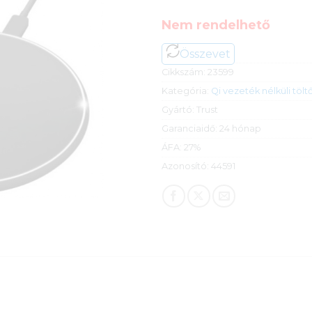
Nem rendelhető
Összevet
Cikkszám:
23599
Kategória:
Qi vezeték nélküli tölt
Gyártó:
Trust
Garanciaidő:
24 hónap
ÁFA:
27%
Azonosító:
44591