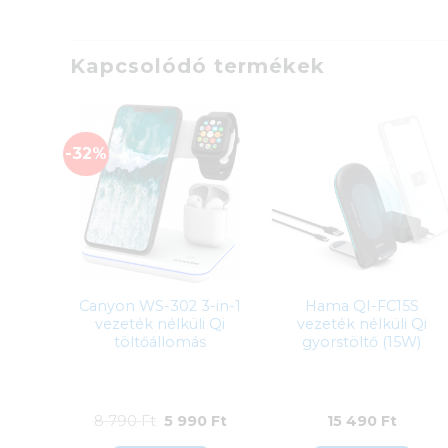
Kapcsolódó termékek
-32%
Canyon WS-302 3-in-1
Hama QI-FC15S
vezeték nélküli Qi
vezeték nélküli Qi
töltőállomás
gyorstöltő (15W)
Original
Current
8 790
Ft
5 990
Ft
15 490
Ft
price
price