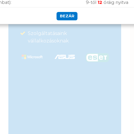
mbat):
9-től
12
óráig nyitva
Hűségprogram
BEZÁR
50 000 Ft felett ingyenes szállítás
Szolgáltatásaink
vállalkozásoknak