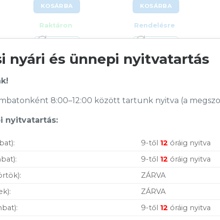
KOSÁRBA
KOSÁRBA
Raktáron
Rendelésre
Összevet
Összevet
 nyári és ünnepi nyitvatartás
Vention 15W
Varta Wireless
USB-C vezeték
Charger Pro
nélküli töltő
vezeték nélküli
KOSÁRBA
KOSÁRBA
K
Qi gyorstöltő
k!
Cikkszám:
FGABAG
Cikkszám:
57905101111
Kategória:
Qi vezeték nélküli
batonként 8:00–12:00 között tartunk nyitva (a megszoko
töltők
Kategória:
Qi vezeték nélküli
töltők
Gyártó:
Vention
 nyitvatartás:
Gyártó:
Varta
Garanciaidő:
24 hónap
Garanciaidő:
24 hónap
ÁFA:
27%
ÁFA:
27%
Azonosító:
47593
bat):
9-től
12
óráig nyitva
Azonosító:
44454
5 990
Ft
bat):
9-től
12
óráig nyitva
10 490
Ft
Vásárolj nálunk!
örtök):
ZÁRVA
ek):
ZÁRVA
Nagy raktárkészlet
bat):
9-től
12
óráig nyitva
Garanciavállalás