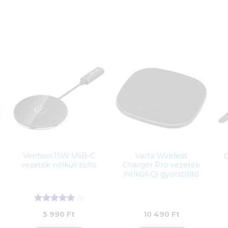
Vention 15W USB-C
Varta Wireless
C
vezeték nélküli töltő
Charger Pro vezeték
nélküli Qi gyorstöltő
(1)
Értékelés:
5
5 990
Ft
10 490
Ft
/ 5