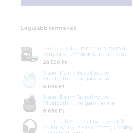
Legújabb termékek
128GB ADATA Premier Pro microSD
kártya + SD adapter (UHS-I U3, V30)
20 590
Ft
Xiaomi Redmi Buds 8 Active
Bluetooth fülhallgató (kék)
6 690
Ft
Xiaomi Redmi Buds 8 Active
Bluetooth fülhallgató (fekete)
6 690
Ft
The G-Lab Korp Platinum vezeték
nélküli (2,4 GHz + Bluetooth) Gaming