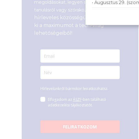
megoldásokat, legyen szó munkáról,
• Augusztus 29. (szo
Csatlakozz
tanulásról vagy szórakozásról!
hírleveles közösségünkhöz, és hozd
ki a maximumot a tech-világ
lehetőségeiből!
Hírlevelünkről bármikor leiratkozhatsz.
Elfogadom az
ÁSZF
-ben található
adatkezelési tájékoztatót.
FELIRATKOZOM