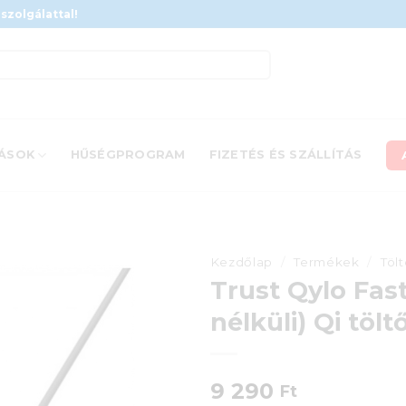
szolgálattal!
ÁSOK
HŰSÉGPROGRAM
FIZETÉS ÉS SZÁLLÍTÁS
Kezdőlap
/
Termékek
/
Töl
Trust Qylo Fas
nélküli) Qi töl
9 290
Ft