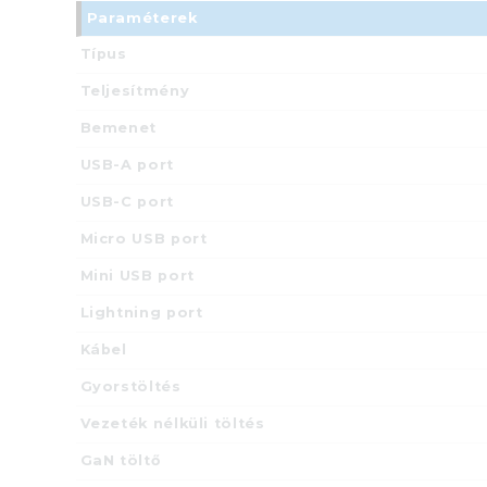
Paraméterek
Típus
Teljesítmény
Bemenet
USB-A port
USB-C port
Micro USB port
Mini USB port
Lightning port
Kábel
Gyorstöltés
Vezeték nélküli töltés
GaN töltő