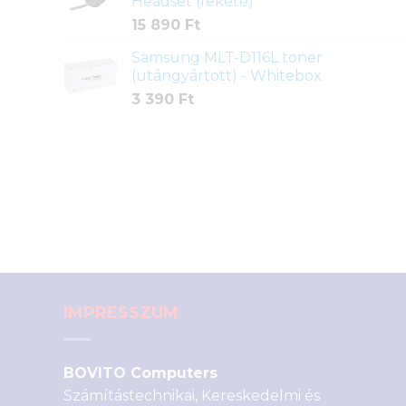
Headset (fekete)
15 890
Ft
Samsung MLT-D116L toner
(utángyártott) - Whitebox
3 390
Ft
IMPRESSZUM
BOVITO Computers
Számítástechnikai, Kereskedelmi és