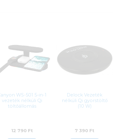
anyon WS-501 5-in-1
Delock Vezeték
vezeték nélküli Qi
nélküli Qi gyorstöltő
töltőállomás
(10 W)
12 790
Ft
7 390
Ft