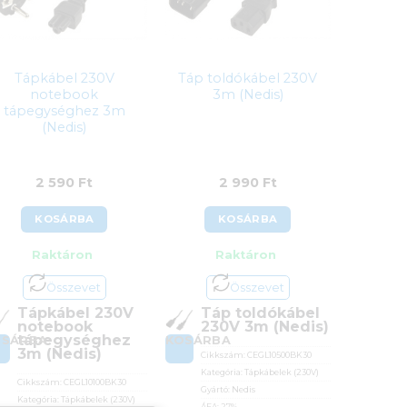
Tápkábel 230V
Táp toldókábel 230V
notebook
3m (Nedis)
tápegységhez 3m
(Nedis)
2 590
Ft
2 990
Ft
KOSÁRBA
KOSÁRBA
Raktáron
Raktáron
Összevet
Összevet
Tápkábel 230V
Táp toldókábel
notebook
230V 3m (Nedis)
tápegységhez
OSÁRBA
KOSÁRBA
3m (Nedis)
Cikkszám:
CEGL10500BK30
Kategória:
Tápkábelek (230V)
Cikkszám:
CEGL10100BK30
Gyártó:
Nedis
Kategória:
Tápkábelek (230V)
ÁFA:
27%