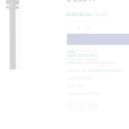
Raktáron
(3 db)
Tápkábel 230V 2m – L csatl
Összevet
Cikkszám:
CEGL10020BK20
Kategória:
Tápkábelek (230V)
Gyártó:
Nedis
ÁFA:
27%
Azonosító:
45704