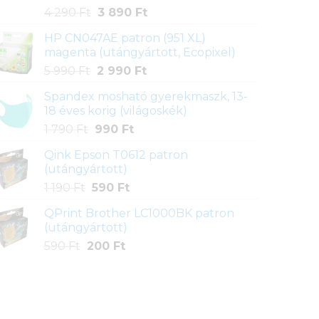
Értékelés
1
Original
Current
4 290
Ft
3 890
Ft
5.00
az 5-
price
price
ből,
HP CN047AE patron (951 XL)
was:
is:
értékelés
magenta (utángyártott, Ecopixel)
4
3
alapján
Original
Current
5 990
Ft
2 990
Ft
290 Ft.
890 Ft.
price
price
Spandex mosható gyerekmaszk, 13-
was:
is:
18 éves korig (világoskék)
5
2
Original
Current
1 790
Ft
990
Ft
990 Ft.
990 Ft.
price
price
Qink Epson T0612 patron
was:
is:
(utángyártott)
1
990 Ft.
Original
Current
1 190
Ft
590
Ft
790 Ft.
price
price
QPrint Brother LC1000BK patron
was:
is:
(utángyártott)
1
590 Ft.
Original
Current
590
Ft
200
Ft
190 Ft.
price
price
was:
is:
590 Ft.
200 Ft.