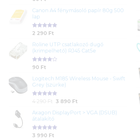
5.00
az 5-
ből,
Canon A4 fénymásoló papír 80g 500
értékelés
lap
alapján
Értékelés
2
2 290
Ft
5.00
az 5-
ből,
Roline UTP csatlakozó dugó
értékelés
(krimpelhető) RJ45 Cat5e
alapján
Értékelés
2
90
Ft
4.00
az
5-ből,
Logitech M185 Wireless Mouse - Swift
értékelés
Grey (szürke)
alapján
Értékelés
1
Original
Current
4 290
Ft
3 890
Ft
5.00
az 5-
price
price
ből,
Axagon DisplayPort > VGA (DSUB)
was:
is:
értékelés
átalakító
4
3
alapján
290 Ft.
890 Ft.
Értékelés
1
3 990
Ft
5.00
az 5-