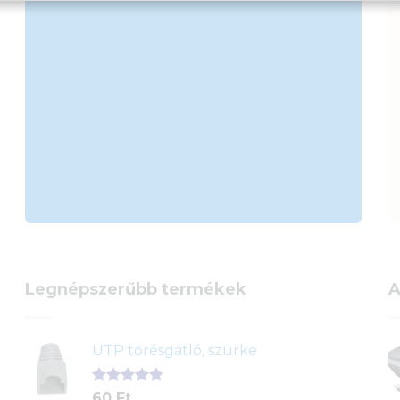
Legnépszerűbb termékek
A
UTP törésgátló, szürke
Értékelés
1
60
Ft