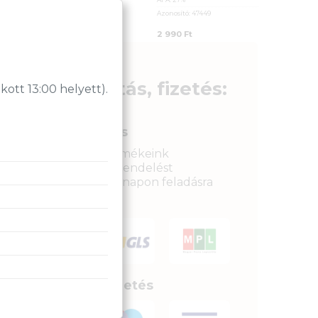
Gyártó:
Nedis
Azonosító:
47449
ÁFA:
27%
2 990
Ft
Azonosító:
24290
2 590
Ft
Szállítás, fizetés:
tt 13:00 helyett).
Gyors kiszállítás
Raktáron lévő termékeink
legkésőbb a megrendelést
követkető munkanapon feladásra
kerülnek.
Biztonságos fizetés