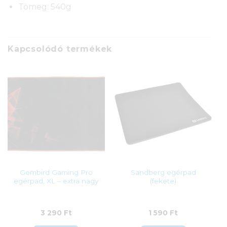
Tömeg: 540g
Kapcsolódó termékek
Gembird Gaming Pro
Sandberg egérpad
egérpad, XL – extra nagy
(fekete)
3 290
Ft
1 590
Ft