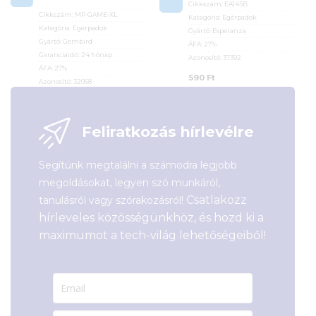
Cikkszám:
EA145B
Cikkszám:
MP-GAME-XL
Kategória:
Egérpadok
Kategória:
Egérpadok
Gyártó:
Esperanza
Gyártó:
Gembird
ÁFA:
27%
Garanciaidő:
24 hónap
Azonosító:
37392
ÁFA:
27%
590
Ft
Azonosító:
32068
2 990
Ft
Feliratkozás hírlevélre
Segítünk megtalálni a számodra legjobb
megoldásokat, legyen szó munkáról,
Csatlakozz
tanulásról vagy szórakozásról!
hírleveles közösségünkhöz, és hozd ki a
maximumot a tech-világ lehetőségeiből!