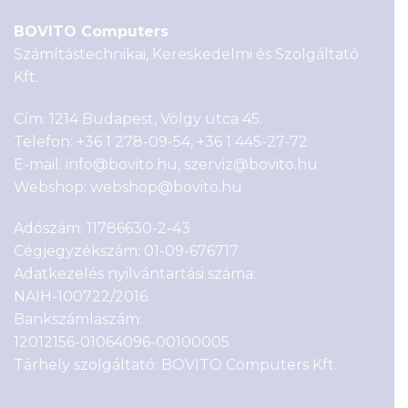
BOVITO Computers
Számítástechnikai, Kereskedelmi és Szolgáltató
Kft.
Cím: 1214 Budapest, Völgy utca 45.
Telefon:
+36 1 278-09-54
,
+36 1 445-27-72
E-mail:
info@bovito.hu
,
szerviz@bovito.hu
Webshop:
webshop@bovito.hu
Adószám: 11786630-2-43
Cégjegyzékszám: 01-09-676717
Adatkezelés nyilvántartási száma:
NAIH-100722/2016.
Bankszámlaszám:
12012156-01064096-00100005
Tárhely szolgáltató: BOVITO Computers Kft.