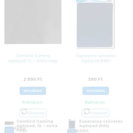
Gembird Gaming
Esperanza szövetes
egérpad, XL – extra nagy
egérpad (kék)
2 990
Ft
590
Ft
KOSÁRBA
KOSÁRBA
Raktáron
Raktáron
Összevet
Összevet
Gembird Gaming
Esperanza szövetes
egérpad, XL – extra
egérpad (kék)
KOSÁRBA
nagy
KOSÁRBA