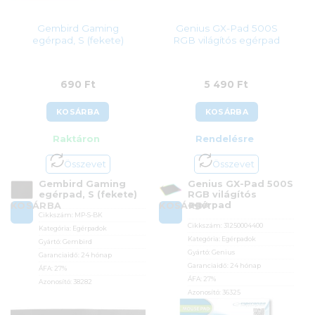
Gembird Gaming
Genius GX-Pad 500S
egérpad, S (fekete)
RGB világítós egérpad
690
Ft
5 490
Ft
KOSÁRBA
KOSÁRBA
Raktáron
Rendelésre
Összevet
Összevet
Gembird Gaming
Genius GX-Pad 500S
egérpad, S (fekete)
RGB világítós
egérpad
KOSÁRBA
KOSÁRBA
Cikkszám:
MP-S-BK
Cikkszám:
31250004400
Kategória:
Egérpadok
Kategória:
Egérpadok
Gyártó:
Gembird
Gyártó:
Genius
Garanciaidő:
24 hónap
Garanciaidő:
24 hónap
ÁFA:
27%
ÁFA:
27%
Azonosító:
38282
Azonosító:
36325
690
Ft
5 490
Ft