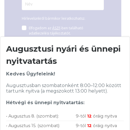
Hírlevelünkről bármikor leiratkozhatsz.
Elfogadom az
ÁSZF
-ben található
adatkezelési tájékoztatót.
Augusztusi nyári és ünnepi
FELIRATKOZOM
nyitvatartás
Kedves Ügyfeleink!
Augusztusban szombatonként 8:00–12:00 között
tartunk nyitva (a megszokott 13:00 helyett).
Vásárolj nálunk!
Hétvégi és ünnepi nyitvatartás:
Nagy raktárkészlet
• Augusztus 8. (szombat):
9-től
12
óráig nyitva
• Augusztus 15. (szombat):
9-től
12
óráig nyitva
Garanciavállalás