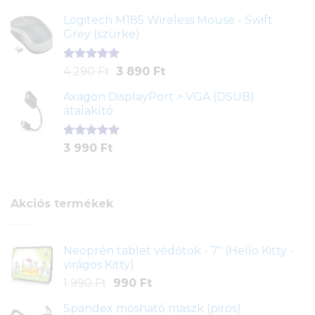
4.00
az
5-ből,
Logitech M185 Wireless Mouse - Swift
értékelés
Grey (szürke)
alapján
Értékelés
1
Original
Current
4 290
Ft
3 890
Ft
5.00
az 5-
price
price
ből,
Axagon DisplayPort > VGA (DSUB)
was:
is:
értékelés
átalakító
4
3
alapján
290 Ft.
890 Ft.
Értékelés
1
3 990
Ft
5.00
az 5-
ből,
értékelés
alapján
Akciós termékek
Neoprén tablet védőtok - 7" (Hello Kitty -
virágos Kitty)
Original
Current
1 990
Ft
990
Ft
price
price
Spandex mosható maszk (piros)
was:
is: