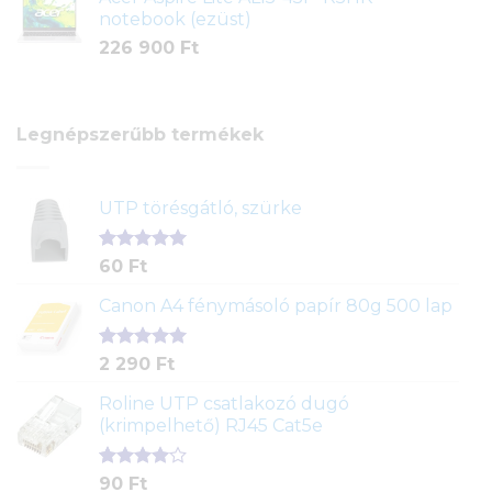
notebook (ezüst)
226 900
Ft
Legnépszerűbb termékek
UTP törésgátló, szürke
Értékelés
1
60
Ft
5.00
az 5-
ből,
Canon A4 fénymásoló papír 80g 500 lap
értékelés
alapján
Értékelés
2
2 290
Ft
5.00
az 5-
ből,
Roline UTP csatlakozó dugó
értékelés
(krimpelhető) RJ45 Cat5e
alapján
Értékelés
2
90
Ft