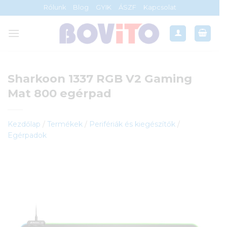
Skip
Rólunk
Blog
GYIK
ÁSZF
Kapcsolat
to
content
Sharkoon 1337 RGB V2 Gaming
Mat 800 egérpad
Kezdőlap
/
Termékek
/
Perifériák és kiegészítők
/
Egérpadok