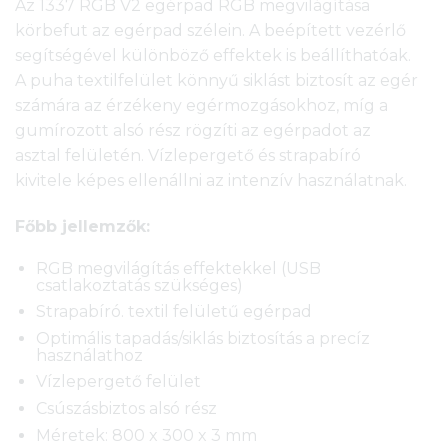
Az 1337 RGB V2 egérpad RGB megvilágítása
körbefut az egérpad szélein. A beépített vezérlő
segítségével különböző effektek is beállíthatóak.
A puha textilfelület könnyű siklást biztosít az egér
számára az érzékeny egérmozgásokhoz, míg a
gumírozott alsó rész rögzíti az egérpadot az
asztal felületén. Vízlepergető és strapabíró
kivitele képes ellenállni az intenzív használatnak.
Főbb jellemzők:
RGB megvilágítás effektekkel (USB
csatlakoztatás szükséges)
Strapabíró. textil felületű egérpad
Optimális tapadás/siklás biztosítás a precíz
használathoz
Vízlepergető felület
Csúszásbiztos alsó rész
Méretek: 800 x 300 x 3 mm