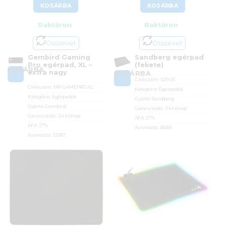
KOSÁRBA
KOSÁRBA
Raktáron
Raktáron
Összevet
Összevet
Gembird Gaming
Sandberg egérpad
Pro egérpad, XL –
(fekete)
KOSÁRBA
extra nagy
KOSÁRBA
Cikkszám:
520-05
Cikkszám:
MP-GAMEPRO-XL
Kategória:
Egérpadok
Kategória:
Egérpadok
Gyártó:
Sandberg
Gyártó:
Gembird
Garanciaidő:
24 hónap
Garanciaidő:
24 hónap
ÁFA:
27%
ÁFA:
27%
Azonosító:
36666
Azonosító:
32067
1 590
Ft
3 290
Ft