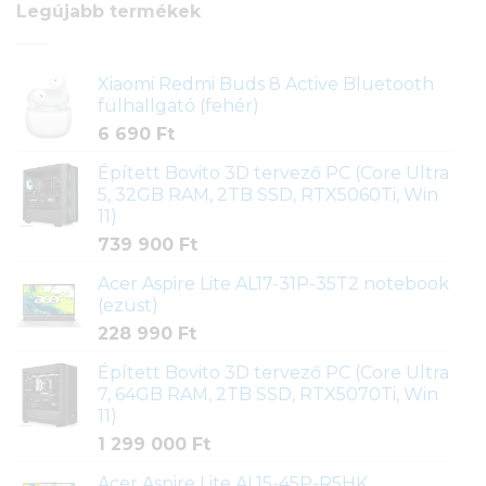
Legújabb termékek
Xiaomi Redmi Buds 8 Active Bluetooth
fülhallgató (fehér)
6 690
Ft
Épített Bovito 3D tervező PC (Core Ultra
5, 32GB RAM, 2TB SSD, RTX5060Ti, Win
11)
739 900
Ft
Acer Aspire Lite AL17-31P-35T2 notebook
(ezüst)
228 990
Ft
Épített Bovito 3D tervező PC (Core Ultra
7, 64GB RAM, 2TB SSD, RTX5070Ti, Win
11)
1 299 000
Ft
Acer Aspire Lite AL15-45P-R5HK