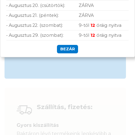
• Augusztus 20. (csütörtök):
ZÁRVA
Hűségprogram
• Augusztus 21. (péntek):
ZÁRVA
50 000 Ft felett ingyenes szállítás
• Augusztus 22. (szombat):
9-től
12
óráig nyitva
Szolgáltatásaink vállalkozásoknak
• Augusztus 29. (szombat):
9-től
12
óráig nyitva
BEZÁR
Szállítás, fizetés:
Gyors kiszállítás
Raktáron lévő termékeink legkésőbb a