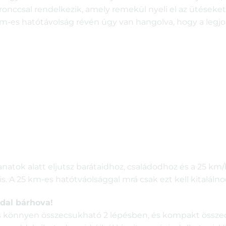
bronccsal rendelkezik, amely remekül nyeli el az ütéseket
 km-es hatótávolság révén úgy van hangolva, hogy a legj
atok alatt eljutsz barátaidhoz, családodhoz és a 25 km/h
 A 25 km-es hatótváolsággal mrá csak ezt kell kitalálnod
dal bárhova!
l is könnyen összecsukható 2 lépésben, és kompakt öss