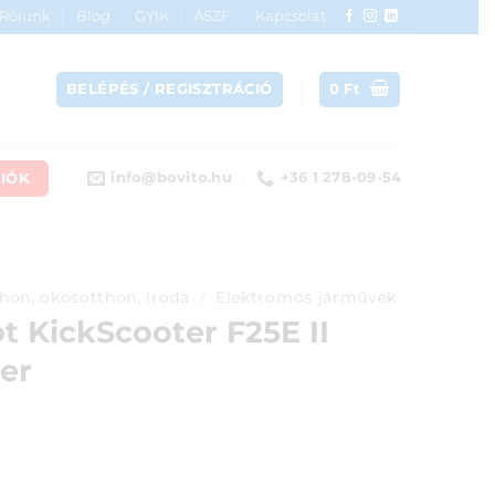
Rólunk
Blog
GYIK
ÁSZF
Kapcsolat
BELÉPÉS / REGISZTRÁCIÓ
0
Ft
IÓK
info@bovito.hu
+36 1 278-09-54
hon, okosotthon, iroda
/
Elektromos járművek
 KickScooter F25E II
er