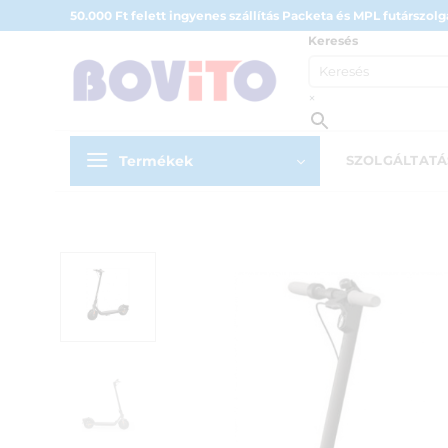
Skip
50.000 Ft felett ingyenes szállítás Packeta és MPL futárszolgá
to
Keresés
content
×
Termékek
SZOLGÁLTAT