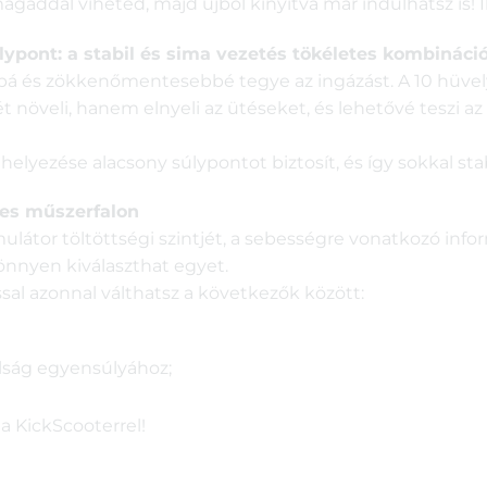
magaddal viheted, majd újból kinyitva már indulhatsz is! 
pont: a stabil és sima vezetés tökéletes kombináció
abbá és zökkenőmentesebbé tegye az ingázást. A 10 hü
 növeli, hanem elnyeli az ütéseket, és lehetővé teszi a
elyezése alacsony súlypontot biztosít, és így sokkal sta
-es műszerfalon
ulátor töltöttségi szintjét, a sebességre vonatkozó inf
önnyen kiválaszthat egyet.
sal azonnal válthatsz a következők között:
lság egyensúlyához;
a KickScooterrel!