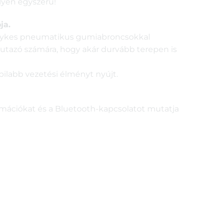
Ilyen egyszerű!
ja.
velykes pneumatikus gumiabroncsokkal
z utazó számára, hogy akár durvább terepen is
bilabb vezetési élményt nyújt.
ormációkat és a Bluetooth-kapcsolatot mutatja