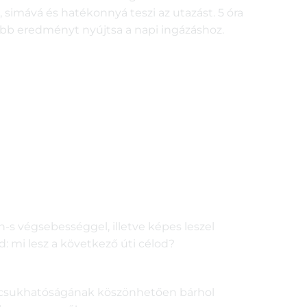
, simává és hatékonnyá teszi az utazást. 5 óra
obb eredményt nyújtsa a napi ingázáshoz.
-s végsebességgel, illetve képes leszel
: mi lesz a következő úti célod?
zecsukhatóságának köszönhetően bárhol