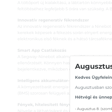
A töltőport új kialakítású, a lábtartón könnyeb
feltöltéséhez legfeljebb 5 órára van szükség. A
Innovatív regeneratív fékrendszer
Az innovatív regeneratív fékrendszer a Ninebot
kerekek képesek a fékezés során elnyert energi
elektronikus első féknek és a hátsó tárcsafékn
Smart App Csatlakozás
A Segway-Ninebot alkalmazás iOS és Android re
ellenőrzését. Könnyen használható és praktikus,
Augusztusi
bejelentkezve, miközben élvezi az utazást!
Kedves Ügyfelein
Intelligens akkumulátor-kezelő rendszer (BM
A környezetbarát energia-visszanyerő rendszer 
Augusztusban szom
(BMS) szorosan felügyeli az akkumulátor teljes
Hétvégi és ünnepi
Fények, hitelesített fényvisszaverők és csen
• Augusztus 8. (szomb
Növelje a láthatóságot és irányítson az úton a 