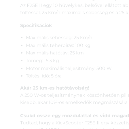
Az F25E II egy 10 hüvelykes, belsővel ellátott a
töltéssel, 25 km/h maximális sebesség és a 25
Specifikációk
Maximális sebesség: 25 km/h
Maximális teherbírás: 100 kg
Maximális hatótáv: 25 km
Tömeg: 15,3 kg
Motor maximális teljesítmény: 500 W
Töltési idő: 5 óra
Akár 25 km-es hatótávolság!
A 250 W-os teljesítménynek köszönhetően pillan
kisebb, akár 10%-os emelkedők megmászására is.
Csukd össze egy mozdulattal és vidd magad
Tudtad, hogy a KickScooter F25E II egy kézze