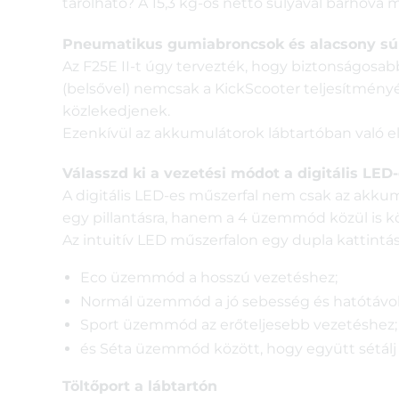
tárolható? A 15,3 kg-os nettó súlyával bárhová 
Pneumatikus gumiabroncsok és alacsony súly
Az F25E II-t úgy tervezték, hogy biztonságos
(belsővel) nemcsak a KickScooter teljesítményét
közlekedjenek.
Ezenkívül az akkumulátorok lábtartóban való elh
Válasszd ki a vezetési módot a digitális LED
A digitális LED-es műszerfal nem csak az akkum
egy pillantásra, hanem a 4 üzemmód közül is k
Az intuitív LED műszerfalon egy dupla kattintás
Eco üzemmód a hosszú vezetéshez;
Normál üzemmód a jó sebesség és hatótávo
Sport üzemmód az erőteljesebb vezetéshez;
és Séta üzemmód között, hogy együtt sétálj 
Töltőport a lábtartón