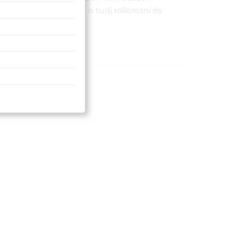
ényviszonyok között is tudj rollerezni és
anikus csengőnek!