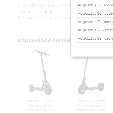
Elöl, oldalt és hátul E-MARK tanúsítvánnyal ren
• Augusztus 15. (szom
mások is lássanak!
• Augusztus 20. (csüt
És végül, de nem utolsó sorban, ahogy a látha
• Augusztus 21. (pénte
• Augusztus 22. (szom
• Augusztus 29. (szo
Kapcsolódó termékek
Xiaomi Electric
Segway Ninebot
Scooter 5 GL
KickScooter F2
elektromos roller,
elektromos roller