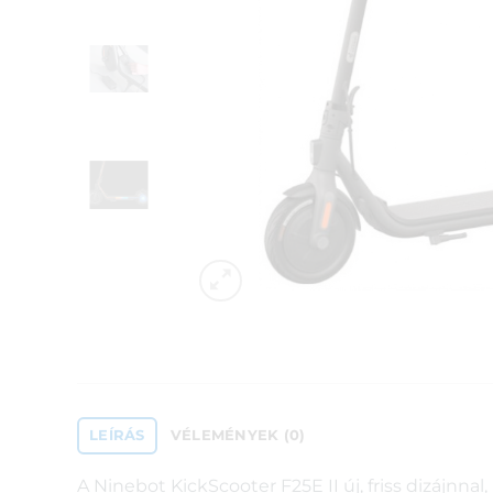
LEÍRÁS
VÉLEMÉNYEK (0)
A Ninebot KickScooter F25E II új, friss dizájnna