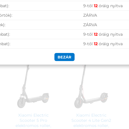
delkező fényvisszaverőket is elhelyeztünk, hogy gyenge f
bat):
9-től
12
óráig nyitva
örtök):
ZÁRVA
tóság úgy a hallhatóság is fontos. Köszönhetően a mech
k):
ZÁRVA
bat):
9-től
12
óráig nyitva
mbat):
9-től
12
óráig nyitva
BEZÁR
Xiaomi Electric
Xiaomi Electric
Scooter 5 Pro
Scooter 4 Lite Gen2
elektromos roller,
elektromos roller,