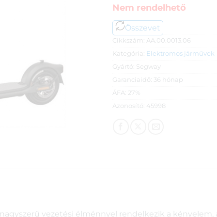
Nem rendelhető
Összevet
Cikkszám:
AA.00.0013.06
Kategória:
Elektromos járművek
Gyártó:
Segway
Garanciaidő:
36 hónap
ÁFA:
27%
Azonosító:
45998
l, nagyszerű vezetési élménnyel rendelkezik a kényelem, a 