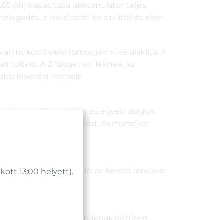
7,65 Ah) kapacitású akkumulátor teljes
gedés, a rövidzárlat és a túltöltés ellen.
ával működő elektromos járművé alakítja. A
 tölteni. A 2 független féknek, az
bb fékezést biztosít!
besség, az akkumulátor és egyéb dolgok
 Töltse le az alkalmazást, és maradjon
az intelligens akkumulátor-kezelő rendszer
tt 13:00 helyett).
int a fék- és hátsó lámpáknak közösen.