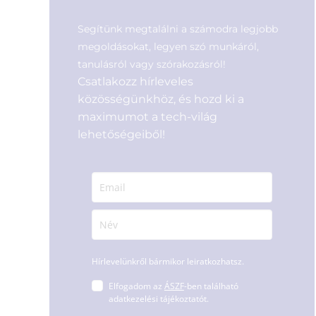
Segítünk megtalálni a számodra legjobb
megoldásokat, legyen szó munkáról,
tanulásról vagy szórakozásról!
Csatlakozz hírleveles
közösségünkhöz, és hozd ki a
maximumot a tech-világ
lehetőségeiből!
Hírlevelünkről bármikor leiratkozhatsz.
Elfogadom az
ÁSZF
-ben található
adatkezelési tájékoztatót.