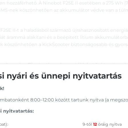
ben hozzáférhető. A Ninebot F25E II esetében a 275 Wh (
 BMS-nek köszönhetően az akkumulátor védve van a túlmele
 F25E II-t a haladásból származó újrahasznosított energi
át árammá alakítani és a beépített lítium akkumulátorban
ek köszönhetően a KickScooter biztonságosabb és gyorsa
ndszerekre Bluetooth-on keresztül lehetővé teszi a se
 hogy mindig naprakész legyen a KickScooter állapotáról.
 nyári és ünnepi nyitvatartás
k!
S)
gondoskodik arról, hogy ne vesszen kárba energia, míg 
batonként 8:00–12:00 között tartunk nyitva (a megszoko
ítményét.
 nyitvatartás:
gő: minden, ami a biztonságot szolgálja!
at):
9-től
12
óráig nyitva
2,5 W-os, nagy fényerejű LED-es első fényszórónak, valam