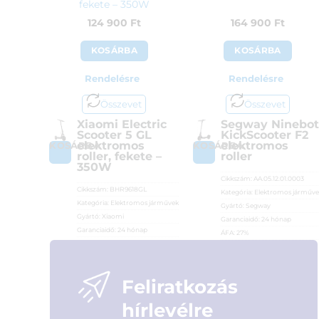
fekete – 350W
124 900
Ft
164 900
Ft
KOSÁRBA
KOSÁRBA
Rendelésre
Rendelésre
Összevet
Összevet
Xiaomi Electric
Segway Ninebot
Scooter 5 GL
KickScooter F2
elektromos
elektromos
KOSÁRBA
KOSÁRBA
roller, fekete –
roller
350W
Cikkszám:
AA.05.12.01.0003
Cikkszám:
BHR9618GL
Kategória:
Elektromos járműve
Kategória:
Elektromos járművek
Gyártó:
Segway
Gyártó:
Xiaomi
Garanciaidő:
24 hónap
Garanciaidő:
24 hónap
ÁFA:
27%
ÁFA:
27%
Azonosító:
46838
Azonosító:
53702
164 900
Ft
124 900
Ft
Feliratkozás
hírlevélre