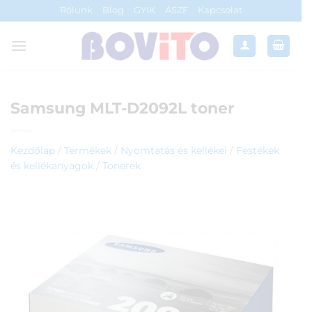
Skip
Rólunk
Blog
GYIK
ÁSZF
Kapcsolat
to
content
Samsung MLT-D2092L toner
Kezdőlap
/
Termékek
/
Nyomtatás és kellékei
/
Festékek
és kellékanyagok
/
Tonerek