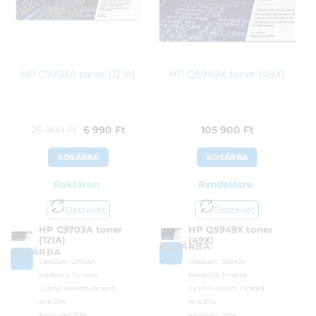
HP C9703A toner (121A)
HP Q5949X toner (49X)
Original
Current
25 900
Ft
6 990
Ft
105 900
Ft
price
price
KOSÁRBA
KOSÁRBA
was:
is:
Raktáron
Rendelésre
25
6
900 Ft.
990 Ft.
Összevet
Összevet
HP C9703A toner
HP Q5949X toner
(121A)
(49X)
KOSÁRBA
KOSÁRBA
Cikkszám:
C9703A
Cikkszám:
Q5949X
Kategória:
Tonerek
Kategória:
Tonerek
Gyártó:
Hewlett Packard
Gyártó:
Hewlett Packard
ÁFA:
27%
ÁFA:
27%
Azonosító:
1538
Azonosító:
1658