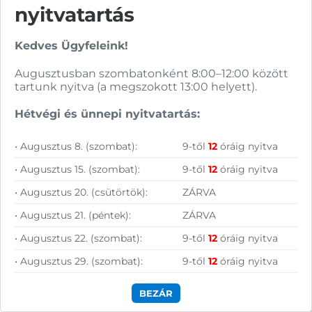
nyitvatartás
Nagy raktárkészlet
Kedves Ügyfeleink!
Garanciavállalás
Augusztusban szombatonként 8:00–12:00 között
Hűségprogram
tartunk nyitva (a megszokott 13:00 helyett).
50 000 Ft felett ingyenes szállítás
Hétvégi és ünnepi nyitvatartás:
Szolgáltatásaink vállalkozásoknak
• Augusztus 8. (szombat):
9-től
12
óráig nyitva
• Augusztus 15. (szombat):
9-től
12
óráig nyitva
• Augusztus 20. (csütörtök):
ZÁRVA
• Augusztus 21. (péntek):
ZÁRVA
• Augusztus 22. (szombat):
9-től
12
óráig nyitva
• Augusztus 29. (szombat):
9-től
12
óráig nyitva
BEZÁR
Szállítás, fizetés: