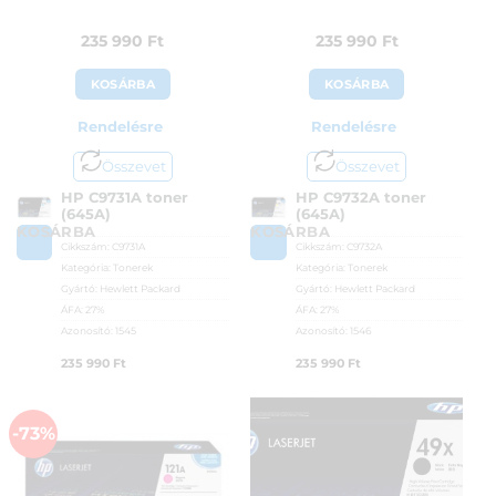
235 990
Ft
235 990
Ft
KOSÁRBA
KOSÁRBA
Rendelésre
Rendelésre
Összevet
Összevet
HP C9731A toner
HP C9732A toner
(645A)
(645A)
KOSÁRBA
KOSÁRBA
Cikkszám:
C9731A
Cikkszám:
C9732A
Kategória:
Tonerek
Kategória:
Tonerek
Gyártó:
Hewlett Packard
Gyártó:
Hewlett Packard
ÁFA:
27%
ÁFA:
27%
Azonosító:
1545
Azonosító:
1546
235 990
Ft
235 990
Ft
-73%