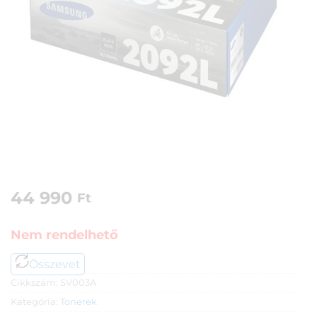
44 990
Ft
Nem rendelhető
Összevet
Cikkszám:
SV003A
Kategória:
Tonerek