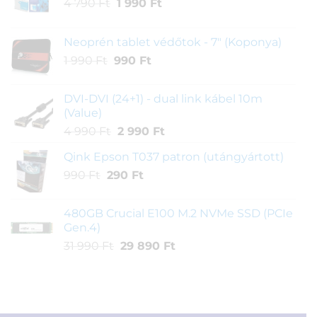
Original
Current
4 790
Ft
1 990
Ft
price
price
was:
is:
Neoprén tablet védőtok - 7" (Koponya)
4
1
Original
Current
1 990
Ft
990
Ft
790 Ft.
990 Ft.
price
price
was:
is:
DVI-DVI (24+1) - dual link kábel 10m
1
990 Ft.
(Value)
990 Ft.
Original
Current
4 990
Ft
2 990
Ft
price
price
Qink Epson T037 patron (utángyártott)
was:
is:
Original
Current
990
Ft
290
4
Ft
2
price
price
990 Ft.
990 Ft.
was:
is:
480GB Crucial E100 M.2 NVMe SSD (PCIe
990 Ft.
290 Ft.
Gen.4)
Original
Current
31 990
Ft
29 890
Ft
price
price
was:
is:
31
29
990 Ft.
890 Ft.