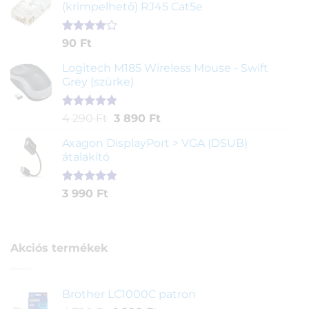
(krimpelhető) RJ45 Cat5e
alapján
Értékelés
2
90
Ft
4.00
az
5-ből,
Logitech M185 Wireless Mouse - Swift
értékelés
Grey (szürke)
alapján
Értékelés
1
Original
Current
4 290
Ft
3 890
Ft
5.00
az 5-
price
price
ből,
Axagon DisplayPort > VGA (DSUB)
was:
is:
értékelés
átalakító
4
3
alapján
290 Ft.
890 Ft.
Értékelés
1
3 990
Ft
5.00
az 5-
ből,
értékelés
alapján
Akciós termékek
Brother LC1000C patron