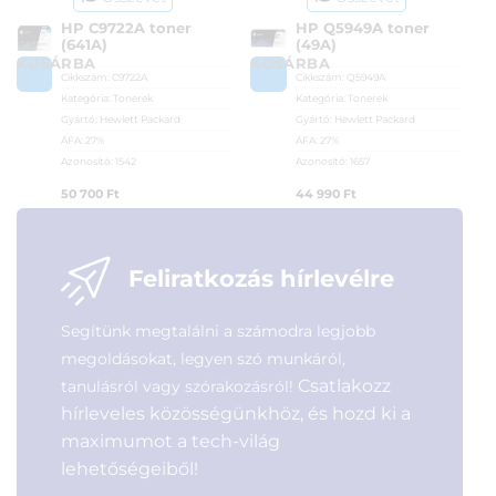
HP C9722A toner
HP Q5949A toner
(641A)
(49A)
KOSÁRBA
KOSÁRBA
Cikkszám:
C9722A
Cikkszám:
Q5949A
Kategória:
Tonerek
Kategória:
Tonerek
Gyártó:
Hewlett Packard
Gyártó:
Hewlett Packard
ÁFA:
27%
ÁFA:
27%
Azonosító:
1542
Azonosító:
1657
50 700
Ft
44 990
Ft
Feliratkozás hírlevélre
Segítünk megtalálni a számodra legjobb
megoldásokat, legyen szó munkáról,
Csatlakozz
tanulásról vagy szórakozásról!
hírleveles közösségünkhöz, és hozd ki a
maximumot a tech-világ
lehetőségeiből!