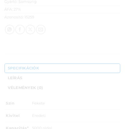
Gyártó:
Samsung
ÁFA:
27%
Azonosító:
15259
SPECIFIKÁCIÓK
LEÍRÁS
VÉLEMÉNYEK (0)
Szín
Fekete
Kivitel
Eredeti
Kapacitás*
5000 oldal