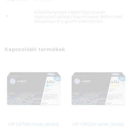
A kellékanyagok kapacitása csupán
*
tájékoztató jellegű! A pontosabb definícióért
látogasson el a gyártó weboldalára.
Kapcsolódó termékek
HP C9731A toner (645A)
HP C9732A toner (645A)