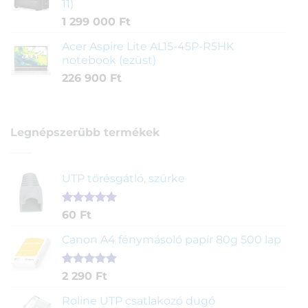
11)
1 299 000
Ft
Acer Aspire Lite AL15-45P-R5HK
notebook (ezüst)
226 900
Ft
Legnépszerűbb termékek
UTP törésgátló, szürke
Értékelés
1
60
Ft
5.00
az 5-
ből,
Canon A4 fénymásoló papír 80g 500 lap
értékelés
alapján
Értékelés
2
2 290
Ft
5.00
az 5-
ből,
Roline UTP csatlakozó dugó
értékelés