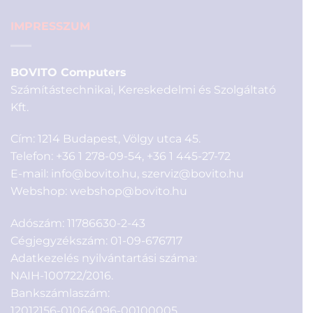
IMPRESSZUM
BOVITO Computers
Számítástechnikai, Kereskedelmi és Szolgáltató
Kft.
Cím: 1214 Budapest, Völgy utca 45.
Telefon:
+36 1 278-09-54
,
+36 1 445-27-72
E-mail:
info@bovito.hu
,
szerviz@bovito.hu
Webshop:
webshop@bovito.hu
Adószám: 11786630-2-43
Cégjegyzékszám: 01-09-676717
Adatkezelés nyilvántartási száma:
NAIH-100722/2016.
Bankszámlaszám:
12012156-01064096-00100005