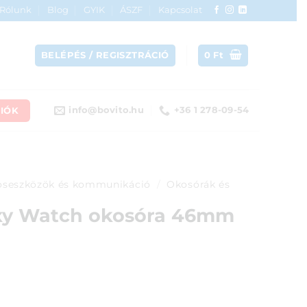
Rólunk
Blog
GYIK
ÁSZF
Kapcsolat
BELÉPÉS / REGISZTRÁCIÓ
0
Ft
IÓK
info@bovito.hu
+36 1 278-09-54
seszközök és kommunikáció
/
Okosórák és
xy Watch okosóra 46mm