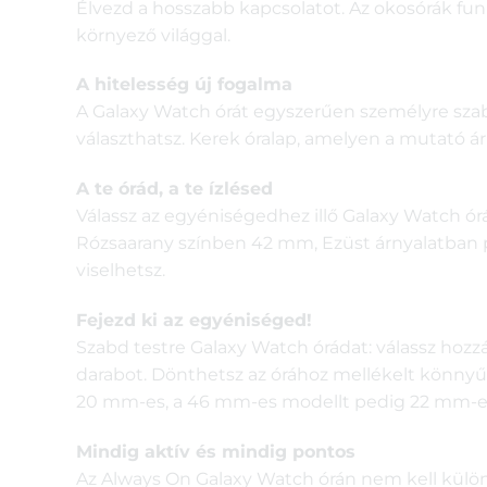
Élvezd a hosszabb kapcsolatot. Az okosórák fun
környező világgal.
A hitelesség új fogalma
A Galaxy Watch órát egyszerűen személyre szabha
választhatsz. Kerek óralap, amelyen a mutató árn
A te órád, a te ízlésed
Válassz az egyéniségedhez illő Galaxy Watch órá
Rózsaarany színben 42 mm, Ezüst árnyalatban pe
viselhetsz.
Fejezd ki az egyéniséged!
Szabd testre Galaxy Watch órádat: válassz hozzá
darabot. Dönthetsz az órához mellékelt könnyű s
20 mm-es, a 46 mm-es modellt pedig 22 mm-es s
Mindig aktív és mindig pontos
Az Always On Galaxy Watch órán nem kell külö