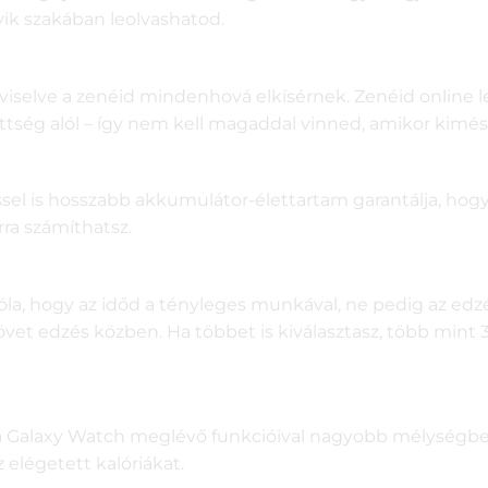
ik szakában leolvashatod.
iselve a zenéid mindenhová elkísérnek. Zenéid online le
öttség alól – így nem kell magaddal vinned, amikor kimés
ltéssel is hosszabb akkumulátor-élettartam garantálja, ho
rra számíthatsz.
, hogy az időd a tényleges munkával, ne pedig az edzést
vet edzés közben. Ha többet is kiválasztasz, több mint 
 a Galaxy Watch meglévő funkcióival nagyobb mélység
 elégetett kalóriákat.