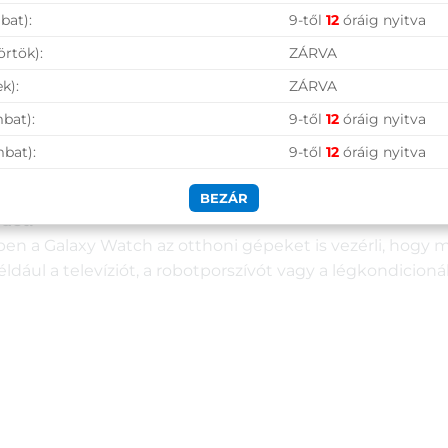
 kötöttségek nélkül mozoghass a szabadban.
bat):
9-től
12
óráig nyitva
örtök):
ZÁRVA
zolgáltatással mindössze egy gyors kézmozdulat a fizet
k):
ZÁRVA
bat):
9-től
12
óráig nyitva
mbat):
9-től
12
óráig nyitva
össze rá kell helyezned a vezeték nélküli töltőállomásra*
BEZÁR
det!
en a Galaxy Watch az otthoni gépeket is vezérli, hogy 
éldául a televíziót, a robotporszívót vagy a légkondicion