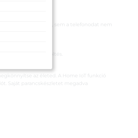
és: így sem a tárcádat, sem a telefonodat nem
, és már indul is a töltés.
megkönnyítse az életed. A Home IoT funkció
álót. Saját parancskészletet megadva