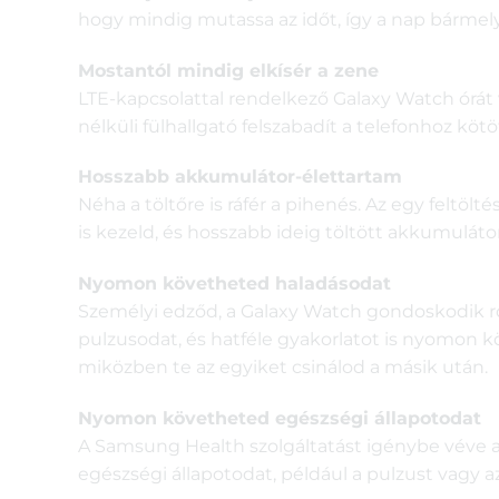
hogy mindig mutassa az időt, így a nap bármely
Mostantól mindig elkísér a zene
LTE-kapcsolattal rendelkező Galaxy Watch órát v
nélküli fülhallgató felszabadít a telefonhoz köt
Hosszabb akkumulátor-élettartam
Néha a töltőre is ráfér a pihenés. Az egy feltö
is kezeld, és hosszabb ideig töltött akkumuláto
Nyomon követheted haladásodat
Személyi edződ, a Galaxy Watch gondoskodik róla
pulzusodat, és hatféle gyakorlatot is nyomon kö
miközben te az egyiket csinálod a másik után.
Nyomon követheted egészségi állapotodat
A Samsung Health szolgáltatást igénybe véve
egészségi állapotodat, például a pulzust vagy az