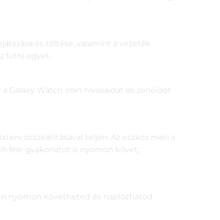
játszása és töltése, valamint a vezeték
z futni egyet.
gy a Galaxy Watch órán hívásaidat és zenéidet
erv összeállításával teljen. Az eszköz méri a
39-féle gyakorlatot is nyomon követ,
ben nyomon követheted és naplózhatod