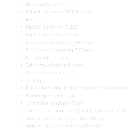
Bluetooth, verzió: 4.2
WLAN, szabvány: 802.11 b/g/n
NFC: igen
Kijelző: Super AMOLED
Kijelzőméret: 1.3″, 3.3 cm
Felbontás szélesség: 360 pixel
Felbontás magasság: 360 pixel
Fényérzékelő: igen
Szívritmus érzékelő: igen
Gyorsulás érzékelő: igen
GPS: igen
Egyéb funkciók: légnyomásmérő, Gyro érzék
Különleges jellemzők:
Operációs rendszer: Tizen
Támogatott audio: MP3, M4A, 3GA, AAC, OG
Akkumulátor üzemidő: akár 80 óra
Akkumulátor kapacitás: 472 mAh