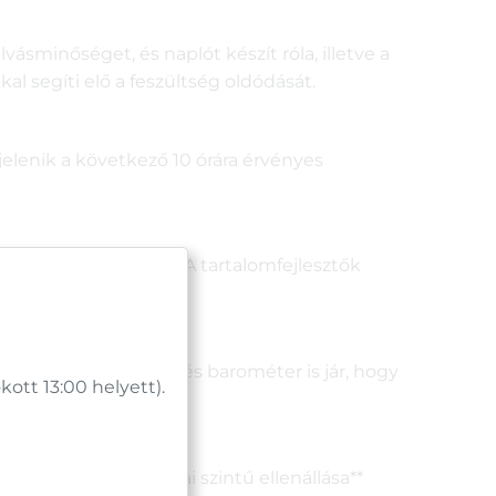
sminőséget, és naplót készít róla, illetve a
kal segíti elő a feszültség oldódását.
elenik a következő 10 órára érvényes
 meg az igényeidnek. A tartalomfejlesztők
pített magasságmérő és barométer is jár, hogy
tt 13:00 helyett).
zállósága és katonai szintű ellenállása**