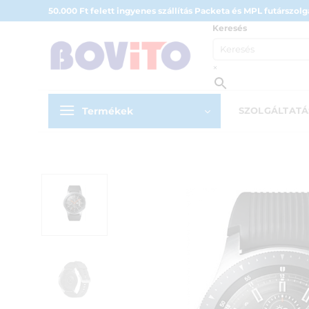
Skip
50.000 Ft felett ingyenes szállítás Packeta és MPL futárszolgá
to
Keresés
content
×
Termékek
SZOLGÁLTAT