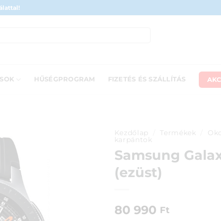
lattal!
AKC
ÁSOK
HŰSÉGPROGRAM
FIZETÉS ÉS SZÁLLÍTÁS
Kezdőlap
/
Termékek
/
Oko
karpántok
Samsung Gala
(ezüst)
80 990
Ft