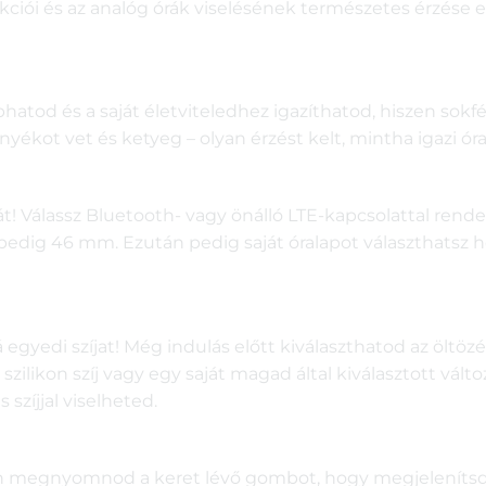
kciói és az analóg órák viselésének természetes érzése
tod és a saját életviteledhez igazíthatod, hiszen sokfél
yékot vet és ketyeg – olyan érzést kelt, mintha igazi óra
t! Válassz Bluetooth- vagy önálló LTE-kapcsolattal rende
dig 46 mm. Ezután pedig saját óralapot választhatsz hoz
 egyedi szíjat! Még indulás előtt kiválaszthatod az öltö
zilikon szíj vagy egy saját magad által kiválasztott vált
zíjjal viselheted.
n megnyomnod a keret lévő gombot, hogy megjelenítsd az