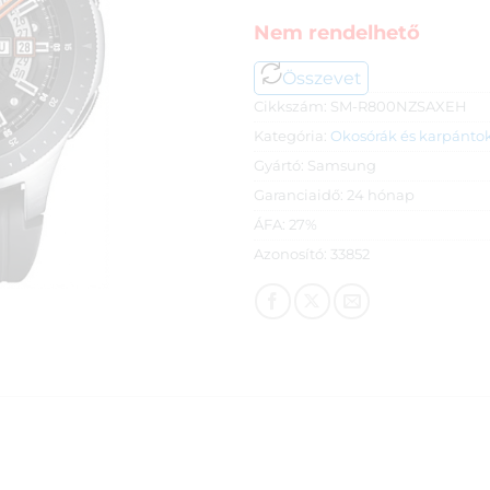
Nem rendelhető
Összevet
Cikkszám:
SM-R800NZSAXEH
Kategória:
Okosórák és karpánto
Gyártó:
Samsung
Garanciaidő:
24 hónap
ÁFA:
27%
Azonosító:
33852