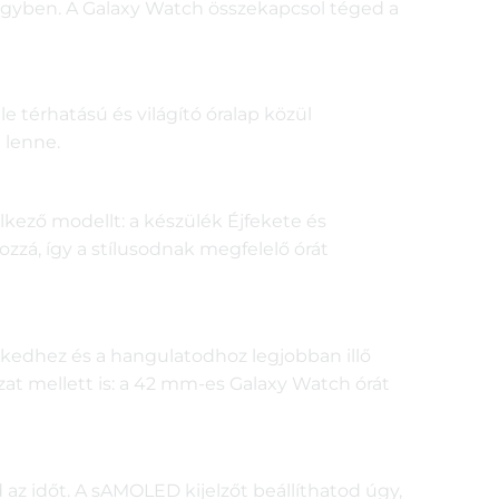
 egyben. A Galaxy Watch összekapcsol téged a
e térhatású és világító óralap közül
 lenne.
lkező modellt: a készülék Éjfekete és
zá, így a stílusodnak megfelelő órát
zékedhez és a hangulatodhoz legjobban illő
ozat mellett is: a 42 mm-es Galaxy Watch órát
 időt. A sAMOLED kijelzőt beállíthatod úgy,