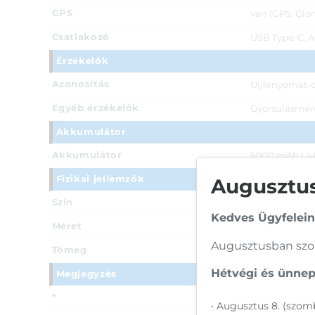
GPS
van (GPS, Glon
Csatlakozó
USB Type-C, A
Érzékelők
Azonosítás
Ujjlenyomat-o
Egyéb érzékelők
Gyorsulásmérő,
Akkumulátor
Akkumulátor
5000 mAh Li-
Fizikai jellemzők
Augusztusi
Szín
Zöld
Kedves Ügyfelein
Méret
164,7 x 76,7 x
Augusztusban szom
Tömeg
195 g
Hétvégi és ünnepi
Megjegyzés
*
*Az elérhető 
• Augusztus 8. (szomb