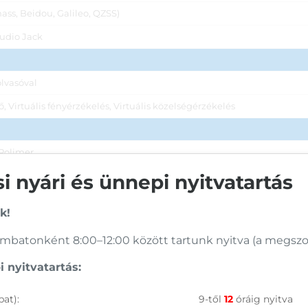
ass, Beidou, Galileo, QZSS)
udio Jack
lvasóval
 Virtuális fényérzékelés, Virtuális közelségérzékelés
Polimer
 nyári és ünnepi nyitvatartás
k!
 9,1 mm
batonként 8:00–12:00 között tartunk nyitva (a megszoko
 nyitvatartás:
aktuális tárhely kisebb lehet, mint a specifikációban megadott memór
at):
9-től
12
óráig nyitva