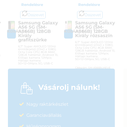
Rendelésre
Rendelésre
Összevet
Összevet
y
Samsung Galaxy
Samsung Galaxy
A56 5G (SM-
A56 5G (SM-
A566B) 128GB
A566B) 128GB
KOSÁRBA
KOSÁRBA
Király
Király rózsaszín
grafitszürke
6,7″ Super AMOLED 120Hz
érintőkijelző (2340 x 1080);
6,7″ Super AMOLED 120Hz
Octa Core CPU; 8GB RAM;
érintőkijelző (2340 x 1080);
128GB háttértár; Android 15;
Octa Core CPU; 8GB RAM;
Előlapi kamera: 12Mpix;
;
128GB háttértár; Android 15;
Hátlapi kamera:
Előlapi kamera: 12Mpix;
50+12+5Mpix; 5G; USB-C
Hátlapi kamera:
50+12+5Mpix; 5G; USB-C
Cikkszám:
SM-A566BLIAEUE
Cikkszám:
SM-A566BZKAEUE
Kategória:
Android
Kategória:
Android
Gyártó:
Samsung
Gyártó:
Samsung
Garanciaidő:
24 hónap
Vásárolj nálunk!
Garanciaidő:
24 hónap
ÁFA:
27%
ÁFA:
27%
Azonosító:
52753
Azonosító:
52756
151 990
Ft
Nagy raktárkészlet
185 900
Ft
Garanciavállalás
Hűségprogram