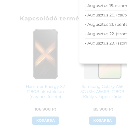
• Augusztus 15. (szom
• Augusztus 20. (csüt
Kapcsolódó termékek
• Augusztus 21. (pénte
• Augusztus 22. (szom
• Augusztus 29. (szo
Hammer Energy X2
Samsung Galaxy A56
128GB okostelefon
5G (SM-A566B) 128GB
(narancs-fekete)
Király világosszürke
106 900
Ft
185 900
Ft
KOSÁRBA
KOSÁRBA