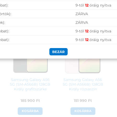
bat):
9-től
12
óráig nyitva
örtök):
ZÁRVA
k):
ZÁRVA
bat):
9-től
12
óráig nyitva
mbat):
9-től
12
óráig nyitva
BEZÁR
Samsung Galaxy A56
Samsung Galaxy A56
5G (SM-A566B) 128GB
5G (SM-A566B) 128GB
Király grafitszürke
Király rózsaszín
185 900
Ft
151 990
Ft
KOSÁRBA
KOSÁRBA