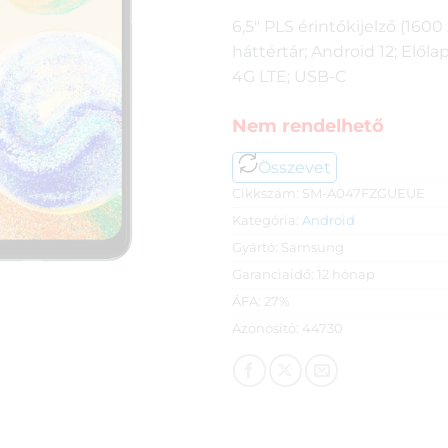
6,5″ PLS érintőkijelző (160
háttértár; Android 12; Elől
4G LTE; USB-C
Nem rendelhető
Összevet
Cikkszám:
SM-A047FZGUEUE
Kategória:
Android
Gyártó:
Samsung
Garanciaidő:
12 hónap
ÁFA:
27%
Azonosító:
44730