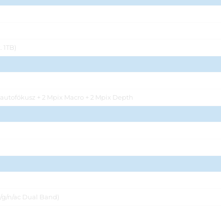
 1TB)
autofókusz + 2 Mpix Macro + 2 Mpix Depth
b/g/n/ac Dual Band)