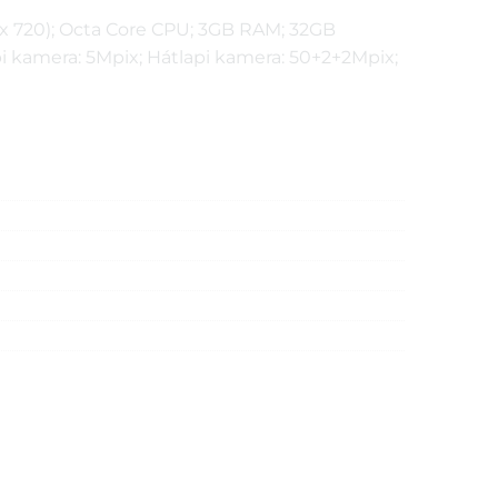
0 x 720); Octa Core CPU; 3GB RAM; 32GB
api kamera: 5Mpix; Hátlapi kamera: 50+2+2Mpix;