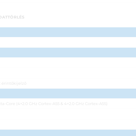
DATTÖRLÉS
érintőkijelző
ta-Core (4×2.0 GHz Cortex-A55 & 4×2.0 GHz Cortex-A55)