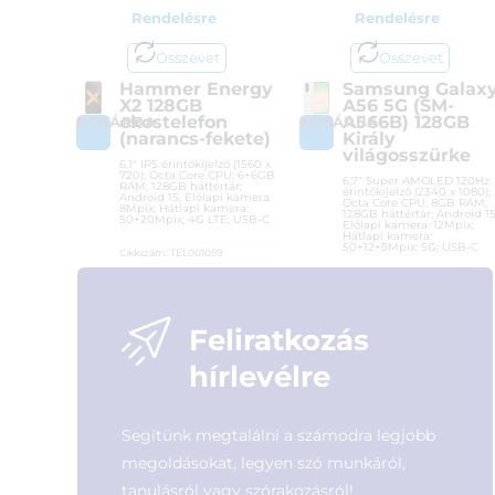
Rendelésre
Rendelésre
Összevet
Összevet
Hammer Energy
Samsung Galax
X2 128GB
A56 5G (SM-
okostelefon
A566B) 128GB
KOSÁRBA
KOSÁRBA
(narancs-fekete)
Király
világosszürke
6,1″ IPS érintőkijelző (1560 x
720); Octa Core CPU; 6+6GB
6,7″ Super AMOLED 120Hz
RAM; 128GB háttértár;
érintőkijelző (2340 x 1080);
Android 15; Előlapi kamera:
Octa Core CPU; 8GB RAM;
8Mpix; Hátlapi kamera:
128GB háttértár; Android 15
50+20Mpix; 4G LTE; USB-C
Előlapi kamera: 12Mpix;
Hátlapi kamera:
50+12+5Mpix; 5G; USB-C
Cikkszám:
TEL001059
Kategória:
Android
Cikkszám:
SM-A566BZAAEUE
Gyártó:
Hammer Energy
Kategória:
Android
Garanciaidő:
24 hónap
Gyártó:
Samsung
Feliratkozás
ÁFA:
27%
Garanciaidő:
24 hónap
Azonosító:
54303
ÁFA:
27%
hírlevélre
Azonosító:
52754
106 900
Ft
185 900
Ft
Segítünk megtalálni a számodra legjobb
megoldásokat, legyen szó munkáról,
tanulásról vagy szórakozásról!