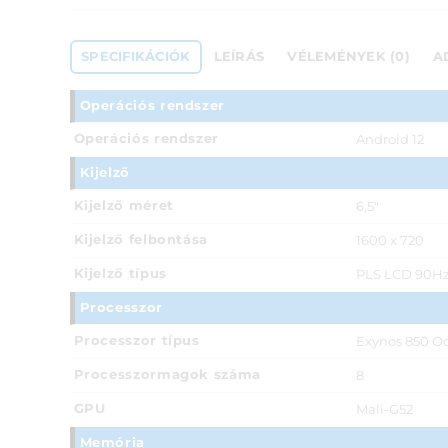
SPECIFIKÁCIÓK
LEÍRÁS
VÉLEMÉNYEK (0)
A
Operációs rendszer
Operációs rendszer
Android 12
Kijelző
Kijelző méret
6,5"
Kijelző felbontása
1600 x 720
Kijelző típus
PLS LCD 90Hz 
Processzor
Processzor típus
Exynos 850 Oc
Processzormagok száma
8
GPU
Mali-G52
Memória