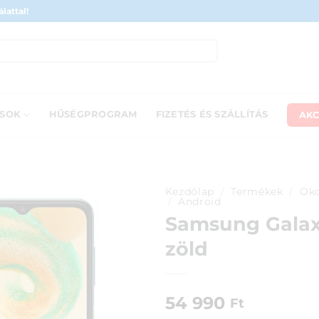
lattal!
AKC
ÁSOK
HŰSÉGPROGRAM
FIZETÉS ÉS SZÁLLÍTÁS
Kezdőlap
/
Termékek
/
Oko
/
Android
Samsung Galax
zöld
54 990
Ft