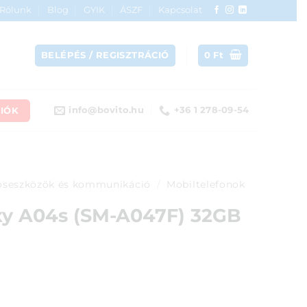
Rólunk
Blog
GYIK
ÁSZF
Kapcsolat
BELÉPÉS / REGISZTRÁCIÓ
0
Ft
IÓK
info@bovito.hu
+36 1 278-09-54
seszközök és kommunikáció
/
Mobiltelefonok
y A04s (SM-A047F) 32GB