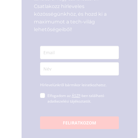
Csatlakozz hírleveles
közösségünkhöz, és hozd ki a
maximumot a tech-világ
lehetőségeiből!
Hírlevelünkről bármikor leiratkozhatsz.
Elfogadom az
ÁSZF
-ben található
adatkezelési tájékoztatót.
FELIRATKOZOM