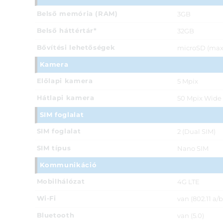
Belső memória (RAM)
3GB
Belső háttértár*
32GB
Bővítési lehetőségek
microSD (max.
Kamera
Előlapi kamera
5 Mpix
Hátlapi kamera
50 Mpix Wide 
SIM foglalat
SIM foglalat
2 (Dual SIM)
SIM típus
Nano SIM
Kommunikáció
Mobilhálózat
4G LTE
Wi-Fi
van (802.11 a/
Bluetooth
van (5.0)