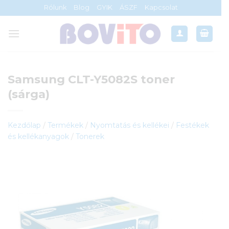
Skip
Rólunk
Blog
GYIK
ÁSZF
Kapcsolat
to
content
Samsung CLT-Y5082S toner
(sárga)
Kezdőlap
/
Termékek
/
Nyomtatás és kellékei
/
Festékek
és kellékanyagok
/
Tonerek