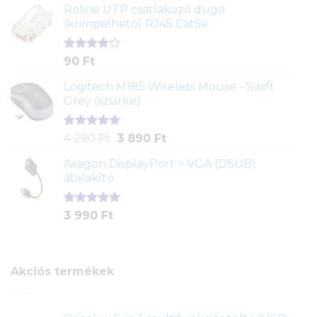
ből,
Roline UTP csatlakozó dugó
értékelés
(krimpelhető) RJ45 Cat5e
alapján
Értékelés
2
90
Ft
4.00
az
5-ből,
Logitech M185 Wireless Mouse - Swift
értékelés
Grey (szürke)
alapján
Értékelés
1
Original
Current
4 290
Ft
3 890
Ft
5.00
az 5-
price
price
ből,
Axagon DisplayPort > VGA (DSUB)
was:
is:
értékelés
átalakító
4
3
alapján
290 Ft.
890 Ft.
Értékelés
1
3 990
Ft
5.00
az 5-
ből,
értékelés
alapján
Akciós termékek