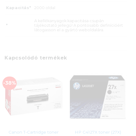
Kapacitás*
2000 oldal
A kellékanyagok kapacitása csupán
*
tájékoztató jellegű! A pontosabb definícióért
látogasson el a gyártó weboldalára.
Kapcsolódó termékek
-38%
Canon T-Cartridge toner
HP C4127X toner (27X)