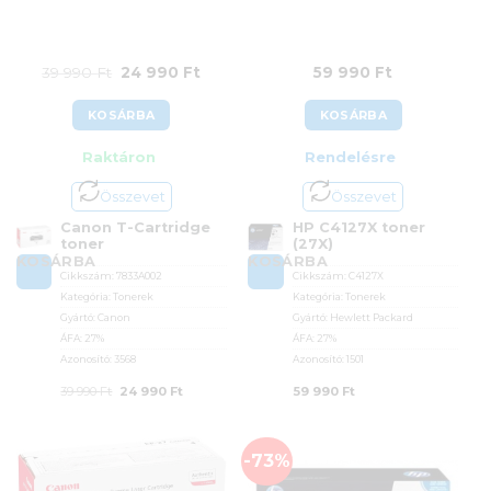
Original
Current
39 990
Ft
24 990
Ft
59 990
Ft
price
price
KOSÁRBA
KOSÁRBA
was:
is:
Raktáron
Rendelésre
39
24
990 Ft.
990 Ft.
Összevet
Összevet
Canon T-Cartridge
HP C4127X toner
toner
(27X)
KOSÁRBA
KOSÁRBA
Cikkszám:
7833A002
Cikkszám:
C4127X
Kategória:
Tonerek
Kategória:
Tonerek
Gyártó:
Canon
Gyártó:
Hewlett Packard
ÁFA:
27%
ÁFA:
27%
Azonosító:
3568
Azonosító:
1501
Original
Current
39 990
Ft
24 990
Ft
59 990
Ft
price
price
was:
is:
-73%
39
24
990 Ft.
990 Ft.