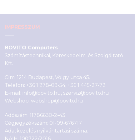
4
3
990 Ft.
890 Ft.
IMPRESSZUM
BOVITO Computers
Számítástechnikai, Kereskedelmi és Szolgáltató
Kft.
Cím: 1214 Budapest, Völgy utca 45.
Telefon:
+36 1 278-09-54
,
+36 1 445-27-72
E-mail:
info@bovito.hu
,
szerviz@bovito.hu
Webshop:
webshop@bovito.hu
Adószám: 11786630-2-43
Cégjegyzékszám: 01-09-676717
Adatkezelés nyilvántartási száma:
NAIH-100722/2016.