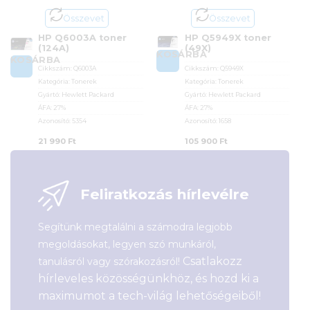
Összevet
Összevet
HP Q6003A toner
HP Q5949X toner
(124A)
(49X)
KOSÁRBA
KOSÁRBA
Cikkszám:
Q6003A
Cikkszám:
Q5949X
Kategória:
Tonerek
Kategória:
Tonerek
Gyártó:
Hewlett Packard
Gyártó:
Hewlett Packard
ÁFA:
27%
ÁFA:
27%
Azonosító:
5354
Azonosító:
1658
21 990
Ft
105 900
Ft
Feliratkozás hírlevélre
Segítünk megtalálni a számodra legjobb
megoldásokat, legyen szó munkáról,
Csatlakozz
tanulásról vagy szórakozásról!
hírleveles közösségünkhöz, és hozd ki a
maximumot a tech-világ lehetőségeiből!