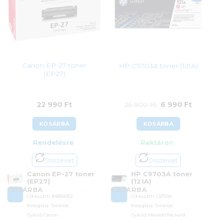
Canon EP-27 toner
HP C9703A toner (121A)
(EP27)
Original
Current
22 990
Ft
25 900
Ft
6 990
Ft
price
price
KOSÁRBA
KOSÁRBA
was:
is:
Rendelésre
Raktáron
25
6
900 Ft.
990 Ft.
Összevet
Összevet
Canon EP-27 toner
HP C9703A toner
(EP27)
(121A)
KOSÁRBA
KOSÁRBA
Cikkszám:
8489A002
Cikkszám:
C9703A
Kategória:
Tonerek
Kategória:
Tonerek
Gyártó:
Canon
Gyártó:
Hewlett Packard