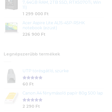
7, 64GB RAM, 2TB SSD, RTX5070Ti, Win
11)
1 299 000
Ft
Acer Aspire Lite AL15-45P-R5HK
notebook (ezüst)
226 900
Ft
Legnépszerűbb termékek
UTP törésgátló, szürke
Értékelés
1
60
Ft
5.00
az 5-
ből,
Canon A4 fénymásoló papír 80g 500 lap
értékelés
alapján
Értékelés
2
2 290
Ft
5.00
az 5-