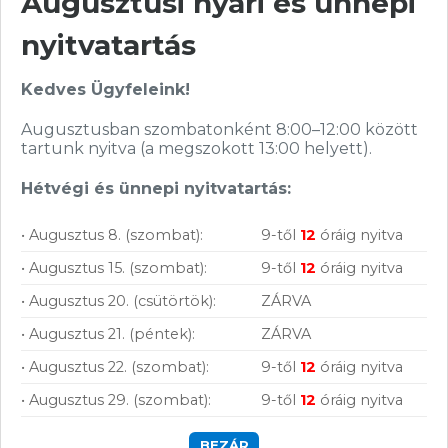
Augusztusi nyári és ünnepi
nyitvatartás
Nagy raktárkészlet
Garanciavállalás
Kedves Ügyfeleink!
Hűségprogram
Augusztusban szombatonként 8:00–12:00 között
tartunk nyitva (a megszokott 13:00 helyett).
50 000 Ft felett ingyenes szállítás
Hétvégi és ünnepi nyitvatartás:
Szolgáltatásaink vállalkozásoknak
• Augusztus 8. (szombat):
9-től
12
óráig nyitva
• Augusztus 15. (szombat):
9-től
12
óráig nyitva
• Augusztus 20. (csütörtök):
ZÁRVA
• Augusztus 21. (péntek):
ZÁRVA
• Augusztus 22. (szombat):
9-től
12
óráig nyitva
• Augusztus 29. (szombat):
9-től
12
óráig nyitva
BEZÁR