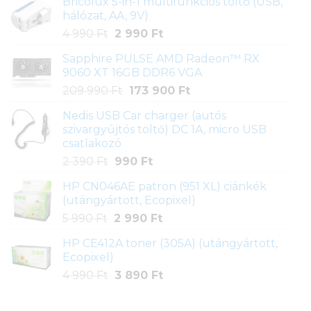
Bricolux 5-in-1 multifunkciós töltő (USB,
hálózat, AA, 9V)
Original
Current
4 990
Ft
2 990
Ft
price
price
Sapphire PULSE AMD Radeon™ RX
was:
is:
9060 XT 16GB DDR6 VGA
4
2
Original
Current
209 990
Ft
173 900
Ft
990 Ft.
990 Ft.
price
price
Nedis USB Car charger (autós
was:
is:
szivargyújtós töltő) DC 1A, micro USB
209
173
csatlakozó
990 Ft.
900 Ft.
Original
Current
2 390
Ft
990
Ft
price
price
HP CN046AE patron (951 XL) ciánkék
was:
is:
(utángyártott, Ecopixel)
2
990 Ft.
Original
Current
5 990
Ft
2 990
Ft
390 Ft.
price
price
HP CE412A toner (305A) (utángyártott,
was:
is:
Ecopixel)
5
2
Original
Current
4 990
Ft
3 890
Ft
990 Ft.
990 Ft.
price
price
was:
is: